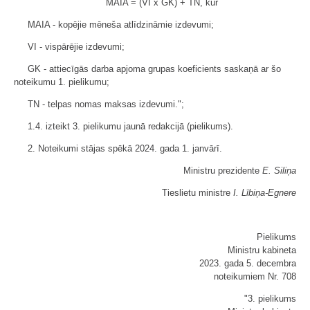
MAIA = (VI x GK) + TN, kur
MAIA - kopējie mēneša atlīdzināmie izdevumi;
VI - vispārējie izdevumi;
GK - attiecīgās darba apjoma grupas koeficients saskaņā ar šo
noteikumu 1. pielikumu;
TN - telpas nomas maksas izdevumi.";
1.4. izteikt 3. pielikumu jaunā redakcijā (pielikums).
2. Noteikumi stājas spēkā 2024. gada 1. janvārī.
Ministru prezidente
E. Siliņa
Tieslietu ministre
I. Lībiņa-Egnere
Pielikums
Ministru kabineta
2023. gada 5. decembra
noteikumiem Nr. 708
"3. pielikums