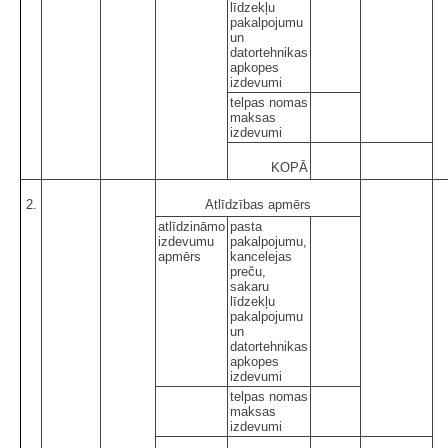
līdzekļu
pakalpojumu
un
datortehnikas
apkopes
izdevumi
telpas nomas
maksas
izdevumi
KOPĀ
2.
Atlīdzības apmērs
atlīdzināmo
pasta
izdevumu
pakalpojumu,
apmērs
kancelejas
preču,
sakaru
līdzekļu
pakalpojumu
un
datortehnikas
apkopes
izdevumi
telpas nomas
maksas
izdevumi