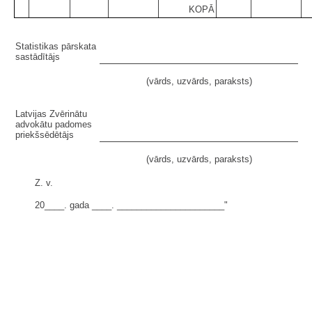
KOPĀ
Statistikas pārskata
sastādītājs
(vārds, uzvārds, paraksts)
Latvijas Zvērinātu
advokātu padomes
priekšsēdētājs
(vārds, uzvārds, paraksts)
Z. v.
20____. gada ____. ______________________"