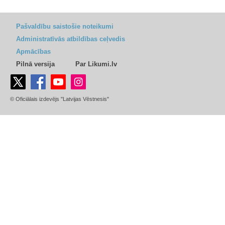
Pašvaldību saistošie noteikumi
Administratīvās atbildības ceļvedis
Apmācības
Pilnā versija
Par Likumi.lv
© Oficiālais izdevējs "Latvijas Vēstnesis"