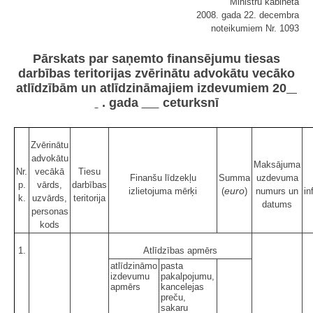
Ministru kabineta
2008. gada 22. decembra
noteikumiem Nr. 1093
Pārskats par saņemto finansējumu tiesas
darbības teritorijas zvērinātu advokātu vecāko
atlīdzībām un atlīdzināmajiem izdevumiem 20
. gada
ceturksnī
Zvērinātu
advokātu
Maksājuma
Nr.
vecākā
Tiesu
Finanšu līdzekļu
Summa
uzdevuma
p.
vārds,
darbības
euro
izlietojuma mērķi
(
)
numurs un
in
k.
uzvārds,
teritorija
datums
personas
kods
1.
Atlīdzības apmērs
atlīdzināmo
pasta
izdevumu
pakalpojumu,
apmērs
kancelejas
preču,
sakaru