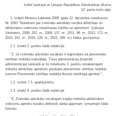
Izdoti saskaņā ar Latvijas Republikas Advokatūras likuma
12. panta trešo daļu
1. Izdarīt Ministru kabineta 2008. gada 22. decembra noteikumos
Nr. 1093 "Noteikumi par zvērinātu advokātu vecākā atlīdzības un
atlīdzināmo izdevumu noteikšanas kārtību un apmēriem" (Latvijas
Vēstnesis, 2008, 202. nr.; 2009, 137. nr.; 2011, 99. nr.; 2013, 173. nr.;
2015, 242. nr.; 2018, 128. nr.; 2022, 189. nr.) šādus grozījumus:
1.1. izteikt 2. punktu šādā redakcijā:
"2. Ja zvērinātu advokātu vecākais ir reģistrējies kā pievienotās
vērtības nodokļa maksātājs, Tiesu administrācija (turpmāk -
administrācija) saskaņā ar šo noteikumu 3. punktu nosakāmajam
mēneša atlīdzības apmēram pieskaita pievienotās vērtības nodokļa
summu Pievienotās vērtības nodokļa likumā noteiktajā apmērā.";
1.2. svītrot 7.3. apakšpunktu;
1.3. izteikt 8. punktu šādā redakcijā:
"8. Zvērinātu advokātu vecākajam kopējo mēneša atlīdzināmo
izdevumu apmēru nosaka atbilstoši darba apjomam, izmantojot šādu
formulu: