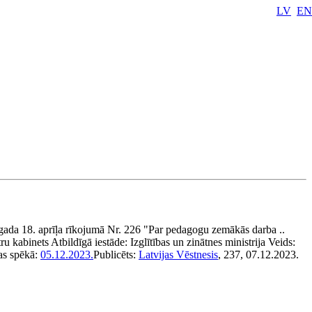
LV
EN
gada 18. aprīļa rīkojumā Nr. 226 "Par pedagogu zemākās darba ..
ru kabinets
Atbildīgā iestāde:
Izglītības un zinātnes ministrija
Veids:
as spēkā:
05.12.2023.
Publicēts:
Latvijas Vēstnesis
, 237, 07.12.2023.