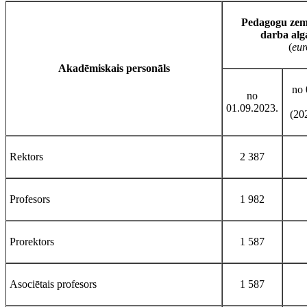
Pedagogu ze
darba alg
(
eur
Akadēmiskais personāls
no 
no
01.09.2023.
(20
Rektors
2 387
Profesors
1 982
Prorektors
1 587
Asociētais profesors
1 587