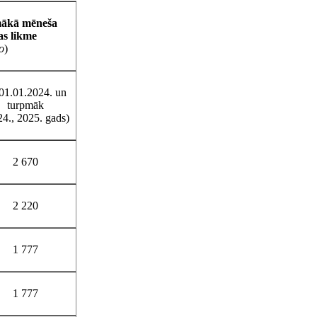
mākā mēneša
as likme
o
)
01.01.2024. un
turpmāk
24., 2025. gads)
2 670
2 220
1 777
1 777