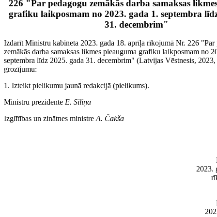
226 "Par pedagogu zemākās darba samaksas likme
grafiku laikposmam no 2023. gada 1. septembra līd
31. decembrim"
Izdarīt Ministru kabineta 2023. gada 18. aprīļa rīkojumā Nr. 226 "Pa
zemākās darba samaksas likmes pieauguma grafiku laikposmam no 20
septembra līdz 2025. gada 31. decembrim" (Latvijas Vēstnesis, 2023, 
grozījumu:
1. Izteikt pielikumu jaunā redakcijā (pielikums).
Ministru prezidente
E. Siliņa
Izglītības un zinātnes ministre
A. Čakša
2023. 
r
202