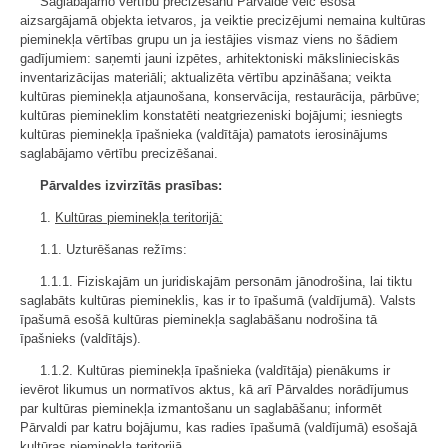
Saglabājamo vērtību precizēšanu Pārvalde veic esošā
aizsargājamā objekta ietvaros, ja veiktie precizējumi nemaina kultūras
pieminekļa vērtības grupu un ja iestājies vismaz viens no šādiem
gadījumiem: saņemti jauni izpētes, arhitektoniski mākslinieciskās
inventarizācijas materiāli; aktualizēta vērtību apzināšana; veikta
kultūras pieminekļa atjaunošana, konservācija, restaurācija, pārbūve;
kultūras piemineklim konstatēti neatgriezeniski bojājumi; iesniegts
kultūras pieminekļa īpašnieka (valdītāja) pamatots ierosinājums
saglabājamo vērtību precizēšanai.
Pārvaldes izvirzītās prasības:
1.
Kultūras pieminekļa teritorijā:
1.1. Uzturēšanas režīms:
1.1.1. Fiziskajām un juridiskajām personām jānodrošina, lai tiktu
saglabāts kultūras piemineklis, kas ir to īpašumā (valdījumā). Valsts
īpašumā esošā kultūras pieminekļa saglabāšanu nodrošina tā
īpašnieks (valdītājs).
1.1.2. Kultūras pieminekļa īpašnieka (valdītāja) pienākums ir
ievērot likumus un normatīvos aktus, kā arī Pārvaldes norādījumus
par kultūras pieminekļa izmantošanu un saglabāšanu; informēt
Pārvaldi par katru bojājumu, kas radies īpašumā (valdījumā) esošajā
kultūras pieminekļa teritorijā.