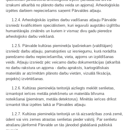
izrakumi atkarībā no plānoto darbu veida un apjoma). Arheoloģiskās
izpētes darbiem nepieciešams saņemt Pārvaldes atļauju.
1.2.4. Arheoloģiskās izpētes darbu vadīšanas atļauju Pārvalde
izsniedz kvalificētiem speciālistiem, kuri ieguvuši augstāko izglītību
humanitārajās zinātnēs un kuriem ir vismaz divu gadu pieredze
arheoloģisko darbu veikšanā.
1.2.5. Pārvalde kultūras pieminekļa īpašniekam (valdītājam)
izsniedz darbu atļauju, pamatojoties uz iesniegumu, kurā norādīta
paredzamo darbu nepieciešamība, vieta, apjoms un izpildīšanas
veids. Atļauju izsniedz pēc veicamo darbu dokumentācijas (atkarībā
no darbu rakstura un apjoma - darbu apraksts, kartogrāfiskais
materiāls ar atzīmētām plānoto darbu vietām, vizuālā fiksācija,
projekts) izvērtēšanas.
1.2.6. Kultūras pieminekļa teritorijā aizliegts meklēt senlietas,
izmantojot ierīces metāla priekšmetu un materiāla blīvuma
noteikšanai (piemēram, metāla detektorus). Minētās ierīces drīkst
izmantot tikai izpētes laikā ar Pārvaldes atļauju.
1.2.7. Kultūras pieminekļa teritorijā un tā aizsardzības zonā zemē,
ūdenī vai virs zemes atrastas senlietas pieder valstij. Par senlietu
atrašanu jāinformē Pārvalde un tās jānodod glabāšanā publiskā