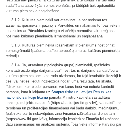
rezultātā nav pieļaujama kultūras pieminekļa teritorijas vai tās daļu
sadalīšana atsevišķās zemes vienībās, ja tādējādi tiek apdraudēta
kultūras pieminekļa saglabāšana.
3.1.2. Kultūras pieminekli var atsavināt, ja par nodomu tos
atsavināt īpašnieks ir paziņojis Pārvaldei, un nākamais to īpašnieks ir
iepazinies ar Pārvaldes izsniegto vispārējo normatīvo aktu reģiona
nozīmes kultūras pieminekļa izmantošanai un saglabāšanai.
3.1.3. Kultūras pieminekļa īpašniekam ir pienākums nostiprināt
zemesgrāmatā īpašuma tiesību aprobežojumu uz kultūras pieminekļa
teritoriju.
3.1.4. Ja, atsavinot (tipoloģiskā grupa) pieminekli, īpašnieks
konstatē aizdomīga darījuma pazīmes, tas ir, darījumu vai darbību ar
kultūras pieminekļiem, kas rada aizdomas, ka tajā iesaistītie līdzekļi ir
tieši vai netieši iegūti noziedzīga nodarījuma rezultātā, tai skaitā,
līdzekļiem, kuri pieder personai, vai kurus tieši vai netieši kontrolē
persona, kura ir iekļauta uz
Starptautisko un Latvijas Republikas
nacionālo sankciju likuma
pamata Ministru kabineta sastādītajā
sankciju subjektu sarakstā (https://sankcijas.fid.gov.lv/), vai saistīti ar
terorisma un proliferācijas finansēšanu vai šādu darbību mēģinājumu,
īpašnieks par to nekavējoties ziņo Finanšu izlūkošanas dienestam
(https://www.fid.gov.lv/lv), informāciju iesniedzot Finanšu izlūkošanas
datu saņemšanas un analīzes sistēmā. Īpašnieks informē Pārvaldi par