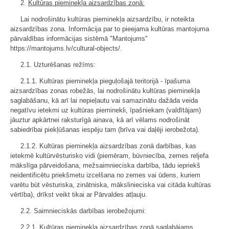
2.
Kultūras pieminekļa aizsardzības zonā:
Lai nodrošinātu kultūras pieminekļa aizsardzību, ir noteikta
aizsardzības zona. Informācija par to pieejama kultūras mantojuma
pārvaldības informācijas sistēmā "Mantojums"
https://mantojums.lv/cultural-objects/.
2.1. Uzturēšanas režīms:
2.1.1. Kultūras pieminekļa pieguļošajā teritorijā - īpašuma
aizsardzības zonas robežās, lai nodrošinātu kultūras pieminekļa
saglabāšanu, kā arī lai nepieļautu vai samazinātu dažāda veida
negatīvu ietekmi uz kultūras pieminekli, īpašniekam (valdītājam)
jāuztur apkārtnei raksturīgā ainava, kā arī vēlams nodrošināt
sabiedrībai piekļūšanas iespēju tam (brīva vai daļēji ierobežota).
2.1.2. Kultūras pieminekļa aizsardzības zonā darbības, kas
ietekmē kultūrvēsturisko vidi (piemēram, būvniecība, zemes reljefa
mākslīga pārveidošana, mežsaimnieciska darbība, tādu iepriekš
neidentificētu priekšmetu izcelšana no zemes vai ūdens, kuriem
varētu būt vēsturiska, zinātniska, mākslinieciska vai citāda kultūras
vērtība), drīkst veikt tikai ar Pārvaldes atļauju.
2.2. Saimnieciskās darbības ierobežojumi:
2.2.1. Kultūras pieminekļa aizsardzības zonā saglabājams