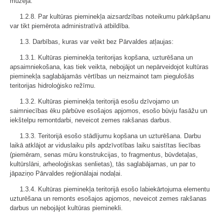
muzejā.
1.2.8. Par kultūras pieminekļa aizsardzības noteikumu pārkāpšanu
var tikt piemērota administratīvā atbildība.
1.3. Darbības, kuras var veikt bez Pārvaldes atļaujas:
1.3.1. Kultūras pieminekļa teritorijas kopšana, uzturēšana un
apsaimniekošana, kas tiek veikta, nebojājot un nepārveidojot kultūras
pieminekļa saglabājamās vērtības un neizmainot tam piegulošās
teritorijas hidroloģisko režīmu.
1.3.2. Kultūras pieminekļa teritorijā esošu dzīvojamo un
saimniecības ēku pārbūve esošajos apjomos, esošo būvju fasāžu un
iekštelpu remontdarbi, neveicot zemes rakšanas darbus.
1.3.3. Teritorijā esošo stādījumu kopšana un uzturēšana. Darbu
laikā atklājot ar viduslaiku pils apdzīvotības laiku saistītas liecības
(piemēram, senas mūru konstrukcijas, to fragmentus, būvdetaļas,
kultūrslāni, arheoloģiskas senlietas), tās saglabājamas, un par to
jāpaziņo Pārvaldes reģionālajai nodaļai.
1.3.4. Kultūras pieminekļa teritorijā esošo labiekārtojuma elementu
uzturēšana un remonts esošajos apjomos, neveicot zemes rakšanas
darbus un nebojājot kultūras pieminekli.