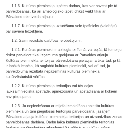
1.1.6. Kultūras pieminekļa izpētes darbus, kas var novest pie tā
pārveidošanas, kā arī arheoloģisko izpēti drīkst veikt tikai ar
Pārvaldes rakstveida atļauju.
1.1.7. Kultūras pieminekļa uzturēšanu veic īpašnieks (valdītājs)
par saviem līdzekļiem.
1.2. Saimnieciskās darbības ierobežojumi:
1.2.1. Kultūras pieminekli ir aizliegts iznīcināt vai bojāt, tā teritoriju
drīkst pārveidot tikai izņēmuma gadījumā ar Pārvaldes atļauju.
Kultūras pieminekļa teritorijas pārveidošana pieļaujama tikai tad, ja tā
ir labākā iespēja, kā saglabāt kultūras pieminekli, vai arī tad, ja
pārveidojuma rezultātā nepazeminās kultūras pieminekļa
kultūrvēsturiskā vērtība.
1.2.2. Kultūras pieminekļa teritorijas vai tās daļas
lauksaimnieciskā apstrāde, apmežošana un apstādīšana ar kokiem
nav pieļaujama.
1.2.3. Ja nepieciešama ar reljefa izmainīšanu saistīta kultūras
pieminekļa un tam piegulošās teritorijas pārveidošana, jāsaņem
Pārvaldes atļauja kultūras pieminekļa teritorijas un aizsardzības zonas
pārveidošanas darbiem. Darbu laikā kultūras pieminekļa teritorijas
īpašniekam jānodrošina arheoloģiskā izpēte (uzraudzība un/vai