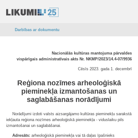
Darbības ar dokumentu
Nacionālās kultūras mantojuma pārvaldes
vispārīgais administratīvais akts Nr. NKMP/2023/14.4-07/9936
Cēsīs 2023. gada 1. decembrī
Reģiona nozīmes arheoloģiskā
pieminekļa izmantošanas un
saglabāšanas norādījumi
Norādījumi izdoti valsts aizsargājamo kultūras pieminekļu sarakstā
iekļauta reģiona nozīmes arheoloģiskā pieminekļa - viduslaiku pils
izmantošanai un saglabāšanai.
Adresāts:
arheoloģiskā pieminekļa vai tā daļas īpašnieks