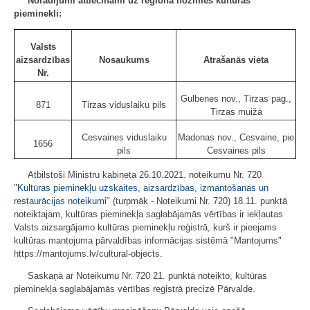
Norādījumi attiecināmi uz reģiona nozīmes kultūras
pieminekli:
Valsts
aizsardzības
Nosaukums
Atrašanās vieta
Nr.
Gulbenes nov., Tirzas pag.,
871
Tirzas viduslaiku pils
Tirzas muižā
Cesvaines viduslaiku
Madonas nov., Cesvaine, pie
1656
pils
Cesvaines pils
Atbilstoši Ministru kabineta 26.10.2021. noteikumu Nr. 720
"
Kultūras pieminekļu uzskaites, aizsardzības, izmantošanas un
restaurācijas noteikumi
" (turpmāk - Noteikumi Nr. 720) 18.11. punktā
noteiktajam, kultūras pieminekļa saglabājamās vērtības ir iekļautas
Valsts aizsargājamo kultūras pieminekļu reģistrā, kurš ir pieejams
kultūras mantojuma pārvaldības informācijas sistēmā "Mantojums"
https://mantojums.lv/cultural-objects.
Saskaņā ar Noteikumu Nr. 720 21. punktā noteikto, kultūras
pieminekļa saglabājamās vērtības reģistrā precizē Pārvalde.