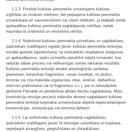
1.1.3. Prioritāri kultūras piemineklis izmantojams kultūras,
izglītības un zinātnes mērķiem, bet pieļaujama kultūras pieminekļa
izmantošana arī saimnieciskiem vai citiem mērķiem, ja tādējādi netiek
apdraudētas kultūras pieminekļa saglabājamās vērtības, netiek
mazināta tā zinātniskā un vēsturiskā vērtība.
1.1.4. Nodrošinot kultūras pieminekļa uzturēšanu un saglabāšanu,
īpašniekam (valdītajam) regulāri jāveic kultūras pieminekļa teritorijas
vizuālā apskate (apsekošana), lai noskaidrotu iespējamus bojājumus
un apdraudējumus, īpašu uzmanību pievēršot reljefa izmaiņām, kas
radušās dabas procesu vai nelikumīgas zemes rakšanas rezultātā.
Kultūras pieminekļa teritorijā atrodot arheoloģiskās senlietas
(piemēram, keramikas fragmentus, senas monētas, no dzelzs,
bronzas vai cita materiāla izgatavotas rotas, ieročus, darbarīkus,
iedzīves priekšmetus vai to fragmentus u.c.), par to nekavējoties
jāinformē Pārvalde un jānodrošina atklāto liecību saglabāšana. Mūru
konstrukciju erozijas procesā nobirušie akmeņi saglabājami kultūras
pieminekļa teritorijā turpmākai izmantošanai objektā nepieciešamajiem
konservācijas, restaurācijas vai remonta darbiem.
1.1.5. Lai nodrošinātu kultūras pieminekļa saglabāšanu,
īpašniekam (valdītajam) jāveic tā teritorijas uzturēšana un kopšana,
nepieļaujot aizaugšanu, piegružošanu un izbraukāšanu.