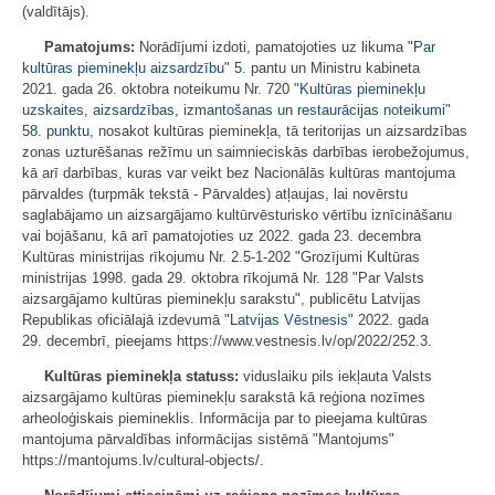
(valdītājs).
Pamatojums:
Norādījumi izdoti, pamatojoties uz likuma "
Par
kultūras pieminekļu aizsardzību
"
5.
pantu un Ministru kabineta
2021. gada 26. oktobra noteikumu Nr. 720 "
Kultūras pieminekļu
uzskaites, aizsardzības, izmantošanas un restaurācijas noteikumi
"
58. punktu
, nosakot kultūras pieminekļa, tā teritorijas un aizsardzības
zonas uzturēšanas režīmu un saimnieciskās darbības ierobežojumus,
kā arī darbības, kuras var veikt bez Nacionālās kultūras mantojuma
pārvaldes (turpmāk tekstā - Pārvaldes) atļaujas, lai novērstu
saglabājamo un aizsargājamo kultūrvēsturisko vērtību iznīcināšanu
vai bojāšanu, kā arī pamatojoties uz 2022. gada 23. decembra
Kultūras ministrijas rīkojumu Nr. 2.5-1-202 "Grozījumi Kultūras
ministrijas 1998. gada 29. oktobra rīkojumā Nr. 128 "Par Valsts
aizsargājamo kultūras pieminekļu sarakstu", publicētu Latvijas
Republikas oficiālajā izdevumā "
Latvijas Vēstnesis
" 2022. gada
29. decembrī, pieejams https://www.vestnesis.lv/op/2022/252.3.
Kultūras pieminekļa statuss:
viduslaiku pils iekļauta Valsts
aizsargājamo kultūras pieminekļu sarakstā kā reģiona nozīmes
arheoloģiskais piemineklis. Informācija par to pieejama kultūras
mantojuma pārvaldības informācijas sistēmā "Mantojums"
https://mantojums.lv/cultural-objects/.