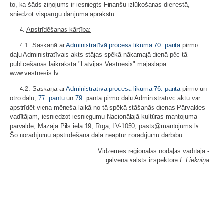
to, ka šāds ziņojums ir iesniegts Finanšu izlūkošanas dienestā,
sniedzot vispārīgu darījuma aprakstu.
4.
Apstrīdēšanas kārtība:
4.1. Saskaņā ar
Administratīvā procesa likuma
70. panta
pirmo
daļu Administratīvais akts stājas spēkā nākamajā dienā pēc tā
publicēšanas laikraksta "Latvijas Vēstnesis" mājaslapā
www.vestnesis.lv.
4.2. Saskaņā ar
Administratīvā procesa likuma
76. panta
pirmo un
otro daļu,
77. pantu
un
79.
panta pirmo daļu Administratīvo aktu var
apstrīdēt viena mēneša laikā no tā spēkā stāšanās dienas Pārvaldes
vadītājam, iesniedzot iesniegumu Nacionālajā kultūras mantojuma
pārvaldē, Mazajā Pils ielā 19, Rīgā, LV-1050; pasts@mantojums.lv.
Šo norādījumu apstrīdēšana daļā neaptur norādījumu darbību.
Vidzemes reģionālās nodaļas vadītāja -
galvenā valsts inspektore
I. Liekniņa