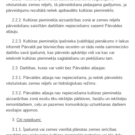
vēsturiskais zemes reljefs, tā pārveidošana pieļaujama gadījumos, ja
pārveidojumu rezultātā netiek apdraudēts kultūras piemineklis.
2.2.2. Kultūras pieminekļa aizsardzības zonā ar zemes reljefa
pārveidošanu saistītām darbībām nepieciešams saņemt Pārvaldes
atļauju.
2.2.3. Kultūras pieminekļa īpašnieka (valdītāja) pienākums ir laikus
informēt Pārvaldi par būvniecības iecerēm un tāda veida saimniecisko
darbību savā īpašumā, kas pārveido apkārtējo vidi vai kas var
ietekmēt kultūras pieminekļa saglabāšanu un piekļūšanu tam.
2.3. Darbības, kuras var veikt bez Pārvaldes atļaujas:
2.3.1. Pārvaldes atļauja nav nepieciešama, ja netiek pārveidots
vēsturiskais zemes reljefs un hidroloģiskais režīms.
2.3.2. Pārvaldes atļauja nav nepieciešama kultūras pieminekļa
aizsardzības zonā esošu ēku iekšējās pārbūves, fasāžu un iekštelpu
remontdarbiem, ceļu un pazemes komunikāciju uzturēšanas darbiem
esošajos apjomos.
3.
Citi noteikumi:
3.1.1. Īpašumā vai zemes vienībā plānotas zemes ierīcības