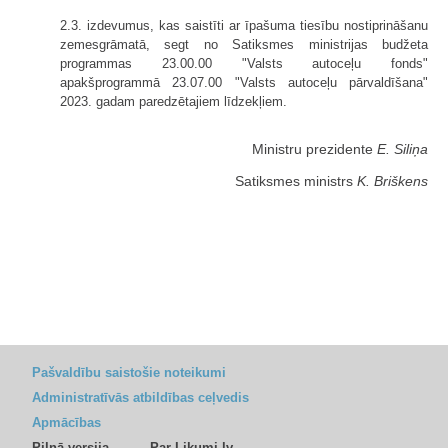
2.3. izdevumus, kas saistīti ar īpašuma tiesību nostiprināšanu
zemesgrāmatā, segt no Satiksmes ministrijas budžeta
programmas 23.00.00 "Valsts autoceļu fonds"
apakšprogrammā 23.07.00 "Valsts autoceļu pārvaldīšana"
2023. gadam paredzētajiem līdzekļiem.
Ministru prezidente
E. Siliņa
Satiksmes ministrs
K. Briškens
Pašvaldību saistošie noteikumi
Administratīvās atbildības ceļvedis
Apmācības
Pilnā versija
Par Likumi.lv