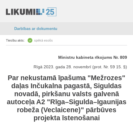
Darbības ar dokumentu
Tiesību akts:
spēkā esošs
Ministru kabineta rīkojums Nr. 809
Rīgā 2023. gada 28. novembrī (prot. Nr. 59 15. §)
Par nekustamā īpašuma "Mežrozes"
daļas Inčukalna pagastā, Siguldas
novadā, pirkšanu valsts galvenā
autoceļa A2 "Rīga–Sigulda–Igaunijas
robeža (Veclaicene)" pārbūves
projekta īstenošanai