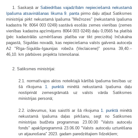
1. Saskaņā ar
Sabiedrības vajadzībām nepieciešamā nekustamā
īpašuma atsavināšanas likuma
9. panta
pirmo daļu atļaut Satiksmes
ministrijai pirkt nekustamā īpašuma "Mežrozes" (nekustamā īpašuma
kadastra Nr. 8064 003 0249) sastāvā esošās zemes vienības (zemes
vienības kadastra apzīmējums 8064 003 0249) daļu 0,0565 ha platībā
(pēc kadastrālās uzmērīšanas platība var tikt precizēta) Inčukalna
pagastā, Siguldas novadā, kas nepieciešama valsts galvenā autoceļa
A2 "Rīga–Sigulda–Igaunijas robeža (Veclaicene)" posma 39,40.–
46,10. km pārbūves projekta īstenošanai.
2. Satiksmes ministrijai:
2.1. normatīvajos aktos noteiktajā kārtībā īpašuma tiesības uz
šā rīkojuma
1. punktā
minētā nekustamā īpašuma daļu
nostiprināt zemesgrāmatā uz valsts vārda Satiksmes
ministrijas personā;
2.2. izdevumus, kas saistīti ar šā rīkojuma
1. punktā
minētā
nekustamā īpašuma daļas pirkšanu, segt no Satiksmes
ministrijas budžeta programmas 23.00.00 "Valsts autoceļu
fonds" apakšprogrammā 23.06.00 "Valsts autoceļu uzturēšana
un atjaunošana" 2023. gadam paredzētajiem līdzekļiem;