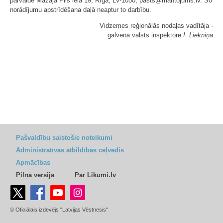
pārvaldē Mazajā Pils ielā 19, Rīgā, LV-1050; pasts@mantojums.lv. Šo
norādījumu apstrīdēšana daļā neaptur to darbību.
Vidzemes reģionālās nodaļas vadītāja -
galvenā valsts inspektore
I. Liekniņa
Pašvaldību saistošie noteikumi
Administratīvās atbildības ceļvedis
Apmācības
Pilnā versija
Par Likumi.lv
© Oficiālais izdevējs "Latvijas Vēstnesis"