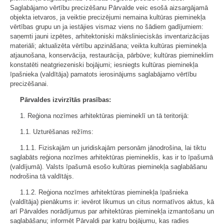
Saglabājamo vērtību precizēšanu Pārvalde veic esošā aizsargājamā
objekta ietvaros, ja veiktie precizējumi nemaina kultūras pieminekļa
vērtības grupu un ja iestājies vismaz viens no šādiem gadījumiem:
saņemti jauni izpētes, arhitektoniski mākslinieciskās inventarizācijas
materiāli; aktualizēta vērtību apzināšana; veikta kultūras pieminekļa
atjaunošana, konservācija, restaurācija, pārbūve; kultūras piemineklim
konstatēti neatgriezeniski bojājumi; iesniegts kultūras pieminekļa
īpašnieka (valdītāja) pamatots ierosinājums saglabājamo vērtību
precizēšanai.
Pārvaldes izvirzītās prasības:
1. Reģiona nozīmes arhitektūras piemineklī un tā teritorijā:
1.1. Uzturēšanas režīms:
1.1.1. Fiziskajām un juridiskajām personām jānodrošina, lai tiktu
saglabāts reģiona nozīmes arhitektūras piemineklis, kas ir to īpašumā
(valdījumā). Valsts īpašumā esošo kultūras pieminekļa saglabāšanu
nodrošina tā valdītājs.
1.1.2. Reģiona nozīmes arhitektūras pieminekļa īpašnieka
(valdītāja) pienākums ir: ievērot likumus un citus normatīvos aktus, kā
arī Pārvaldes norādījumus par arhitektūras pieminekļa izmantošanu un
saglabāšanu; informēt Pārvaldi par katru bojājumu, kas radies