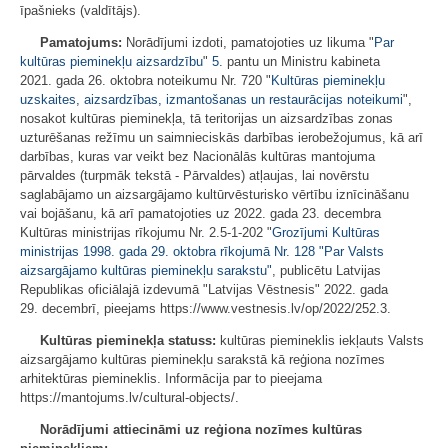
īpašnieks (valdītājs).
Pamatojums:
Norādījumi izdoti, pamatojoties uz likuma "
Par
kultūras pieminekļu aizsardzību
"
5.
pantu un Ministru kabineta
2021. gada 26. oktobra noteikumu Nr. 720 "
Kultūras pieminekļu
uzskaites, aizsardzības, izmantošanas un restaurācijas noteikumi
",
nosakot kultūras pieminekļa, tā teritorijas un aizsardzības zonas
uzturēšanas režīmu un saimnieciskās darbības ierobežojumus, kā arī
darbības, kuras var veikt bez Nacionālās kultūras mantojuma
pārvaldes (turpmāk tekstā - Pārvaldes) atļaujas, lai novērstu
saglabājamo un aizsargājamo kultūrvēsturisko vērtību iznīcināšanu
vai bojāšanu, kā arī pamatojoties uz 2022. gada 23. decembra
Kultūras ministrijas rīkojumu Nr. 2.5-1-202 "
Grozījumi Kultūras
ministrijas 1998. gada 29. oktobra rīkojumā Nr. 128 "Par Valsts
aizsargājamo kultūras pieminekļu sarakstu"
, publicētu Latvijas
Republikas oficiālajā izdevumā "Latvijas Vēstnesis" 2022. gada
29. decembrī, pieejams https://www.vestnesis.lv/op/2022/252.3.
Kultūras pieminekļa statuss:
kultūras piemineklis iekļauts Valsts
aizsargājamo kultūras pieminekļu sarakstā kā reģiona nozīmes
arhitektūras piemineklis. Informācija par to pieejama
https://mantojums.lv/cultural-objects/.
Norādījumi attiecināmi uz reģiona nozīmes kultūras