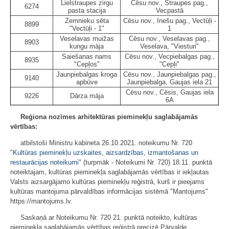
Lielstraupes zirgu
Cēsu nov., Straupes pag.,
6274
pasta stacija
Vecpastā
Zemnieku sēta
Cēsu nov., Inešu pag., Vectūļi -
8899
"Vectūļi - 1"
1
Veselavas muižas
Cēsu nov., Veselavas pag.,
8903
kungu māja
Veselava, "Viesturi"
Saiešanas nams
Cēsu nov., Vecpiebalgas pag.,
8935
"Cepļos"
"Cepļi"
Jaunpiebalgas kroga
Cēsu nov., Jaunpiebalgas pag.,
9140
apbūve
Jaunpiebalga, Gaujas iela 21
Cēsu nov., Cēsis, Gaujas iela
9226
Dārza māja
6A
Reģiona nozīmes arhitektūras pieminekļu saglabājamās
vērtības:
atbilstoši Ministru kabineta 26.10.2021. noteikumu Nr. 720
"
Kultūras pieminekļu uzskaites, aizsardzības, izmantošanas un
restaurācijas noteikumi
" (turpmāk - Noteikumi Nr. 720) 18.11. punktā
noteiktajam, kultūras pieminekļa saglabājamās vērtības ir iekļautas
Valsts aizsargājamo kultūras pieminekļu reģistrā, kurš ir pieejams
kultūras mantojuma pārvaldības informācijas sistēmā "Mantojums"
https://mantojums.lv.
Saskaņā ar Noteikumu Nr. 720 21. punktā noteikto, kultūras
pieminekļa saglabājamās vērtības reģistrā precizē Pārvalde.