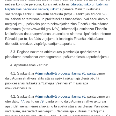
netieši kontrolē persona, kura ir iekļauta uz
Starptautisko un Latvijas
Republikas nacionālo sankciju likuma
pamata Ministru kabineta
sastādītajā sankciju subjektu sarakstā (https://sankcijas.fid.gov.lv/),
vai saistīti ar terorisma un proliferācijas finansēšanu vai šādu darbību
mēģinājumu, īpašnieks par to nekavējoties ziņo Finanšu izlūkošanas
dienestam (https://www.fid.gov.lv/lv), informāciju iesniedzot Finanšu
izlūkošanas datu saņemšanas un analīzes sistēmā. Īpašnieks informē
Pārvaldi par to, ka šāds ziņojums ir iesniegts Finanšu izlūkošanas
dienestā, sniedzot vispārīgu darījuma aprakstu.
3.3. Reģiona nozīmes arhitektūras pieminekļa īpašniekam ir
pienākums nostiprināt zemesgrāmatā īpašuma tiesību aprobežojumu.
4. Apstrīdēšanas kārtība:
4.1. Saskaņā ar
Administratīvā procesa likuma
70. panta
pirmo
daļu Administratīvais akts stājas spēkā nākamajā dienā pēc tā
publicēšanas laikraksta "Latvijas Vēstnesis" mājaslapā
www.vestnesis.lv.
4.2. Saskaņā ar
Administratīvā procesa likuma
76.
panta pirmo un
otro daļu,
77.
pantu un
79.
panta pirmo daļu Administratīvo aktu var
apstrīdēt viena mēneša laikā no tā spēkā stāšanās dienas Pārvaldes
vadītājam, iesniedzot iesniegumu Nacionālajā kultūras mantojuma