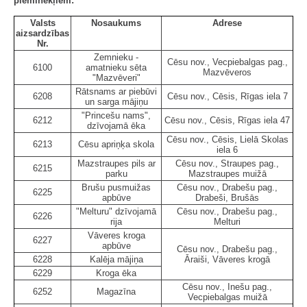
pieminekļiem:
Valsts
Nosaukums
Adrese
aizsardzības
Nr.
Zemnieku -
Cēsu nov., Vecpiebalgas pag.,
6100
amatnieku sēta
Mazvēveros
"Mazvēveri"
Rātsnams ar piebūvi
6208
Cēsu nov., Cēsis, Rīgas iela 7
un sarga mājiņu
"Princešu nams",
6212
Cēsu nov., Cēsis, Rīgas iela 47
dzīvojamā ēka
Cēsu nov., Cēsis, Lielā Skolas
6213
Cēsu apriņķa skola
iela 6
Mazstraupes pils ar
Cēsu nov., Straupes pag.,
6215
parku
Mazstraupes muižā
Brušu pusmuižas
Cēsu nov., Drabešu pag.,
6225
apbūve
Drabeši, Brušās
"Melturu" dzīvojamā
Cēsu nov., Drabešu pag.,
6226
rija
Melturi
Vāveres kroga
6227
apbūve
Cēsu nov., Drabešu pag.,
6228
Kalēja mājiņa
Āraiši, Vāveres krogā
6229
Kroga ēka
Cēsu nov., Inešu pag.,
6252
Magazīna
Vecpiebalgas muižā