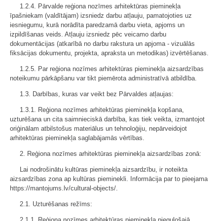
1.2.4. Pārvalde reģiona nozīmes arhitektūras pieminekļa
īpašniekam (valdītājam) izsniedz darbu atļauju, pamatojoties uz
iesniegumu, kurā norādīta paredzamā darbu vieta, apjoms un
izpildīšanas veids. Atļauju izsniedz pēc veicamo darbu
dokumentācijas (atkarībā no darbu rakstura un apjoma - vizuālās
fiksācijas dokumentu, projekta, apraksta un metodikas) izvērtēšanas.
1.2.5. Par reģiona nozīmes arhitektūras pieminekļa aizsardzības
noteikumu pārkāpšanu var tikt piemērota administratīvā atbildība.
1.3. Darbības, kuras var veikt bez Pārvaldes atļaujas:
1.3.1. Reģiona nozīmes arhitektūras pieminekļa kopšana,
uzturēšana un cita saimnieciskā darbība, kas tiek veikta, izmantojot
oriģinālam atbilstošus materiālus un tehnoloģiju, nepārveidojot
arhitektūras pieminekļa saglabājamās vērtības.
2. Reģiona nozīmes arhitektūras pieminekļa aizsardzības zonā:
Lai nodrošinātu kultūras pieminekļa aizsardzību, ir noteikta
aizsardzības zona ap kultūras pieminekli. Informācija par to pieejama
https://mantojums.lv/cultural-objects/.
2.1. Uzturēšanas režīms:
2.1.1. Reģiona nozīmes arhitektūras pieminekļa pieguļošajā