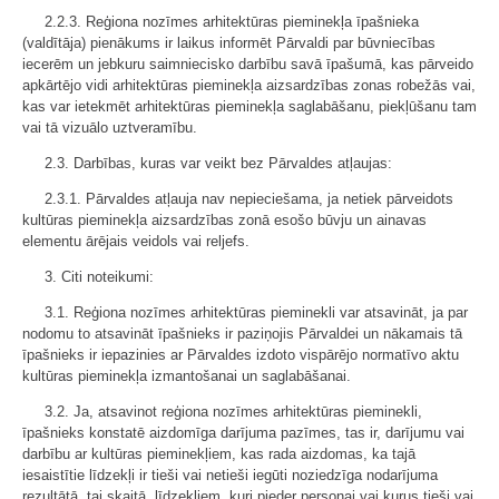
2.2.3. Reģiona nozīmes arhitektūras pieminekļa īpašnieka
(valdītāja) pienākums ir laikus informēt Pārvaldi par būvniecības
iecerēm un jebkuru saimniecisko darbību savā īpašumā, kas pārveido
apkārtējo vidi arhitektūras pieminekļa aizsardzības zonas robežās vai,
kas var ietekmēt arhitektūras pieminekļa saglabāšanu, piekļūšanu tam
vai tā vizuālo uztveramību.
2.3. Darbības, kuras var veikt bez Pārvaldes atļaujas:
2.3.1. Pārvaldes atļauja nav nepieciešama, ja netiek pārveidots
kultūras pieminekļa aizsardzības zonā esošo būvju un ainavas
elementu ārējais veidols vai reljefs.
3. Citi noteikumi:
3.1. Reģiona nozīmes arhitektūras pieminekli var atsavināt, ja par
nodomu to atsavināt īpašnieks ir paziņojis Pārvaldei un nākamais tā
īpašnieks ir iepazinies ar Pārvaldes izdoto vispārējo normatīvo aktu
kultūras pieminekļa izmantošanai un saglabāšanai.
3.2. Ja, atsavinot reģiona nozīmes arhitektūras pieminekli,
īpašnieks konstatē aizdomīga darījuma pazīmes, tas ir, darījumu vai
darbību ar kultūras pieminekļiem, kas rada aizdomas, ka tajā
iesaistītie līdzekļi ir tieši vai netieši iegūti noziedzīga nodarījuma
rezultātā, tai skaitā, līdzekļiem, kuri pieder personai vai kurus tieši vai