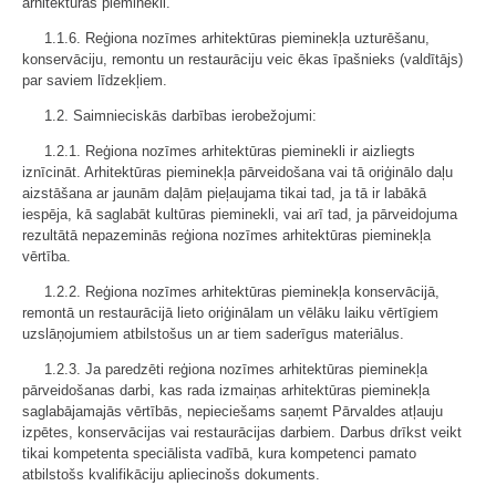
arhitektūras pieminekli.
1.1.6. Reģiona nozīmes arhitektūras pieminekļa uzturēšanu,
konservāciju, remontu un restaurāciju veic ēkas īpašnieks (valdītājs)
par saviem līdzekļiem.
1.2. Saimnieciskās darbības ierobežojumi:
1.2.1. Reģiona nozīmes arhitektūras pieminekli ir aizliegts
iznīcināt. Arhitektūras pieminekļa pārveidošana vai tā oriģinālo daļu
aizstāšana ar jaunām daļām pieļaujama tikai tad, ja tā ir labākā
iespēja, kā saglabāt kultūras pieminekli, vai arī tad, ja pārveidojuma
rezultātā nepazeminās reģiona nozīmes arhitektūras pieminekļa
vērtība.
1.2.2. Reģiona nozīmes arhitektūras pieminekļa konservācijā,
remontā un restaurācijā lieto oriģinālam un vēlāku laiku vērtīgiem
uzslāņojumiem atbilstošus un ar tiem saderīgus materiālus.
1.2.3. Ja paredzēti reģiona nozīmes arhitektūras pieminekļa
pārveidošanas darbi, kas rada izmaiņas arhitektūras pieminekļa
saglabājamajās vērtībās, nepieciešams saņemt Pārvaldes atļauju
izpētes, konservācijas vai restaurācijas darbiem. Darbus drīkst veikt
tikai kompetenta speciālista vadībā, kura kompetenci pamato
atbilstošs kvalifikāciju apliecinošs dokuments.