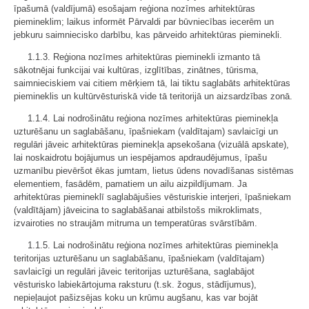
īpašumā (valdījumā) esošajam reģiona nozīmes arhitektūras
piemineklim; laikus informēt Pārvaldi par būvniecības iecerēm un
jebkuru saimniecisko darbību, kas pārveido arhitektūras pieminekli.
1.1.3. Reģiona nozīmes arhitektūras pieminekli izmanto tā
sākotnējai funkcijai vai kultūras, izglītības, zinātnes, tūrisma,
saimnieciskiem vai citiem mērķiem tā, lai tiktu saglabāts arhitektūras
piemineklis un kultūrvēsturiskā vide tā teritorijā un aizsardzības zonā.
1.1.4. Lai nodrošinātu reģiona nozīmes arhitektūras pieminekļa
uzturēšanu un saglabāšanu, īpašniekam (valdītajam) savlaicīgi un
regulāri jāveic arhitektūras pieminekļa apsekošana (vizuālā apskate),
lai noskaidrotu bojājumus un iespējamos apdraudējumus, īpašu
uzmanību pievēršot ēkas jumtam, lietus ūdens novadīšanas sistēmas
elementiem, fasādēm, pamatiem un ailu aizpildījumam. Ja
arhitektūras piemineklī saglabājušies vēsturiskie interjeri, īpašniekam
(valdītājam) jāveicina to saglabāšanai atbilstošs mikroklimats,
izvairoties no straujām mitruma un temperatūras svārstībām.
1.1.5. Lai nodrošinātu reģiona nozīmes arhitektūras pieminekļa
teritorijas uzturēšanu un saglabāšanu, īpašniekam (valdītajam)
savlaicīgi un regulāri jāveic teritorijas uzturēšana, saglabājot
vēsturisko labiekārtojuma raksturu (t.sk. žogus, stādījumus),
nepieļaujot pašizsējas koku un krūmu augšanu, kas var bojāt