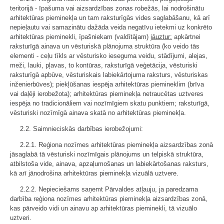
teritorijā - īpašuma vai aizsardzības zonas robežās, lai nodrošinātu
arhitektūras pieminekļa un tam raksturīgās vides saglabāšanu, kā arī
nepieļautu vai samazinātu dažāda veida negatīvu ietekmi uz konkrēto
arhitektūras pieminekli, īpašniekam (valdītājam)
jāuztur:
apkārtnei
raksturīgā ainava un vēsturiskā plānojuma struktūra (ko veido tās
elementi - ceļu tīkls ar vēsturisko ieseguma veidu, stādījumi, alejas,
meži, lauki, pļavas, to kontūras, raksturīgā veģetācija, vēsturiski
raksturīgā apbūve, vēsturiskais labiekārtojuma raksturs, vēsturiskas
inženierbūves); piekļūšanas iespēja arhitektūras piemineklim (brīva
vai daļēji ierobežota); arhitektūras pieminekļa netraucētas uztveres
iespēja no tradicionāliem vai nozīmīgiem skatu punktiem; raksturīgā,
vēsturiski nozīmīgā ainava skatā no arhitektūras pieminekļa.
2.2. Saimnieciskās darbības ierobežojumi:
2.2.1. Reģiona nozīmes arhitektūras pieminekļa aizsardzības zonā
jāsaglabā tā vēsturiski nozīmīgais plānojums un telpiskā struktūra,
atbilstoša vide, ainava, apzaļumošanas un labiekārtošanas raksturs,
kā arī jānodrošina arhitektūras pieminekļa vizuālā uztvere.
2.2.2. Nepieciešams saņemt Pārvaldes atļauju, ja paredzama
darbība reģiona nozīmes arhitektūras pieminekļa aizsardzības zonā,
kas pārveido vidi un ainavu ap arhitektūras pieminekli, tā vizuālo
uztveri.