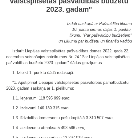
valstspilsētas pašvaldības budžetu
2023. gadam"
Izdoti saskaņā ar Pašvaldību likuma
10. panta pirmās daļas 1. punktu,
likumu "Par pašvaldību budžetiem"
un Likumu par budžetu un finanšu vadību
Izdarīt Liepājas valstspilsētas pašvaldības domes 2022. gada 22.
decembra saistošajos noteikumos Nr. 24 "Par Liepājas valstspilsētas
pašvaldības budžetu 2023. gadam" šādus grozījumus:
1. Izteikt 1. punktu šādā redakcijā:
"1. Apstiprināt Liepājas valstspilsētas pašvaldības pamatbudžetu
2023. gadam saskaņā ar 1. pielikumu:
1.1. ieņēmumi 118 595 999
euro
;
1.2. izdevumi 146 139 315
euro
;
1.3. līdzdalība komersantu pašu kapitālā 3 310 507
euro
;
1.4. aizdevumu atmaksa 5 493 586
euro
;
1.5. aizdevumu saņemšana 12 297 018
euro
;