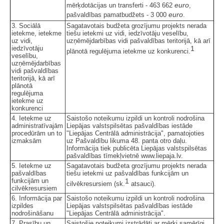
euro
mērķdotācijas un transferti - 463 662
,
euro
pašvaldības pamatbudžets - 3 000
.
3. Sociālā
Sagatavotais budžeta grozījumu projekts nerada
ietekme, ietekme
tiešu ietekmi uz vidi, iedzīvotāju veselību,
uz vidi,
uzņēmējdarbības vidi pašvaldības teritorijā, kā arī
iedzīvotāju
1
plānotā regulējuma ietekme uz konkurenci.
veselību,
uzņēmējdarbības
vidi pašvaldības
teritorijā, kā arī
plānotā
regulējuma
ietekme uz
konkurenci
4. Ietekme uz
Saistošo noteikumu izpildi un kontroli nodrošina
administratīvajām
Liepājas valstspilsētas pašvaldības iestāde
procedūrām un to
"Liepājas Centrālā administrācija", pamatojoties
izmaksām
uz Pašvaldību likuma 48. panta otro daļu.
Informācija tiek publicēta Liepājas valstspilsētas
pašvaldības tīmekļvietnē www.liepaja.lv.
5. Ietekme uz
Sagatavotais budžeta grozījumu projekts nerada
pašvaldības
tiešu ietekmi uz pašvaldības funkcijām un
funkcijām un
1
cilvēkresursiem (sk.
atsauci).
cilvēkresursiem
6. Informācija par
Saistošo noteikumu izpildi un kontroli nodrošina
izpildes
Liepājas valstspilsētas pašvaldības iestāde
nodrošināšanu
"Liepājas Centrālā administrācija".
7. Prasību un
Saistošie noteikumi izstrādāti ar mērķi samērīgi