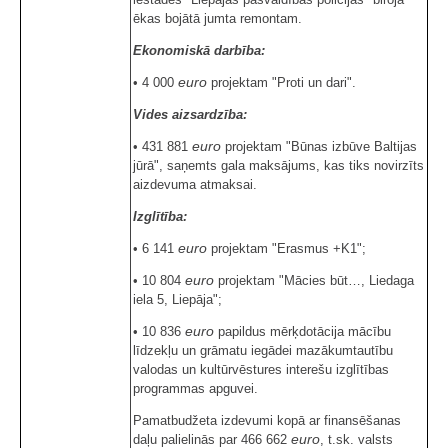
ēkas bojātā jumta remontam.
Ekonomiskā darbība:
euro
• 4 000
projektam "Proti un dari".
Vides aizsardzība:
euro
• 431 881
projektam "Būnas izbūve Baltijas
jūrā", saņemts gala maksājums, kas tiks novirzīts
aizdevuma atmaksai.
Izglītība:
euro
• 6 141
projektam "Erasmus +K1";
euro
• 10 804
projektam "Mācies būt…, Liedaga
iela 5, Liepāja";
euro
• 10 836
papildus mērķdotācija mācību
līdzekļu un grāmatu iegādei mazākumtautību
valodas un kultūrvēstures interešu izglītības
programmas apguvei.
Pamatbudžeta izdevumi kopā ar finansēšanas
euro
daļu palielinās par 466 662
, t.sk. valsts