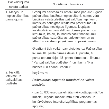
Paskaidrojuma
Norādāmā informācija
raksta sadaļa
1. Mērķis un
Grozījumi saistošajos noteikumos par 2023. gada
nepieciešamības
pašvaldības budžetu nepieciešami, ņemot vērā
pamatojums
Liepājas valstspilsētas pašvaldības Iepirkumu
komisijas pabeigtās iepirkuma procedūras un
pašvaldības noslēgtos līgumus, Liepājas
valstspilsētas pašvaldības domes pieņemtos
lēmumus, kā arī, lai nodrošinātu finansējumu
pašvaldības uzturēšanas izdevumiem un uz
attīstību vērstiem projektiem un pasākumiem.
Grozījumi tiek veikti, pamatojoties uz Pašvaldību
likuma 10. panta pirmās daļas 1. punktu, 46.
panta ceturto daļu, 48. panta pirmo daļu, likumu
"Par pašvaldību budžetiem" un likuma "Par
budžetu un finanšu vadību".
2. Fiskālā
Ieņēmumi:
ietekme uz
pašvaldības
Pašvaldības saņemtie transferti no valsts
budžetu
budžeta:
euro
• par 10 836
palielināta mērķdotācija mācību
līdzekļu iegādei mazākumtautību valodas un
kultūrvēstures interešu izglītības programmas
apguvei;