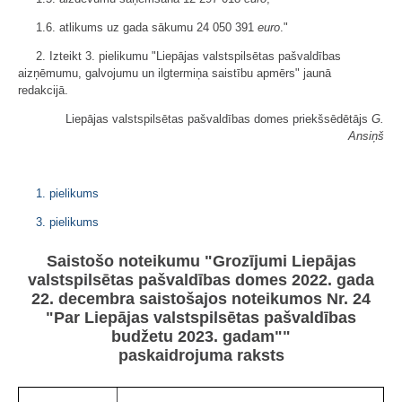
1.6. atlikums uz gada sākumu 24 050 391
euro
."
2. Izteikt 3. pielikumu "Liepājas valstspilsētas pašvaldības
aizņēmumu, galvojumu un ilgtermiņa saistību apmērs" jaunā
redakcijā.
Liepājas valstspilsētas pašvaldības domes priekšsēdētājs
G.
Ansiņš
1. pielikums
3. pielikums
Saistošo noteikumu "Grozījumi Liepājas
valstspilsētas pašvaldības domes 2022. gada
22. decembra saistošajos noteikumos Nr. 24
"Par Liepājas valstspilsētas pašvaldības
budžetu 2023. gadam""
paskaidrojuma raksts