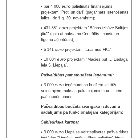
euro
• par 4 000
palielināts finansējums
projektam "Proti un dari" (pagarināts īstenošanas
laiks līdz š.g. 30. novembrim);
euro
• 431 881
projektam "Būnas izbūve Baltijas
jūrā" (gala atmaksa no Centrālās finanšu un
līgumu aģentūras);
euro
• 6 141
projektam "Erasmus +K1";
euro
• 10 804
projektam "Mācies būt…, Liedaga
iela 5, Liepāja".
Pašvaldības pamatbudžeta ieņēmumi:
euro
• 3 000
ieņēmumi no budžeta iestāžu
sniegtajiem maksas pakalpojumiem un citiem
pašu ieņēmumiem.
Pašvaldības budžeta svarīgāko izdevumu
sadalījums pa funkcionālajām kategorijām:
Sabiedriskā kārtība:
euro
• 3 000
Liepājas valstspilsētas pašvaldības
iestādes "Liepājas pašvaldības policijas" biroja