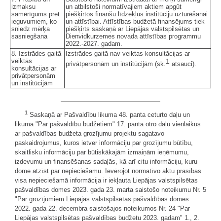
izmaksu
un atbilstoši normatīvajiem aktiem apgūt
samērīgums pret
piešķirtos finanšu līdzekļus institūciju uzturēšanai
ieguvumiem, ko
un attīstībai. Attīstības budžetā finansējums tiek
sniedz mērķa
piešķirts saskaņā ar Liepājas valstspilsētas un
sasniegšana
Dienvidkurzemes novada attīstības programmu
2022.-2027. gadam.
8. Izstrādes gaitā
Izstrādes gaitā nav veiktas konsultācijas ar
veiktās
1
privātpersonām un institūcijām (sk.
atsauci).
konsultācijas ar
privātpersonām
un institūcijām
1
Saskaņā ar Pašvaldību likuma 48. panta ceturto daļu un
likuma "Par pašvaldību budžetiem" 17. panta otro daļu vienlaikus
ar pašvaldības budžeta grozījumu projektu sagatavo
paskaidrojumus, kuros ietver informāciju par grozījumu būtību,
skaitlisku informāciju par būtiskākajām izmaiņām ieņēmumu,
izdevumu un finansēšanas sadaļās, kā arī citu informāciju, kuru
dome atzīst par nepieciešamu. Ievērojot normatīvo aktu prasības
visa nepieciešamā informācija ir iekļauta Liepājas valstspilsētas
pašvaldības domes 2023. gada 23. marta saistošo noteikumu Nr. 5
"Par grozījumiem Liepājas valstspilsētas pašvaldības domes
2022. gada 22. decembra saistošajos noteikumos Nr. 24 "Par
Liepājas valstspilsētas pašvaldības budžetu 2023. gadam" 1., 2.