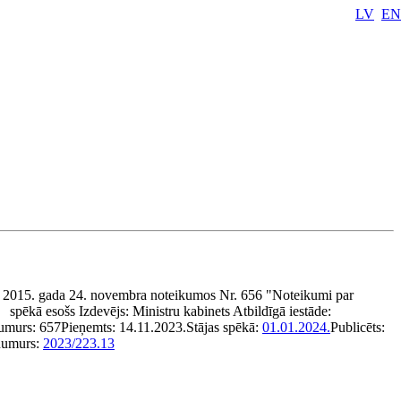
LV
EN
a 2015. gada 24. novembra noteikumos Nr. 656 "Noteikumi par
spēkā esošs
Izdevējs:
Ministru kabinets
Atbildīgā iestāde:
umurs:
657
Pieņemts:
14.11.2023.
Stājas spēkā:
01.01.2024.
Publicēts:
numurs:
2023/223.13