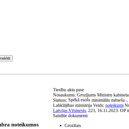
meklēt
Tiesību akta pase
Nosaukums:
Grozījums Ministru kabinet
Spēkā esošs
Statuss:
minimālās mēneša ..
Labklājības ministrija
Veids:
noteikumi
N
Latvijas Vēstnesis
, 223, 16.11.2023.
OP 
Saistītie dokumenti
mbra noteikumos
Grozītais