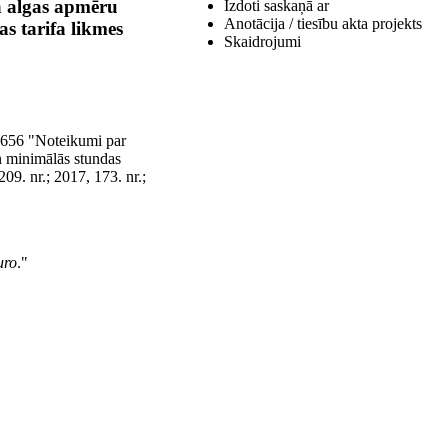
a algas apmēru
Izdoti saskaņā ar
Anotācija / tiesību akta projekts
s tarifa likmes
Skaidrojumi
. 656 "Noteikumi par
n minimālās stundas
09. nr.; 2017, 173. nr.;
uro
."