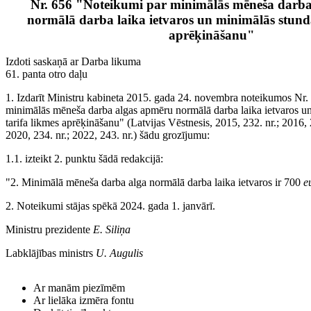
Nr. 656 "Noteikumi par minimālās mēneša darb
normālā darba laika ietvaros un minimālās stunda
aprēķināšanu"
Izdoti saskaņā ar Darba likuma
61. panta otro daļu
1. Izdarīt Ministru kabineta 2015. gada 24. novembra noteikumos Nr
minimālās mēneša darba algas apmēru normālā darba laika ietvaros u
tarifa likmes aprēķināšanu" (Latvijas Vēstnesis, 2015, 232. nr.; 2016, 2
2020, 234. nr.; 2022, 243. nr.) šādu grozījumu:
1.1. izteikt 2. punktu šādā redakcijā:
"2. Minimālā mēneša darba alga normālā darba laika ietvaros ir 700
e
2. Noteikumi stājas spēkā 2024. gada 1. janvārī.
Ministru prezidente
E. Siliņa
Labklājības ministrs
U. Augulis
Ar manām piezīmēm
Ar lielāka izmēra fontu