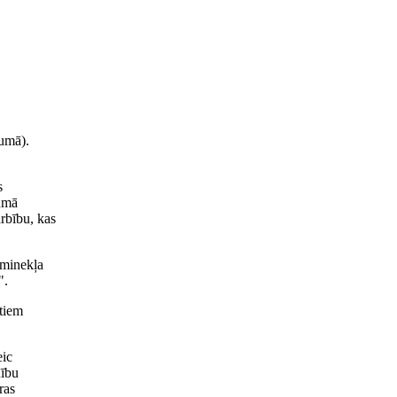
jumā).
s
šumā
rbību, kas
eminekļa
".
itiem
eic
nību
ras