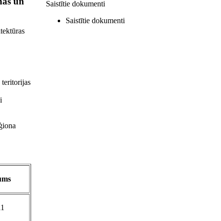
nas un
Saistītie dokumenti
Saistītie dokumenti
tektūras
teritorijas
i
ģiona
ums
11