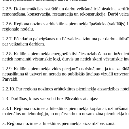
2.2.5. Dokumentācijas izstrādē un darbu veikšanā ir jāpieaicina sertificē
remontēšanā, konservācijā, restaurācijā un rekonstrukcijā. Darbi veica
2.2.6. Reģiona nozīmes arhitektūras pieminekļa īpašnieks (valdītājs) 
reģionālo nodaļu.
2.2.7. Pēc darbu pabeigšanas un Pārvaldes atzinuma par darbu atbilstī
par veiktajiem darbiem.
2.2.8. Kultūras pieminekļa energoefektivitātes uzlabošana un inženiertīk
netiek nomainīti vēsturiskie logi, durvis un netiek skarti vēsturiskie in
2.2.9. Kultūras pieminekļa vides pieejamības risinājumi, ja tos izstrād
nepasliktina tā uztveri un nerada no publiskās ārtelpas vizuāli uztver
Pārvaldi.
2.2.10. Par reģiona nozīmes arhitektūras pieminekļa aizsardzības note
2.3. Darbības, kuras var veikt bez Pārvaldes atļaujas:
2.3.1. Reģiona nozīmes arhitektūras pieminekļa kopšanai, uzturēšanai u
materiālus un tehnoloģiju, to nepārveido un nesamazina pieminekļa kul
3. Reģiona nozīmes arhitektūras pieminekļa aizsardzības zonā: