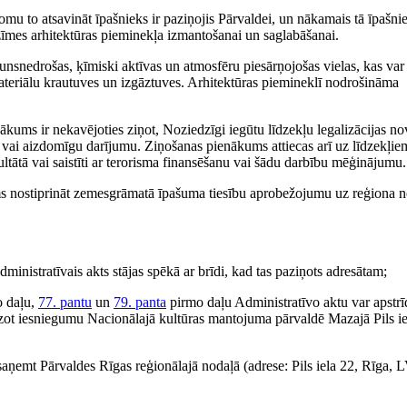
mu to atsavināt īpašnieks ir paziņojis Pārvaldei, un nākamais tā īpašnie
zīmes arhitektūras pieminekļa izmantošanai un saglabāšanai.
ugunsnedrošas, ķīmiski aktīvas un atmosfēru piesārņojošas vielas, kas var
 materiālu krautuves un izgāztuves. Arhitektūras piemineklī nodrošināma
ākums ir nekavējoties ziņot, Noziedzīgi iegūtu līdzekļu legalizācijas n
u vai aizdomīgu darījumu. Ziņošanas pienākums attiecas arī uz līdzekļie
zultātā vai saistīti ar terorisma finansēšanu vai šādu darbību mēģinājumu.
ms nostiprināt zemesgrāmatā īpašuma tiesību aprobežojumu uz reģiona 
inistratīvais akts stājas spēkā ar brīdi, kad tas paziņots adresātam;
o daļu,
77. pantu
un
79. panta
pirmo daļu Administratīvo aktu var apstrī
dzot iesniegumu Nacionālajā kultūras mantojuma pārvaldē Mazajā Pils ie
aņemt Pārvaldes Rīgas reģionālajā nodaļā (adrese: Pils iela 22, Rīga, 