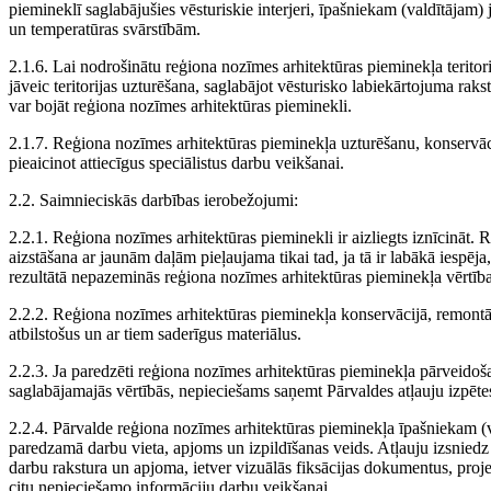
piemineklī saglabājušies vēsturiskie interjeri, īpašniekam (valdītājam)
un temperatūras svārstībām.
2.1.6. Lai nodrošinātu reģiona nozīmes arhitektūras pieminekļa teritor
jāveic teritorijas uzturēšana, saglabājot vēsturisko labiekārtojuma rak
var bojāt reģiona nozīmes arhitektūras pieminekli.
2.1.7. Reģiona nozīmes arhitektūras pieminekļa uzturēšanu, konservāci
pieaicinot attiecīgus speciālistus darbu veikšanai.
2.2. Saimnieciskās darbības ierobežojumi:
2.2.1. Reģiona nozīmes arhitektūras pieminekli ir aizliegts iznīcināt.
aizstāšana ar jaunām daļām pieļaujama tikai tad, ja tā ir labākā iespēja
rezultātā nepazeminās reģiona nozīmes arhitektūras pieminekļa vērtība
2.2.2. Reģiona nozīmes arhitektūras pieminekļa konservācijā, remontā
atbilstošus un ar tiem saderīgus materiālus.
2.2.3. Ja paredzēti reģiona nozīmes arhitektūras pieminekļa pārveidoš
saglabājamajās vērtībās, nepieciešams saņemt Pārvaldes atļauju izpētes
2.2.4. Pārvalde reģiona nozīmes arhitektūras pieminekļa īpašniekam (v
paredzamā darbu vieta, apjoms un izpildīšanas veids. Atļauju izsnied
darbu rakstura un apjoma, ietver vizuālās fiksācijas dokumentus, pr
citu nepieciešamo informāciju darbu veikšanai.