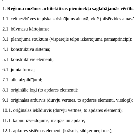
1.
Reģiona nozīmes arhitektūras pieminekļa saglabājamās vērtība
1.1. celtnes/būves telpiskais risinājums ainavā, vidē (pilsētvides ainav
2.1. būvmasu kārtojums;
3.1. plānojuma struktūra (vispārējie telpu izkārtojuma pamatprincipi);
4.1. konstruktīvā sistēma;
5.1. konstruktīvie elementi;
6.1. jumta forma;
7.1. ailu aizpildījumi;
8.1. oriģinālie logi (to apdares elementi);
9.1. oriģinālās ārdurvis (durvju vērtnes, to apdares elementi, virslogi);
10.1. oriģinālās iekšdurvis (durvju vērtnes, to apdares elementi);
11.1. kāpņu izveidojums, margas un apdare;
12.1. apkures sistēmas elementi (krāsnis, sildķermeņi u.c.);