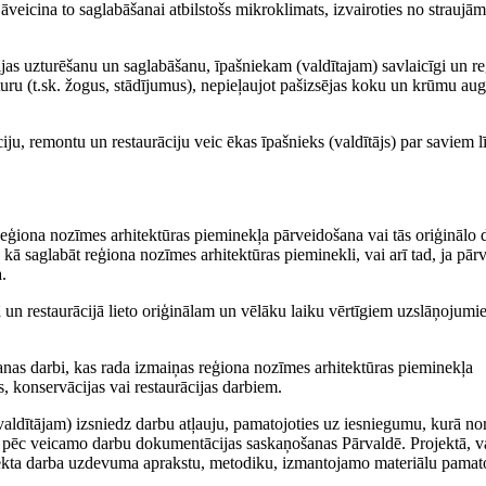
 jāveicina to saglabāšanai atbilstošs mikroklimats, izvairoties no strauj
ijas uzturēšanu un saglabāšanu, īpašniekam (valdītajam) savlaicīgi un re
sturu (t.sk. žogus, stādījumus), nepieļaujot pašizsējas koku un krūmu au
ju, remontu un restaurāciju veic ēkas īpašnieks (valdītājs) par saviem l
 Reģiona nozīmes arhitektūras pieminekļa pārveidošana vai tās oriģinālo 
, kā saglabāt reģiona nozīmes arhitektūras pieminekli, vai arī tad, ja pā
.
 un restaurācijā lieto oriģinālam un vēlāku laiku vērtīgiem uzslāņojum
anas darbi, kas rada izmaiņas reģiona nozīmes arhitektūras pieminekļa
, konservācijas vai restaurācijas darbiem.
aldītājam) izsniedz darbu atļauju, pamatojoties uz iesniegumu, kurā no
z pēc veicamo darbu dokumentācijas saskaņošanas Pārvaldē. Projektā, v
ojekta darba uzdevuma aprakstu, metodiku, izmantojamo materiālu pama