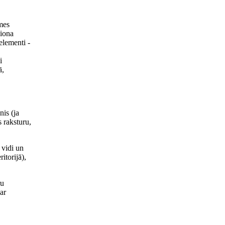
īmes
ģiona
elementi -
i
ā,
nis (ja
 raksturu,
 vidi un
itorijā),
ru
ar