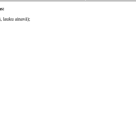
s:
ā, lauku ainavā);