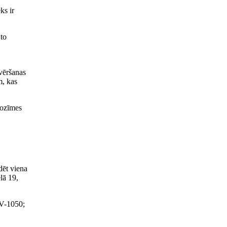
ks ir
 to
ovēršanas
m, kas
nozīmes
dēt viena
lā 19,
LV-1050;