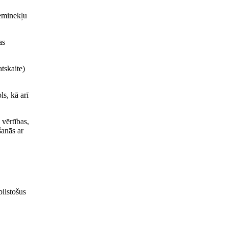
ieminekļu
as
tskaite)
ls, kā arī
 vērtības,
šanās ar
bilstošus