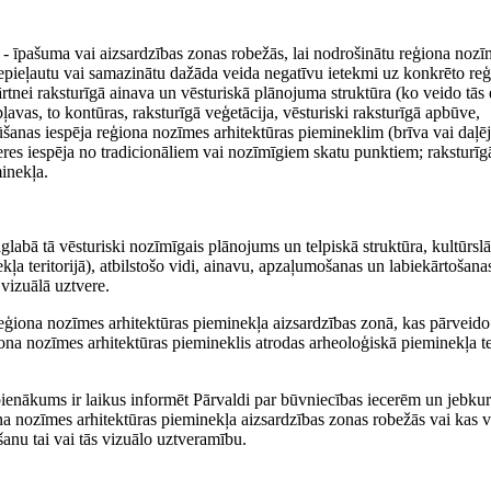
ā - īpašuma vai aizsardzības zonas robežās, lai nodrošinātu reģiona noz
nepieļautu vai samazinātu dažāda veida negatīvu ietekmi uz konkrēto re
tnei raksturīgā ainava un vēsturiskā plānojuma struktūra (ko veido tās 
pļavas, to kontūras, raksturīgā veģetācija, vēsturiski raksturīgā apbūve,
ūšanas iespēja reģiona nozīmes arhitektūras piemineklim (brīva vai daļēj
eres iespēja no tradicionāliem vai nozīmīgiem skatu punktiem; raksturīg
inekļa.
labā tā vēsturiski nozīmīgais plānojums un telpiskā struktūra, kultūrslā
ļa teritorijā), atbilstošo vidi, ainavu, apzaļumošanas un labiekārtošanas
vizuālā uztvere.
eģiona nozīmes arhitektūras pieminekļa aizsardzības zonā, kas pārveido
ona nozīmes arhitektūras piemineklis atrodas arheoloģiskā pieminekļa ter
pienākums ir laikus informēt Pārvaldi par būvniecības iecerēm un jebku
na nozīmes arhitektūras pieminekļa aizsardzības zonas robežās vai kas v
anu tai vai tās vizuālo uztveramību.