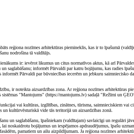
abāts reģiona nozīmes arhitektūras piemineklis, kas ir to īpašumā (valdī
anu nodrošina tā valdītājs.
ienākums ir: ievērot likumus un citus normatīvos aktus, kā arī Pārvalde
 un saglabāšanu; informēt Pārvaldi par katru bojājumu, kas radies īpa
s informēt Pārvaldi par būvniecības iecerēm un jebkuru saimniecisko da
dzību, ir noteikta aizsardzības zona. Ar reģiona nozīmes arhitektūras pi
jas sistēmas "Mantojums" (https://mantojums.lv) sadaļā "Režīmi un ĢEO
nkcijai vai kultūras, izglītības, zinātnes, tūrisma, saimnieciskiem vai c
 un kultūrvēsturiskā vide tās teritorijā un aizsardzības zonā.
šanu un saglabāšanu, īpašniekam (valdītajam) savlaicīgi un regulāri jāv
), lai noskaidrotu bojājumus un iespējamos apdraudējumus, īpašu uzma
fasādēm, pamatiem un ailu aizpildījumam. Ja reģiona nozīmes arhitektū