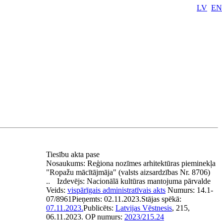
LV
EN
Tiesību akta pase
Nosaukums:
Reģiona nozīmes arhitektūras pieminekļa
"Ropažu mācītājmāja" (valsts aizsardzības Nr. 8706)
..
Izdevējs:
Nacionālā kultūras mantojuma pārvalde
Veids:
vispārīgais administratīvais akts
Numurs:
14.1-
07/8961
Pieņemts:
02.11.2023.
Stājas spēkā:
07.11.2023.
Publicēts:
Latvijas Vēstnesis
, 215,
06.11.2023.
OP numurs:
2023/215.24