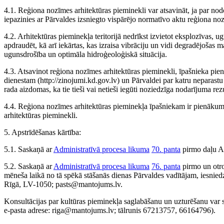
4.1. Reģiona nozīmes arhitektūras pieminekli var atsavināt, ja par nodo
iepazinies ar Pārvaldes izsniegto vispārējo normatīvo aktu reģiona no
4.2. Arhitektūras pieminekļa teritorijā nedrīkst izvietot eksplozīvas, 
apdraudēt, kā arī iekārtas, kas izraisa vibrāciju un vidi degradējošas
ugunsdrošība un optimāla hidroģeoloģiskā situācija.
4.3. Atsavinot reģiona nozīmes arhitektūras pieminekli, īpašnieka pien
dienestam (http://zinojumi.kd.gov.lv) un Pārvaldei par katru neparast
rada aizdomas, ka tie tieši vai netieši iegūti noziedzīga nodarījuma re
4.4. Reģiona nozīmes arhitektūras pieminekļa īpašniekam ir pienāku
arhitektūras pieminekli.
5. Apstrīdēšanas kārtība:
5.1. Saskaņā ar
Administratīvā procesa likuma
70. panta
pirmo daļu Adm
5.2. Saskaņā ar
Administratīvā procesa likuma
76. panta
pirmo un otr
mēneša laikā no tā spēkā stāšanās dienas Pārvaldes vadītājam, iesnie
Rīgā, LV-1050; pasts@mantojums.lv.
Konsultācijas par kultūras pieminekļa saglabāšanu un uzturēšanu var s
e-pasta adrese: riga@mantojums.lv; tālrunis 67213757, 66164796).