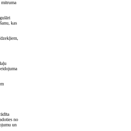
ām mitruma
gulāri
gšanu, kas
īdzekļiem,
daļu
rveidojuma
iem
rādīta
adoties no
tojumu un