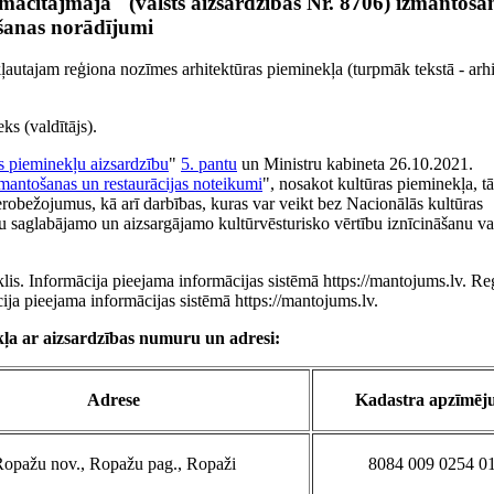
ācītājmāja" (valsts aizsardzības Nr. 8706) izmantoša
šanas norādījumi
kļautajam reģiona nozīmes arhitektūras pieminekļa (turpmāk tekstā - arhi
ks (valdītājs).
s pieminekļu aizsardzību
"
5. pantu
un Ministru kabineta 26.10.2021.
zmantošanas un restaurācijas noteikumi
", nosakot kultūras pieminekļa, tā 
robežojumus, kā arī darbības, kuras var veikt bez Nacionālās kultūras
tu saglabājamo un aizsargājamo kultūrvēsturisko vērtību iznīcināšanu va
is. Informācija pieejama informācijas sistēmā https://mantojums.lv. Re
ija pieejama informācijas sistēmā https://mantojums.lv.
kļa ar aizsardzības numuru un adresi:
Adrese
Kadastra apzīmēj
opažu nov., Ropažu pag., Ropaži
8084 009 0254 0