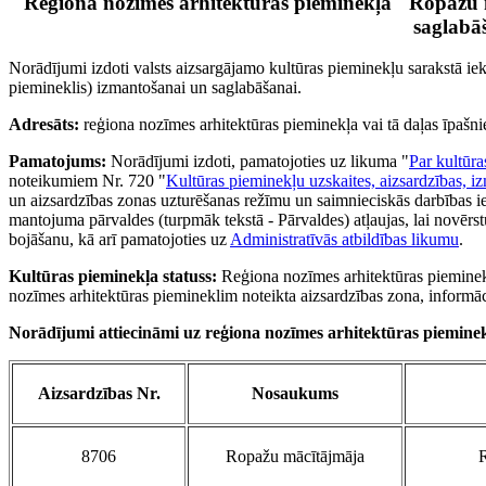
Reģiona nozīmes arhitektūras pieminekļa "Ropažu m
saglabā
Norādījumi izdoti valsts aizsargājamo kultūras pieminekļu sarakstā ie
piemineklis) izmantošanai un saglabāšanai.
Adresāts:
reģiona nozīmes arhitektūras pieminekļa vai tā daļas īpašnie
Pamatojums:
Norādījumi izdoti, pamatojoties uz likuma "
Par kultūra
noteikumiem Nr. 720 "
Kultūras pieminekļu uzskaites, aizsardzības, i
un aizsardzības zonas uzturēšanas režīmu un saimnieciskās darbības ie
mantojuma pārvaldes (turpmāk tekstā - Pārvaldes) atļaujas, lai novērs
bojāšanu, kā arī pamatojoties uz
Administratīvās atbildības likumu
.
Kultūras pieminekļa statuss:
Reģiona nozīmes arhitektūras pieminekl
nozīmes arhitektūras piemineklim noteikta aizsardzības zona, informāc
No
rādījumi attiecināmi uz reģiona nozīmes arhitektūras piemine
Aizsardzības Nr.
Nosaukums
8706
Ropažu mācītājmāja
R