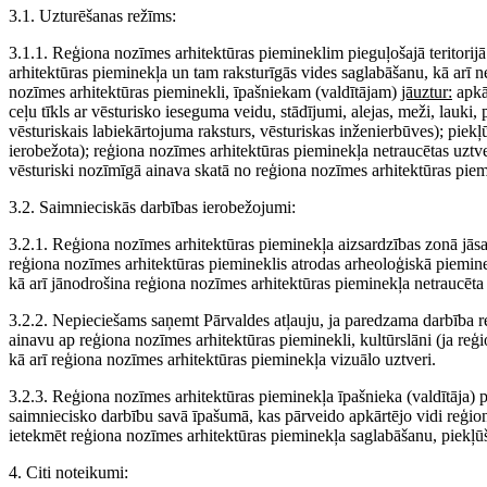
3.1. Uzturēšanas režīms:
3.1.1. Reģiona nozīmes arhitektūras piemineklim pieguļošajā teritorij
arhitektūras pieminekļa un tam raksturīgās vides saglabāšanu, kā arī 
nozīmes arhitektūras pieminekli, īpašniekam (valdītājam)
jāuztur:
apkār
ceļu tīkls ar vēsturisko ieseguma veidu, stādījumi, alejas, meži, lauki, 
vēsturiskais labiekārtojuma raksturs, vēsturiskas inženierbūves); piekļ
ierobežota); reģiona nozīmes arhitektūras pieminekļa netraucētas uztv
vēsturiski nozīmīgā ainava skatā no reģiona nozīmes arhitektūras piem
3.2. Saimnieciskās darbības ierobežojumi:
3.2.1. Reģiona nozīmes arhitektūras pieminekļa aizsardzības zonā jāsag
reģiona nozīmes arhitektūras piemineklis atrodas arheoloģiskā pieminek
kā arī jānodrošina reģiona nozīmes arhitektūras pieminekļa netraucēta 
3.2.2. Nepieciešams saņemt Pārvaldes atļauju, ja paredzama darbība r
ainavu ap reģiona nozīmes arhitektūras pieminekli, kultūrslāni (ja reģi
kā arī reģiona nozīmes arhitektūras pieminekļa vizuālo uztveri.
3.2.3. Reģiona nozīmes arhitektūras pieminekļa īpašnieka (valdītāja) 
saimniecisko darbību savā īpašumā, kas pārveido apkārtējo vidi reģio
ietekmēt reģiona nozīmes arhitektūras pieminekļa saglabāšanu, piekļūš
4. Citi noteikumi: