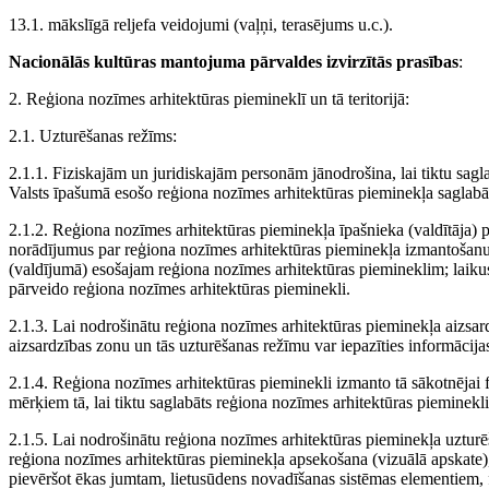
13.1. mākslīgā reljefa veidojumi (vaļņi, terasējums u.c.).
Nacionālās kultūras mantojuma pārvaldes izvirzītās prasības
:
2. Reģiona nozīmes arhitektūras piemineklī un tā teritorijā:
2.1. Uzturēšanas režīms:
2.1.1. Fiziskajām un juridiskajām personām jānodrošina, lai tiktu sagl
Valsts īpašumā esošo reģiona nozīmes arhitektūras pieminekļa saglabāš
2.1.2. Reģiona nozīmes arhitektūras pieminekļa īpašnieka (valdītāja) p
norādījumus par reģiona nozīmes arhitektūras pieminekļa izmantošanu
(valdījumā) esošajam reģiona nozīmes arhitektūras piemineklim; laiku
pārveido reģiona nozīmes arhitektūras pieminekli.
2.1.3. Lai nodrošinātu reģiona nozīmes arhitektūras pieminekļa aizsar
aizsardzības zonu un tās uzturēšanas režīmu var iepazīties informāci
2.1.4. Reģiona nozīmes arhitektūras pieminekli izmanto tā sākotnējai fu
mērķiem tā, lai tiktu saglabāts reģiona nozīmes arhitektūras piemineklis
2.1.5. Lai nodrošinātu reģiona nozīmes arhitektūras pieminekļa uzturē
reģiona nozīmes arhitektūras pieminekļa apsekošana (vizuālā apskate
pievēršot ēkas jumtam, lietusūdens novadīšanas sistēmas elementiem, 