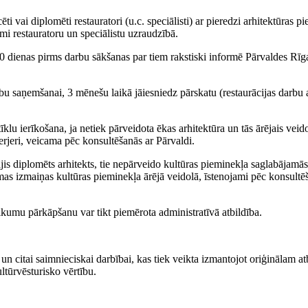
ti vai diplomēti restauratori (u.c. speciālisti) ar pieredzi arhitektūras p
mi restauratoru un speciālistu uzraudzībā.
10 dienas pirms darbu sākšanas par tiem rakstiski informē Pārvaldes Rīg
bu saņemšanai, 3 mēnešu laikā jāiesniedz pārskatu (restaurācijas darbu a
lu ierīkošana, ja netiek pārveidota ēkas arhitektūra un tās ārējais veido
terjeri, veicama pēc konsultēšanās ar Pārvaldi.
ājis diplomēts arhitekts, tie nepārveido kultūras pieminekļa saglabājamās
amas izmaiņas kultūras pieminekļa ārējā veidolā, īstenojami pēc konsultē
ikumu pārkāpšanu var tikt piemērota administratīvā atbildība.
n citai saimnieciskai darbībai, kas tiek veikta izmantojot oriģinālam at
tūrvēsturisko vērtību.