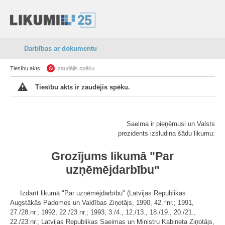
Darbības ar dokumentu
Tiesību akts:
zaudējis spēku
Tiesību akts ir zaudējis spēku.
Saeima ir pieņēmusi un Valsts
prezidents izsludina šādu likumu:
Grozījums likumā "Par
uzņēmējdarbību"
Izdarīt likumā "Par uzņēmējdarbību" (Latvijas Republikas
Augstākās Padomes un Valdības Ziņotājs, 1990, 42.†nr.; 1991,
27./28.nr.; 1992, 22./23.nr.; 1993, 3./4., 12./13., 18./19., 20./21.,
22./23.nr.; Latvijas Republikas Saeimas un Ministru Kabineta Ziņotājs,