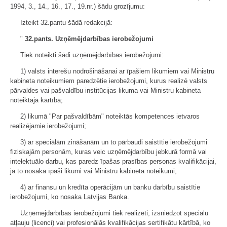
1994, 3., 14., 16., 17., 19.nr.) šādu grozījumu:
Izteikt 32.pantu šādā redakcijā:
"
32.pants. Uzņēmējdarbības ierobežojumi
Tiek noteikti šādi uzņēmējdarbības ierobežojumi:
1) valsts interešu nodrošināšanai ar īpašiem likumiem vai Ministru
kabineta noteikumiem paredzētie ierobežojumi, kurus realizē valsts
pārvaldes vai pašvaldību institūcijas likuma vai Ministru kabineta
noteiktajā kārtībā;
2) likumā "Par pašvaldībām" noteiktās kompetences ietvaros
realizējamie ierobežojumi;
3) ar speciālām zināšanām un to pārbaudi saistītie ierobežojumi
fiziskajām personām, kuras veic uzņēmējdarbību jebkurā formā vai
intelektuālo darbu, kas paredz īpašas prasības personas kvalifikācijai,
ja to nosaka īpaši likumi vai Ministru kabineta noteikumi;
4) ar finansu un kredīta operācijām un banku darbību saistītie
ierobežojumi, ko nosaka Latvijas Banka.
Uzņēmējdarbības ierobežojumi tiek realizēti, izsniedzot speciālu
atļauju (licenci) vai profesionālās kvalifikācijas sertifikātu kārtībā, ko