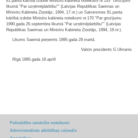
81.panta kārtībā izdotie Ministru kabineta noteikumi nr.153 "Grozījumi
likumā "Par uzņēmējdarbību"" (Latvijas Republikas Saeimas un
Ministru Kabineta Ziņotājs, 1994, 17.nr.) un Satversmes 81.panta
kārtībā izdotie Ministru kabineta noteikumi nr.170 "Par grozījumu
1990.gada 26.septembra likumā "Par uzņēmējdarbību"" (Latvijas
Republikas Saeimas un Ministru Kabineta Ziņotājs, 1994, 19.nr.).
Likums Saeimā pieņemts 1995.gada 29.martā.
Valsts prezidents G.Ulmanis
Rīgā 1995.gada 18.aprīlī
Pašvaldību saistošie noteikumi
Administratīvās atbildības ceļvedis