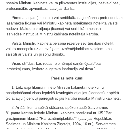
nosaka Ministru kabinets vai tā pilnvarotas institūcijas, pašvaldības,
profesionālās apvienības, Latvijas Banka.
Pirms atļaujas (licences) vai sertifikāta saņemšanas pretendentam
jāsamaksā likumā vai Ministru kabineta noteikumos noteiktā valsts
nodeva. Maksu par atļauju (licenci) vai sertifikātu nosaka
izsniedzējinstitūcija Ministru kabineta noteiktajā kārtībā.
Valsts Ministru kabineta personā rezervē sev tiesības noteikt
valsts monopolu uz atsevišķiem uzņēmējdarbības veidiem, kas
saistīti ar valsts un pilsoņu drošību.
Visus strīdus, kas rodas, piemērojot uzņēmējdarbības
ierobežojumus, izskata augstākā institūcija vai tiesa."
Pārejas noteikumi
1. Līdz šajā likumā minēto Ministru kabineta noteikumu
apstiprināšanai visas iepriekš izsniegtās atļaujas (licences) ir spēkā.
Šo atļauju (licenču) pārreģistrācijas kārtību nosaka Ministru kabinets.
2. Ar šā likuma spēkā stāšanos spēku zaudē Satversmes
81.panta kārtībā izdotie Ministru kabineta noteikumi nr.135 "Par
grozījumiem likumā "Par uzņēmējdarbību"" (Latvijas Republikas
Saeimas un Ministru Kabineta Ziņotājs, 1994, 16.nr.), Satversmes