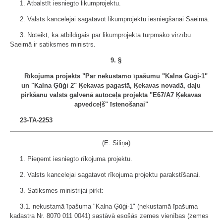
1. Atbalstīt iesniegto likumprojektu.
2. Valsts kancelejai sagatavot likumprojektu iesniegšanai Saeimā.
3. Noteikt, ka atbildīgais par likumprojekta turpmāko virzību
Saeimā ir satiksmes ministrs.
9. §
Rīkojuma projekts "Par nekustamo īpašumu "Kalna Ģūģi-1"
un "Kalna Ģūģi 2" Ķekavas pagastā, Ķekavas novadā, daļu
pirkšanu valsts galvenā autoceļa projekta "E67/A7 Ķekavas
apvedceļš" īstenošanai"
23-TA-2253
(E. Siliņa)
1. Pieņemt iesniegto rīkojuma projektu.
2. Valsts kancelejai sagatavot rīkojuma projektu parakstīšanai.
3. Satiksmes ministrijai pirkt:
3.1. nekustamā īpašuma "Kalna Ģūģi-1" (nekustamā īpašuma
kadastra Nr. 8070 011 0041) sastāvā esošās zemes vienības (zemes