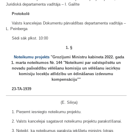
Juridiskā departamenta vadītāja ‒ I. Gailīte
Protokolē
Valsts kancelejas Dokumentu pārvaldības departamenta vadītāja ‒
L. Peinberga
Sēdi sāk plkst. 10:00
1. §
Noteikumu projekts
"Grozījumi Ministru kabineta 2022. gada
1. marta noteikumos Nr. 144 "Noteikumi par valstspilsētu un
novadu pašvaldību vēlēšanu komisiju un vēlēšanu iecirkņu
komisiju locekļu atlīdzību un ēdināšanas izdevumu
kompensāciju""
23-TA-1939
(E. Siliņa)
1. Pieņemt iesniegto noteikumu projektu.
2. Valsts kancelejai sagatavot noteikumu projektu parakstīšanai.
3. Noteikt, ka noteikumus paraksta iekšlietu ministrs (otrais