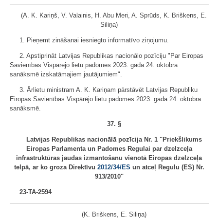
(A. K. Kariņš, V. Valainis, H. Abu Meri, A. Sprūds, K. Briškens, E.
Siliņa)
1. Pieņemt zināšanai iesniegto informatīvo ziņojumu.
2. Apstiprināt Latvijas Republikas nacionālo pozīciju "Par Eiropas
Savienības Vispārējo lietu padomes 2023. gada 24. oktobra
sanāksmē izskatāmajiem jautājumiem".
3. Ārlietu ministram A. K. Kariņam pārstāvēt Latvijas Republiku
Eiropas Savienības Vispārējo lietu padomes 2023. gada 24. oktobra
sanāksmē.
37. §
Latvijas Republikas nacionālā pozīcija Nr. 1 "Priekšlikums
Eiropas Parlamenta un Padomes Regulai par dzelzceļa
infrastruktūras jaudas izmantošanu vienotā Eiropas dzelzceļa
telpā, ar ko groza Direktīvu
2012/34/ES
un atceļ Regulu (ES) Nr.
913/2010"
23-TA-2594
(K. Briškens, E. Siliņa)