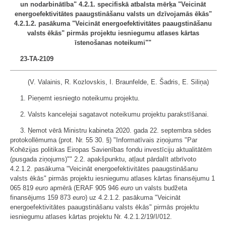
un nodarbinātība" 4.2.1. specifiskā atbalsta mērķa "Veicināt
energoefektivitātes paaugstināšanu valsts un dzīvojamās ēkās"
4.2.1.2. pasākuma "Veicināt energoefektivitātes paaugstināšanu
valsts ēkās" pirmās projektu iesniegumu atlases kārtas
īstenošanas noteikumi""
23-TA-2109
(V. Valainis, R. Kozlovskis, I. Braunfelde, E. Šadris, E. Siliņa)
1. Pieņemt iesniegto noteikumu projektu.
2. Valsts kancelejai sagatavot noteikumu projektu parakstīšanai.
3. Ņemot vērā Ministru kabineta 2020. gada 22. septembra sēdes
protokollēmuma (prot. Nr. 55 30. §) "Informatīvais ziņojums "Par
Kohēzijas politikas Eiropas Savienības fondu investīciju aktualitātēm
(pusgada ziņojums)"" 2.2. apakšpunktu, atļaut pārdalīt atbrīvoto
4.2.1.2. pasākuma "Veicināt energoefektivitātes paaugstināšanu
valsts ēkās" pirmās projektu iesniegumu atlases kārtas finansējumu 1
065 819
euro
apmērā (ERAF 905 946
euro
un valsts budžeta
finansējums 159 873
euro
) uz 4.2.1.2. pasākuma "Veicināt
energoefektivitātes paaugstināšanu valsts ēkās" pirmās projektu
iesniegumu atlases kārtas projektu Nr. 4.2.1.2/19/I/012.