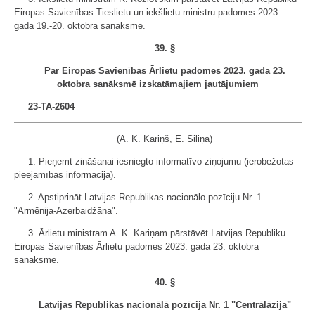
Eiropas Savienības Tieslietu un iekšlietu ministru padomes 2023.
gada 19.-20. oktobra sanāksmē.
39. §
Par Eiropas Savienības Ārlietu padomes 2023. gada 23.
oktobra sanāksmē izskatāmajiem jautājumiem
23-TA-2604
(A. K. Kariņš, E. Siliņa)
1. Pieņemt zināšanai iesniegto informatīvo ziņojumu (ierobežotas
pieejamības informācija).
2. Apstiprināt Latvijas Republikas nacionālo pozīciju Nr. 1
"Armēnija-Azerbaidžāna".
3. Ārlietu ministram A. K. Kariņam pārstāvēt Latvijas Republiku
Eiropas Savienības Ārlietu padomes 2023. gada 23. oktobra
sanāksmē.
40. §
Latvijas Republikas nacionālā pozīcija Nr. 1 "Centrālāzija"