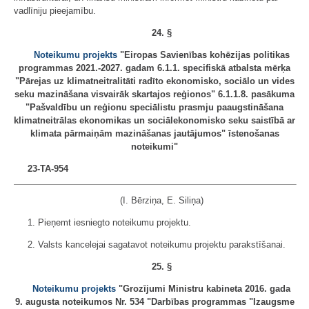
vadlīniju pieejamību.
24. §
Noteikumu projekts
"Eiropas Savienības kohēzijas politikas
programmas 2021.-2027. gadam 6.1.1. specifiskā atbalsta mērķa
"Pārejas uz klimatneitralitāti radīto ekonomisko, sociālo un vides
seku mazināšana visvairāk skartajos reģionos" 6.1.1.8. pasākuma
"Pašvaldību un reģionu speciālistu prasmju paaugstināšana
klimatneitrālas ekonomikas un sociālekonomisko seku saistībā ar
klimata pārmaiņām mazināšanas jautājumos" īstenošanas
noteikumi"
23-TA-954
(I. Bērziņa, E. Siliņa)
1. Pieņemt iesniegto noteikumu projektu.
2. Valsts kancelejai sagatavot noteikumu projektu parakstīšanai.
25. §
Noteikumu projekts
"Grozījumi Ministru kabineta 2016. gada
9. augusta noteikumos Nr. 534 "Darbības programmas "Izaugsme