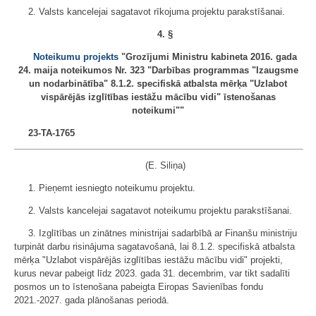
2. Valsts kancelejai sagatavot rīkojuma projektu parakstīšanai.
4. §
Noteikumu projekts
"Grozījumi Ministru kabineta 2016. gada
24. maija noteikumos Nr. 323 "Darbības programmas "Izaugsme
un nodarbinātība" 8.1.2. specifiskā atbalsta mērķa "Uzlabot
vispārējās izglītības iestāžu mācību vidi" īstenošanas
noteikumi""
23-TA-1765
(E. Siliņa)
1. Pieņemt iesniegto noteikumu projektu.
2. Valsts kancelejai sagatavot noteikumu projektu parakstīšanai.
3. Izglītības un zinātnes ministrijai sadarbībā ar Finanšu ministriju
turpināt darbu risinājuma sagatavošanā, lai 8.1.2. specifiskā atbalsta
mērķa "Uzlabot vispārējās izglītības iestāžu mācību vidi" projekti,
kurus nevar pabeigt līdz 2023. gada 31. decembrim, var tikt sadalīti
posmos un to īstenošana pabeigta Eiropas Savienības fondu
2021.-2027. gada plānošanas periodā.