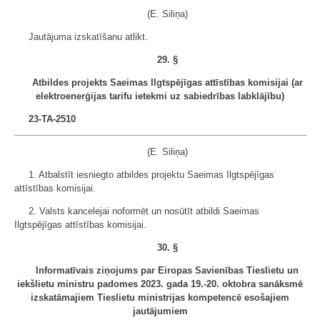
(E. Siliņa)
Jautājuma izskatīšanu atlikt.
29. §
Atbildes projekts Saeimas Ilgtspējīgas attīstības komisijai (ar
elektroenerģijas tarifu ietekmi uz sabiedrības labklājību)
23-TA-2510
(E. Siliņa)
1. Atbalstīt iesniegto atbildes projektu Saeimas Ilgtspējīgas
attīstības komisijai.
2. Valsts kancelejai noformēt un nosūtīt atbildi Saeimas
Ilgtspējīgas attīstības komisijai.
30. §
Informatīvais ziņojums par Eiropas Savienības Tieslietu un
iekšlietu ministru padomes 2023. gada 19.-20. oktobra sanāksmē
izskatāmajiem Tieslietu ministrijas kompetencē esošajiem
jautājumiem