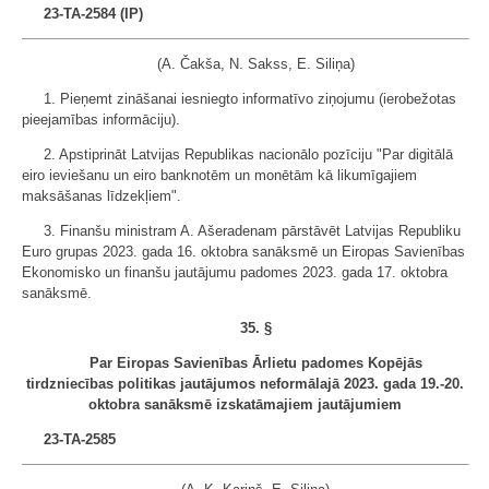
23-TA-2584 (IP)
(A. Čakša, N. Sakss, E. Siliņa)
1. Pieņemt zināšanai iesniegto informatīvo ziņojumu (ierobežotas
pieejamības informāciju).
2. Apstiprināt Latvijas Republikas nacionālo pozīciju "Par digitālā
eiro ieviešanu un eiro banknotēm un monētām kā likumīgajiem
maksāšanas līdzekļiem".
3. Finanšu ministram A. Ašeradenam pārstāvēt Latvijas Republiku
Euro grupas 2023. gada 16. oktobra sanāksmē un Eiropas Savienības
Ekonomisko un finanšu jautājumu padomes 2023. gada 17. oktobra
sanāksmē.
35. §
Par Eiropas Savienības Ārlietu padomes Kopējās
tirdzniecības politikas jautājumos neformālajā 2023. gada 19.-20.
oktobra sanāksmē izskatāmajiem jautājumiem
23-TA-2585