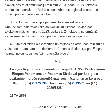
sekretāram E. Balševicam pārstāvēt Latvijas Republiku Eiropas
Savienības telekomunikāciju ministru 2023. gada 23.-24. oktobra
neformālajā sanāksmē Vides aizsardzības un reģionālās attīstības
ministrijas kompetences jautājumos.
3. Satiksmes ministrijas parlamentārajam sekretāram Ģ.
Dubkēvičam pārstāvēt Latvijas Republiku Eiropas Savienības
telekomunikāciju ministru 2023. gada 23.-24. oktobra neformālajā
sanāksmē Satiksmes ministrijas kompetences jautājumos.
4. Pilnvarot Vides aizsardzības un reģionālās attīstības ministrijas
valsts sekretāru parakstīt deklarāciju "Leonas deklarācija par Eiropas
neirotehnoloģiju: uz tiesībām orientēta pieeja".
32. §
Latvijas Republikas nacionālā pozīcija Nr. 1 "Par Priekšlikumu
Eiropas Parlamenta un Padomes Direktīvai par kopīgiem
noteikumiem preču remontēšanas veicināšanai un ar ko groza
Regulu (ES)
2017/2394
, Direktīvas (ES)
2019/771
un (ES)
2020/1828"
23-TA-2576
(V. Valainis, A. K. Kariņš, E. Siliņa)