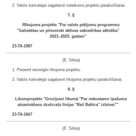
2. Valsts kancelejai sagatavot noteikumu projektu parakstīšanai.
7. §
Rīkojuma projekts "Par valsts pētījumu programmu
"Saliedētas un pilsoniski aktīvas sabiedrības attīstība"
2023.-2025. gadam"
23-TA-1987
(E. Siliņa)
1. Pieņemt iesniegto rīkojuma projektu.
2. Valsts kancelejai sagatavot rīkojuma projektu parakstīšanai.
8. §
Likumprojekts "Grozījumi likumā "Par nekustamo īpašumu
atsavināšanu dzelzceļa līnijas "Rail Baltica" izbūvei""
23-TA-1667
(E. Siliņa)