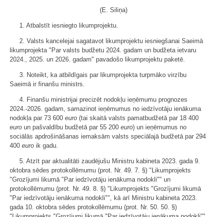
(E. Siliņa)
1. Atbalstīt iesniegto likumprojektu.
2. Valsts kancelejai sagatavot likumprojektu iesniegšanai Saeimā
likumprojekta "Par valsts budžetu 2024. gadam un budžeta ietvaru
2024., 2025. un 2026. gadam" pavadošo likumprojektu paketē.
3. Noteikt, ka atbildīgais par likumprojekta turpmāko virzību
Saeimā ir finanšu ministrs.
4. Finanšu ministrijai precizēt nodokļu ieņēmumu prognozes
2024.-2026. gadam, samazinot ieņēmumus no iedzīvotāju ienākuma
nodokļa par 73 600
euro
(tai skaitā valsts pamatbudžetā par 18 400
euro
un pašvaldību budžetā par 55 200
euro
) un ieņēmumus no
sociālās apdrošināšanas iemaksām valsts speciālajā budžetā par 294
400
euro
ik gadu.
5. Atzīt par aktualitāti zaudējušu Ministru kabineta 2023. gada 9.
oktobra sēdes protokollēmumu (prot. Nr. 49. 7. §) "Likumprojekts
"Grozījumi likumā "Par iedzīvotāju ienākuma nodokli"" un
protokollēmumu (prot. Nr. 49. 8. §) "Likumprojekts "Grozījumi likumā
"Par iedzīvotāju ienākuma nodokli"", kā arī Ministru kabineta 2023.
gada 10. oktobra sēdes protokollēmumu (prot. Nr. 50. 50. §)
"Likumprojekts "Grozījumi likumā "Par iedzīvotāju ienākuma nodokli"".