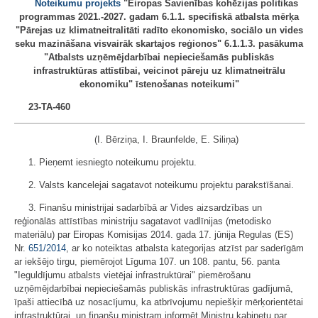
Noteikumu projekts
"Eiropas Savienības kohēzijas politikas
programmas 2021.-2027. gadam 6.1.1. specifiskā atbalsta mērķa
"Pārejas uz klimatneitralitāti radīto ekonomisko, sociālo un vides
seku mazināšana visvairāk skartajos reģionos" 6.1.1.3. pasākuma
"Atbalsts uzņēmējdarbībai nepieciešamās publiskās
infrastruktūras attīstībai, veicinot pāreju uz klimatneitrālu
ekonomiku" īstenošanas noteikumi"
23-TA-460
(I. Bērziņa, I. Braunfelde, E. Siliņa)
1. Pieņemt iesniegto noteikumu projektu.
2. Valsts kancelejai sagatavot noteikumu projektu parakstīšanai.
3. Finanšu ministrijai sadarbībā ar Vides aizsardzības un
reģionālās attīstības ministriju sagatavot vadlīnijas (metodisko
materiālu) par Eiropas Komisijas 2014. gada 17. jūnija Regulas (ES)
Nr.
651/2014
, ar ko noteiktas atbalsta kategorijas atzīst par saderīgām
ar iekšējo tirgu, piemērojot Līguma 107. un 108. pantu, 56. panta
"Ieguldījumu atbalsts vietējai infrastruktūrai" piemērošanu
uzņēmējdarbībai nepieciešamās publiskās infrastruktūras gadījumā,
īpaši attiecībā uz nosacījumu, ka atbrīvojumu nepiešķir mērķorientētai
infrastruktūrai, un finanšu ministram informēt Ministru kabinetu par