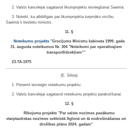
2. Valsts kancelejai sagatavot likumprojektu iesniegšanai Saeimā.
3. Noteikt, ka atbildīgais par likumprojekta turpmāko virzību
Saeimā ir tieslietu ministrs.
11. §
Noteikumu projekts
"Grozījums Ministru kabineta 1999. gada
31. augusta noteikumos Nr. 304 "Noteikumi par operatīvajiem
transportlīdzekļiem""
23-TA-1975
(E. Siliņa)
1. Pieņemt iesniegto noteikumu projektu.
2. Valsts kancelejai sagatavot noteikumu projektu parakstīšanai.
12. §
Rīkojuma projekts "Par valsts nozīmes pasākumu
starptautiskas nozīmes svētvietā Aglonā un tā nodrošināšanas un
drošības plānu 2024. gadam"