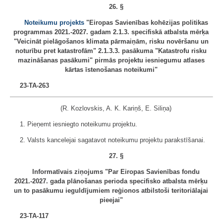
26. §
Noteikumu projekts
"Eiropas Savienības kohēzijas politikas
programmas 2021.-2027. gadam 2.1.3. specifiskā atbalsta mērķa
"Veicināt pielāgošanos klimata pārmaiņām, risku novēršanu un
noturību pret katastrofām" 2.1.3.3. pasākuma "Katastrofu risku
mazināšanas pasākumi" pirmās projektu iesniegumu atlases
kārtas īstenošanas noteikumi"
23-TA-263
(R. Kozlovskis, A. K. Kariņš, E. Siliņa)
1. Pieņemt iesniegto noteikumu projektu.
2. Valsts kancelejai sagatavot noteikumu projektu parakstīšanai.
27. §
Informatīvais ziņojums "Par Eiropas Savienības fondu
2021.-2027. gada plānošanas perioda specifisko atbalsta mērķu
un to pasākumu ieguldījumiem reģionos atbilstoši teritoriālajai
pieejai"
23-TA-117