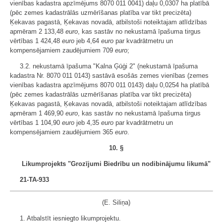
vienības kadastra apzīmējums 8070 011 0041) daļu 0,0307 ha platībā
(pēc zemes kadastrālās uzmērīšanas platība var tikt precizēta)
Ķekavas pagastā, Ķekavas novadā, atbilstoši noteiktajam atlīdzības
apmēram 2 133,48
euro
, kas sastāv no nekustamā īpašuma tirgus
vērtības 1 424,48
euro
jeb 4,64
euro
par kvadrātmetru un
kompensējamiem zaudējumiem 709
euro
;
3.2. nekustamā īpašuma "Kalna Ģūģi 2" (nekustamā īpašuma
kadastra Nr. 8070 011 0143) sastāvā esošās zemes vienības (zemes
vienības kadastra apzīmējums 8070 011 0143) daļu 0,0254 ha platībā
(pēc zemes kadastrālās uzmērīšanas platība var tikt precizēta)
Ķekavas pagastā, Ķekavas novadā, atbilstoši noteiktajam atlīdzības
apmēram 1 469,90
euro
, kas sastāv no nekustamā īpašuma tirgus
vērtības 1 104,90
euro
jeb 4,35
euro
par kvadrātmetru un
kompensējamiem zaudējumiem 365
euro
.
10. §
Likumprojekts "Grozījumi Biedrību un nodibinājumu likumā"
21-TA-933
(E. Siliņa)
1. Atbalstīt iesniegto likumprojektu.