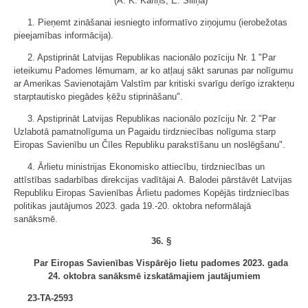
(A. K. Kariņš, E. Siliņa)
1. Pieņemt zināšanai iesniegto informatīvo ziņojumu (ierobežotas
pieejamības informācija).
2. Apstiprināt Latvijas Republikas nacionālo pozīciju Nr. 1 "Par
ieteikumu Padomes lēmumam, ar ko atļauj sākt sarunas par nolīgumu
ar Amerikas Savienotajām Valstīm par kritiski svarīgu derīgo izrakteņu
starptautisko piegādes ķēžu stiprināšanu".
3. Apstiprināt Latvijas Republikas nacionālo pozīciju Nr. 2 "Par
Uzlabotā pamatnolīguma un Pagaidu tirdzniecības nolīguma starp
Eiropas Savienību un Čīles Republiku parakstīšanu un noslēgšanu".
4. Ārlietu ministrijas Ekonomisko attiecību, tirdzniecības un
attīstības sadarbības direkcijas vadītājai A. Balodei pārstāvēt Latvijas
Republiku Eiropas Savienības Ārlietu padomes Kopējās tirdzniecības
politikas jautājumos 2023. gada 19.-20. oktobra neformālajā
sanāksmē.
36. §
Par Eiropas Savienības Vispārējo lietu padomes 2023. gada
24. oktobra sanāksmē izskatāmajiem jautājumiem
23-TA-2593