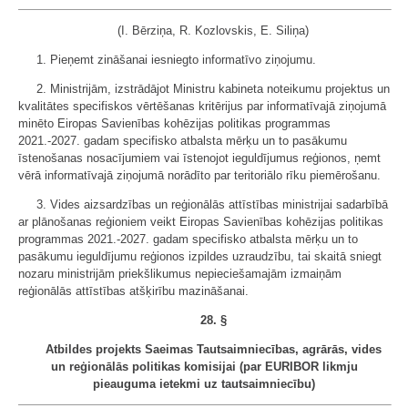
(I. Bērziņa, R. Kozlovskis, E. Siliņa)
1. Pieņemt zināšanai iesniegto informatīvo ziņojumu.
2. Ministrijām, izstrādājot Ministru kabineta noteikumu projektus un
kvalitātes specifiskos vērtēšanas kritērijus par informatīvajā ziņojumā
minēto Eiropas Savienības kohēzijas politikas programmas
2021.-2027. gadam specifisko atbalsta mērķu un to pasākumu
īstenošanas nosacījumiem vai īstenojot ieguldījumus reģionos, ņemt
vērā informatīvajā ziņojumā norādīto par teritoriālo rīku piemērošanu.
3. Vides aizsardzības un reģionālās attīstības ministrijai sadarbībā
ar plānošanas reģioniem veikt Eiropas Savienības kohēzijas politikas
programmas 2021.-2027. gadam specifisko atbalsta mērķu un to
pasākumu ieguldījumu reģionos izpildes uzraudzību, tai skaitā sniegt
nozaru ministrijām priekšlikumus nepieciešamajām izmaiņām
reģionālās attīstības atšķirību mazināšanai.
28. §
Atbildes projekts Saeimas Tautsaimniecības, agrārās, vides
un reģionālās politikas komisijai (par EURIBOR likmju
pieauguma ietekmi uz tautsaimniecību)