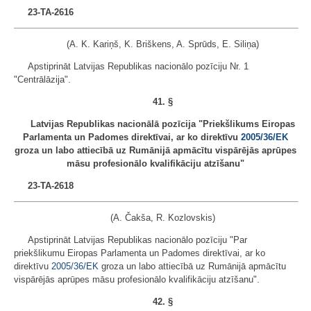
23-TA-2616
(A. K. Kariņš, K. Briškens, A. Sprūds, E. Siliņa)
Apstiprināt Latvijas Republikas nacionālo pozīciju Nr. 1
"Centrālāzija".
41. §
Latvijas Republikas nacionālā pozīcija "Priekšlikums Eiropas
Parlamenta un Padomes direktīvai, ar ko direktīvu
2005/36/EK
groza un labo attiecībā uz Rumānijā apmācītu vispārējās aprūpes
māsu profesionālo kvalifikāciju atzīšanu"
23-TA-2618
(A. Čakša, R. Kozlovskis)
Apstiprināt Latvijas Republikas nacionālo pozīciju "Par
priekšlikumu Eiropas Parlamenta un Padomes direktīvai, ar ko
direktīvu
2005/36/EK
groza un labo attiecībā uz Rumānijā apmācītu
vispārējās aprūpes māsu profesionālo kvalifikāciju atzīšanu".
42. §