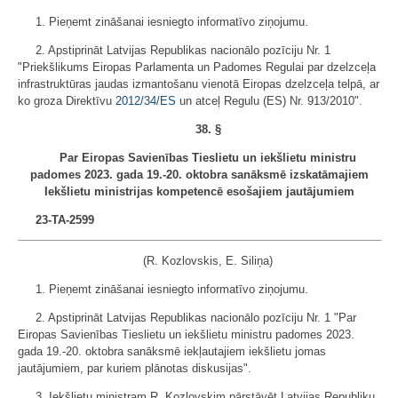
1. Pieņemt zināšanai iesniegto informatīvo ziņojumu.
2. Apstiprināt Latvijas Republikas nacionālo pozīciju Nr. 1
"Priekšlikums Eiropas Parlamenta un Padomes Regulai par dzelzceļa
infrastruktūras jaudas izmantošanu vienotā Eiropas dzelzceļa telpā, ar
ko groza Direktīvu
2012/34/ES
un atceļ Regulu (ES) Nr. 913/2010".
38. §
Par Eiropas Savienības Tieslietu un iekšlietu ministru
padomes 2023. gada 19.-20. oktobra sanāksmē izskatāmajiem
Iekšlietu ministrijas kompetencē esošajiem jautājumiem
23-TA-2599
(R. Kozlovskis, E. Siliņa)
1. Pieņemt zināšanai iesniegto informatīvo ziņojumu.
2. Apstiprināt Latvijas Republikas nacionālo pozīciju Nr. 1 "Par
Eiropas Savienības Tieslietu un iekšlietu ministru padomes 2023.
gada 19.-20. oktobra sanāksmē iekļautajiem iekšlietu jomas
jautājumiem, par kuriem plānotas diskusijas".
3. Iekšlietu ministram R. Kozlovskim pārstāvēt Latvijas Republiku