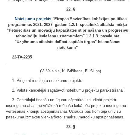
22. §
Noteikumu projekts
"Eiropas Savienības kohēzijas politikas
programmas 2021.-2027. gadam 1.2.1. specifiskā atbalsta mērķa
"Pētniecības un inovāciju kapacitātes stiprināšana un progresīvu
tehnoloģiju ieviešana uzņēmumiem" 1.2.1.3. pasākuma
"Uzņēmuma atbalsts dalībai kapitāla tirgos" īstenošanas
noteikumi"
22-TA-2235
(V. Valainis, K. Briškens, E. Siliņa)
1. Pieņemt iesniegto noteikumu projektu.
2. Valsts kancelejai sagatavot noteikumu projektu parakstīšanai.
3. Centrālajai finanšu un līgumu aģentūrai izsludināt projektu
iesniegumu atlasi ne vēlāk kā mēneša laikā pēc projektu iesniegumu
vērtēšanas kritēriju apstiprināšanas Uzraudzības komitejā un visu
pasākuma izmaksu vienkāršoto izmaksu metodiku apstiprināšanas.
23. §