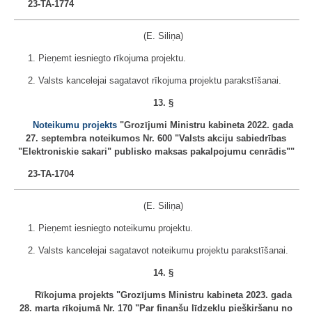
23-TA-1774
(E. Siliņa)
1. Pieņemt iesniegto rīkojuma projektu.
2. Valsts kancelejai sagatavot rīkojuma projektu parakstīšanai.
13. §
Noteikumu projekts
"Grozījumi Ministru kabineta 2022. gada
27. septembra noteikumos Nr. 600 "Valsts akciju sabiedrības
"Elektroniskie sakari" publisko maksas pakalpojumu cenrādis""
23-TA-1704
(E. Siliņa)
1. Pieņemt iesniegto noteikumu projektu.
2. Valsts kancelejai sagatavot noteikumu projektu parakstīšanai.
14. §
Rīkojuma projekts "Grozījums Ministru kabineta 2023. gada
28. marta rīkojumā Nr. 170 "Par finanšu līdzekļu piešķiršanu no