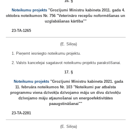
16. §
Noteikumu projekts
"Grozījumi Ministru kabineta 2011. gada 4.
oktobra noteikumos Nr. 756 "Veterināro recepšu noformēšanas un
uzglabāšanas kārtība""
23-TA-1265
(E. Siliņa)
1. Pieņemt iesniegto noteikumu projektu.
2. Valsts kancelejai sagatavot noteikumu projektu parakstīšanai.
17. §
Noteikumu projekts
"Grozījumi Ministru kabineta 2021. gada
11. februāra noteikumos Nr. 103 "Noteikumi par atbalsta
programmu viena dzīvokļa dzīvojamo māju un divu dzīvokļu
dzīvojamo māju atjaunošanai un energoefektivitātes
paaugstināšanai""
23-TA-2281
(E. Siliņa)