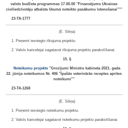
valsts budžeta programmas 17.00.00 "Finansējums Ukrainas
civiliedzīvotāju atbalsta likumā noteikto pasākumu īstenošanai"""
23-TA-1777
(E. Siliņa)
1. Pieņemt iesniegto rīkojuma projektu.
2. Valsts kancelejai sagatavot rīkojuma projektu parakstīšanai.
15. §
Noteikumu projekts
"Grozījumi Ministru kabineta 2021. gada
22. jūnija noteikumos Nr. 406 "Īpašās veterinārās receptes aprites
noteikumi""
23-TA-1268
(E. Siliņa)
1. Pieņemt iesniegto noteikumu projektu.
2. Valsts kancelejai sagatavot noteikumu projektu parakstīšanai.