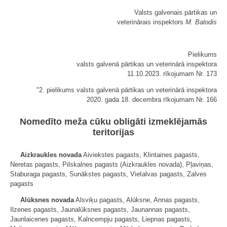
Valsts galvenais pārtikas un
veterinārais inspektors
M. Balodis
Pielikums
valsts galvenā pārtikas un veterinārā inspektora
11.10.2023. rīkojumam Nr. 173
"2. pielikums valsts galvenā pārtikas un veterinārā inspektora
2020. gada 18. decembra rīkojumam Nr. 166
Nomedīto meža cūku obligāti izmeklējamās
teritorijas
Aizkraukles novada
Aiviekstes pagasts, Klintaines pagasts,
Neretas pagasts, Pilskalnes pagasts (Aizkraukles novada), Pļaviņas,
Staburaga pagasts, Sunākstes pagasts, Vietalvas pagasts, Zalves
pagasts
Alūksnes novada
Alsviķu pagasts, Alūksne, Annas pagasts,
Ilzenes pagasts, Jaunalūksnes pagasts, Jaunannas pagasts,
Jaunlaicenes pagasts, Kalncempju pagasts, Liepnas pagasts,