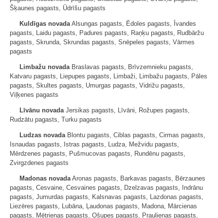
Šķaunes pagasts, Ūdrīšu pagasts
Kuldīgas novada
Alsungas pagasts, Ēdoles pagasts, Īvandes
pagasts, Laidu pagasts, Padures pagasts, Raņķu pagasts, Rudbāržu
pagasts, Skrunda, Skrundas pagasts, Snēpeles pagasts, Vārmes
pagasts
Limbažu novada
Braslavas pagasts, Brīvzemnieku pagasts,
Katvaru pagasts, Liepupes pagasts, Limbaži, Limbažu pagasts, Pāles
pagasts, Skultes pagasts, Umurgas pagasts, Vidrižu pagasts,
Viļķenes pagasts
Līvānu novada
Jersikas pagasts, Līvāni, Rožupes pagasts,
Rudzātu pagasts, Turku pagasts
Ludzas novada
Blontu pagasts, Ciblas pagasts, Cirmas pagasts,
Isnaudas pagasts, Istras pagasts, Ludza, Mežvidu pagasts,
Mērdzenes pagasts, Pušmucovas pagasts, Rundēnu pagasts,
Zvirgzdenes pagasts
Madonas novada
Aronas pagasts, Barkavas pagasts, Bērzaunes
pagasts, Cesvaine, Cesvaines pagasts, Dzelzavas pagasts, Indrānu
pagasts, Jumurdas pagasts, Kalsnavas pagasts, Lazdonas pagasts,
Liezēres pagasts, Lubāna, Ļaudonas pagasts, Madona, Mārcienas
pagasts, Mētrienas pagasts, Ošupes pagasts, Praulienas pagasts,