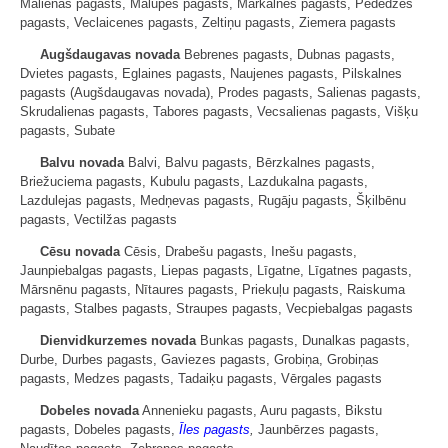
Malienas pagasts, Mālupes pagasts, Mārkalnes pagasts, Pededzes
pagasts, Veclaicenes pagasts, Zeltiņu pagasts, Ziemera pagasts
Augšdaugavas novada
Bebrenes pagasts, Dubnas pagasts,
Dvietes pagasts, Eglaines pagasts, Naujenes pagasts, Pilskalnes
pagasts (Augšdaugavas novada), Prodes pagasts, Salienas pagasts,
Skrudalienas pagasts, Tabores pagasts, Vecsalienas pagasts, Višķu
pagasts, Subate
Balvu novada
Balvi, Balvu pagasts, Bērzkalnes pagasts,
Briežuciema pagasts, Kubulu pagasts, Lazdukalna pagasts,
Lazdulejas pagasts, Medņevas pagasts, Rugāju pagasts, Šķilbēnu
pagasts, Vectilžas pagasts
Cēsu novada
Cēsis, Drabešu pagasts, Inešu pagasts,
Jaunpiebalgas pagasts, Liepas pagasts, Līgatne, Līgatnes pagasts,
Mārsnēnu pagasts, Nītaures pagasts, Priekuļu pagasts, Raiskuma
pagasts, Stalbes pagasts, Straupes pagasts, Vecpiebalgas pagasts
Dienvidkurzemes novada
Bunkas pagasts, Dunalkas pagasts,
Durbe, Durbes pagasts, Gaviezes pagasts, Grobiņa, Grobiņas
pagasts, Medzes pagasts, Tadaiķu pagasts, Vērgales pagasts
Dobeles novada
Annenieku pagasts, Auru pagasts, Bikstu
pagasts, Dobeles pagasts,
Īles pagasts
,
Jaunbērzes pagasts,