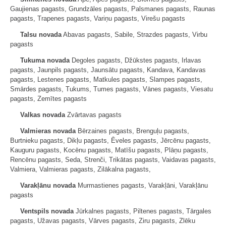
Gaujienas pagasts, Grundzāles pagasts, Palsmanes pagasts, Raunas
pagasts, Trapenes pagasts, Variņu pagasts, Virešu pagasts
Talsu novada
Abavas pagasts, Sabile, Strazdes pagasts, Virbu
pagasts
Tukuma novada
Degoles pagasts, Džūkstes pagasts, Irlavas
pagasts, Jaunpils pagasts, Jaunsātu pagasts, Kandava, Kandavas
pagasts, Lestenes pagasts, Matkules pagasts, Slampes pagasts,
Smārdes pagasts, Tukums, Tumes pagasts, Vānes pagasts, Viesatu
pagasts, Zemītes pagasts
Valkas novada
Zvārtavas pagasts
Valmieras novada
Bērzaines pagasts, Brenguļu pagasts,
Burtnieku pagasts, Dikļu pagasts, Ēveles pagasts, Jērcēnu pagasts,
Kauguru pagasts, Kocēnu pagasts, Matīšu pagasts, Plāņu pagasts,
Rencēnu pagasts, Seda, Strenči, Trikātas pagasts, Vaidavas pagasts,
Valmiera, Valmieras pagasts, Zilākalna pagasts,
Varakļānu novada
Murmastienes pagasts, Varakļāni, Varakļānu
pagasts
Ventspils novada
Jūrkalnes pagasts, Piltenes pagasts, Tārgales
pagasts, Užavas pagasts, Vārves pagasts, Ziru pagasts, Zlēku