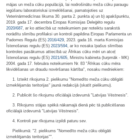
mājas un meža cūku populācijā, lai nodrošinātu meža cūku paraugu
iegūšanu laboratoriskai izmeklēšanai, pamatojoties uz
Veterinārmedicīnas likuma 30. panta 2. punkta a) un b) apakšpunktu,
2019. gada 17. decembra Eiropas Komisijas Deleģēto regulu
2020/687
, ar ko attiecībā uz noteikumiem par noteiktu sarakstā
norādītu slimību profilaksi un kontroli papildina Eiropas Parlamenta un
Padomes Regulu (ES)
2016/429
, 2023. gada 16. marta Komisijas
Īstenošanas regulu (ES)
2023/594
, ar ko nosaka īpašus slimības
kontroles pasākumus attiecībā uz Āfrikas cūku mēri un atceļ
Īstenošanas regulu (ES)
2021/605
, Ministru kabineta (turpmāk - MK)
2004. gada 17. februāra noteikumiem Nr. 83 "Āfrikas cūku mēra
likvidēšanas un draudu novēršanas kārtība", nosaku medniekiem:
1. Izteikt rīkojuma 2. pielikumu "Nomedīto meža cūku obligāti
izmeklējamās teritorijas" jaunā redakcijā (skatīt pielikumu).
2. Publicēt šo rīkojumu oficiālajā izdevumā "Latvijas Vēstnesis".
3. Rīkojums stājas spēkā nākamajā dienā pēc tā publicēšanas
oficiālajā izdevumā "Latvijas Vēstnesis".
4. Kontroli par rīkojuma izpildi paturu sev.
Pielikumā: "2. pielikums "Nomedīto meža cūku obligāti
izmeklējamās teritorijas"".