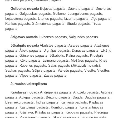
Naudītes pagasts, Zebrenes pagasts
Gulbenes novada
Beļavas pagasts, Daukstu pagasts, Druvienas
pagasts, Galgauskas pagasts, Gulbene, Jaungulbenes pagasts,
Lejasciema pagasts, Litenes pagasts, Lizuma pagasts, Līgo pagasts,
Rankas pagasts, Stāmerienas pagasts, Stradu pagasts, Tirzas
pagasts
Jelgavas novada
Līvbērzes pagasts, Valgundes pagasts
Jēkabpils novada
Aknīstes pagasts, Asares pagasts, Atašienes
pagasts, Ābeļu pagasts, Dignājas pagasts, Dunavas pagasts, Elkšņu
pagasts, Gārsenes pagasts, Jēkabpils, Kalna pagasts, Krustpils
pagasts, Kūku pagasts, Leimaņu pagasts, Mežāres pagasts, Rites
pagasts, Rubenes pagasts, Salas pagasts (Jēkabpils novads),
Saukas pagasts, Sēlpils pagasts, Variešu pagasts, Viesīte, Viesītes
pagasts, Vīpes pagasts, Zasas pagasts
Jūrmalas valstspilsēta
Krāslavas novada
Andrupenes pagasts, Andzeļu pagasts, Asūnes
pagasts, Aulejas pagasts, Bērziņu pagasts, Dagda, Dagdas pagasts,
Ezernieku pagasts, Indras pagasts, Kalniešu pagasts, Kaplavas
pagasts, Kastuļinas pagasts, Kombuļu pagasts, Konstantinovas
pagasts, Krāslava, Krāslavas pagasts, Ķepovas pagasts, Piedrujas
pagasts, Robežnieku pagasts, Skaistas pagasts, Svariņu pagasts,