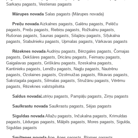
Sarkaņu pagasts, Vestienas pagasts
Mārupes novada
Salas pagasts (Mārupes novada)
Preiļu novada
Aizkalnes pagasts, Galēnu pagasts, Pelēču
pagasts, Preiļu pagasts, Riebiņu pagasts, Rožkalnu pagasts,
Rušonas pagasts, Saunas pagasts, Silajāņu pagasts, Sīļukalna
pagasts, Stabulnieku pagasts, Upmalas pagasts, Vārkavas pagasts
Rēzeknes novada
Audriņu pagasts, Bērzgales pagasts, Čornajas
pagasts, Dekšāres pagasts, Dricānu pagasts, Feimaņu pagasts,
Gaigalavas pagasts, Griškānu pagasts, Ilzeskalna pagasts,
Kantinieku pagasts, Lendžu pagasts, Nagļu pagasts, Nautrēnu
pagasts, Ozolaines pagasts, Ozolmuižas pagasts, Rikavas pagasts,
Sakstagala pagasts, Silmalas pagasts, Stružānu pagasts, Vērēmu
pagasts, Rēzeknes valstspilsēta
Saldus novada
Lutriņu pagasts, Pampāļu pagasts, Zirņu pagasts
Saulkrastu novada
Saulkrastu pagasts, Sējas pagasts
Siguldas novada
Allažu pagasts, Inčukalna pagasts, Krimuldas
pagasts, Lēdurgas pagasts, Mālpils pagasts, Mores pagasts, Sigulda,
Siguldas pagasts
Smiltenes novada
Ape, Apes pagasts, Blomes pagasts,