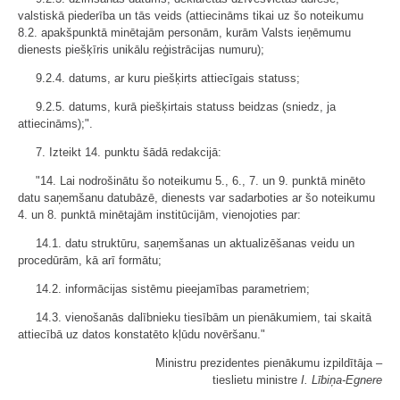
valstiskā piederība un tās veids (attiecināms tikai uz šo noteikumu
8.2. apakšpunktā minētajām personām, kurām Valsts ieņēmumu
dienests piešķīris unikālu reģistrācijas numuru);
9.2.4. datums, ar kuru piešķirts attiecīgais statuss;
9.2.5. datums, kurā piešķirtais statuss beidzas (sniedz, ja
attiecināms);".
7. Izteikt 14. punktu šādā redakcijā:
"14. Lai nodrošinātu šo noteikumu 5., 6., 7. un 9. punktā minēto
datu saņemšanu datubāzē, dienests var sadarboties ar šo noteikumu
4. un 8. punktā minētajām institūcijām, vienojoties par:
14.1. datu struktūru, saņemšanas un aktualizēšanas veidu un
procedūrām, kā arī formātu;
14.2. informācijas sistēmu pieejamības parametriem;
14.3. vienošanās dalībnieku tiesībām un pienākumiem, tai skaitā
attiecībā uz datos konstatēto kļūdu novēršanu."
Ministru prezidentes pienākumu izpildītāja ‒
tieslietu ministre
I. Lībiņa-Egnere