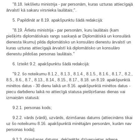
"8.18. Iekšlietu ministrija - par personām, kuras uzturas attiecīgajā
ārvalstī kā sakaru virsnieka laulātais;".
5. Papildināt ar 8.19. apakšpunktu šādā redakcijā:
"8.19. Ārlietu ministrija - par personām, kuru laulātais (kam
piešķirts diplomātiskais rangs saskaņā ar Diplomātiskā un konsulārā
dienesta likumu) pilda diplomātisko un konsulāro dienestu ārvalstī un
kuras uzturas attiecīgajā ārvalstī kā diplomātisko un konsulāro
dienestu pildošas personas laulātais."
6. Izteikt 9.2. apakšpunktu šādā redakcijā:
"9.2. šo noteikumu 8.1.2., 8.1.3., 8.1.4., 8.1.5., 8.1.6., 8.1.7., 8.2.,
8.5., 8.6., 8.7., 8.13., 8.14., 8.15., 8.17., 8.18. un 8.19. apakšpunktā
minētos datus - 30 dienu laikā un 8.16. apakšpunktā minētos datus -
piecu darbdienu laikā no attiecīgā statusa piešķiršanas dienas vai
izmaiņām statusā:
9.2.1. personas kods;
9.2.2. vārds (vārdi), uzvārds, dzimšanas datums (attiecināms tikai
uz šo noteikumu 8.16. apakšpunktā minētajām personām, kurām nav
personas koda);
9.2.3. dzimšanas datums, deklarētās dzīvesvietas adrese,