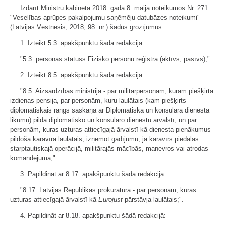
Izdarīt Ministru kabineta 2018. gada 8. maija noteikumos Nr. 271
"Veselības aprūpes pakalpojumu saņēmēju datubāzes noteikumi"
(Latvijas Vēstnesis, 2018, 98. nr.) šādus grozījumus:
1. Izteikt 5.3. apakšpunktu šādā redakcijā:
"5.3. personas statuss Fizisko personu reģistrā (aktīvs, pasīvs);".
2. Izteikt 8.5. apakšpunktu šādā redakcijā:
"8.5. Aizsardzības ministrija - par militārpersonām, kurām piešķirta
izdienas pensija, par personām, kuru laulātais (kam piešķirts
diplomātiskais rangs saskaņā ar Diplomātiskā un konsulārā dienesta
likumu) pilda diplomātisko un konsulāro dienestu ārvalstī, un par
personām, kuras uzturas attiecīgajā ārvalstī kā dienesta pienākumus
pildoša karavīra laulātais, izņemot gadījumu, ja karavīrs piedalās
starptautiskajā operācijā, militārajās mācībās, manevros vai atrodas
komandējumā;".
3. Papildināt ar 8.17. apakšpunktu šādā redakcijā:
"8.17. Latvijas Republikas prokuratūra - par personām, kuras
uzturas attiecīgajā ārvalstī kā
Eurojust
pārstāvja laulātais;".
4. Papildināt ar 8.18. apakšpunktu šādā redakcijā: