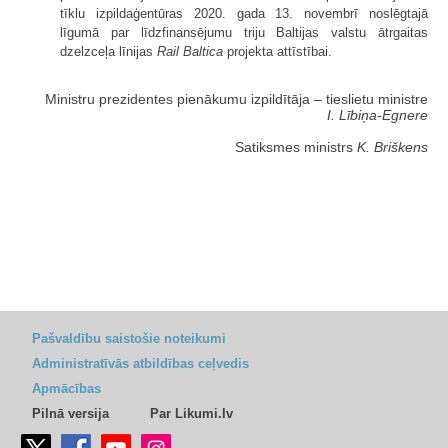
tīklu izpildaģentūras 2020. gada 13. novembrī noslēgtajā
līgumā par līdzfinansējumu triju Baltijas valstu ātrgaitas
dzelzceļa līnijas
Rail Baltica
projekta attīstībai.
Ministru prezidentes pienākumu izpildītāja ‒ tieslietu ministre
I. Lībiņa-Egnere
Satiksmes ministrs
K. Briškens
Pašvaldību saistošie noteikumi
Administratīvās atbildības ceļvedis
Apmācības
Pilnā versija
Par Likumi.lv