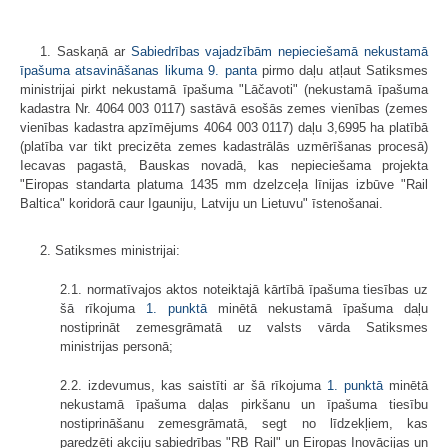
1. Saskaņā ar
Sabiedrības vajadzībām nepieciešamā nekustamā
īpašuma atsavināšanas likuma
9. panta
pirmo daļu atļaut Satiksmes
ministrijai pirkt nekustamā īpašuma "Lāčavoti" (nekustamā īpašuma
kadastra Nr. 4064 003 0117) sastāvā esošās zemes vienības (zemes
vienības kadastra apzīmējums 4064 003 0117) daļu 3,6995 ha platībā
(platība var tikt precizēta zemes kadastrālās uzmērīšanas procesā)
Iecavas pagastā, Bauskas novadā, kas nepieciešama projekta
"Eiropas standarta platuma 1435 mm dzelzceļa līnijas izbūve "Rail
Baltica" koridorā caur Igauniju, Latviju un Lietuvu" īstenošanai.
2. Satiksmes ministrijai:
2.1. normatīvajos aktos noteiktajā kārtībā īpašuma tiesības uz
šā rīkojuma
1. punktā
minētā nekustamā īpašuma daļu
nostiprināt zemesgrāmatā uz valsts vārda Satiksmes
ministrijas personā;
2.2. izdevumus, kas saistīti ar šā rīkojuma
1. punktā
minētā
nekustamā īpašuma daļas pirkšanu un īpašuma tiesību
nostiprināšanu zemesgrāmatā, segt no līdzekļiem, kas
paredzēti akciju sabiedrības "RB Rail" un Eiropas Inovācijas un