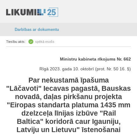
Darbības ar dokumentu
Tiesību akts:
spēkā esošs
Ministru kabineta rīkojums Nr. 662
Rīgā 2023. gada 10. oktobrī (prot. Nr. 50 16. §)
Par nekustamā īpašuma
"Lāčavoti" Iecavas pagastā, Bauskas
novadā, daļas pirkšanu projekta
"Eiropas standarta platuma 1435 mm
dzelzceļa līnijas izbūve "Rail
Baltica" koridorā caur Igauniju,
Latviju un Lietuvu" īstenošanai