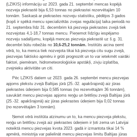
(LZIKIS) informāciju uz 2023. gada 21. septembri mencas kopējā
nozveja piekrastē bija 6,53 tonnas no piekrastei rezervētajām 10
tonnām. Saskaņā ar piekrastes nozveju statistiku, pēdējos 3 gados
(kopš ir spēkā mencu specializētās zvejas regulācija) laika periodā no
21. septembra līdz 31. decembrim kā piezveja piekrastes zvejā tiek
nozvejotas 4,1-18,7 tonnas mencu. Pieņemot līdzīgu iespējamo
nozveju sadalījumu, kopējā mencas piezveja piekrastē uz š.g. 31.
decembri būtu robežās no
10,6-25,2 tonnām.
Institūts aicina ņemt
vērā, to, ka menca tiek nozvejota tikai kā piezveja citu sugu zvejā,
piezvejas faktisko apmēru ir grūti prognozēt un to var ietekmēt vairāki
faktori, piemēram, hidrometeoroloģiskie apstākļi, zivju izplatība,
zvejnieku aktivitāte un citi.
Pēc LZIKIS datiem uz 2023. gada 26. septembri mencu piezvejas
apjoms plekstu zvejā Baltijas jūrā (25.-32. apakšrajonā) aiz jūras
piekrastes ūdeņiem bija 0,585 tonnas (no rezervētajām 36 tonnām),
savukārt mencu piezvejas apjoms reņģu un brētliņu zvejā Baltijas jūrā
(25.-32. apakšrajonā) aiz jūras piekrastes ūdeņiem bija 0,02 tonnas
(no rezervētajām 3 tonnām).
Ņemot vērā institūta atzinumu un to, ka mencu piezveja plekstu,
reņģu un brētliņu zvejā aiz piekrastes ūdeņiem ir ļoti zema un Latvijai
noteiktā mencu piezvejas kvota 2023. gadā ir izmantota tikai 14 %
apmērā, ministrija var palielināt mencu piezvejas limitu Baltijas jūras