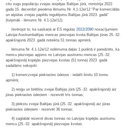
citu sugu populāciju zvejas iespējas Baltijas jūrā, ministrija 2022.
gada 15. decembrī pieņēma lēmumu Nr. 4.1-12e/12 "Par komerciālās
un atpūtas zvejas papildu regulējumu Baltijas jūrā 2023. gadā"
(turpmāk - lēmums Nr. 4.1-12e/12).
Ievērojot to, ka saskaņā ar ES regulas
2022/2090
nosacījumiem
Latvijai Austrumbaltijas mencas piezvejas kvota Baltijas jūras 25.-32.
apakšrajonā 2023. gadā noteikta 51 tonnas apmērā,
lēmuma Nr. 4.1-12e/12 nolēmuma daļas 1.punktā ir paredzēts, ka
mencu piezvejas apjoms no Latvijas austrumu mencas (25.-32.
apakšrajonā) kopējās piezvejas kvotas (51 tonna) 2023. gadā
sadalāms sekojoši:
1) komerczvejai piekrastes ūdeņos - iedalīt limitu 10 tonnu
apmērā;
2) reņģu un brētliņu zvejai Baltijas jūrā (25.-32. apakšrajonā) aiz
jūras piekrastes ūdeņiem - rezervēt trīs tonnas;
3) plekstu zvejai Baltijas jūrā (25.-32. apakšrajonā) aiz jūras
piekrastes ūdeņiem - rezervēt 36 tonnas;
4) saglabāt rezervē divas tonnas no Latvijas kopējās austrumu
mencu (25.-32. apakšrajonā) piezvejas kvotas.