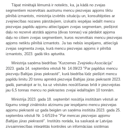
Tāpat minētajā lēmumā ir noteikts, ka, ja kādā no zvejas
segmentiem rezervētais austrumu mencu piezvejas apjoms tiktu
pilnībā izmantots, ministrija izvērtēs situāciju un, konsultējoties ar
zvejniecības nozares pārstāvjiem, izskatīs iespējas iedalīt mencu
piezvejas papildu apjomu attiecīgajam zvejas segmentam, piešķirot
daļu no rezervē atstātā apjoma (divas tonnas) vai pārdalot apjoma
daļu no citiem zvejas segmentiem, kuros rezervētais mencu piezvejas
apjoms netiktu pilnībā izmantots. Ja tas nebūs iespējams, attiecīgā
zvejas segmenta zveja, kurā mencu piezvejas apjoms ir pilnībā
izmantots, 2023. gadā tiks apturēta.
Ministrija saņēma biedrības "Kurzemes Zvejnieku Asociācija"
2023. gada 14. septembra vēstuli Nr. 14.09/23 "Par papildus mencu
piezveju Baltijas jūras piekrastē", kurā biedrība lūdz piešķirt mencu
papildu limitu 20 tonnu apmērā piezvejai Baltijas jūras piekrastē 2023.
gadā, pamatojot ar to, ka uz vēstules nosūtīšanas brīdi ir piezvejotas
jau 6,5 tonnas mencu no piekrastes zvejai iedalītajām 10 tonnām.
Ministrija 2023. gada 18. septembrī nosūtīja institūtam vēstuli ar
lūgumu sniegt zinātnisko atzinumu par iespējamo mencu piezvejas
apjomu piekrastē uz gada beigām un saņēma institūta 2023. gada 25.
septembra vēstuli Nr. 1-6/519-e "
Par mencas piezvejas apjomu
Baltijas jūras piekrastē
". Institūts norāda, ka saskaņā ar Latvijas
zivsaimniecības integrētās kontroles un informācijas sistēmas