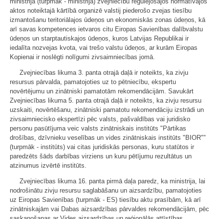
ministrija (turpmāk - ministrija) zvejniecību regulējošajos normatīvajos
aktos noteiktajā kārtībā organizē valstij piederošo zvejas tiesību
izmantošanu teritoriālajos ūdeņos un ekonomiskās zonas ūdeņos, kā
arī savas kompetences ietvaros citu Eiropas Savienības dalībvalstu
ūdeņos un starptautiskajos ūdeņos, kuros Latvijas Republikai ir
iedalīta nozvejas kvota, vai trešo valstu ūdeņos, ar kurām Eiropas
Kopienai ir noslēgti nolīgumi zivsaimniecības jomā.
Zvejniecības likuma 3. panta otrajā daļā ir noteikts, ka zivju
resursus pārvalda, pamatojoties uz to pētniecību, ekspertu
novērtējumu un zinātniski pamatotām rekomendācijām. Savukārt
Zvejniecības likuma 5. panta otrajā daļā ir noteikts, ka zivju resursu
uzskaiti, novērtēšanu, zinātniski pamatotu rekomendāciju izstrādi un
zivsaimniecisko ekspertīzi pēc valsts, pašvaldības vai juridisko
personu pasūtījuma veic valsts zinātniskais institūts "Pārtikas
drošības, dzīvnieku veselības un vides zinātniskais institūts "BIOR""
(turpmāk - institūts) vai citas juridiskās personas, kuru statūtos ir
paredzēts šāds darbības virziens un kuru pētījumu rezultātus un
atzinumus izvērtē institūts.
Zvejniecības likuma 16. panta pirmā daļa paredz, ka ministrija, lai
nodrošinātu zivju resursu saglabāšanu un aizsardzību, pamatojoties
uz Eiropas Savienības (turpmāk - ES) tiesību aktu prasībām, kā arī
zinātniskajām vai Dabas aizsardzības pārvaldes rekomendācijām, pēc
saskaņošanas ar Vides aizsardzības un reģionālās attīstības