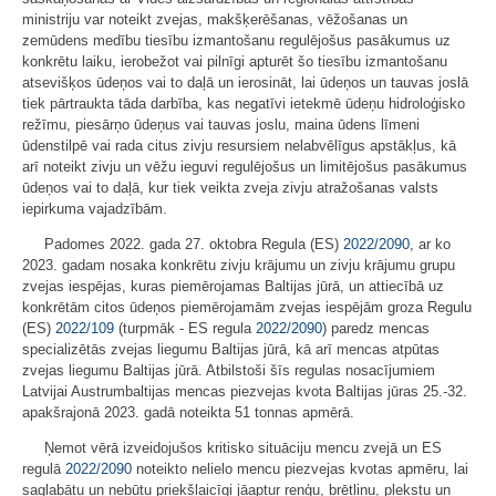
ministriju var noteikt zvejas, makšķerēšanas, vēžošanas un
zemūdens medību tiesību izmantošanu regulējošus pasākumus uz
konkrētu laiku, ierobežot vai pilnīgi apturēt šo tiesību izmantošanu
atsevišķos ūdeņos vai to daļā un ierosināt, lai ūdeņos un tauvas joslā
tiek pārtraukta tāda darbība, kas negatīvi ietekmē ūdeņu hidroloģisko
režīmu, piesārņo ūdeņus vai tauvas joslu, maina ūdens līmeni
ūdenstilpē vai rada citus zivju resursiem nelabvēlīgus apstākļus, kā
arī noteikt zivju un vēžu ieguvi regulējošus un limitējošus pasākumus
ūdeņos vai to daļā, kur tiek veikta zveja zivju atražošanas valsts
iepirkuma vajadzībām.
Padomes 2022. gada 27. oktobra Regula (ES)
2022/2090
, ar ko
2023. gadam nosaka konkrētu zivju krājumu un zivju krājumu grupu
zvejas iespējas, kuras piemērojamas Baltijas jūrā, un attiecībā uz
konkrētām citos ūdeņos piemērojamām zvejas iespējām groza Regulu
(ES)
2022/109
(turpmāk - ES regula
2022/2090
) paredz mencas
specializētās zvejas liegumu Baltijas jūrā, kā arī mencas atpūtas
zvejas liegumu Baltijas jūrā. Atbilstoši šīs regulas nosacījumiem
Latvijai Austrumbaltijas mencas piezvejas kvota Baltijas jūras 25.-32.
apakšrajonā 2023. gadā noteikta 51 tonnas apmērā.
Ņemot vērā izveidojušos kritisko situāciju mencu zvejā un ES
regulā
2022/2090
noteikto nelielo mencu piezvejas kvotas apmēru, lai
saglabātu un nebūtu priekšlaicīgi jāaptur reņģu, brētliņu, plekstu un