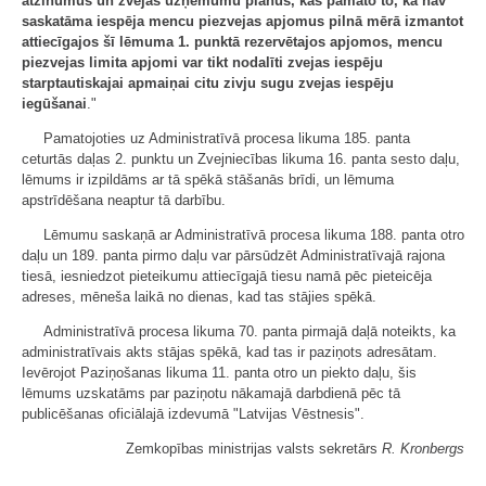
atzinumus un zvejas uzņēmumu plānus, kas pamato to, ka nav
saskatāma iespēja mencu piezvejas apjomus pilnā mērā izmantot
attiecīgajos šī lēmuma 1. punktā rezervētajos apjomos, mencu
piezvejas limita apjomi var tikt nodalīti zvejas iespēju
starptautiskajai apmaiņai citu zivju sugu zvejas iespēju
iegūšanai
."
Pamatojoties uz Administratīvā procesa likuma 185. panta
ceturtās daļas 2. punktu un Zvejniecības likuma 16. panta sesto daļu,
lēmums ir izpildāms ar tā spēkā stāšanās brīdi, un lēmuma
apstrīdēšana neaptur tā darbību.
Lēmumu saskaņā ar Administratīvā procesa likuma 188. panta otro
daļu un 189. panta pirmo daļu var pārsūdzēt Administratīvajā rajona
tiesā, iesniedzot pieteikumu attiecīgajā tiesu namā pēc pieteicēja
adreses, mēneša laikā no dienas, kad tas stājies spēkā.
Administratīvā procesa likuma 70. panta pirmajā daļā noteikts, ka
administratīvais akts stājas spēkā, kad tas ir paziņots adresātam.
Ievērojot Paziņošanas likuma 11. panta otro un piekto daļu, šis
lēmums uzskatāms par paziņotu nākamajā darbdienā pēc tā
publicēšanas oficiālajā izdevumā "Latvijas Vēstnesis".
Zemkopības ministrijas valsts sekretārs
R. Kronbergs