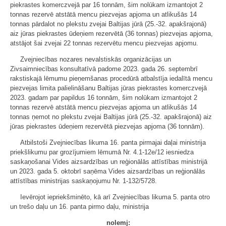
piekrastes komerczvejā par 16 tonnām, šim nolūkam izmantojot 2
tonnas rezervē atstātā mencu piezvejas apjoma un atlikušās 14
tonnas pārdalot no plekstu zvejai Baltijas jūrā (25.-32. apakšrajonā)
aiz jūras piekrastes ūdeņiem rezervētā (36 tonnas) piezvejas apjoma,
atstājot šai zvejai 22 tonnas rezervētu mencu piezvejas apjomu.
Zvejniecības nozares nevalstiskās organizācijas un
Zivsaimniecības konsultatīvā padome 2023. gada 26. septembrī
rakstiskajā lēmumu pieņemšanas procedūrā atbalstīja iedalītā mencu
piezvejas limita palielināšanu Baltijas jūras piekrastes komerczvejā
2023. gadam par papildus 16 tonnām, šim nolūkam izmantojot 2
tonnas rezervē atstātā mencu piezvejas apjoma un atlikušās 14
tonnas ņemot no plekstu zvejai Baltijas jūrā (25.-32. apakšrajonā) aiz
jūras piekrastes ūdeņiem rezervētā piezvejas apjoma (36 tonnām).
Atbilstoši Zvejniecības likuma 16. panta pirmajai daļai ministrija
priekšlikumu par grozījumiem lēmumā Nr. 4.1-12e/12 iesniedza
saskaņošanai Vides aizsardzības un reģionālās attīstības ministrijā
un 2023. gada 5. oktobrī saņēma Vides aizsardzības un reģionālās
attīstības ministrijas saskaņojumu Nr. 1-132/5728.
Ievērojot iepriekšminēto, kā arī Zvejniecības likuma 5. panta otro
un trešo daļu un 16. panta pirmo daļu, ministrija
nolemj: