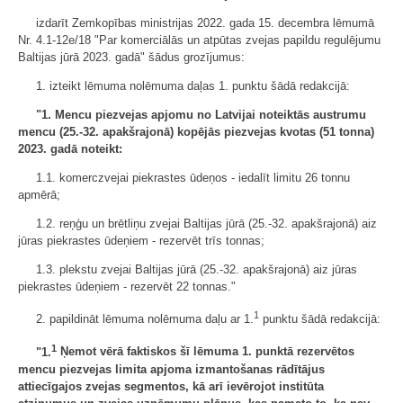
izdarīt Zemkopības ministrijas 2022. gada 15. decembra lēmumā
Nr. 4.1-12e/18 "Par komerciālās un atpūtas zvejas papildu regulējumu
Baltijas jūrā 2023. gadā" šādus grozījumus:
1. izteikt lēmuma nolēmuma daļas 1. punktu šādā redakcijā:
"1. Mencu piezvejas apjomu no Latvijai noteiktās austrumu
mencu (25.-32. apakšrajonā) kopējās piezvejas kvotas (51 tonna)
2023. gadā noteikt:
1.1. komerczvejai piekrastes ūdeņos - iedalīt limitu 26 tonnu
apmērā;
1.2. reņģu un brētliņu zvejai Baltijas jūrā (25.-32. apakšrajonā) aiz
jūras piekrastes ūdeņiem - rezervēt trīs tonnas;
1.3. plekstu zvejai Baltijas jūrā (25.-32. apakšrajonā) aiz jūras
piekrastes ūdeņiem - rezervēt 22 tonnas."
1
2. papildināt lēmuma nolēmuma daļu ar 1.
punktu šādā redakcijā:
1
"1.
Ņemot vērā faktiskos šī lēmuma 1. punktā rezervētos
mencu piezvejas limita apjoma izmantošanas rādītājus
attiecīgajos zvejas segmentos, kā arī ievērojot institūta