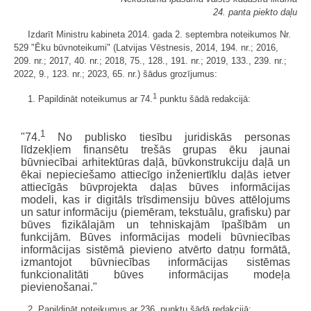
24. panta piekto daļu
Izdarīt Ministru kabineta 2014. gada 2. septembra noteikumos Nr.
529 "Ēku būvnoteikumi" (Latvijas Vēstnesis, 2014, 194. nr.; 2016,
209. nr.; 2017, 40. nr.; 2018, 75., 128., 191. nr.; 2019, 133., 239. nr.;
2022, 9., 123. nr.; 2023, 65. nr.) šādus grozījumus:
1
1. Papildināt noteikumus ar 74.
punktu šādā redakcijā:
1
"74.
No publisko tiesību juridiskās personas
līdzekļiem finansētu trešās grupas ēku jaunai
būvniecībai arhitektūras daļā, būvkonstrukciju daļā un
ēkai nepieciešamo attiecīgo inženiertīklu daļās ietver
attiecīgās būvprojekta daļas būves informācijas
modeli, kas ir digitāls trīsdimensiju būves attēlojums
un satur informāciju (piemēram, tekstuālu, grafisku) par
būves fizikālajām un tehniskajām īpašībām un
funkcijām. Būves informācijas modeli būvniecības
informācijas sistēmā pievieno atvērto datņu formātā,
izmantojot būvniecības informācijas sistēmas
funkcionalitāti būves informācijas modeļa
pievienošanai."
2. Papildināt noteikumus ar 236. punktu šādā redakcijā: