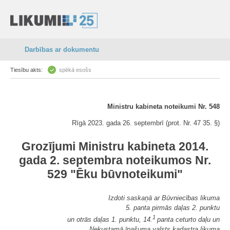
Darbības ar dokumentu
Tiesību akts:
spēkā esošs
Ministru kabineta noteikumi Nr. 548
Rīgā 2023. gada 26. septembrī (prot. Nr. 47 35. §)
Grozījumi Ministru kabineta 2014.
gada 2. septembra noteikumos Nr.
529 "Ēku būvnoteikumi"
Izdoti saskaņā ar Būvniecības likuma
5. panta pirmās daļas 2. punktu
1
un otrās daļas 1. punktu, 14.
panta ceturto daļu un
Nekustamā īpašuma valsts kadastra likuma