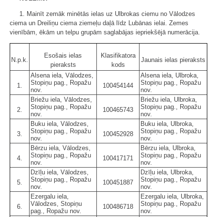
1. Mainīt zemāk minētās ielas uz Ulbrokas ciemu no Vālodzes
ciema un Dreiliņu ciema ziemeļu daļā līdz Lubānas ielai. Zemes
vienībām, ēkām un telpu grupām saglabājas iepriekšējā numerācija.
Esošais ielas
Klasifikatora
N.p.k.
Jaunais ielas pieraksts
pieraksts
kods
Alsena iela, Vālodzes,
Alsena iela, Ulbroka,
Stopiņu pag., Ropažu
Stopiņu pag., Ropažu
1.
100454144
nov.
nov.
Briežu iela, Vālodzes,
Briežu iela, Ulbroka,
Stopiņu pag., Ropažu
Stopiņu pag., Ropažu
2.
100465743
nov.
nov.
Buku iela, Vālodzes,
Buku iela, Ulbroka,
Stopiņu pag., Ropažu
Stopiņu pag., Ropažu
3.
100452928
nov.
nov.
Bērzu iela, Vālodzes,
Bērzu iela, Ulbroka,
Stopiņu pag., Ropažu
Stopiņu pag., Ropažu
4.
100417171
nov.
nov.
Dzīļu iela, Vālodzes,
Dzīļu iela, Ulbroka,
Stopiņu pag., Ropažu
Stopiņu pag., Ropažu
5.
100451887
nov.
nov.
Ezergalu iela,
Ezergalu iela, Ulbroka,
Vālodzes, Stopiņu
Stopiņu pag., Ropažu
6.
100486718
pag., Ropažu nov.
nov.