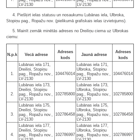
LV-2130
LV-2130
4. Piešķirt ielas statusu un nosaukumu Lubānas iela, Ulbroka,
Stopiņu pag., Ropažu nov. (pielikumā grafiskais ielas izvietojums).
5. Mainīt zemāk minētās adreses no Dreiliņu ciema uz Ulbrokas
ciemu:
Adreses
Adreses
N.p.k
Vecā adrese
Jaunā adrese
kods
kods
Lubānas iela 171,
Lubānas iela 171,
Dreiliņi, Stopiņu
Ulbroka, Stopiņu
1.
104476014
104476014
pag., Ropažu nov.,
pag., Ropažu nov.,
LV-2130
LV-2130
Lubānas iela 173,
Lubānas iela 173,
Dreiliņi, Stopiņu
Ulbroka, Stopiņu
2.
102785800
102785800
pag., Ropažu nov.,
pag., Ropažu nov.,
LV-2130
LV-2130
Lubānas iela 175,
Lubānas iela 175,
Dreiliņi, Stopiņu
Ulbroka, Stopiņu
3.
102786458
102786458
pag., Ropažu nov.,
pag., Ropažu nov.,
LV-2130
LV-2130
Lubānas iela 177,
Lubānas iela 177,
Dreiliņi, Stopiņu
Ulbroka, Stopiņu
4.
102786997
102786997
pag., Ropažu nov.,
pag., Ropažu nov.,
LV-2130
LV-2130