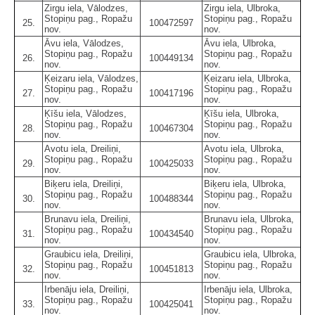
Zirgu iela, Vālodzes,
Zirgu iela, Ulbroka,
Stopiņu pag., Ropažu
Stopiņu pag., Ropažu
25.
100472597
nov.
nov.
Āvu iela, Vālodzes,
Āvu iela, Ulbroka,
Stopiņu pag., Ropažu
Stopiņu pag., Ropažu
26.
100449134
nov.
nov.
Ķeizaru iela, Vālodzes,
Ķeizaru iela, Ulbroka,
Stopiņu pag., Ropažu
Stopiņu pag., Ropažu
27.
100417196
nov.
nov.
Ķīšu iela, Vālodzes,
Ķīšu iela, Ulbroka,
Stopiņu pag., Ropažu
Stopiņu pag., Ropažu
28.
100467304
nov.
nov.
Avotu iela, Dreiliņi,
Avotu iela, Ulbroka,
Stopiņu pag., Ropažu
Stopiņu pag., Ropažu
29.
100425033
nov.
nov.
Biķeru iela, Dreiliņi,
Biķeru iela, Ulbroka,
Stopiņu pag., Ropažu
Stopiņu pag., Ropažu
30.
100488344
nov.
nov.
Brunavu iela, Dreiliņi,
Brunavu iela, Ulbroka,
Stopiņu pag., Ropažu
Stopiņu pag., Ropažu
31.
100434540
nov.
nov.
Graubicu iela, Dreiliņi,
Graubicu iela, Ulbroka,
Stopiņu pag., Ropažu
Stopiņu pag., Ropažu
32.
100451813
nov.
nov.
Irbenāju iela, Dreiliņi,
Irbenāju iela, Ulbroka,
Stopiņu pag., Ropažu
Stopiņu pag., Ropažu
33.
100425041
nov.
nov.