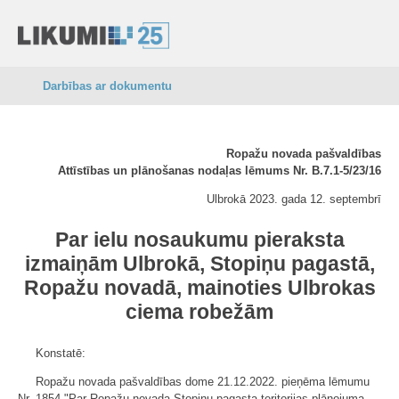
Darbības ar dokumentu
Ropažu novada pašvaldības
Attīstības un plānošanas nodaļas lēmums Nr. B.7.1-5/23/16
Ulbrokā 2023. gada 12. septembrī
Par ielu nosaukumu pieraksta
izmaiņām Ulbrokā, Stopiņu pagastā,
Ropažu novadā, mainoties Ulbrokas
ciema robežām
Konstatē:
Ropažu novada pašvaldības dome 21.12.2022. pieņēma lēmumu
Nr. 1854 "Par Ropažu novada Stopiņu pagasta teritorijas plānojuma