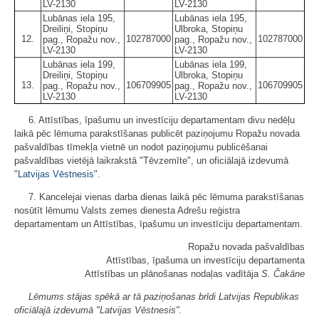
LV-2130
LV-2130
Lubānas iela 195,
Lubānas iela 195,
Dreiliņi, Stopiņu
Ulbroka, Stopiņu
12.
102787000
102787000
pag., Ropažu nov.,
pag., Ropažu nov.,
LV-2130
LV-2130
Lubānas iela 199,
Lubānas iela 199,
Dreiliņi, Stopiņu
Ulbroka, Stopiņu
13.
106709905
106709905
pag., Ropažu nov.,
pag., Ropažu nov.,
LV-2130
LV-2130
6. Attīstības, īpašumu un investīciju departamentam divu nedēļu
laikā pēc lēmuma parakstīšanas publicēt paziņojumu Ropažu novada
pašvaldības tīmekļa vietnē un nodot paziņojumu publicēšanai
pašvaldības vietējā laikrakstā "Tēvzemīte", un oficiālajā izdevumā
"
Latvijas Vēstnesis
".
7. Kancelejai vienas darba dienas laikā pēc lēmuma parakstīšanas
nosūtīt lēmumu Valsts zemes dienesta Adrešu reģistra
departamentam un Attīstības, īpašumu un investīciju departamentam.
Ropažu novada pašvaldības
Attīstības, īpašuma un investīciju departamenta
Attīstības un plānošanas nodaļas vadītāja
S. Čakāne
Lēmums stājas spēkā ar tā paziņošanas brīdi Latvijas Republikas
oficiālajā izdevumā "Latvijas Vēstnesis".