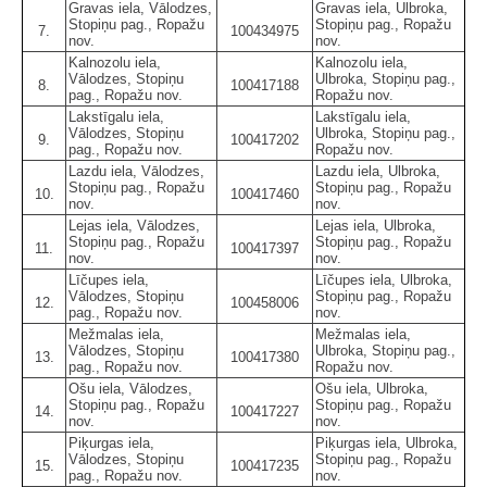
Gravas iela, Vālodzes,
Gravas iela, Ulbroka,
Stopiņu pag., Ropažu
Stopiņu pag., Ropažu
7.
100434975
nov.
nov.
Kalnozolu iela,
Kalnozolu iela,
Vālodzes, Stopiņu
Ulbroka, Stopiņu pag.,
8.
100417188
pag., Ropažu nov.
Ropažu nov.
Lakstīgalu iela,
Lakstīgalu iela,
Vālodzes, Stopiņu
Ulbroka, Stopiņu pag.,
9.
100417202
pag., Ropažu nov.
Ropažu nov.
Lazdu iela, Vālodzes,
Lazdu iela, Ulbroka,
Stopiņu pag., Ropažu
Stopiņu pag., Ropažu
10.
100417460
nov.
nov.
Lejas iela, Vālodzes,
Lejas iela, Ulbroka,
Stopiņu pag., Ropažu
Stopiņu pag., Ropažu
11.
100417397
nov.
nov.
Līčupes iela,
Līčupes iela, Ulbroka,
Vālodzes, Stopiņu
Stopiņu pag., Ropažu
12.
100458006
pag., Ropažu nov.
nov.
Mežmalas iela,
Mežmalas iela,
Vālodzes, Stopiņu
Ulbroka, Stopiņu pag.,
13.
100417380
pag., Ropažu nov.
Ropažu nov.
Ošu iela, Vālodzes,
Ošu iela, Ulbroka,
Stopiņu pag., Ropažu
Stopiņu pag., Ropažu
14.
100417227
nov.
nov.
Piķurgas iela,
Piķurgas iela, Ulbroka,
Vālodzes, Stopiņu
Stopiņu pag., Ropažu
15.
100417235
pag., Ropažu nov.
nov.