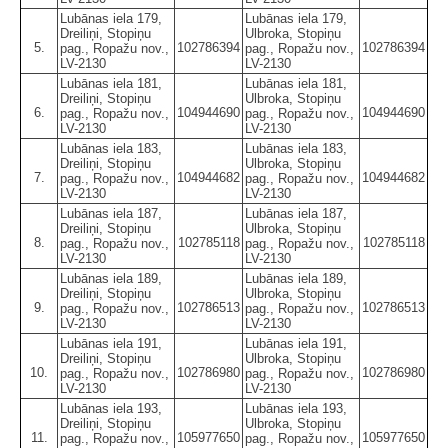
Lubānas iela 179,
Lubānas iela 179,
Dreiliņi, Stopiņu
Ulbroka, Stopiņu
5.
102786394
102786394
pag., Ropažu nov.,
pag., Ropažu nov.,
LV-2130
LV-2130
Lubānas iela 181,
Lubānas iela 181,
Dreiliņi, Stopiņu
Ulbroka, Stopiņu
6.
104944690
104944690
pag., Ropažu nov.,
pag., Ropažu nov.,
LV-2130
LV-2130
Lubānas iela 183,
Lubānas iela 183,
Dreiliņi, Stopiņu
Ulbroka, Stopiņu
7.
104944682
104944682
pag., Ropažu nov.,
pag., Ropažu nov.,
LV-2130
LV-2130
Lubānas iela 187,
Lubānas iela 187,
Dreiliņi, Stopiņu
Ulbroka, Stopiņu
8.
102785118
102785118
pag., Ropažu nov.,
pag., Ropažu nov.,
LV-2130
LV-2130
Lubānas iela 189,
Lubānas iela 189,
Dreiliņi, Stopiņu
Ulbroka, Stopiņu
9.
102786513
102786513
pag., Ropažu nov.,
pag., Ropažu nov.,
LV-2130
LV-2130
Lubānas iela 191,
Lubānas iela 191,
Dreiliņi, Stopiņu
Ulbroka, Stopiņu
10.
102786980
102786980
pag., Ropažu nov.,
pag., Ropažu nov.,
LV-2130
LV-2130
Lubānas iela 193,
Lubānas iela 193,
Dreiliņi, Stopiņu
Ulbroka, Stopiņu
11.
105977650
105977650
pag., Ropažu nov.,
pag., Ropažu nov.,