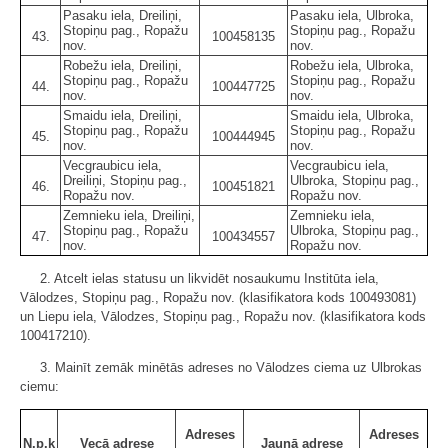
Pasaku iela, Dreiliņi,
Pasaku iela, Ulbroka,
Stopiņu pag., Ropažu
Stopiņu pag., Ropažu
43.
100458135
nov.
nov.
Robežu iela, Dreiliņi,
Robežu iela, Ulbroka,
Stopiņu pag., Ropažu
Stopiņu pag., Ropažu
44.
100447725
nov.
nov.
Smaidu iela, Dreiliņi,
Smaidu iela, Ulbroka,
Stopiņu pag., Ropažu
Stopiņu pag., Ropažu
45.
100444945
nov.
nov.
Vecgraubicu iela,
Vecgraubicu iela,
Dreiliņi, Stopiņu pag.,
Ulbroka, Stopiņu pag.,
46.
100451821
Ropažu nov.
Ropažu nov.
Zemnieku iela, Dreiliņi,
Zemnieku iela,
Stopiņu pag., Ropažu
Ulbroka, Stopiņu pag.,
47.
100434557
nov.
Ropažu nov.
2. Atcelt ielas statusu un likvidēt nosaukumu Institūta iela,
Vālodzes, Stopiņu pag., Ropažu nov. (klasifikatora kods 100493081)
un Liepu iela, Vālodzes, Stopiņu pag., Ropažu nov. (klasifikatora kods
100417210).
3. Mainīt zemāk minētās adreses no Vālodzes ciema uz Ulbrokas
ciemu:
Adreses
Adreses
N.p.k
Vecā adrese
Jaunā adrese