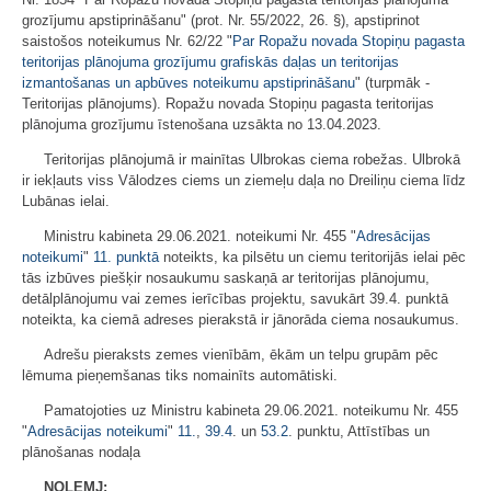
grozījumu apstiprināšanu" (prot. Nr. 55/2022, 26. §), apstiprinot
saistošos noteikumus Nr. 62/22 "
Par Ropažu novada Stopiņu pagasta
teritorijas plānojuma grozījumu grafiskās daļas un teritorijas
izmantošanas un apbūves noteikumu apstiprināšanu
" (turpmāk -
Teritorijas plānojums). Ropažu novada Stopiņu pagasta teritorijas
plānojuma grozījumu īstenošana uzsākta no 13.04.2023.
Teritorijas plānojumā ir mainītas Ulbrokas ciema robežas. Ulbrokā
ir iekļauts viss Vālodzes ciems un ziemeļu daļa no Dreiliņu ciema līdz
Lubānas ielai.
Ministru kabineta 29.06.2021. noteikumi Nr. 455 "
Adresācijas
noteikumi
"
11. punktā
noteikts, ka pilsētu un ciemu teritorijās ielai pēc
tās izbūves piešķir nosaukumu saskaņā ar teritorijas plānojumu,
detālplānojumu vai zemes ierīcības projektu, savukārt 39.4. punktā
noteikta, ka ciemā adreses pierakstā ir jānorāda ciema nosaukumus.
Adrešu pieraksts zemes vienībām, ēkām un telpu grupām pēc
lēmuma pieņemšanas tiks nomainīts automātiski.
Pamatojoties uz Ministru kabineta 29.06.2021. noteikumu Nr. 455
"
Adresācijas noteikumi
"
11.
,
39.4
. un
53.2
. punktu, Attīstības un
plānošanas nodaļa
NOLEMJ: