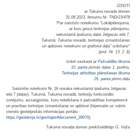
IZDOTI
ar Tukuma novada domes
31.08.2023. lēmumu Nr. TND/23/478
"Par saistošo noteikumu "Lokālplānojuma,
ar kuru groza teritorijas plānojumu,
nekustamā īpašuma daļai Jelgavas ielā 7,
Tukumā, Tukuma novadā, teritorijas izmantošanas
un apbūves noteikumi un grafiskā daļa" izdošanu"
(prot. Nr. 13, 2 .§)
Izdoti saskaņā ar
Pašvaldību likuma
10. panta
pirmās daļas 1. punktu,
Teritorijas attīstības plānošanas likuma
25. panta
pirmo daļu
Saistošie noteikumi Nr. 16 nosaka nekustamā īpašuma Jelgavas
ielā 7 (daļas), Tukumā, Tukuma novadā, teritoriju funkcionālo
zonējumu, aizsargjoslas, kuru noteikšana ir pašvaldības kompetencē
un prasības teritorijas izmantošanai un apbūvei (hipersaite uz valsts
vienoto ģeotelpiskās informācijas portālu -
https://geolatvija.lv/geo/tapis#document_28070
).
Tukuma novada domes priekšsēdētājs
G. Važa