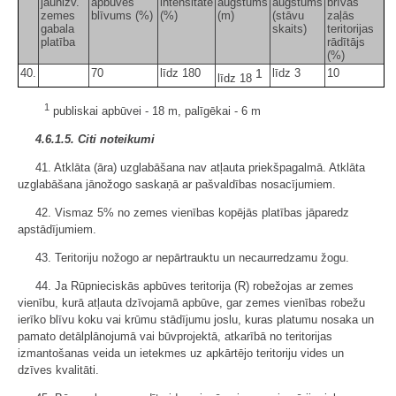
jaunizv.
apbūves
intensitāte
augstums
augstums
brīvās
zemes
blīvums (%)
(%)
(m)
(stāvu
zaļās
gabala
skaits)
teritorijas
platība
rādītājs
(%)
40.
70
līdz 180
1
līdz 3
10
līdz 18
1
publiskai apbūvei - 18 m, palīgēkai - 6 m
4.6.1.5. Citi noteikumi
41. Atklāta (āra) uzglabāšana nav atļauta priekšpagalmā. Atklāta
uzglabāšana jānožogo saskaņā ar pašvaldības nosacījumiem.
42. Vismaz 5% no zemes vienības kopējās platības jāparedz
apstādījumiem.
43. Teritoriju nožogo ar nepārtrauktu un necaurredzamu žogu.
44. Ja Rūpnieciskās apbūves teritorija (R) robežojas ar zemes
vienību, kurā atļauta dzīvojamā apbūve, gar zemes vienības robežu
ierīko blīvu koku vai krūmu stādījumu joslu, kuras platumu nosaka un
pamato detālplānojumā vai būvprojektā, atkarībā no teritorijas
izmantošanas veida un ietekmes uz apkārtējo teritoriju vides un
dzīves kvalitāti.