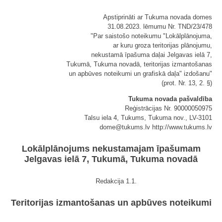
Apstiprināti ar Tukuma novada domes
31.08.2023. lēmumu Nr. TND/23/478
"Par saistošo noteikumu "Lokālplānojuma,
ar kuru groza teritorijas plānojumu,
nekustamā īpašuma daļai Jelgavas ielā 7,
Tukumā, Tukuma novadā, teritorijas izmantošanas
un apbūves noteikumi un grafiskā daļa" izdošanu"
(prot. Nr. 13, 2. §)
Tukuma novada pašvaldība
Reģistrācijas Nr. 90000050975
Talsu iela 4, Tukums, Tukuma nov., LV-3101
dome@tukums.lv http://www.tukums.lv
Lokālplānojums nekustamajam īpašumam
Jelgavas ielā 7, Tukumā, Tukuma novadā
Redakcija 1.1.
Teritorijas izmantošanas un apbūves noteikumi