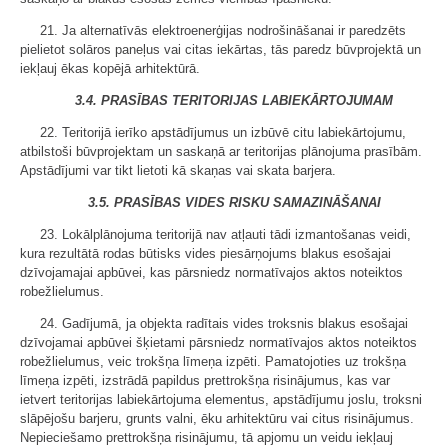
21. Ja alternatīvās elektroenerģijas nodrošināšanai ir paredzēts
pielietot solāros paneļus vai citas iekārtas, tās paredz būvprojektā un
iekļauj ēkas kopējā arhitektūrā.
3.4. PRASĪBAS TERITORIJAS LABIEKĀRTOJUMAM
22. Teritorijā ierīko apstādījumus un izbūvē citu labiekārtojumu,
atbilstoši būvprojektam un saskaņā ar teritorijas plānojuma prasībām.
Apstādījumi var tikt lietoti kā skaņas vai skata barjera.
3.5. PRASĪBAS VIDES RISKU SAMAZINĀŠANAI
23. Lokālplānojuma teritorijā nav atļauti tādi izmantošanas veidi,
kura rezultātā rodas būtisks vides piesārņojums blakus esošajai
dzīvojamajai apbūvei, kas pārsniedz normatīvajos aktos noteiktos
robežlielumus.
24. Gadījumā, ja objekta radītais vides troksnis blakus esošajai
dzīvojamai apbūvei šķietami pārsniedz normatīvajos aktos noteiktos
robežlielumus, veic trokšņa līmeņa izpēti. Pamatojoties uz trokšņa
līmeņa izpēti, izstrādā papildus prettrokšņa risinājumus, kas var
ietvert teritorijas labiekārtojuma elementus, apstādījumu joslu, troksni
slāpējošu barjeru, grunts valni, ēku arhitektūru vai citus risinājumus.
Nepieciešamo prettrokšņa risinājumu, tā apjomu un veidu iekļauj