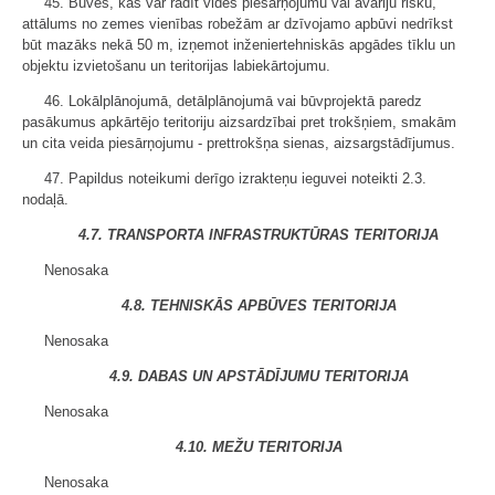
45. Būves, kas var radīt vides piesārņojumu vai avāriju risku,
attālums no zemes vienības robežām ar dzīvojamo apbūvi nedrīkst
būt mazāks nekā 50 m, izņemot inženiertehniskās apgādes tīklu un
objektu izvietošanu un teritorijas labiekārtojumu.
46. Lokālplānojumā, detālplānojumā vai būvprojektā paredz
pasākumus apkārtējo teritoriju aizsardzībai pret trokšņiem, smakām
un cita veida piesārņojumu - prettrokšņa sienas, aizsargstādījumus.
47. Papildus noteikumi derīgo izrakteņu ieguvei noteikti 2.3.
nodaļā.
4.7. TRANSPORTA INFRASTRUKTŪRAS TERITORIJA
Nenosaka
4.8. TEHNISKĀS APBŪVES TERITORIJA
Nenosaka
4.9. DABAS UN APSTĀDĪJUMU TERITORIJA
Nenosaka
4.10. MEŽU TERITORIJA
Nenosaka