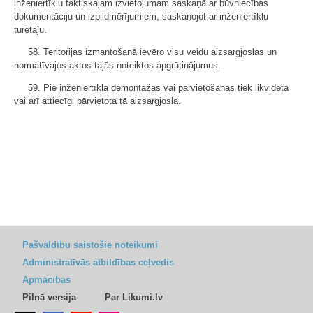
inženiertīklu faktiskajam izvietojumam saskaņā ar būvniecības
dokumentāciju un izpildmērījumiem, saskaņojot ar inženiertīklu
turētāju.
58. Teritorijas izmantošanā ievēro visu veidu aizsargjoslas un
normatīvajos aktos tajās noteiktos apgrūtinājumus.
59. Pie inženiertīkla demontāžas vai pārvietošanas tiek likvidēta
vai arī attiecīgi pārvietota tā aizsargjosla.
Pašvaldību saistošie noteikumi
Administratīvās atbildības ceļvedis
Apmācības
Pilnā versija
Par Likumi.lv