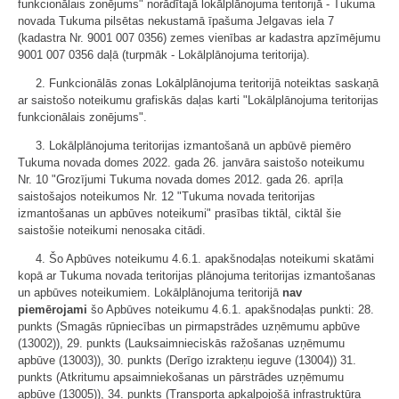
funkcionālais zonējums" norādītajā lokālplānojuma teritorijā - Tukuma
novada Tukuma pilsētas nekustamā īpašuma Jelgavas iela 7
(kadastra Nr. 9001 007 0356) zemes vienības ar kadastra apzīmējumu
9001 007 0356 daļā (turpmāk - Lokālplānojuma teritorija).
2. Funkcionālās zonas Lokālplānojuma teritorijā noteiktas saskaņā
ar saistošo noteikumu grafiskās daļas karti "Lokālplānojuma teritorijas
funkcionālais zonējums".
3. Lokālplānojuma teritorijas izmantošanā un apbūvē piemēro
Tukuma novada domes 2022. gada 26. janvāra saistošo noteikumu
Nr. 10 "Grozījumi Tukuma novada domes 2012. gada 26. aprīļa
saistošajos noteikumos Nr. 12 "Tukuma novada teritorijas
izmantošanas un apbūves noteikumi" prasības tiktāl, ciktāl šie
saistošie noteikumi nenosaka citādi.
4. Šo Apbūves noteikumu 4.6.1. apakšnodaļas noteikumi skatāmi
kopā ar Tukuma novada teritorijas plānojuma teritorijas izmantošanas
un apbūves noteikumiem. Lokālplānojuma teritorijā
nav
piemērojami
šo Apbūves noteikumu 4.6.1. apakšnodaļas punkti: 28.
punkts (Smagās rūpniecības un pirmapstrādes uzņēmumu apbūve
(13002)), 29. punkts (Lauksaimnieciskās ražošanas uzņēmumu
apbūve (13003)), 30. punkts (Derīgo izrakteņu ieguve (13004)) 31.
punkts (Atkritumu apsaimniekošanas un pārstrādes uzņēmumu
apbūve (13005)), 34. punkts (Transporta apkalpojošā infrastruktūra