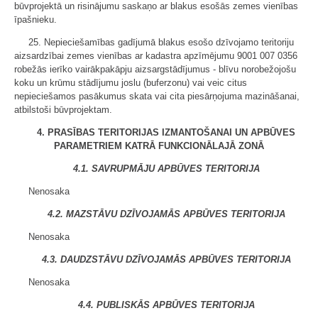
būvprojektā un risinājumu saskaņo ar blakus esošās zemes vienības
īpašnieku.
25. Nepieciešamības gadījumā blakus esošo dzīvojamo teritoriju
aizsardzībai zemes vienības ar kadastra apzīmējumu 9001 007 0356
robežās ierīko vairākpakāpju aizsargstādījumus - blīvu norobežojošu
koku un krūmu stādījumu joslu (buferzonu) vai veic citus
nepieciešamos pasākumus skata vai cita piesārņojuma mazināšanai,
atbilstoši būvprojektam.
4. PRASĪBAS TERITORIJAS IZMANTOŠANAI UN APBŪVES
PARAMETRIEM KATRĀ FUNKCIONĀLAJĀ ZONĀ
4.1. SAVRUPMĀJU APBŪVES TERITORIJA
Nenosaka
4.2. MAZSTĀVU DZĪVOJAMĀS APBŪVES TERITORIJA
Nenosaka
4.3. DAUDZSTĀVU DZĪVOJAMĀS APBŪVES TERITORIJA
Nenosaka
4.4. PUBLISKĀS APBŪVES TERITORIJA