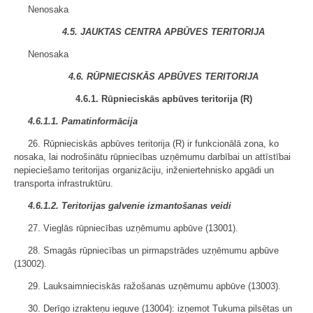
Nenosaka
4.5. JAUKTAS CENTRA APBŪVES TERITORIJA
Nenosaka
4.6. RŪPNIECISKĀS APBŪVES TERITORIJA
4.6.1. Rūpnieciskās apbūves teritorija (R)
4.6.1.1. Pamatinformācija
26. Rūpnieciskās apbūves teritorija (R) ir funkcionālā zona, ko
nosaka, lai nodrošinātu rūpniecības uzņēmumu darbībai un attīstībai
nepieciešamo teritorijas organizāciju, inženiertehnisko apgādi un
transporta infrastruktūru.
4.6.1.2. Teritorijas galvenie izmantošanas veidi
27. Vieglās rūpniecības uzņēmumu apbūve (13001).
28. Smagās rūpniecības un pirmapstrādes uzņēmumu apbūve
(13002).
29. Lauksaimnieciskās ražošanas uzņēmumu apbūve (13003).
30. Derīgo izrakteņu ieguve (13004): izņemot Tukuma pilsētas un