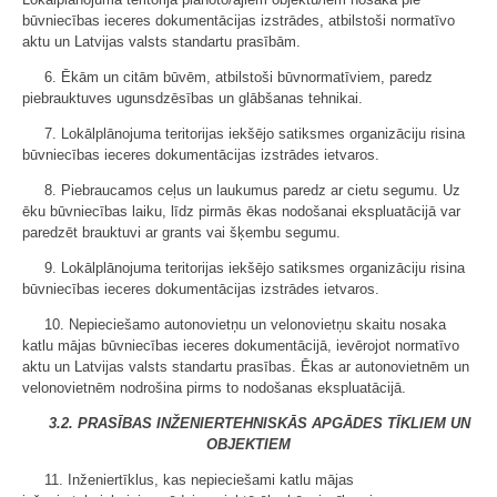
būvniecības ieceres dokumentācijas izstrādes, atbilstoši normatīvo
aktu un Latvijas valsts standartu prasībām.
6. Ēkām un citām būvēm, atbilstoši būvnormatīviem, paredz
piebrauktuves ugunsdzēsības un glābšanas tehnikai.
7. Lokālplānojuma teritorijas iekšējo satiksmes organizāciju risina
būvniecības ieceres dokumentācijas izstrādes ietvaros.
8. Piebraucamos ceļus un laukumus paredz ar cietu segumu. Uz
ēku būvniecības laiku, līdz pirmās ēkas nodošanai ekspluatācijā var
paredzēt brauktuvi ar grants vai šķembu segumu.
9. Lokālplānojuma teritorijas iekšējo satiksmes organizāciju risina
būvniecības ieceres dokumentācijas izstrādes ietvaros.
10. Nepieciešamo autonovietņu un velonovietņu skaitu nosaka
katlu mājas būvniecības ieceres dokumentācijā, ievērojot normatīvo
aktu un Latvijas valsts standartu prasības. Ēkas ar autonovietnēm un
velonovietnēm nodrošina pirms to nodošanas ekspluatācijā.
3.2. PRASĪBAS INŽENIERTEHNISKĀS APGĀDES TĪKLIEM UN
OBJEKTIEM
11. Inženiertīklus, kas nepieciešami katlu mājas