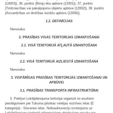
(14003)), 36. punkts (Biroju ēku apbūve (12001)), 37. punkts
(Tirdzniecības vai pakalpojumu objektu apbūve (12002)), 39. punkts
(Aizsardzības un drošības iestāžu apbūve (12006)).
1.2. DEFINĪCIJAS
Nenosaka
2. PRASĪBAS VISAS TERITORIJAS IZMANTOŠANAI
2.1. VISĀ TERITORIJĀ ATĻAUTĀ IZMANTOŠANA
Nenosaka
2.2. VISĀ TERITORIJĀ AIZLIEGTĀ IZMANTOŠANA
Nenosaka
3. VISPĀRĪGAS PRASĪBAS TERITORIJAS IZMANTOŠANAI UN
APBŪVEI
3.1. PRASĪBAS TRANSPORTA INFRASTRUKTŪRAI
5. Piekļuvi Lokālplānojuma teritorijai organizē no esošiem
pieslēgumiem pie Tukuma pilsētas vietējas nozīmes ielas (E
kategorija) - Slocenes ielas. Nobrauktuves/ju izvietojumu uz
Lokālplānojuma teritorijā plānoto/ajiem objektu/iem nosaka pie