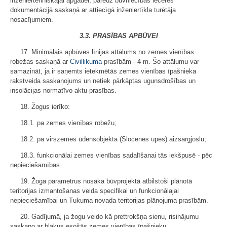
inženiertehniskajai apgādei, paredz būvniecības ieceres
dokumentācijā saskaņā ar attiecīgā inženiertīkla turētāja
nosacījumiem.
3.3. PRASĪBAS APBŪVEI
17. Minimālais apbūves līnijas attālums no zemes vienības
robežas saskaņā ar
Civillikuma
prasībām - 4 m. Šo attālumu var
samazināt, ja ir saņemts ietekmētās zemes vienības īpašnieka
rakstveida saskaņojums un netiek pārkāptas ugunsdrošības un
insolācijas normatīvo aktu prasības.
18. Žogus ierīko:
18.1. pa zemes vienības robežu;
18.2. pa virszemes ūdensobjekta (Slocenes upes) aizsargjoslu;
18.3. funkcionālai zemes vienības sadalīšanai tās iekšpusē - pēc
nepieciešamības.
19. Žoga parametrus nosaka būvprojektā atbilstoši plānotā
teritorijas izmantošanas veida specifikai un funkcionālajai
nepieciešamībai un Tukuma novada teritorijas plānojuma prasībām.
20. Gadījumā, ja žogu veido kā prettrokšņa sienu, risinājumu
saskaņo ar blakus esošās zemes vienības īpašnieku.