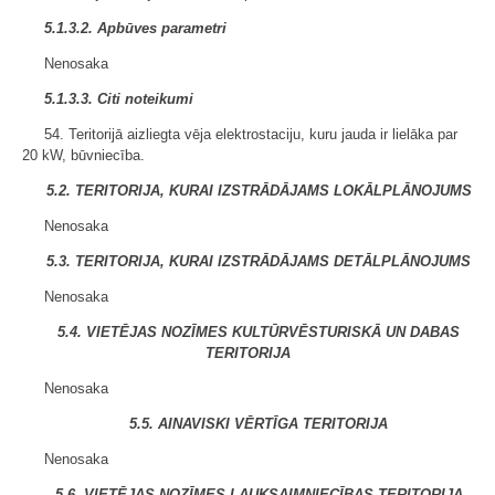
5.1.3.2. Apbūves parametri
Nenosaka
5.1.3.3. Citi noteikumi
54. Teritorijā aizliegta vēja elektrostaciju, kuru jauda ir lielāka par
20 kW, būvniecība.
5.2. TERITORIJA, KURAI IZSTRĀDĀJAMS LOKĀLPLĀNOJUMS
Nenosaka
5.3. TERITORIJA, KURAI IZSTRĀDĀJAMS DETĀLPLĀNOJUMS
Nenosaka
5.4. VIETĒJAS NOZĪMES KULTŪRVĒSTURISKĀ UN DABAS
TERITORIJA
Nenosaka
5.5. AINAVISKI VĒRTĪGA TERITORIJA
Nenosaka
5.6. VIETĒJAS NOZĪMES LAUKSAIMNIECĪBAS TERITORIJA