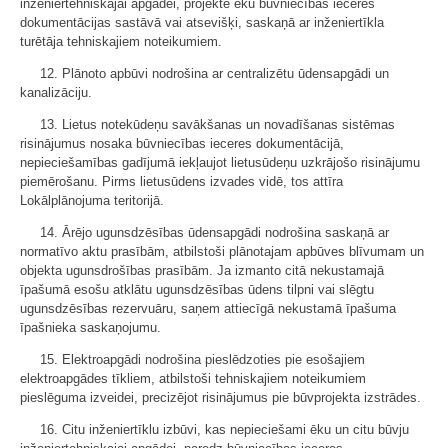
inženiertehniskajai apgādei, projektē ēku būvniecības ieceres
dokumentācijas sastāvā vai atsevišķi, saskaņā ar inženiertīkla
turētāja tehniskajiem noteikumiem.
12. Plānoto apbūvi nodrošina ar centralizētu ūdensapgādi un
kanalizāciju.
13. Lietus notekūdeņu savākšanas un novadīšanas sistēmas
risinājumus nosaka būvniecības ieceres dokumentācijā,
nepieciešamības gadījumā iekļaujot lietusūdeņu uzkrājošo risinājumu
piemērošanu. Pirms lietusūdens izvades vidē, tos attīra
Lokālplānojuma teritorijā.
14. Ārējo ugunsdzēsības ūdensapgādi nodrošina saskaņā ar
normatīvo aktu prasībām, atbilstoši plānotajam apbūves blīvumam un
objekta ugunsdrošības prasībām. Ja izmanto citā nekustamajā
īpašumā esošu atklātu ugunsdzēsības ūdens tilpni vai slēgtu
ugunsdzēsības rezervuāru, saņem attiecīgā nekustamā īpašuma
īpašnieka saskaņojumu.
15. Elektroapgādi nodrošina pieslēdzoties pie esošajiem
elektroapgādes tīkliem, atbilstoši tehniskajiem noteikumiem
pieslēguma izveidei, precizējot risinājumus pie būvprojekta izstrādes.
16. Citu inženiertīklu izbūvi, kas nepieciešami ēku un citu būvju