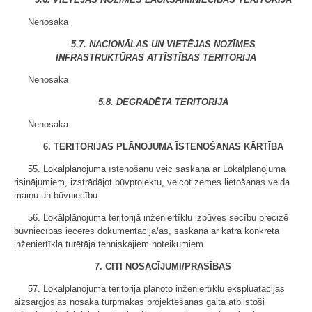
Nenosaka
5.7. NACIONĀLAS UN VIETĒJAS NOZĪMES
INFRASTRUKTŪRAS ATTĪSTĪBAS TERITORIJA
Nenosaka
5.8. DEGRADĒTA TERITORIJA
Nenosaka
6. TERITORIJAS PLĀNOJUMA ĪSTENOŠANAS KĀRTĪBA
55. Lokālplānojuma īstenošanu veic saskaņā ar Lokālplānojuma
risinājumiem, izstrādājot būvprojektu, veicot zemes lietošanas veida
maiņu un būvniecību.
56. Lokālplānojuma teritorijā inženiertīklu izbūves secību precizē
būvniecības ieceres dokumentācijā/ās, saskaņā ar katra konkrētā
inženiertīkla turētāja tehniskajiem noteikumiem.
7. CITI NOSACĪJUMI/PRASĪBAS
57. Lokālplānojuma teritorijā plānoto inženiertīklu ekspluatācijas
aizsargjoslas nosaka turpmākās projektēšanas gaitā atbilstoši