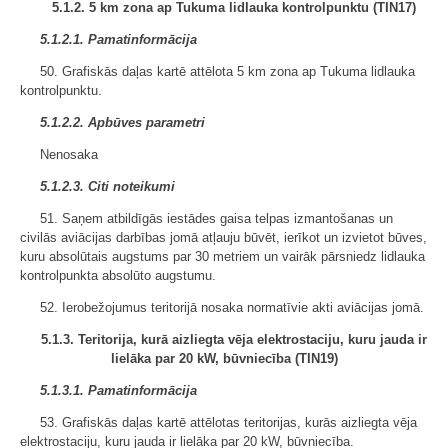
5.1.2. 5 km zona ap Tukuma lidlauka kontrolpunktu (TIN17)
5.1.2.1. Pamatinformācija
50. Grafiskās daļas kartē attēlota 5 km zona ap Tukuma lidlauka
kontrolpunktu.
5.1.2.2. Apbūves parametri
Nenosaka
5.1.2.3. Citi noteikumi
51. Saņem atbildīgās iestādes gaisa telpas izmantošanas un
civilās aviācijas darbības jomā atļauju būvēt, ierīkot un izvietot būves,
kuru absolūtais augstums par 30 metriem un vairāk pārsniedz lidlauka
kontrolpunkta absolūto augstumu.
52. Ierobežojumus teritorijā nosaka normatīvie akti aviācijas jomā.
5.1.3. Teritorija, kurā aizliegta vēja elektrostaciju, kuru jauda ir
lielāka par 20 kW, būvniecība (TIN19)
5.1.3.1. Pamatinformācija
53. Grafiskās daļas kartē attēlotas teritorijas, kurās aizliegta vēja
elektrostaciju, kuru jauda ir lielāka par 20 kW, būvniecība.