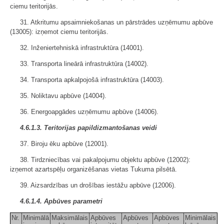
ciemu teritorijās.
31. Atkritumu apsaimniekošanas un pārstrādes uzņēmumu apbūve
(13005): izņemot ciemu teritorijās.
32. Inženiertehniskā infrastruktūra (14001).
33. Transporta lineārā infrastruktūra (14002).
34. Transporta apkalpojošā infrastruktūra (14003).
35. Noliktavu apbūve (14004).
36. Energoapgādes uzņēmumu apbūve (14006).
4.6.1.3. Teritorijas papildizmantošanas veidi
37. Biroju ēku apbūve (12001).
38. Tirdzniecības vai pakalpojumu objektu apbūve (12002):
izņemot azartspēļu organizēšanas vietas Tukuma pilsētā.
39. Aizsardzības un drošības iestāžu apbūve (12006).
4.6.1.4. Apbūves parametri
Nr.
Minimālā
Maksimālais
Apbūves
Apbūves
Apbūves
Minimālais