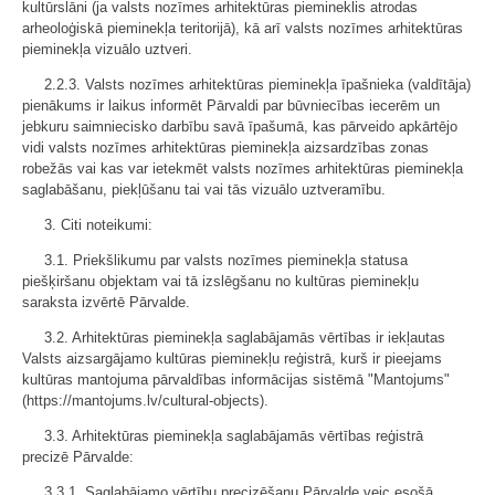
kultūrslāni (ja valsts nozīmes arhitektūras piemineklis atrodas
arheoloģiskā pieminekļa teritorijā), kā arī valsts nozīmes arhitektūras
pieminekļa vizuālo uztveri.
2.2.3. Valsts nozīmes arhitektūras pieminekļa īpašnieka (valdītāja)
pienākums ir laikus informēt Pārvaldi par būvniecības iecerēm un
jebkuru saimniecisko darbību savā īpašumā, kas pārveido apkārtējo
vidi valsts nozīmes arhitektūras pieminekļa aizsardzības zonas
robežās vai kas var ietekmēt valsts nozīmes arhitektūras pieminekļa
saglabāšanu, piekļūšanu tai vai tās vizuālo uztveramību.
3. Citi noteikumi:
3.1. Priekšlikumu par valsts nozīmes pieminekļa statusa
piešķiršanu objektam vai tā izslēgšanu no kultūras pieminekļu
saraksta izvērtē Pārvalde.
3.2. Arhitektūras pieminekļa saglabājamās vērtības ir iekļautas
Valsts aizsargājamo kultūras pieminekļu reģistrā, kurš ir pieejams
kultūras mantojuma pārvaldības informācijas sistēmā "Mantojums"
(https://mantojums.lv/cultural-objects).
3.3. Arhitektūras pieminekļa saglabājamās vērtības reģistrā
precizē Pārvalde:
3.3.1. Saglabājamo vērtību precizēšanu Pārvalde veic esošā