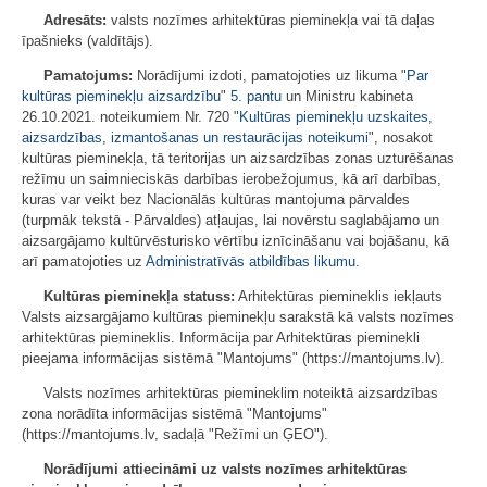
Adresāts:
valsts nozīmes arhitektūras pieminekļa vai tā daļas
īpašnieks (valdītājs).
Pamatojums:
Norādījumi izdoti, pamatojoties uz likuma "
Par
kultūras pieminekļu aizsardzību
"
5. pantu
un Ministru kabineta
26.10.2021. noteikumiem Nr. 720 "
Kultūras pieminekļu uzskaites,
aizsardzības, izmantošanas un restaurācijas noteikumi
", nosakot
kultūras pieminekļa, tā teritorijas un aizsardzības zonas uzturēšanas
režīmu un saimnieciskās darbības ierobežojumus, kā arī darbības,
kuras var veikt bez Nacionālās kultūras mantojuma pārvaldes
(turpmāk tekstā - Pārvaldes) atļaujas, lai novērstu saglabājamo un
aizsargājamo kultūrvēsturisko vērtību iznīcināšanu vai bojāšanu, kā
arī pamatojoties uz
Administratīvās atbildības likumu
.
Kultūras pieminekļa statuss:
Arhitektūras piemineklis iekļauts
Valsts aizsargājamo kultūras pieminekļu sarakstā kā valsts nozīmes
arhitektūras piemineklis. Informācija par Arhitektūras pieminekli
pieejama informācijas sistēmā "Mantojums" (https://mantojums.lv).
Valsts nozīmes arhitektūras piemineklim noteiktā aizsardzības
zona norādīta informācijas sistēmā "Mantojums"
(https://mantojums.lv, sadaļā "Režīmi un ĢEO").
Norādījumi attiecināmi uz valsts nozīmes arhitektūras