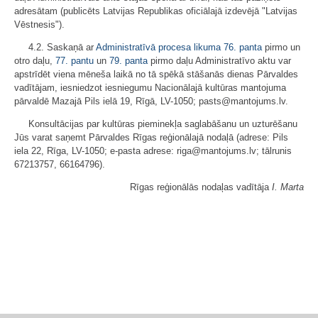
adresātam (publicēts Latvijas Republikas oficiālajā izdevējā "Latvijas
Vēstnesis").
4.2. Saskaņā ar
Administratīvā procesa likuma
76. panta
pirmo un
otro daļu,
77. pantu
un
79. panta
pirmo daļu Administratīvo aktu var
apstrīdēt viena mēneša laikā no tā spēkā stāšanās dienas Pārvaldes
vadītājam, iesniedzot iesniegumu Nacionālajā kultūras mantojuma
pārvaldē Mazajā Pils ielā 19, Rīgā, LV-1050; pasts@mantojums.lv.
Konsultācijas par kultūras pieminekļa saglabāšanu un uzturēšanu
Jūs varat saņemt Pārvaldes Rīgas reģionālajā nodaļā (adrese: Pils
iela 22, Rīga, LV-1050; e-pasta adrese: riga@mantojums.lv; tālrunis
67213757, 66164796).
Rīgas reģionālās nodaļas vadītāja
I. Marta