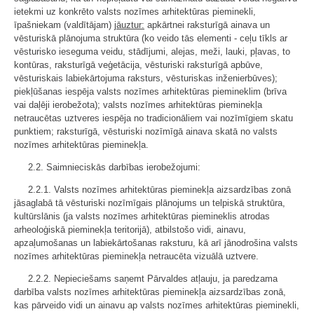
ietekmi uz konkrēto valsts nozīmes arhitektūras pieminekli,
īpašniekam (valdītājam)
jāuztur:
apkārtnei raksturīgā ainava un
vēsturiskā plānojuma struktūra (ko veido tās elementi - ceļu tīkls ar
vēsturisko ieseguma veidu, stādījumi, alejas, meži, lauki, pļavas, to
kontūras, raksturīgā veģetācija, vēsturiski raksturīgā apbūve,
vēsturiskais labiekārtojuma raksturs, vēsturiskas inženierbūves);
piekļūšanas iespēja valsts nozīmes arhitektūras piemineklim (brīva
vai daļēji ierobežota); valsts nozīmes arhitektūras pieminekļa
netraucētas uztveres iespēja no tradicionāliem vai nozīmīgiem skatu
punktiem; raksturīgā, vēsturiski nozīmīgā ainava skatā no valsts
nozīmes arhitektūras pieminekļa.
2.2. Saimnieciskās darbības ierobežojumi:
2.2.1. Valsts nozīmes arhitektūras pieminekļa aizsardzības zonā
jāsaglabā tā vēsturiski nozīmīgais plānojums un telpiskā struktūra,
kultūrslānis (ja valsts nozīmes arhitektūras piemineklis atrodas
arheoloģiskā pieminekļa teritorijā), atbilstošo vidi, ainavu,
apzaļumošanas un labiekārtošanas raksturu, kā arī jānodrošina valsts
nozīmes arhitektūras pieminekļa netraucēta vizuālā uztvere.
2.2.2. Nepieciešams saņemt Pārvaldes atļauju, ja paredzama
darbība valsts nozīmes arhitektūras pieminekļa aizsardzības zonā,
kas pārveido vidi un ainavu ap valsts nozīmes arhitektūras pieminekli,