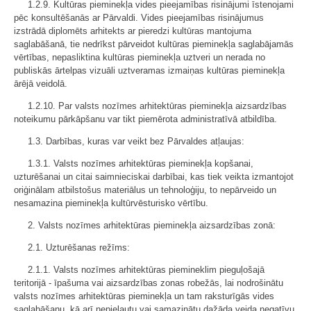
1.2.9. Kultūras pieminekļa vides pieejamības risinājumi īstenojami
pēc konsultēšanās ar Pārvaldi. Vides pieejamības risinājumus
izstrādā diplomēts arhitekts ar pieredzi kultūras mantojuma
saglabāšanā, tie nedrīkst pārveidot kultūras pieminekļa saglabājamās
vērtības, nepasliktina kultūras pieminekļa uztveri un nerada no
publiskās ārtelpas vizuāli uztveramas izmaiņas kultūras pieminekļa
ārējā veidolā.
1.2.10. Par valsts nozīmes arhitektūras pieminekļa aizsardzības
noteikumu pārkāpšanu var tikt piemērota administratīvā atbildība.
1.3. Darbības, kuras var veikt bez Pārvaldes atļaujas:
1.3.1. Valsts nozīmes arhitektūras pieminekļa kopšanai,
uzturēšanai un citai saimnieciskai darbībai, kas tiek veikta izmantojot
oriģinālam atbilstošus materiālus un tehnoloģiju, to nepārveido un
nesamazina pieminekļa kultūrvēsturisko vērtību.
2. Valsts nozīmes arhitektūras pieminekļa aizsardzības zonā:
2.1. Uzturēšanas režīms:
2.1.1. Valsts nozīmes arhitektūras piemineklim pieguļošajā
teritorijā - īpašuma vai aizsardzības zonas robežās, lai nodrošinātu
valsts nozīmes arhitektūras pieminekļa un tam raksturīgās vides
saglabāšanu, kā arī nepieļautu vai samazinātu dažāda veida negatīvu