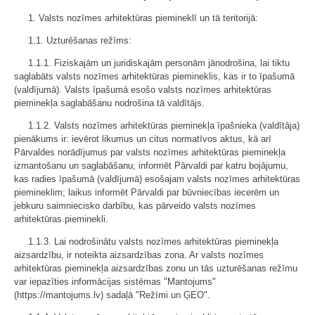
1. Valsts nozīmes arhitektūras piemineklī un tā teritorijā:
1.1. Uzturēšanas režīms:
1.1.1. Fiziskajām un juridiskajām personām jānodrošina, lai tiktu
saglabāts valsts nozīmes arhitektūras piemineklis, kas ir to īpašumā
(valdījumā). Valsts īpašumā esošo valsts nozīmes arhitektūras
pieminekļa saglabāšanu nodrošina tā valdītājs.
1.1.2. Valsts nozīmes arhitektūras pieminekļa īpašnieka (valdītāja)
pienākums ir: ievērot likumus un citus normatīvos aktus, kā arī
Pārvaldes norādījumus par valsts nozīmes arhitektūras pieminekļa
izmantošanu un saglabāšanu; informēt Pārvaldi par katru bojājumu,
kas radies īpašumā (valdījumā) esošajam valsts nozīmes arhitektūras
piemineklim; laikus informēt Pārvaldi par būvniecības iecerēm un
jebkuru saimniecisko darbību, kas pārveido valsts nozīmes
arhitektūras pieminekli.
1.1.3. Lai nodrošinātu valsts nozīmes arhitektūras pieminekļa
aizsardzību, ir noteikta aizsardzības zona. Ar valsts nozīmes
arhitektūras pieminekļa aizsardzības zonu un tās uzturēšanas režīmu
var iepazīties informācijas sistēmas "Mantojums"
(https://mantojums.lv) sadaļā "Režīmi un ĢEO".