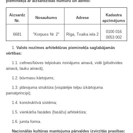
pieminekļa ar aizsardzības numuru un adresi:
Aizsardz
Kadastra
Nosaukums
Adrese
Nr.
apzīmējums
0100 016
6681
"Korpuss Nr. 2"
Rīga, Tvaika iela 2
0053 002
1.
Valsts nozīmes arhitektūras pieminekļa saglabājamās
vērtības:
1.1. celtnes/būves telpiskais risinājums ainavā, vidē (pilsētvides
ainavā, lauku ainavā);
1.2. būvmasu kārtojums;
1.3. plānojuma struktūra (vispārējie telpu izkārtojuma
pamatprincipi);
1.4. konstruktīvā sistēma;
1.5. vienkārša fasādes (fasāžu) arhitektūra;
1.6. jumta forma.
Nacionālās kultūras mantojuma pārvaldes izvirzītās prasības: