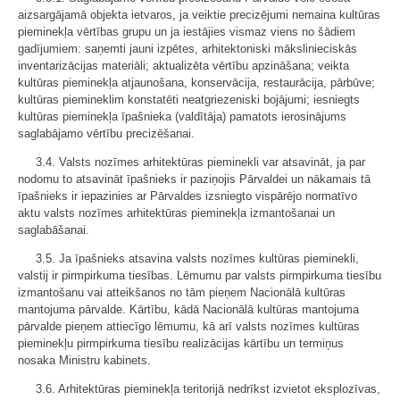
aizsargājamā objekta ietvaros, ja veiktie precizējumi nemaina kultūras
pieminekļa vērtības grupu un ja iestājies vismaz viens no šādiem
gadījumiem: saņemti jauni izpētes, arhitektoniski mākslinieciskās
inventarizācijas materiāli; aktualizēta vērtību apzināšana; veikta
kultūras pieminekļa atjaunošana, konservācija, restaurācija, pārbūve;
kultūras piemineklim konstatēti neatgriezeniski bojājumi; iesniegts
kultūras pieminekļa īpašnieka (valdītāja) pamatots ierosinājums
saglabājamo vērtību precizēšanai.
3.4. Valsts nozīmes arhitektūras pieminekli var atsavināt, ja par
nodomu to atsavināt īpašnieks ir paziņojis Pārvaldei un nākamais tā
īpašnieks ir iepazinies ar Pārvaldes izsniegto vispārējo normatīvo
aktu valsts nozīmes arhitektūras pieminekļa izmantošanai un
saglabāšanai.
3.5. Ja īpašnieks atsavina valsts nozīmes kultūras pieminekli,
valstij ir pirmpirkuma tiesības. Lēmumu par valsts pirmpirkuma tiesību
izmantošanu vai atteikšanos no tām pieņem Nacionālā kultūras
mantojuma pārvalde. Kārtību, kādā Nacionālā kultūras mantojuma
pārvalde pieņem attiecīgo lēmumu, kā arī valsts nozīmes kultūras
pieminekļu pirmpirkuma tiesību realizācijas kārtību un termiņus
nosaka Ministru kabinets.
3.6. Arhitektūras pieminekļa teritorijā nedrīkst izvietot eksplozīvas,