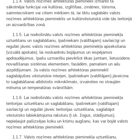
1.1.4. Valsts nozīmes arhitektūras pieminekli izmanto tā
sākotnējai funkcijai vai kultūras, izglītības, zinātnes, tūrisma,
saimnieciskiem vai citiem mērķiem tā, lai tiktu saglabāts valsts
nozīmes arhitektūras piemineklis un kultūrvēsturiskā vide tās teritorijā
un aizsardzības zonā.
1.1.5. Lai nodrošinātu valsts nozīmes arhitektūras pieminekļa
uzturēšanu un saglabāšanu, īpašniekam (valdītajam) savlaicīgi un
regulāri jāveic valsts nozīmes arhitektūras pieminekļa apsekošana
(vizuālā apskate), lai noskaidrotu bojājumus un iespējamos
apdraudējumus, īpašu uzmanību pievēršot ēkas jumtam, lietusūdens
novadīšanas sistēmas elementiem, fasādēm, pamatiem un ailu
aizpildījumam. Ja valsts nozīmes arhitektūras piemineklī
saglabājušies vēsturiskie interjeri, īpašniekam (valdītājam) jāveicina
to saglabāšanai atbilstošs mikroklimats, izvairoties no straujām
mitruma un temperatūras svārstībām.
1.1.6. Lai nodrošinātu valsts nozīmes arhitektūras pieminekļa
teritorijas uzturēšanu un saglabāšanu, īpašniekam (valdītajam)
savlaicīgi un regulāri jāveic teritorijas uzturēšana, saglabājot
vēsturisko labiekārtojuma raksturu (t.sk. žogus, stādījumus),
nepieļaujot pašizsējas koku un krūmu augšanu, kas var bojāt valsts
nozīmes arhitektūras pieminekli.
1.1.7. Valsts nozīmes arhitektūras pieminekļa uzturēšanu,