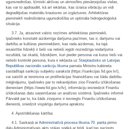
ugunsnedrošas, ķīmiski aktīvas un atmosfēru piesārņojošas vielas,
kas var to apdraudēt, kā arī iekārtas, kas izraisa vibrāciju un vidi
degradējošas materiālu krautuves un izgāztuves. Arhitektūras
piemineklī nodrošināma ugunsdrošība un optimāla hidroģeoloģiskā
situācija.
3.7. Ja, atsavinot valsts nozīmes arhitektūras pieminekli,
īpašnieks konstatē aizdomīga darījuma pazīmes, tas ir, darījumu vai
darbību ar kultūras pieminekļiem, kas rada aizdomas, ka tajā
iesaistītie līdzekļi ir tieši vai netieši iegūti noziedzīga nodarījuma
rezultātā, tai skaitā, līdzekļiem, kuri pieder personai vai kurus tieši vai
netieši kontrolē persona, kura ir iekļauta uz
Starptautisko un Latvijas
Republikas nacionālo sankciju likuma
pamata Ministru kabineta
sastādītajā sankciju subjektu sarakstā (https://sankcijas.fid.gov.lv/),
vai saistīti ar terorisma un proliferācijas finansēšanu vai šādu darbību
mēģinājumu, īpašnieks par to nekavējoties ziņo Finanšu izlūkošanas
dienestam (https://www.fid.gov.lv/lv), informāciju iesniedzot Finanšu
izlūkošanas datu saņemšanas un analīzes sistēmā. Īpašnieks informē
Pārvaldi par to, ka šāds ziņojums ir iesniegts Finanšu izlūkošanas
dienestā, sniedzot vispārīgu darījuma aprakstu.
4. Apstrīdēšanas kārtība:
4.1. Saskaņā ar
Administratīvā procesa likuma
70. panta
pirmo
daļu Administratīvais akts stājas spēkā ar brīdi, kad tas paziņots