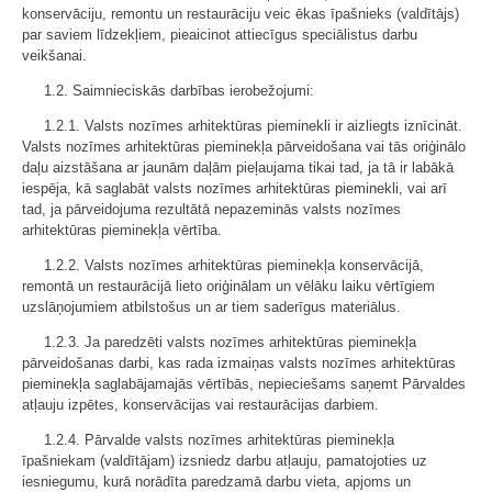
konservāciju, remontu un restaurāciju veic ēkas īpašnieks (valdītājs)
par saviem līdzekļiem, pieaicinot attiecīgus speciālistus darbu
veikšanai.
1.2. Saimnieciskās darbības ierobežojumi:
1.2.1. Valsts nozīmes arhitektūras pieminekli ir aizliegts iznīcināt.
Valsts nozīmes arhitektūras pieminekļa pārveidošana vai tās oriģinālo
daļu aizstāšana ar jaunām daļām pieļaujama tikai tad, ja tā ir labākā
iespēja, kā saglabāt valsts nozīmes arhitektūras pieminekli, vai arī
tad, ja pārveidojuma rezultātā nepazeminās valsts nozīmes
arhitektūras pieminekļa vērtība.
1.2.2. Valsts nozīmes arhitektūras pieminekļa konservācijā,
remontā un restaurācijā lieto oriģinālam un vēlāku laiku vērtīgiem
uzslāņojumiem atbilstošus un ar tiem saderīgus materiālus.
1.2.3. Ja paredzēti valsts nozīmes arhitektūras pieminekļa
pārveidošanas darbi, kas rada izmaiņas valsts nozīmes arhitektūras
pieminekļa saglabājamajās vērtībās, nepieciešams saņemt Pārvaldes
atļauju izpētes, konservācijas vai restaurācijas darbiem.
1.2.4. Pārvalde valsts nozīmes arhitektūras pieminekļa
īpašniekam (valdītājam) izsniedz darbu atļauju, pamatojoties uz
iesniegumu, kurā norādīta paredzamā darbu vieta, apjoms un