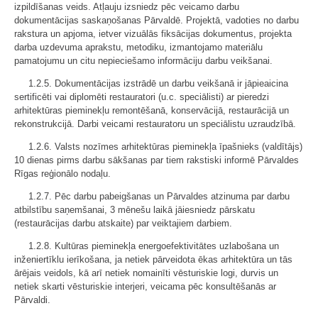
izpildīšanas veids. Atļauju izsniedz pēc veicamo darbu
dokumentācijas saskaņošanas Pārvaldē. Projektā, vadoties no darbu
rakstura un apjoma, ietver vizuālās fiksācijas dokumentus, projekta
darba uzdevuma aprakstu, metodiku, izmantojamo materiālu
pamatojumu un citu nepieciešamo informāciju darbu veikšanai.
1.2.5. Dokumentācijas izstrādē un darbu veikšanā ir jāpieaicina
sertificēti vai diplomēti restauratori (u.c. speciālisti) ar pieredzi
arhitektūras pieminekļu remontēšanā, konservācijā, restaurācijā un
rekonstrukcijā. Darbi veicami restauratoru un speciālistu uzraudzībā.
1.2.6. Valsts nozīmes arhitektūras pieminekļa īpašnieks (valdītājs)
10 dienas pirms darbu sākšanas par tiem rakstiski informē Pārvaldes
Rīgas reģionālo nodaļu.
1.2.7. Pēc darbu pabeigšanas un Pārvaldes atzinuma par darbu
atbilstību saņemšanai, 3 mēnešu laikā jāiesniedz pārskatu
(restaurācijas darbu atskaite) par veiktajiem darbiem.
1.2.8. Kultūras pieminekļa energoefektivitātes uzlabošana un
inženiertīklu ierīkošana, ja netiek pārveidota ēkas arhitektūra un tās
ārējais veidols, kā arī netiek nomainīti vēsturiskie logi, durvis un
netiek skarti vēsturiskie interjeri, veicama pēc konsultēšanās ar
Pārvaldi.