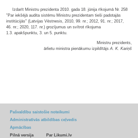
Izdarīt Ministru prezidenta 2010. gada 18. jūnija rīkojumā Nr. 258
"Par iekšējā audita sistēmu Ministru prezidentam tieši padotajās
institūcijās" (Latvijas Vēstnesis, 2010, 99. nr.; 2012, 91. nr.; 2017,
46. nr.; 2020, 117. nr.) grozījumus un svītrot rīkojuma
1.3. apakšpunktu, 3. un 5. punktu.
Ministru prezidents,
ārlietu ministra pienākumu izpildītājs
A. K. Kariņš
Pašvaldību saistošie noteikumi
Administratīvās atbildības ceļvedis
Apmācības
Pilnā versija
Par Likumi.lv