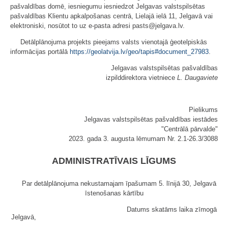
pašvaldības domē, iesniegumu iesniedzot Jelgavas valstspilsētas
pašvaldības Klientu apkalpošanas centrā, Lielajā ielā 11, Jelgavā vai
elektroniski, nosūtot to uz e-pasta adresi pasts@jelgava.lv.
Detālplānojuma projekts pieejams valsts vienotajā ģeotelpiskās
informācijas portālā
https://geolatvija.lv/geo/tapis#document_27983
.
Jelgavas valstspilsētas pašvaldības
izpilddirektora vietniece
L. Daugaviete
Pielikums
Jelgavas valstspilsētas pašvaldības iestādes
"Centrālā pārvalde"
2023. gada 3. augusta lēmumam Nr. 2.1-26.3/3088
ADMINISTRATĪVAIS LĪGUMS
Par detālplānojuma nekustamajam īpašumam 5. līnijā 30, Jelgavā
īstenošanas kārtību
Datums skatāms laika zīmogā
Jelgavā,