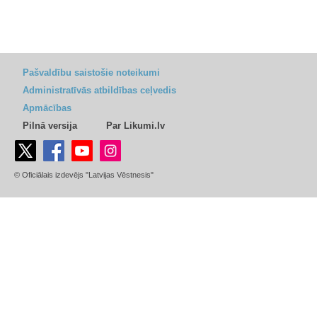
Pašvaldību saistošie noteikumi
Administratīvās atbildības ceļvedis
Apmācības
Pilnā versija
Par Likumi.lv
© Oficiālais izdevējs "Latvijas Vēstnesis"