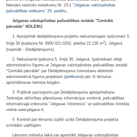
februāra saistošo noteikumu Nr. 23-1 "
Jelgavas valstspilsētas
pašvaldības nolikums
"
20. punktu
,
Jelgavas valstspilsētas pašvaldības iestāde "Centrālā
pārvalde" NOLEMJ:
1. Apstiprināt detālplānojuma projektu nekustamajam īpašumam 5.
2
līnijā 30 (kadastra Nr. 0900 021 0252, platība 22 135 m
), Jelgavā
(turpmāk - Detālplānojums).
2. Nekustamā īpašuma 5. līnijā 30, Jelgavā, īpašniekam slēgt
administratīvo līgumu ar Jelgavas valstspilsētas pašvaldības iestādi
"Centrālā pārvalde" par Detālplānojuma īstenošanu atbilstoši
administratīvā līguma projektam (
pielikumā
) pēc šī lēmuma
apstrīdēšanas termiņa beigām.
3. Publicēt paziņojumu par Detālplānojuma apstiprināšanu
Teritorijas attīstības plānošanas informācijas sistēmā, pašvaldības
informatīvajā izdevumā "Jelgavas Vēstnesis" un pašvaldības tīmekļa
vietnē www.jelgava.lv.
4. Kontroli par lēmuma izpildi uzdot Detālplānojuma projekta
izstrādes vadītājam.
Lēmumu mēneša laikā var apstrīdēt Jelgavas valstspilsētas