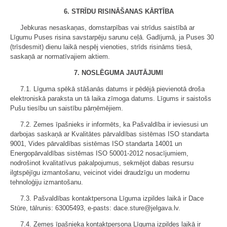
6. STRĪDU RISINĀŠANAS KĀRTĪBA
Jebkuras nesaskaņas, domstarpības vai strīdus saistībā ar
Līgumu Puses risina savstarpēju sarunu ceļā. Gadījumā, ja Puses 30
(trīsdesmit) dienu laikā nespēj vienoties, strīds risināms tiesā,
saskaņā ar normatīvajiem aktiem.
7. NOSLĒGUMA JAUTĀJUMI
7.1. Līguma spēkā stāšanās datums ir pēdējā pievienotā droša
elektroniskā paraksta un tā laika zīmoga datums. Līgums ir saistošs
Pušu tiesību un saistību pārņēmējiem.
7.2. Zemes īpašnieks ir informēts, ka Pašvaldība ir ieviesusi un
darbojas saskaņā ar Kvalitātes pārvaldības sistēmas ISO standarta
9001, Vides pārvaldības sistēmas ISO standarta 14001 un
Energopārvaldības sistēmas ISO 50001-2012 nosacījumiem,
nodrošinot kvalitatīvus pakalpojumus, sekmējot dabas resursu
ilgtspējīgu izmantošanu, veicinot videi draudzīgu un modernu
tehnoloģiju izmantošanu.
7.3. Pašvaldības kontaktpersona Līguma izpildes laikā ir Dace
Stūre, tālrunis: 63005493, e-pasts: dace.sture@jelgava.lv.
7.4. Zemes īpašnieka kontaktpersona Līguma izpildes laikā ir