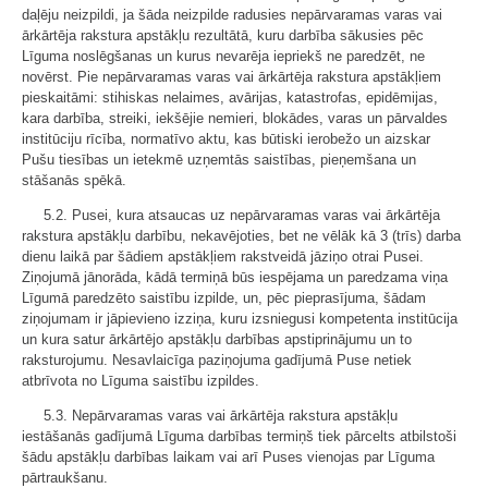
daļēju neizpildi, ja šāda neizpilde radusies nepārvaramas varas vai
ārkārtēja rakstura apstākļu rezultātā, kuru darbība sākusies pēc
Līguma noslēgšanas un kurus nevarēja iepriekš ne paredzēt, ne
novērst. Pie nepārvaramas varas vai ārkārtēja rakstura apstākļiem
pieskaitāmi: stihiskas nelaimes, avārijas, katastrofas, epidēmijas,
kara darbība, streiki, iekšējie nemieri, blokādes, varas un pārvaldes
institūciju rīcība, normatīvo aktu, kas būtiski ierobežo un aizskar
Pušu tiesības un ietekmē uzņemtās saistības, pieņemšana un
stāšanās spēkā.
5.2. Pusei, kura atsaucas uz nepārvaramas varas vai ārkārtēja
rakstura apstākļu darbību, nekavējoties, bet ne vēlāk kā 3 (trīs) darba
dienu laikā par šādiem apstākļiem rakstveidā jāziņo otrai Pusei.
Ziņojumā jānorāda, kādā termiņā būs iespējama un paredzama viņa
Līgumā paredzēto saistību izpilde, un, pēc pieprasījuma, šādam
ziņojumam ir jāpievieno izziņa, kuru izsniegusi kompetenta institūcija
un kura satur ārkārtējo apstākļu darbības apstiprinājumu un to
raksturojumu. Nesavlaicīga paziņojuma gadījumā Puse netiek
atbrīvota no Līguma saistību izpildes.
5.3. Nepārvaramas varas vai ārkārtēja rakstura apstākļu
iestāšanās gadījumā Līguma darbības termiņš tiek pārcelts atbilstoši
šādu apstākļu darbības laikam vai arī Puses vienojas par Līguma
pārtraukšanu.