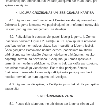
Detālplānojuma īstenošanu un izskatīt jautājumu par tā atzīšanu par
spēku zaudējušu.
4. LĪGUMA GROZĪŠANAS UN IZBEIGŠANAS KĀRTĪBA
4.1. Līgumu var grozīt vai izbeigt Pusēm savstarpēji vienojoties.
Jebkuras Līguma izmaiņas vai papildinājumi tiek noformēti rakstveidā
un kļūst par Līguma neatņemamu sastāvdaļu.
4.2. Pašvaldībai ir tiesības vienpusēji izbeigt Līgumu, ja Zemes
īpašnieks neievēro Līguma 2. sadaļā un 3.1. apakšpunktā noteiktās
prasības un/vai normatīvos aktus, kas ir saistīti ar Līguma izpildi.
Šādā gadījumā Pašvaldība nosūta Zemes īpašniekam rakstisku
brīdinājumu par konstatēto Līguma noteikumu pārkāpumu, nosakot
saprātīgu termiņu tā novēršanai. Gadījumā, ja Zemes īpašnieks
termiņā nav novērsis pārkāpumu, Līgums tiek uzskatīts par izbeigtu,
neslēdzot atsevišķu vienošanos. Par to tiek paziņots Zemes
īpašniekam, iesniedzot vienpusēju atkāpšanās paziņojumu, kurā
noteikts termiņš, ar kuru Līgums tiek izbeigts.
4.3. Līgums zaudē spēku, ja Detālplānojums tiek atzīts par spēku
zaudējušu.
5. NEPĀRVARAMA VARA
5.1. Puses tiek atbrīvotas no atbildības par Līguma pilnīgu vai