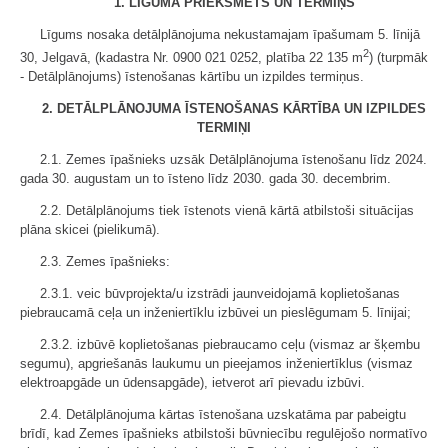
1. LĪGUMA PRIEKŠMETS UN TERMIŅŠ
Līgums nosaka detālplānojuma nekustamajam īpašumam 5. līnijā
2
30, Jelgavā, (kadastra Nr. 0900 021 0252, platība 22 135 m
) (turpmāk
- Detālplānojums) īstenošanas kārtību un izpildes termiņus.
2. DETĀLPLĀNOJUMA ĪSTENOŠANAS KĀRTĪBA UN IZPILDES
TERMIŅI
2.1. Zemes īpašnieks uzsāk Detālplānojuma īstenošanu līdz 2024.
gada 30. augustam un to īsteno līdz 2030. gada 30. decembrim.
2.2. Detālplānojums tiek īstenots vienā kārtā atbilstoši situācijas
plāna skicei (pielikumā).
2.3. Zemes īpašnieks:
2.3.1. veic būvprojekta/u izstrādi jaunveidojamā koplietošanas
piebraucamā ceļa un inženiertīklu izbūvei un pieslēgumam 5. līnijai;
2.3.2. izbūvē koplietošanas piebraucamo ceļu (vismaz ar šķembu
segumu), apgriešanās laukumu un pieejamos inženiertīklus (vismaz
elektroapgāde un ūdensapgāde), ietverot arī pievadu izbūvi.
2.4. Detālplānojuma kārtas īstenošana uzskatāma par pabeigtu
brīdī, kad Zemes īpašnieks atbilstoši būvniecību regulējošo normatīvo