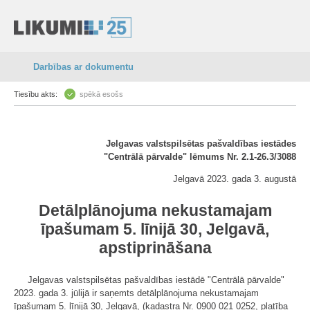
Darbības ar dokumentu
Tiesību akts:
spēkā esošs
Jelgavas valstspilsētas pašvaldības iestādes
"Centrālā pārvalde" lēmums Nr. 2.1-26.3/3088
Jelgavā 2023. gada 3. augustā
Detālplānojuma nekustamajam
īpašumam 5. līnijā 30, Jelgavā,
apstiprināšana
Jelgavas valstspilsētas pašvaldības iestādē "Centrālā pārvalde"
2023. gada 3. jūlijā ir saņemts detālplānojuma nekustamajam
īpašumam 5. līnijā 30, Jelgavā, (kadastra Nr. 0900 021 0252, platība