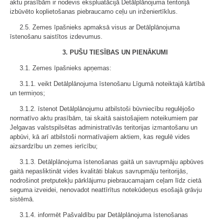
aktu prasībām ir nodevis ekspluatācijā Detālplānojuma teritorijā
izbūvēto koplietošanas piebraucamo ceļu un inženiertīklus.
2.5. Zemes īpašnieks apmaksā visus ar Detālplānojuma
īstenošanu saistītos izdevumus.
3. PUŠU TIESĪBAS UN PIENĀKUMI
3.1. Zemes īpašnieks apņemas:
3.1.1. veikt Detālplānojuma īstenošanu Līgumā noteiktajā kārtībā
un termiņos;
3.1.2. īstenot Detālplānojumu atbilstoši būvniecību regulējošo
normatīvo aktu prasībām, tai skaitā saistošajiem noteikumiem par
Jelgavas valstspilsētas administratīvās teritorijas izmantošanu un
apbūvi, kā arī atbilstoši normatīvajiem aktiem, kas regulē vides
aizsardzību un zemes ierīcību;
3.1.3. Detālplānojuma īstenošanas gaitā un savrupmāju apbūves
gaitā nepasliktināt vides kvalitāti blakus savrupmāju teritorijās,
nodrošinot pretputekļu pārklājumu piebraucamajam ceļam līdz cietā
seguma izveidei, nenovadot neattīrītus notekūdeņus esošajā grāvju
sistēmā.
3.1.4. informēt Pašvaldību par Detālplānojuma īstenošanas