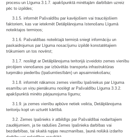
procesu un Līguma 3.1.7. apakšpunktā minētajām darbībām uzreiz
pēc to izpildes;
3.1.5. informēt Pašvaldību par kavējošiem vai traucējošiem
faktoriem, kas var ietekmēt Detālplānojuma īstenošanu Līgumā
noteiktajos termiņos;
3.1.6. Pašvaldības noteiktajā termiņā sniegt informāciju un
paskaidrojumus par Līguma nosacījumu izpildē konstatētajiem
trūkumiem un tos novērst;
3.1.7. noslēgt ar Detālplānojuma teritorijā izveidoto zemes vienību
pircējiem vienošanos par izbūvētās transporta infrastruktūras
turpmāko piederību (īpašumtiesībām) un apsaimniekošanu;
3.1.8. informēt nākamos zemes vienību īpašniekus par Līguma
esamību un viņu pienākumu noslēgt ar Pašvaldību Līguma 3.3.2.
apakšpunktā minēto pārjaunojuma līgumu;
3.1.9. ja zemes vienību apbūve netiek veikta, Detālplānojuma
teritoriju kopt un uzturēt kārtībā.
3.2. Zemes īpašnieks ir atbildīgs par Pašvaldībai nodarītajiem
zaudējumiem, ja tie radušies Zemes īpašnieka darbības vai
bezdarbības, tai skaitā rupjas neuzmanības, ļaunā nolūkā izdarīto
darbību vai nolaidības rezultātā.