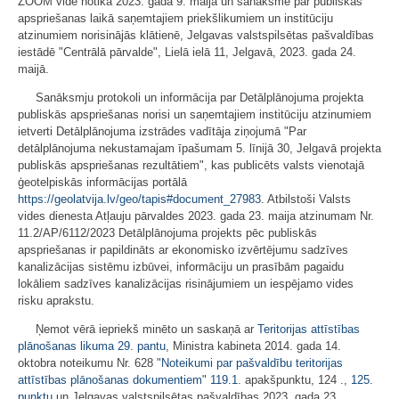
ZOOM vidē notika 2023. gada 9. maijā un sanāksme par publiskās
apspriešanas laikā saņemtajiem priekšlikumiem un institūciju
atzinumiem norisinājās klātienē, Jelgavas valstspilsētas pašvaldības
iestādē "Centrālā pārvalde", Lielā ielā 11, Jelgavā, 2023. gada 24.
maijā.
Sanāksmju protokoli un informācija par Detālplānojuma projekta
publiskās apspriešanas norisi un saņemtajiem institūciju atzinumiem
ietverti Detālplānojuma izstrādes vadītāja ziņojumā "Par
detālplānojuma nekustamajam īpašumam 5. līnijā 30, Jelgavā projekta
publiskās apspriešanas rezultātiem", kas publicēts valsts vienotajā
ģeotelpiskās informācijas portālā
https://geolatvija.lv/geo/tapis#document_27983
. Atbilstoši Valsts
vides dienesta Atļauju pārvaldes 2023. gada 23. maija atzinumam Nr.
11.2/AP/6112/2023 Detālplānojuma projekts pēc publiskās
apspriešanas ir papildināts ar ekonomisko izvērtējumu sadzīves
kanalizācijas sistēmu izbūvei, informāciju un prasībām pagaidu
lokāliem sadzīves kanalizācijas risinājumiem un iespējamo vides
risku aprakstu.
Ņemot vērā iepriekš minēto un saskaņā ar
Teritorijas attīstības
plānošanas likuma
29. pantu
, Ministra kabineta 2014. gada 14.
oktobra noteikumu Nr. 628 "
Noteikumi par pašvaldību teritorijas
attīstības plānošanas dokumentiem
"
119.1
. apakšpunktu, 124 .,
125.
punktu
un Jelgavas valstspilsētas pašvaldības 2023. gada 23.