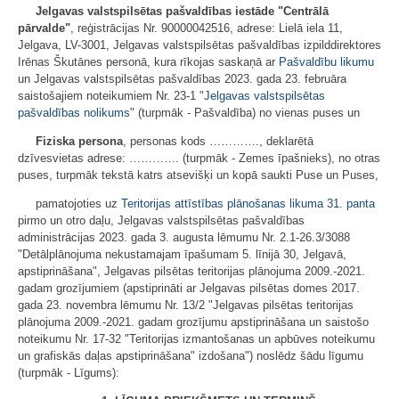
Jelgavas valstspilsētas pašvaldības iestāde "Centrālā
pārvalde"
, reģistrācijas Nr. 90000042516, adrese: Lielā iela 11,
Jelgava, LV-3001, Jelgavas valstspilsētas pašvaldības izpilddirektores
Irēnas Škutānes personā, kura rīkojas saskaņā ar
Pašvaldību likumu
un Jelgavas valstspilsētas pašvaldības 2023. gada 23. februāra
saistošajiem noteikumiem Nr. 23-1 "
Jelgavas valstspilsētas
pašvaldības nolikums
" (turpmāk - Pašvaldība) no vienas puses un
Fiziska persona
, personas kods …………., deklarētā
dzīvesvietas adrese: …………. (turpmāk - Zemes īpašnieks), no otras
puses, turpmāk tekstā katrs atsevišķi un kopā saukti Puse un Puses,
pamatojoties uz
Teritorijas attīstības plānošanas likuma
31. panta
pirmo un otro daļu, Jelgavas valstspilsētas pašvaldības
administrācijas 2023. gada 3. augusta lēmumu Nr. 2.1-26.3/3088
"Detālplānojuma nekustamajam īpašumam 5. līnijā 30, Jelgavā,
apstiprināšana", Jelgavas pilsētas teritorijas plānojuma 2009.-2021.
gadam grozījumiem (apstiprināti ar Jelgavas pilsētas domes 2017.
gada 23. novembra lēmumu Nr. 13/2 "Jelgavas pilsētas teritorijas
plānojuma 2009.-2021. gadam grozījumu apstiprināšana un saistošo
noteikumu Nr. 17-32 "Teritorijas izmantošanas un apbūves noteikumu
un grafiskās daļas apstiprināšana" izdošana") noslēdz šādu līgumu
(turpmāk - Līgums):