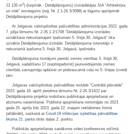
2
22 135 m
) (turpmāk - Detālplānojums) izstrādātājas SIA "Arhitektūra
un vide" iesniegums (reģ. Nr. 2.1-26.3/3088) ar lūgumu apstiprināt
Detālplānojuma projektu.
Ar Jelgavas valstspilsētas pašvaldības administrācijas 2022. gada
7. jūlija lēmumu Nr. 2-35.1.2/1708 "Detālplānojuma izstrādes
uzsākšana nekustamajam īpašumam 5. līnijā 30, Jelgavā" tika
uzsākta Detālplānojuma izstrāde. Detālplānojuma īstenotājs ir
nekustamā īpašuma 5. līnijā 30, Jelgavā, īpašnieks.
Detālplānojuma risinājumi paredz zemes vienības 5. līnijā 30,
Jelgavā, sadalīšanu 17 (septiņpadsmit) jaunveidojamās zemes
vienībās savrupmāju apbūvei un piebraucamā ceļa no 5. līnijas izveidi
tām.
Jelgavas valstspilsētas pašvaldības iestāde "Centrālā pārvalde"
2023. gada 18. aprīlī pieņēma lēmumu Nr. 2-26.3/1422 par
Detālplānojuma projekta nodošanu publiskajai apspriešanai un
atzinumu saņemšanai. Publiskā apspriešana norisinājās no 2023.
gada 25. aprīļa līdz 2023. gada 22. maijam neklātienes formā
(attālināti), saskaņā ar
Covid-19 infekcijas izplatības pārvaldības
likuma
21. panta
otrās daļas 2. punktu.
Publiskās apspriešanas sanāksme video konferences režīmā