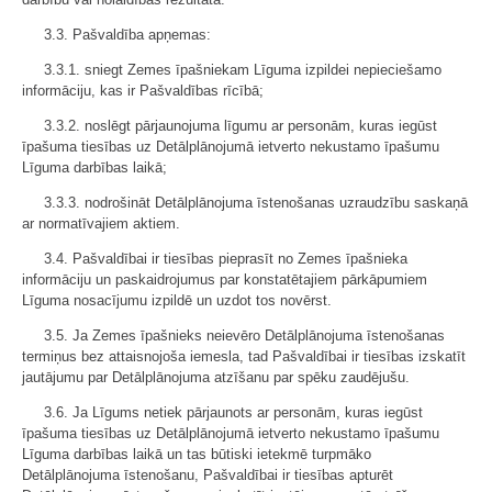
3.3. Pašvaldība apņemas:
3.3.1. sniegt Zemes īpašniekam Līguma izpildei nepieciešamo
informāciju, kas ir Pašvaldības rīcībā;
3.3.2. noslēgt pārjaunojuma līgumu ar personām, kuras iegūst
īpašuma tiesības uz Detālplānojumā ietverto nekustamo īpašumu
Līguma darbības laikā;
3.3.3. nodrošināt Detālplānojuma īstenošanas uzraudzību saskaņā
ar normatīvajiem aktiem.
3.4. Pašvaldībai ir tiesības pieprasīt no Zemes īpašnieka
informāciju un paskaidrojumus par konstatētajiem pārkāpumiem
Līguma nosacījumu izpildē un uzdot tos novērst.
3.5. Ja Zemes īpašnieks neievēro Detālplānojuma īstenošanas
termiņus bez attaisnojoša iemesla, tad Pašvaldībai ir tiesības izskatīt
jautājumu par Detālplānojuma atzīšanu par spēku zaudējušu.
3.6. Ja Līgums netiek pārjaunots ar personām, kuras iegūst
īpašuma tiesības uz Detālplānojumā ietverto nekustamo īpašumu
Līguma darbības laikā un tas būtiski ietekmē turpmāko
Detālplānojuma īstenošanu, Pašvaldībai ir tiesības apturēt