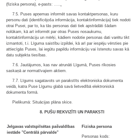
(fiziska persona), e-pasts: …..
.
7.5. Puses apņemas informēt savas kontaktpersonas, kuru
personu dati (identificējoša informācija, kontaktinformācija) tiek nodoti
otrai Pusei, par to, ka tās personas dati tiek apstrādāti šādam
nolūkam, kā arī informēt par otras Puses nosaukumu,
kontaktinformāciju un mērķi, kādiem nodotie personas dati varētu tikt
izmantoti, t.i. Līguma saistību izpildei, kā arī par iespēju vērsties pie
attiecīgās Puses, lai iegūtu papildu informāciju vai īstenotu savas kā
datu subjekta tiesības.
7.6. Jautājumos, kas nav atrunāti Līgumā, Puses rīkosies
saskaņā ar normatīvajiem aktiem.
7.7. Līgums sagatavots un parakstīts elektroniska dokumenta
veidā, katra Puse Līgumu glabā savā lietvedībā elektroniskā
dokumenta formā.
Pielikumā: Situācijas plāna skice.
8. PUŠU REKVIZĪTI UN PARAKSTI
Jelgavas valstspilsētas pašvaldības
Fiziska persona
iestāde "Centrālā pārvalde"
Personas kods: