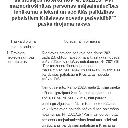
maznodrošinātas personas mājsaimniecības
ienākumu slieksni un sociālās palīdzības
pabalstiem Krāslavas novada pašvaldībā""
paskaidrojuma raksts
Paskaidrojuma
Norādāmā informācija
raksta sadaļas
1. Projekta
Krāslavas novada pašvaldības dome 2021.
nepieciešamības
gada 28. oktobrī apstiprināja Krāslavas novada
pamatojums
pašvaldības saistošos noteikumus Nr. 2021/16
"Par maznodrošinātas personas
mājsaimniecības ienākumu slieksni un sociālās
palīdzības pabalstiem Krāslavas novada
pašvaldībā".
Ņemot vērā to, ka no 2023. gada 1. jūlija spēkā
stāsies grozījumi Sociālo pakalpojumu un
sociālās palīdzības likumā, kuri paredz 33.
panta grozījumus. Līdz ar to ir nepieciešams
veikt Krāslavas novada pašvaldības saistošos
noteikumus Nr. 2021/16 "Par maznodrošinātas
personas mājsaimniecības ienākumu slieksni
un sociālās palīdzības pabalstiem Krāslavas