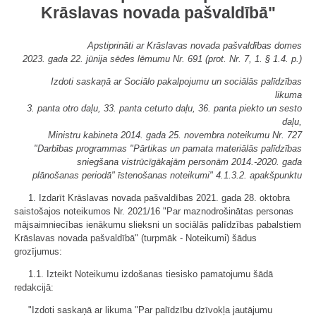
Krāslavas novada pašvaldībā"
Apstiprināti ar Krāslavas novada pašvaldības domes
2023. gada 22. jūnija sēdes lēmumu Nr. 691 (prot. Nr. 7, 1. § 1.4. p.)
Izdoti saskaņā ar Sociālo pakalpojumu un sociālās palīdzības
likuma
3. panta otro daļu, 33. panta ceturto daļu, 36. panta piekto un sesto
daļu,
Ministru kabineta 2014. gada 25. novembra noteikumu Nr. 727
"Darbības programmas "Pārtikas un pamata materiālās palīdzības
sniegšana vistrūcīgākajām personām 2014.-2020. gada
plānošanas periodā" īstenošanas noteikumi" 4.1.3.2. apakšpunktu
1. Izdarīt Krāslavas novada pašvaldības 2021. gada 28. oktobra
saistošajos noteikumos Nr. 2021/16 "Par maznodrošinātas personas
mājsaimniecības ienākumu slieksni un sociālās palīdzības pabalstiem
Krāslavas novada pašvaldībā" (turpmāk - Noteikumi) šādus
grozījumus:
1.1. Izteikt Noteikumu izdošanas tiesisko pamatojumu šādā
redakcijā:
"Izdoti saskaņā ar likuma "Par palīdzību dzīvokļa jautājumu