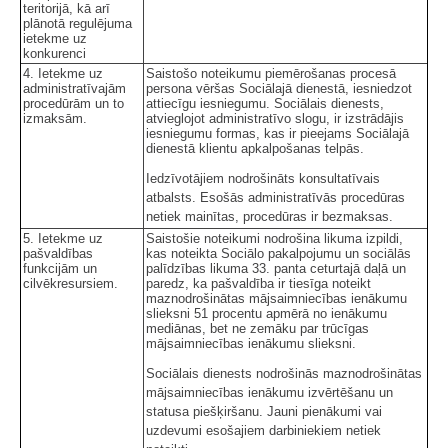
teritorijā, kā arī
plānotā regulējuma
ietekme uz
konkurenci
4. Ietekme uz
Saistošo noteikumu piemērošanas procesā
administratīvajām
persona vēršas Sociālajā dienestā, iesniedzot
procedūrām un to
attiecīgu iesniegumu. Sociālais dienests,
izmaksām.
atvieglojot administratīvo slogu, ir izstrādājis
iesniegumu formas, kas ir pieejams Sociālajā
dienestā klientu apkalpošanas telpās.
Iedzīvotājiem nodrošināts konsultatīvais
atbalsts. Esošās administratīvās procedūras
netiek mainītas, procedūras ir bezmaksas.
5. Ietekme uz
Saistošie noteikumi nodrošina likuma izpildi,
pašvaldības
kas noteikta Sociālo pakalpojumu un sociālās
funkcijām un
palīdzības likuma 33. panta ceturtajā daļā un
cilvēkresursiem.
paredz, ka pašvaldība ir tiesīga noteikt
maznodrošinātas mājsaimniecības ienākumu
slieksni 51 procentu apmērā no ienākumu
mediānas, bet ne zemāku par trūcīgas
mājsaimniecības ienākumu slieksni.
Sociālais dienests nodrošinās maznodrošinātas
mājsaimniecības ienākumu izvērtēšanu un
statusa piešķiršanu. Jauni pienākumi vai
uzdevumi esošajiem darbiniekiem netiek