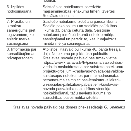
noteikti.
6. Izpildes
Saistošajos noteikumos paredzēto
nodrošināšana
mājsaimniecības ienākumu līmeni izvērtēs
Sociālais dienests.
7. Prasību un
Saistošo noteikumu izdošanu paredz likums -
izmaksu
Sociālo pakalpojumu un sociālās palīdzības
samērīgums pret
likuma 33. panta ceturtā daļa. Saistošie
ieguvumiem, ko
noteikumi piemēroti likumā noteikto mērķu
sniedz mērķa
sasniegšanai un paredz to, kas ir vajadzīgs
sasniegšana
minētā mērķa sasniegšanai.
8. Informācija par
Atbilstoši Pašvaldību likuma 46. panta trešajai
konsultācijām ar
daļai Noteikumu projekts tika publicēts
privātpersonām
Krāslavas novada pašvaldības tīmekļvietnē
https://www.kraslava.lv/lv/jaunums/sabiedribas-
viedokla-noskaidrosana-par-saistoso-noteikumu-
projektu-grozijumi-kraslavas-novada-pasvaldiba-
saistosajos-noteikumos-par-maznodrosinatas-
personas-majsaimniecibas-ienakumu-slieksni-
un-socialas-palidzibas-pabalstiem-kraslavas-
novada-pasvaldiba sabiedrības viedokļa
noskaidrošanai, taču neviens lūgums no
sabiedrības puses netika izteikts.
Krāslavas novada pašvaldības domes priekšsēdētājs
G. Upenieks