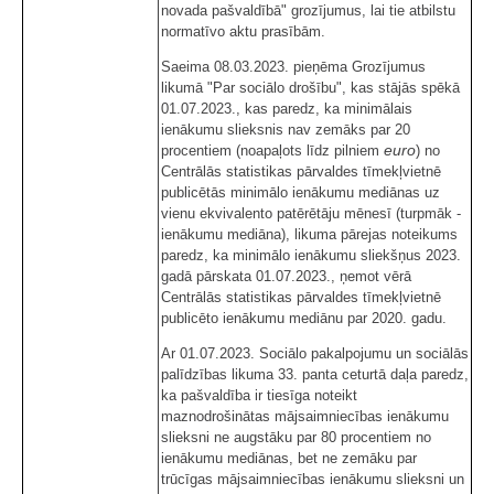
novada pašvaldībā" grozījumus, lai tie atbilstu
normatīvo aktu prasībām.
Saeima 08.03.2023. pieņēma Grozījumus
likumā "Par sociālo drošību", kas stājās spēkā
01.07.2023., kas paredz, ka minimālais
ienākumu slieksnis nav zemāks par 20
euro
procentiem (noapaļots līdz pilniem
) no
Centrālās statistikas pārvaldes tīmekļvietnē
publicētās minimālo ienākumu mediānas uz
vienu ekvivalento patērētāju mēnesī (turpmāk -
ienākumu mediāna), likuma pārejas noteikums
paredz, ka minimālo ienākumu sliekšņus 2023.
gadā pārskata 01.07.2023., ņemot vērā
Centrālās statistikas pārvaldes tīmekļvietnē
publicēto ienākumu mediānu par 2020. gadu.
Ar 01.07.2023. Sociālo pakalpojumu un sociālās
palīdzības likuma 33. panta ceturtā daļa paredz,
ka pašvaldība ir tiesīga noteikt
maznodrošinātas mājsaimniecības ienākumu
slieksni ne augstāku par 80 procentiem no
ienākumu mediānas, bet ne zemāku par
trūcīgas mājsaimniecības ienākumu slieksni un