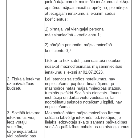
piektā daļa paredz minimālo ienākumu sliekšņu
apmērus mājsaimniecībai aprēķina, piemērojot
attiecīgajam ienākumu slieksnim šādus
koeficientus:
1) pirmajai vai vienīgajai personai
mājsaimniecībā - koeficientu 1;
2) pārējām personām mājsaimniecībā -
koeficientu 0,7.
Līdz ar to tiek izdoti jauni saistoši noteikumi,
nosakot maznodrošinātas mājsaimniecības
ienākumu slieksni ar 01.07.2023.
2. Fiskālā ietekme
Lai īstenotu saistošos noteikumus, nav
uz pašvaldības
nepieciešams papildus finansējums, jo
budžetu
maznodrošinātas mājsaimniecības statusu
turpinās piešķirt Sociālais dienests. Jaunu
institūciju un darba vietu veidošana, lai
nodrošinātu saistošo noteikumu izpildi, nav
nepieciešama.
3. Sociālā ietekme,
Maznodrošinātas mājsaimniecības līmeņa
ietekme uz vidi,
celšana labvēlīgi ietekmēs iedzīvotājus, jo
iedzīvotāju
lielāks iedzīvotāju skaits saņems pašvaldības
veselību,
sociālās palīdzības pabalstus un atvieglojumus.
uzņēmējdarbības
vidi pašvaldības