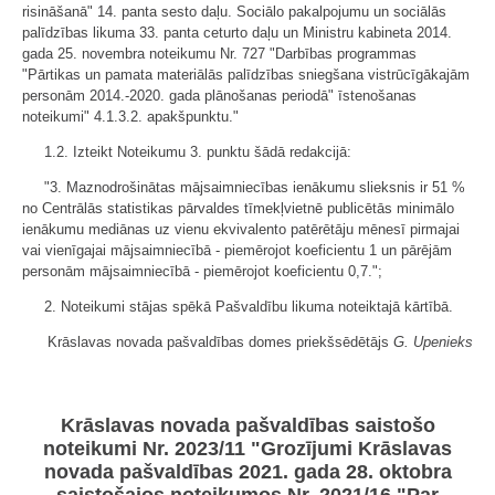
risināšanā" 14. panta sesto daļu. Sociālo pakalpojumu un sociālās
palīdzības likuma 33. panta ceturto daļu un Ministru kabineta 2014.
gada 25. novembra noteikumu Nr. 727 "Darbības programmas
"Pārtikas un pamata materiālās palīdzības sniegšana vistrūcīgākajām
personām 2014.-2020. gada plānošanas periodā" īstenošanas
noteikumi" 4.1.3.2. apakšpunktu."
1.2. Izteikt Noteikumu 3. punktu šādā redakcijā:
"3. Maznodrošinātas mājsaimniecības ienākumu slieksnis ir 51 %
no Centrālās statistikas pārvaldes tīmekļvietnē publicētās minimālo
ienākumu mediānas uz vienu ekvivalento patērētāju mēnesī pirmajai
vai vienīgajai mājsaimniecībā - piemērojot koeficientu 1 un pārējām
personām mājsaimniecībā - piemērojot koeficientu 0,7.";
2. Noteikumi stājas spēkā Pašvaldību likuma noteiktajā kārtībā.
Krāslavas novada pašvaldības domes priekšsēdētājs
G. Upenieks
Krāslavas novada pašvaldības saistošo
noteikumi Nr. 2023/11 "Grozījumi Krāslavas
novada pašvaldības 2021. gada 28. oktobra
saistošajos noteikumos Nr. 2021/16 "Par