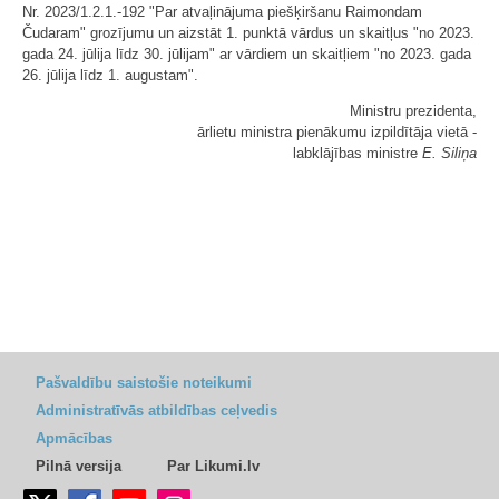
Nr. 2023/1.2.1.-192 "Par atvaļinājuma piešķiršanu Raimondam
Čudaram" grozījumu un aizstāt 1. punktā vārdus un skaitļus "no 2023.
gada 24. jūlija līdz 30. jūlijam" ar vārdiem un skaitļiem "no 2023. gada
26. jūlija līdz 1. augustam".
Ministru prezidenta,
ārlietu ministra pienākumu izpildītāja vietā -
labklājības ministre
E. Siliņa
Pašvaldību saistošie noteikumi
Administratīvās atbildības ceļvedis
Apmācības
Pilnā versija
Par Likumi.lv