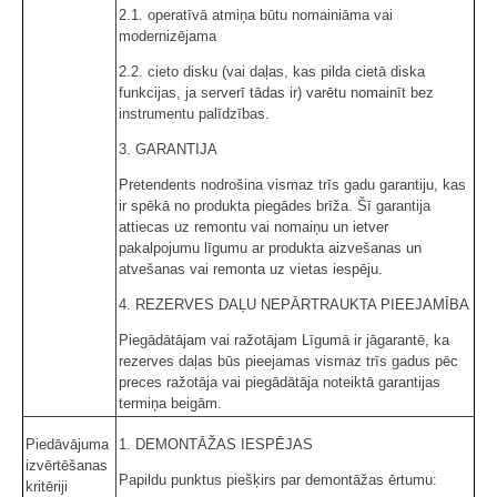
2.1. operatīvā atmiņa būtu nomainiāma vai
modernizējama
2.2. cieto disku (vai daļas, kas pilda cietā diska
funkcijas, ja serverī tādas ir) varētu nomainīt bez
instrumentu palīdzības.
3. GARANTIJA
Pretendents nodrošina vismaz trīs gadu garantiju, kas
ir spēkā no produkta piegādes brīža. Šī garantija
attiecas uz remontu vai nomaiņu un ietver
pakalpojumu līgumu ar produkta aizvešanas un
atvešanas vai remonta uz vietas iespēju.
4. REZERVES DAĻU NEPĀRTRAUKTA PIEEJAMĪBA
Piegādātājam vai ražotājam Līgumā ir jāgarantē, ka
rezerves daļas būs pieejamas vismaz trīs gadus pēc
preces ražotāja vai piegādātāja noteiktā garantijas
termiņa beigām.
Piedāvājuma
1. DEMONTĀŽAS IESPĒJAS
izvērtēšanas
Papildu punktus piešķirs par demontāžas ērtumu:
kritēriji