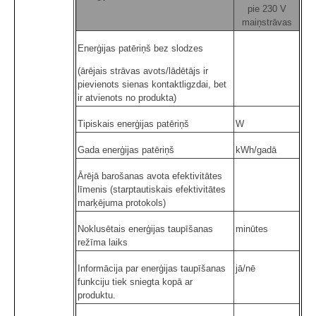
pie 230 V
maiņstrāvas
Enerģijas patēriņš bez slodzes
(ārējais strāvas avots/lādētājs ir
pievienots sienas kontaktligzdai, bet
ir atvienots no produkta)
Tipiskais enerģijas patēriņš
W
Gada enerģijas patēriņš
kWh/gadā
Ārējā barošanas avota efektivitātes
līmenis (starptautiskais efektivitātes
marķējuma protokols)
Noklusētais enerģijas taupīšanas
minūtes
režīma laiks
Informācija par enerģijas taupīšanas
jā/nē
funkciju tiek sniegta kopā ar
produktu.