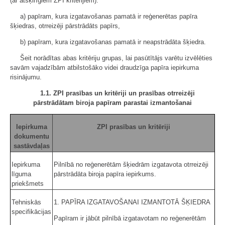
(ar atšķirīgiem ZPI kritērijiem):
a) papīram, kura izgatavošanas pamatā ir reģenerētas papīra
šķiedras, otrreizēji pārstrādāts papīrs,
b) papīram, kura izgatavošanas pamatā ir neapstrādāta šķiedra.
Šeit norādītas abas kritēriju grupas, lai pasūtītājs varētu izvēlēties
savām vajadzībām atbilstošāko videi draudzīga papīra iepirkuma
risinājumu.
1.1. ZPI prasības un kritēriji un prasības otrreizēji
pārstrādātam biroja papīram parastai izmantošanai
Iepirkuma
ZPI prasības un kritēriji
dokumentu
sastāvdaļas
Iepirkuma
Pilnībā no reģenerētām šķiedrām izgatavota otrreizēji
līguma
pārstrādāta biroja papīra iepirkums.
priekšmets
Tehniskās
1. PAPĪRA IZGATAVOŠANAI IZMANTOTĀ ŠĶIEDRA
specifikācijas
Papīram ir jābūt pilnībā izgatavotam no reģenerētām