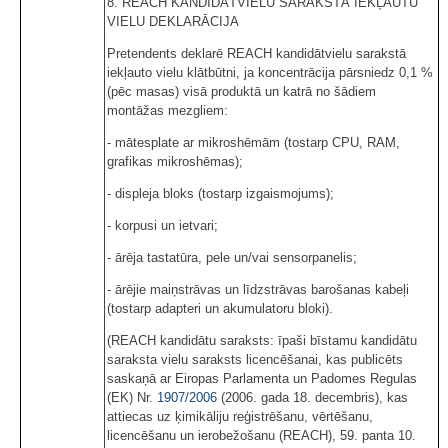
8. REACH KANDIDĀTVIELU SARAKSTĀ IEKĻAUTU
VIELU DEKLARĀCIJA
Pretendents deklarē REACH kandidātvielu sarakstā
iekļauto vielu klātbūtni, ja koncentrācija pārsniedz 0,1 %
(pēc masas) visā produktā un katrā no šādiem
montāžas mezgliem:
- mātesplate ar mikroshēmām (tostarp CPU, RAM,
grafikas mikroshēmas);
- displeja bloks (tostarp izgaismojums);
- korpusi un ietvari;
- ārēja tastatūra, pele un/vai sensorpanelis;
- ārējie maiņstrāvas un līdzstrāvas barošanas kabeļi
(tostarp adapteri un akumulatoru bloki).
(REACH kandidātu saraksts: īpaši bīstamu kandidātu
saraksta vielu saraksts licencēšanai, kas publicēts
saskaņā ar Eiropas Parlamenta un Padomes Regulas
(EK) Nr.
1907/2006
(2006. gada 18. decembris), kas
attiecas uz ķimikāliju reģistrēšanu, vērtēšanu,
licencēšanu un ierobežošanu (REACH), 59. panta 10.