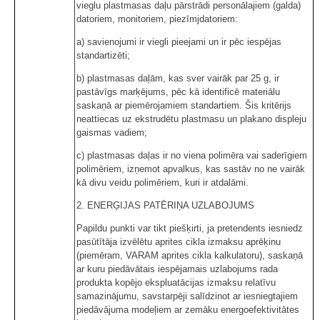
vieglu plastmasas daļu pārstrādi personālajiem (galda)
datoriem, monitoriem, piezīmjdatoriem:
a) savienojumi ir viegli pieejami un ir pēc iespējas
standartizēti;
b) plastmasas daļām, kas sver vairāk par 25 g, ir
pastāvīgs marķējums, pēc kā identificē materiālu
saskaņā ar piemērojamiem standartiem. Šis kritērijs
neattiecas uz ekstrudētu plastmasu un plakano displeju
gaismas vadiem;
c) plastmasas daļas ir no viena polimēra vai saderīgiem
polimēriem, izņemot apvalkus, kas sastāv no ne vairāk
kā divu veidu polimēriem, kuri ir atdalāmi.
2. ENERĢIJAS PATĒRIŅA UZLABOJUMS
Papildu punkti var tikt piešķirti, ja pretendents iesniedz
pasūtītāja izvēlētu aprites cikla izmaksu aprēķinu
(piemēram, VARAM aprites cikla kalkulatoru), saskaņā
ar kuru piedāvātais iespējamais uzlabojums rada
produkta kopējo ekspluatācijas izmaksu relatīvu
samazinājumu, savstarpēji salīdzinot ar iesniegtajiem
piedāvājuma modeļiem ar zemāku energoefektivitātes