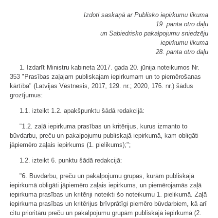
Izdoti saskaņā ar Publisko iepirkumu likuma
19. panta otro daļu
un Sabiedrisko pakalpojumu sniedzēju
iepirkumu likuma
28. panta otro daļu
1. Izdarīt Ministru kabineta 2017. gada 20. jūnija noteikumos Nr.
353 "Prasības zaļajam publiskajam iepirkumam un to piemērošanas
kārtība" (Latvijas Vēstnesis, 2017, 129. nr.; 2020, 176. nr.) šādus
grozījumus:
1.1. izteikt 1.2. apakšpunktu šādā redakcijā:
"1.2. zaļā iepirkuma prasības un kritērijus, kurus izmanto to
būvdarbu, preču un pakalpojumu publiskajā iepirkumā, kam obligāti
jāpiemēro zaļais iepirkums (1. pielikums);";
1.2. izteikt 6. punktu šādā redakcijā:
"6. Būvdarbu, preču un pakalpojumu grupas, kurām publiskajā
iepirkumā obligāti jāpiemēro zaļais iepirkums, un piemērojamās zaļā
iepirkuma prasības un kritēriji noteikti šo noteikumu 1. pielikumā. Zaļā
iepirkuma prasības un kritērijus brīvprātīgi piemēro būvdarbiem, kā arī
citu prioritāru preču un pakalpojumu grupām publiskajā iepirkumā (2.