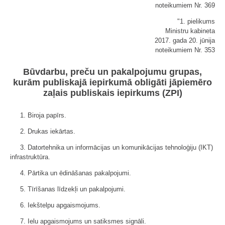
noteikumiem Nr. 369
"1. pielikums
Ministru kabineta
2017. gada 20. jūnija
noteikumiem Nr. 353
Būvdarbu, preču un pakalpojumu grupas,
kurām publiskajā iepirkumā obligāti jāpiemēro
zaļais publiskais iepirkums (ZPI)
1. Biroja papīrs.
2. Drukas iekārtas.
3. Datortehnika un informācijas un komunikācijas tehnoloģiju (IKT)
infrastruktūra.
4. Pārtika un ēdināšanas pakalpojumi.
5. Tīrīšanas līdzekļi un pakalpojumi.
6. Iekštelpu apgaismojums.
7. Ielu apgaismojums un satiksmes signāli.