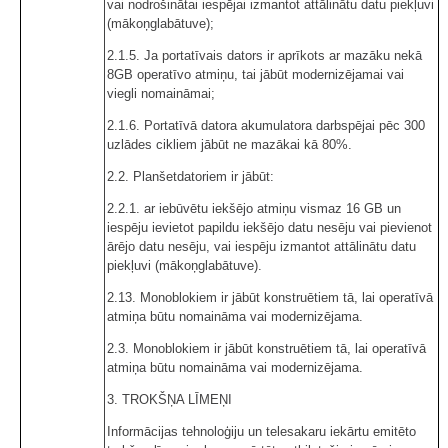
vai nodrošinātai iespējai izmantot attālinātu datu piekļuvi
(mākoņglabātuve);
2.1.5. Ja portatīvais dators ir aprīkots ar mazāku nekā
8GB operatīvo atmiņu, tai jābūt modernizējamai vai
viegli nomaināmai;
2.1.6. Portatīvā datora akumulatora darbspējai pēc 300
uzlādes cikliem jābūt ne mazākai kā 80%.
2.2. Planšetdatoriem ir jābūt:
2.2.1. ar iebūvētu iekšējo atmiņu vismaz 16 GB un
iespēju ievietot papildu iekšējo datu nesēju vai pievienot
ārējo datu nesēju, vai iespēju izmantot attālinātu datu
piekļuvi (mākoņglabātuve).
2.13. Monoblokiem ir jābūt konstruētiem tā, lai operatīvā
atmiņa būtu nomaināma vai modernizējama.
2.3. Monoblokiem ir jābūt konstruētiem tā, lai operatīvā
atmiņa būtu nomaināma vai modernizējama.
3. TROKŠŅA LĪMEŅI
Informācijas tehnoloģiju un telesakaru iekārtu emitēto