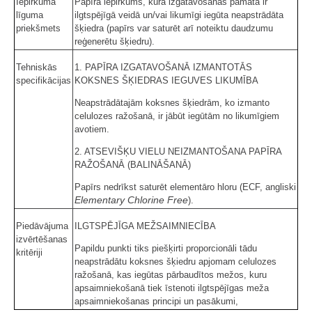
Iepirkuma
Papīra iepirkums, kura izgatavošanas pamatā ir
līguma
ilgtspējīgā veidā un/vai likumīgi iegūta neapstrādāta
priekšmets
šķiedra (papīrs var saturēt arī noteiktu daudzumu
reģenerētu šķiedru).
Tehniskās
1. PAPĪRA IZGATAVOŠANĀ IZMANTOTĀS
specifikācijas
KOKSNES ŠĶIEDRAS IEGUVES LIKUMĪBA
Neapstrādātajām koksnes šķiedrām, ko izmanto
celulozes ražošanā, ir jābūt iegūtām no likumīgiem
avotiem.
2. ATSEVIŠĶU VIELU NEIZMANTOŠANA PAPĪRA
RAŽOŠANĀ (BALINĀŠANĀ)
Papīrs nedrīkst saturēt elementāro hloru (ECF, angliski
Elementary Chlorine Free
).
Piedāvājuma
ILGTSPĒJĪGA MEŽSAIMNIECĪBA
izvērtēšanas
Papildu punkti tiks piešķirti proporcionāli tādu
kritēriji
neapstrādātu koksnes šķiedru apjomam celulozes
ražošanā, kas iegūtas pārbaudītos mežos, kuru
apsaimniekošanā tiek īstenoti ilgtspējīgas meža
apsaimniekošanas principi un pasākumi,