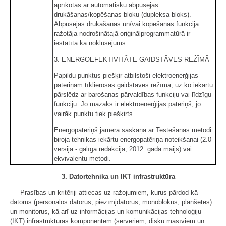
aprīkotas ar automātisku abpusējas
drukāšanas/kopēšanas bloku (dupleksa bloks).
Abpusējās drukāšanas un/vai kopēšanas funkcija
ražotāja nodrošinātajā oriģinālprogrammatūrā ir
iestatīta kā noklusējums.
3. ENERGOEFEKTIVITĀTE GAIDSTĀVES REŽĪMĀ
Papildu punktus piešķir atbilstoši elektroenerģijas
patēriņam tīklierosas gaidstāves režīmā, uz ko iekārtu
pārslēdz ar barošanas pārvaldības funkciju vai līdzīgu
funkciju. Jo mazāks ir elektroenerģijas patēriņš, jo
vairāk punktu tiek piešķirts.
Energopatēriņš jāmēra saskaņā ar Testēšanas metodi
biroja tehnikas iekārtu energopatēriņa noteikšanai (2.0
versija - galīgā redakcija, 2012. gada maijs) vai
ekvivalentu metodi.
3. Datortehnika un IKT infrastruktūra
Prasības un kritēriji attiecas uz ražojumiem, kurus pārdod kā
datorus (personālos datorus, piezīmjdatorus, monoblokus, planšetes)
un monitorus, kā arī uz informācijas un komunikācijas tehnoloģiju
(IKT) infrastruktūras komponentēm (serveriem, disku masīviem un