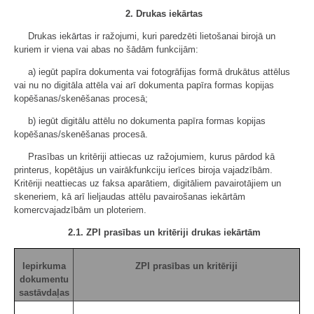
2. Drukas iekārtas
Drukas iekārtas ir ražojumi, kuri paredzēti lietošanai birojā un
kuriem ir viena vai abas no šādām funkcijām:
a) iegūt papīra dokumenta vai fotogrāfijas formā drukātus attēlus
vai nu no digitāla attēla vai arī dokumenta papīra formas kopijas
kopēšanas/skenēšanas procesā;
b) iegūt digitālu attēlu no dokumenta papīra formas kopijas
kopēšanas/skenēšanas procesā.
Prasības un kritēriji attiecas uz ražojumiem, kurus pārdod kā
printerus, kopētājus un vairākfunkciju ierīces biroja vajadzībām.
Kritēriji neattiecas uz faksa aparātiem, digitāliem pavairotājiem un
skeneriem, kā arī lieljaudas attēlu pavairošanas iekārtām
komercvajadzībām un ploteriem.
2.1. ZPI prasības un kritēriji drukas iekārtām
Iepirkuma
ZPI prasības un kritēriji
dokumentu
sastāvdaļas