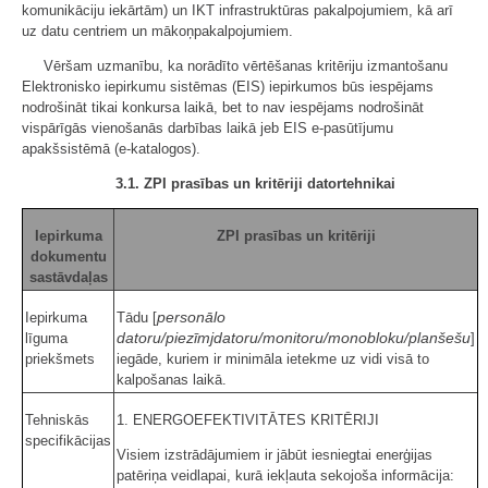
komunikāciju iekārtām) un IKT infrastruktūras pakalpojumiem, kā arī
uz datu centriem un mākoņpakalpojumiem.
Vēršam uzmanību, ka norādīto vērtēšanas kritēriju izmantošanu
Elektronisko iepirkumu sistēmas (EIS) iepirkumos būs iespējams
nodrošināt tikai konkursa laikā, bet to nav iespējams nodrošināt
vispārīgās vienošanās darbības laikā jeb EIS e-pasūtījumu
apakšsistēmā (e-katalogos).
3.1. ZPI prasības un kritēriji datortehnikai
Iepirkuma
ZPI prasības un kritēriji
dokumentu
sastāvdaļas
personālo
Iepirkuma
Tādu [
datoru/piezīmjdatoru/monitoru/monobloku/planšešu
līguma
]
priekšmets
iegāde, kuriem ir minimāla ietekme uz vidi visā to
kalpošanas laikā.
Tehniskās
1. ENERGOEFEKTIVITĀTES KRITĒRIJI
specifikācijas
Visiem izstrādājumiem ir jābūt iesniegtai enerģijas
patēriņa veidlapai, kurā iekļauta sekojoša informācija: