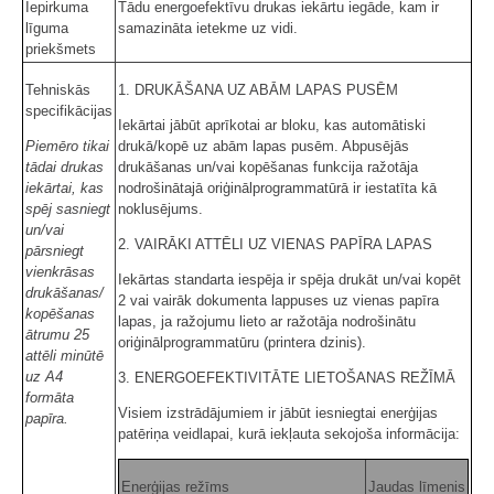
Iepirkuma
Tādu energoefektīvu drukas iekārtu iegāde, kam ir
līguma
samazināta ietekme uz vidi.
priekšmets
Tehniskās
1. DRUKĀŠANA UZ ABĀM LAPAS PUSĒM
specifikācijas
Iekārtai jābūt aprīkotai ar bloku, kas automātiski
Piemēro tikai
drukā/kopē uz abām lapas pusēm. Abpusējās
tādai drukas
drukāšanas un/vai kopēšanas funkcija ražotāja
iekārtai, kas
nodrošinātajā oriģinālprogrammatūrā ir iestatīta kā
spēj sasniegt
noklusējums.
un/vai
2. VAIRĀKI ATTĒLI UZ VIENAS PAPĪRA LAPAS
pārsniegt
vienkrāsas
Iekārtas standarta iespēja ir spēja drukāt un/vai kopēt
drukāšanas/
2 vai vairāk dokumenta lappuses uz vienas papīra
kopēšanas
lapas, ja ražojumu lieto ar ražotāja nodrošinātu
ātrumu 25
oriģinālprogrammatūru (printera dzinis).
attēli minūtē
uz A4
3. ENERGOEFEKTIVITĀTE LIETOŠANAS REŽĪMĀ
formāta
Visiem izstrādājumiem ir jābūt iesniegtai enerģijas
papīra.
patēriņa veidlapai, kurā iekļauta sekojoša informācija:
Enerģijas režīms
Jaudas līmenis