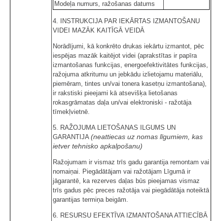
Modeļa numurs, ražošanas datums
4. INSTRUKCIJA PAR IEKĀRTAS IZMANTOŠANU
VIDEI MAZĀK KAITĪGĀ VEIDĀ
Norādījumi, kā konkrēto drukas iekārtu izmantot, pēc
iespējas mazāk kaitējot videi (aprakstītas ir papīra
izmantošanas funkcijas, energoefektivitātes funkcijas,
ražojuma atkritumu un jebkādu izlietojamu materiālu,
piemēram, tintes un/vai tonera kasetņu izmantošana),
ir rakstiski pieejami kā atsevišķa lietošanas
rokasgrāmatas daļa un/vai elektroniski - ražotāja
tīmekļvietnē.
5. RAŽOJUMA LIETOŠANAS ILGUMS UN
(neattiecas uz nomas līgumiem, kas
GARANTIJA
ietver tehnisko apkalpošanu)
Ražojumam ir vismaz trīs gadu garantija remontam vai
nomaiņai. Piegādātājam vai ražotājam Līgumā ir
jāgarantē, ka rezerves daļas būs pieejamas vismaz
trīs gadus pēc preces ražotāja vai piegādātāja noteiktā
garantijas termiņa beigām.
6. RESURSU EFEKTĪVA IZMANTOŠANA ATTIECĪBĀ