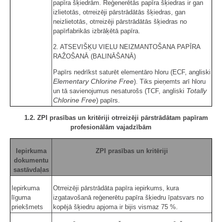
papīra šķiedrām. Reģenerētās papīra šķiedras ir gan
izlietotās, otrreizēji pārstrādātās šķiedras, gan
neizlietotās, otrreizēji pārstrādātās šķiedras no
papīrfabrikās izbrāķētā papīra.
2. ATSEVIŠĶU VIELU NEIZMANTOŠANA PAPĪRA
RAŽOŠANĀ (BALINĀŠANĀ)
Papīrs nedrīkst saturēt elementāro hloru (ECF, angliski
Elementary Chlorine Free
). Tiks pieņemts arī hloru
Totally
un tā savienojumus nesaturošs (TCF, angliski
Chlorine Free
) papīrs.
1.2. ZPI prasības un kritēriji otrreizēji pārstrādātam papīram
profesionālām vajadzībām
Iepirkuma
ZPI prasības un kritēriji
dokumentu
sastāvdaļas
Iepirkuma
Otrreizēji pārstrādāta papīra iepirkums, kura
līguma
izgatavošanā reģenerētu papīra šķiedru īpatsvars no
priekšmets
kopējā šķiedru apjoma ir bijis vismaz 75 %.