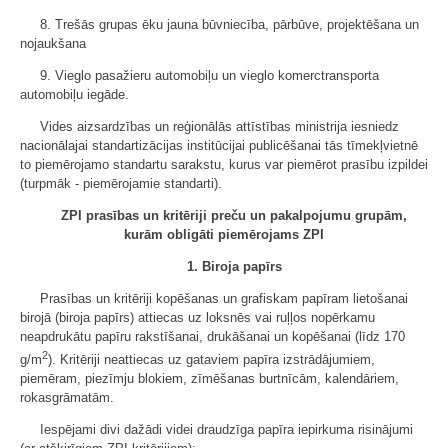
8. Trešās grupas ēku jauna būvniecība, pārbūve, projektēšana un
nojaukšana
9. Vieglo pasažieru automobiļu un vieglo komerctransporta
automobiļu iegāde.
Vides aizsardzības un reģionālās attīstības ministrija iesniedz
nacionālajai standartizācijas institūcijai publicēšanai tās tīmekļvietnē
to piemērojamo standartu sarakstu, kurus var piemērot prasību izpildei
(turpmāk - piemērojamie standarti).
ZPI prasības un kritēriji preču un pakalpojumu grupām,
kurām obligāti piemērojams ZPI
1. Biroja papīrs
Prasības un kritēriji kopēšanas un grafiskam papīram lietošanai
birojā (biroja papīrs) attiecas uz loksnēs vai ruļļos nopērkamu
neapdrukātu papīru rakstīšanai, drukāšanai un kopēšanai (līdz 170
2
g/m
). Kritēriji neattiecas uz gataviem papīra izstrādājumiem,
piemēram, piezīmju blokiem, zīmēšanas burtnīcām, kalendāriem,
rokasgrāmatām.
Iespējami divi dažādi videi draudzīga papīra iepirkuma risinājumi