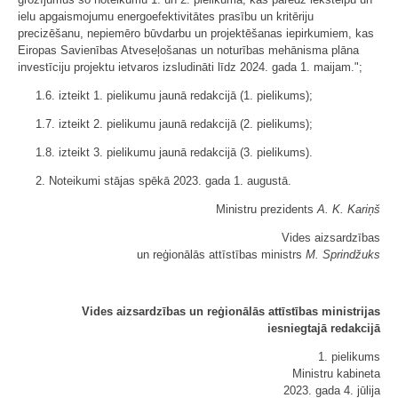
ielu apgaismojumu energoefektivitātes prasību un kritēriju
precizēšanu, nepiemēro būvdarbu un projektēšanas iepirkumiem, kas
Eiropas Savienības Atveseļošanas un noturības mehānisma plāna
investīciju projektu ietvaros izsludināti līdz 2024. gada 1. maijam.";
1.6. izteikt 1. pielikumu jaunā redakcijā (1. pielikums);
1.7. izteikt 2. pielikumu jaunā redakcijā (2. pielikums);
1.8. izteikt 3. pielikumu jaunā redakcijā (3. pielikums).
2. Noteikumi stājas spēkā 2023. gada 1. augustā.
Ministru prezidents
A. K. Kariņš
Vides aizsardzības
un reģionālās attīstības ministrs
M. Sprindžuks
Vides aizsardzības un reģionālās attīstības ministrijas
iesniegtajā redakcijā
1. pielikums
Ministru kabineta
2023. gada 4. jūlija