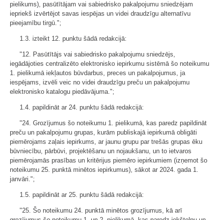
pielikums), pasūtītājam vai sabiedrisko pakalpojumu sniedzējam
iepriekš izvērtējot savas iespējas un videi draudzīgu alternatīvu
pieejamību tirgū.";
1.3. izteikt 12. punktu šādā redakcijā:
"12. Pasūtītājs vai sabiedrisko pakalpojumu sniedzējs,
iegādājoties centralizēto elektronisko iepirkumu sistēmā šo noteikumu
1. pielikumā iekļautos būvdarbus, preces un pakalpojumus, ja
iespējams, izvēli veic no videi draudzīgu preču un pakalpojumu
elektronisko katalogu piedāvājuma.";
1.4. papildināt ar 24. punktu šādā redakcijā:
"24. Grozījumus šo noteikumu 1. pielikumā, kas paredz papildināt
preču un pakalpojumu grupas, kurām publiskajā iepirkumā obligāti
piemērojams zaļais iepirkums, ar jaunu grupu par trešās grupas ēku
būvniecību, pārbūvi, projektēšanu un nojaukšanu, un to ietvaros
piemērojamās prasības un kritērijus piemēro iepirkumiem (izņemot šo
noteikumu 25. punktā minētos iepirkumus), sākot ar 2024. gada 1.
janvāri.";
1.5. papildināt ar 25. punktu šādā redakcijā:
"25. Šo noteikumu 24. punktā minētos grozījumus, kā arī
grozījumus šo noteikumu 1. un 2. pielikumā, kas paredz iekštelpu un