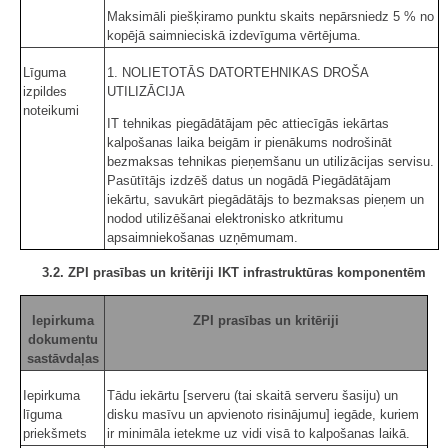
Maksimāli piešķiramo punktu skaits nepārsniedz 5 % no
kopējā saimnieciskā izdevīguma vērtējuma.
Līguma
1. NOLIETOTĀS DATORTEHNIKAS DROŠA
izpildes
UTILIZĀCIJA
noteikumi
IT tehnikas piegādātājam pēc attiecīgās iekārtas
kalpošanas laika beigām ir pienākums nodrošināt
bezmaksas tehnikas pieņemšanu un utilizācijas servisu.
Pasūtītājs izdzēš datus un nogādā Piegādātājam
iekārtu, savukārt piegādātājs to bezmaksas pieņem un
nodod utilizēšanai elektronisko atkritumu
apsaimniekošanas uzņēmumam.
3.2. ZPI prasības un kritēriji IKT infrastruktūras komponentēm
Iepirkuma
ZPI prasības un kritēriji
dokumentu
sastāvdaļas
Iepirkuma
Tādu iekārtu [serveru (tai skaitā serveru šasiju) un
līguma
disku masīvu un apvienoto risinājumu] iegāde, kuriem
priekšmets
ir minimāla ietekme uz vidi visā to kalpošanas laikā.