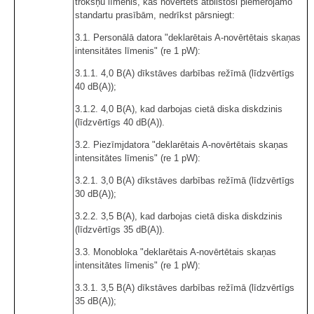
trokšņu līmenis, kas novērtēts atbilstoši piemērojamo
standartu prasībām, nedrīkst pārsniegt:
3.1. Personālā datora "deklarētais A-novērtētais skaņas
intensitātes līmenis" (re 1 pW):
3.1.1. 4,0 B(A) dīkstāves darbības režīmā (līdzvērtīgs
40 dB(A));
3.1.2. 4,0 B(A), kad darbojas cietā diska diskdzinis
(līdzvērtīgs 40 dB(A)).
3.2. Piezīmjdatora "deklarētais A-novērtētais skaņas
intensitātes līmenis" (re 1 pW):
3.2.1. 3,0 B(A) dīkstāves darbības režīmā (līdzvērtīgs
30 dB(A));
3.2.2. 3,5 B(A), kad darbojas cietā diska diskdzinis
(līdzvērtīgs 35 dB(A)).
3.3. Monobloka "deklarētais A-novērtētais skaņas
intensitātes līmenis" (re 1 pW):
3.3.1. 3,5 B(A) dīkstāves darbības režīmā (līdzvērtīgs
35 dB(A));