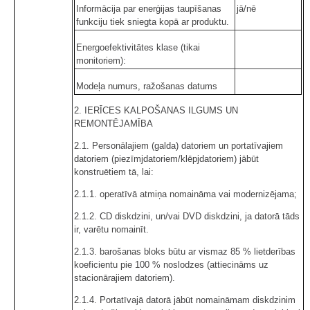
Informācija par enerģijas taupīšanas
jā/nē
funkciju tiek sniegta kopā ar produktu.
Energoefektivitātes klase (tikai
monitoriem):
Modeļa numurs, ražošanas datums
2. IERĪCES KALPOŠANAS ILGUMS UN
REMONTĒJAMĪBA
2.1. Personālajiem (galda) datoriem un portatīvajiem
datoriem (piezīmjdatoriem/klēpjdatoriem) jābūt
konstruētiem tā, lai:
2.1.1. operatīvā atmiņa nomaināma vai modernizējama;
2.1.2. CD diskdzini, un/vai DVD diskdzini, ja datorā tāds
ir, varētu nomainīt.
2.1.3. barošanas bloks būtu ar vismaz 85 % lietderības
koeficientu pie 100 % noslodzes (attiecināms uz
stacionārajiem datoriem).
2.1.4. Portatīvajā datorā jābūt nomaināmam diskdzinim