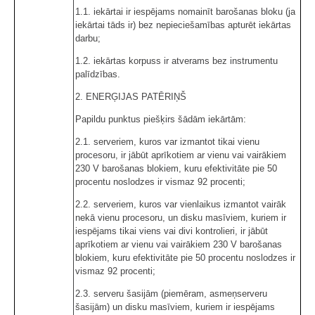
1.1. iekārtai ir iespējams nomainīt barošanas bloku (ja
iekārtai tāds ir) bez nepieciešamības apturēt iekārtas
darbu;
1.2. iekārtas korpuss ir atverams bez instrumentu
palīdzības.
2. ENERĢIJAS PATĒRIŅŠ
Papildu punktus piešķirs šādām iekārtām:
2.1. serveriem, kuros var izmantot tikai vienu
procesoru, ir jābūt aprīkotiem ar vienu vai vairākiem
230 V barošanas blokiem, kuru efektivitāte pie 50
procentu noslodzes ir vismaz 92 procenti;
2.2. serveriem, kuros var vienlaikus izmantot vairāk
nekā vienu procesoru, un disku masīviem, kuriem ir
iespējams tikai viens vai divi kontrolieri, ir jābūt
aprīkotiem ar vienu vai vairākiem 230 V barošanas
blokiem, kuru efektivitāte pie 50 procentu noslodzes ir
vismaz 92 procenti;
2.3. serveru šasijām (piemēram, asmeņserveru
šasijām) un disku masīviem, kuriem ir iespējams