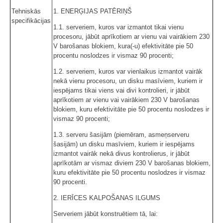
Tehniskās
1. ENERĢIJAS PATĒRIŅŠ
specifikācijas
1.1. serveriem, kuros var izmantot tikai vienu
procesoru, jābūt aprīkotiem ar vienu vai vairākiem 230
V barošanas blokiem, kura(-u) efektivitāte pie 50
procentu noslodzes ir vismaz 90 procenti;
1.2. serveriem, kuros var vienlaikus izmantot vairāk
nekā vienu procesoru, un disku masīviem, kuriem ir
iespējams tikai viens vai divi kontrolieri, ir jābūt
aprīkotiem ar vienu vai vairākiem 230 V barošanas
blokiem, kuru efektivitāte pie 50 procentu noslodzes ir
vismaz 90 procenti;
1.3. serveru šasijām (piemēram, asmeņserveru
šasijām) un disku masīviem, kuriem ir iespējams
izmantot vairāk nekā divus kontrolierus, ir jābūt
aprīkotām ar vismaz diviem 230 V barošanas blokiem,
kuru efektivitāte pie 50 procentu noslodzes ir vismaz
90 procenti.
2. IERĪCES KALPOŠANAS ILGUMS
Serveriem jābūt konstruētiem tā, lai: