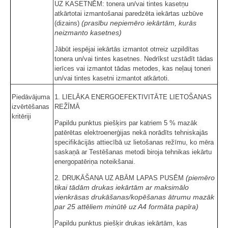
UZ KASETNĒM: tonera un/vai tintes kasetņu
atkārtotai izmantošanai paredzēta iekārtas uzbūve
(prasību nepiemēro iekārtām, kurās
(dizains)
neizmanto kasetnes)
Jābūt iespējai iekārtās izmantot otrreiz uzpildītas
tonera un/vai tintes kasetnes. Nedrīkst uzstādīt tādas
ierīces vai izmantot tādas metodes, kas neļauj toneri
un/vai tintes kasetni izmantot atkārtoti.
Piedāvājuma
1. LIELĀKA ENERGOEFEKTIVITĀTE LIETOŠANAS
izvērtēšanas
REŽĪMĀ
kritēriji
Papildu punktus piešķirs par katriem 5 % mazāk
patērētas elektroenerģijas nekā norādīts tehniskajās
specifikācijās attiecībā uz lietošanas režīmu, ko mēra
saskaņā ar Testēšanas metodi biroja tehnikas iekārtu
energopatēriņa noteikšanai.
(piemēro
2. DRUKĀŠANA UZ ABĀM LAPAS PUSĒM
tikai tādām drukas iekārtām ar maksimālo
vienkrāsas drukāšanas/kopēšanas ātrumu mazāk
par 25 attēliem minūtē uz A4 formāta papīra)
Papildu punktus piešķir drukas iekārtām, kas