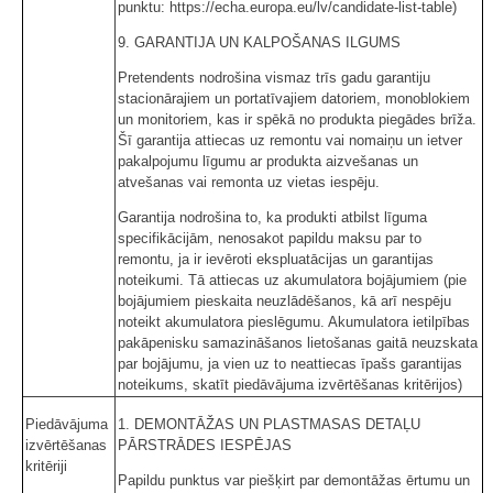
punktu: https://echa.europa.eu/lv/candidate-list-table)
9. GARANTIJA UN KALPOŠANAS ILGUMS
Pretendents nodrošina vismaz trīs gadu garantiju
stacionārajiem un portatīvajiem datoriem, monoblokiem
un monitoriem, kas ir spēkā no produkta piegādes brīža.
Šī garantija attiecas uz remontu vai nomaiņu un ietver
pakalpojumu līgumu ar produkta aizvešanas un
atvešanas vai remonta uz vietas iespēju.
Garantija nodrošina to, ka produkti atbilst līguma
specifikācijām, nenosakot papildu maksu par to
remontu, ja ir ievēroti ekspluatācijas un garantijas
noteikumi. Tā attiecas uz akumulatora bojājumiem (pie
bojājumiem pieskaita neuzlādēšanos, kā arī nespēju
noteikt akumulatora pieslēgumu. Akumulatora ietilpības
pakāpenisku samazināšanos lietošanas gaitā neuzskata
par bojājumu, ja vien uz to neattiecas īpašs garantijas
noteikums, skatīt piedāvājuma izvērtēšanas kritērijos)
Piedāvājuma
1. DEMONTĀŽAS UN PLASTMASAS DETAĻU
izvērtēšanas
PĀRSTRĀDES IESPĒJAS
kritēriji
Papildu punktus var piešķirt par demontāžas ērtumu un