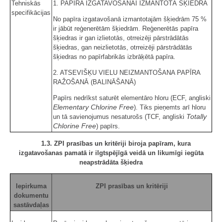
Tehniskās
1. PAPĪRA IZGATAVOŠANAI IZMANTOTĀ ŠĶIEDRA
specifikācijas
No papīra izgatavošanā izmantotajām šķiedrām 75 %
ir jābūt reģenerētām šķiedrām. Reģenerētās papīra
šķiedras ir gan izlietotās, otrreizēji pārstrādātās
šķiedras, gan neizlietotās, otrreizēji pārstrādātās
šķiedras no papīrfabrikās izbrāķētā papīra.
2. ATSEVIŠĶU VIELU NEIZMANTOŠANA PAPĪRA
RAŽOŠANĀ (BALINĀŠANĀ)
Papīrs nedrīkst saturēt elementāro hloru (ECF, angliski
Elementary Chlorine Free
). Tiks pieņemts arī hloru
Totally
un tā savienojumus nesaturošs (TCF, angliski
Chlorine Free
) papīrs.
1.3. ZPI prasības un kritēriji biroja papīram, kura
izgatavošanas pamatā ir ilgtspējīgā veidā un likumīgi iegūta
neapstrādāta šķiedra
Iepirkuma
ZPI prasības un kritēriji
dokumentu
sastāvdaļas