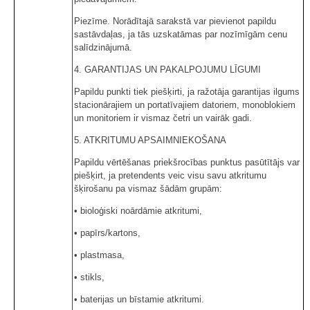
Piezīme. Norādītajā sarakstā var pievienot papildu
sastāvdaļas, ja tās uzskatāmas par nozīmīgām cenu
salīdzinājumā.
4. GARANTIJAS UN PAKALPOJUMU LĪGUMI
Papildu punkti tiek piešķirti, ja ražotāja garantijas ilgums
stacionārajiem un portatīvajiem datoriem, monoblokiem
un monitoriem ir vismaz četri un vairāk gadi.
5. ATKRITUMU APSAIMNIEKOŠANA
Papildu vērtēšanas priekšrocības punktus pasūtītājs var
piešķirt, ja pretendents veic visu savu atkritumu
šķirošanu pa vismaz šādām grupām:
• bioloģiski noārdāmie atkritumi,
• papīrs/kartons,
• plastmasa,
• stikls,
• baterijas un bīstamie atkritumi.