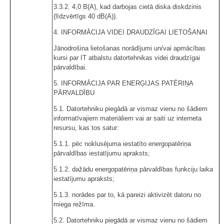
3.3.2. 4,0 B(A), kad darbojas cietā diska diskdzinis
(līdzvērtīgs 40 dB(A)).
4. INFORMĀCIJA VIDEI DRAUDZĪGAI LIETOŠANAI
Jānodrošina lietošanas norādījumi un/vai apmācības
kursi par IT atbalstu datortehnikas videi draudzīgai
pārvaldībai.
5. INFORMĀCIJA PAR ENERĢIJAS PATĒRIŅA
PĀRVALDĪBU
5.1. Datortehniku piegādā ar vismaz vienu no šādiem
informatīvajiem materiāliem vai ar saiti uz interneta
resursu, kas tos satur:
5.1.1. pēc noklusējuma iestatīto energopatēriņa
pārvaldības iestatījumu apraksts;
5.1.2. dažādu energopatēriņa pārvaldības funkciju laika
iestatījumu apraksts;
5.1.3. norādes par to, kā pareizi aktivizēt datoru no
miega režīma.
5.2. Datortehniku piegādā ar vismaz vienu no šādiem