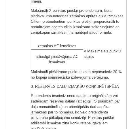
līmeni.
Maksimāli X punktus piešķir pretendentam, kura
piedāvājumā norādītas zemākās aprites cikla izmaksas.
Citiem pretendentiem punktus piešķir proporcionāli to
norādītajām aprites cikla izmaksām salīdzinājumā ar
zemākajām izmaksām, izmantojot šādu formulu:
zemākās AC izmaksas
× Maksimālais punktu
attiecīgā piedāvājuma AC
skaits
izmaksas
Maksimāli piešķiramo punktu skaits nepārsniedz 20 %
no kopējā saimnieciskā izdevīguma vērtējuma.
3. REZERVES DAĻU IZMAKSU KONKURĒTSPĒJA
Pretendents iesniedz cenu sarakstu oriģinālajām vai
saderīgām rezerves daļām (attiecīgi TS prasībām par
daļu nomaināmību) un orientējošās darbaspēka
izmaksas par to nomaiņu, ko veic pretendenta
pilnvarotie pakalpojumu sniedzēji. Punktus piešķir
atbilstoši izmaksu ziņā konkurētspējīgākajiem
piedāvājumiem.