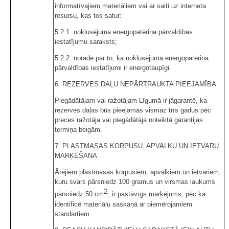
informatīvajiem materiāliem vai ar saiti uz interneta
resursu, kas tos satur:
5.2.1. noklusējuma energopatēriņa pārvaldības
iestatījumu saraksts;
5.2.2. norāde par to, ka noklusējuma energopatēriņa
pārvaldības iestatījumi ir energotaupīgi.
6. REZERVES DAĻU NEPĀRTRAUKTA PIEEJAMĪBA
Piegādātājam vai ražotājam Līgumā ir jāgarantē, ka
rezerves daļas būs pieejamas vismaz trīs gadus pēc
preces ražotāja vai piegādātāja noteiktā garantijas
termiņa beigām.
7. PLASTMASAS KORPUSU, APVALKU UN IETVARU
MARĶĒŠANA
Ārējiem plastmasas korpusiem, apvalkiem un ietvariem,
kuru svars pārsniedz 100 gramus un virsmas laukums
2
pārsniedz 50 cm
, ir pastāvīgs marķējums, pēc kā
identificē materiālu saskaņā ar piemērojamiem
standartiem.