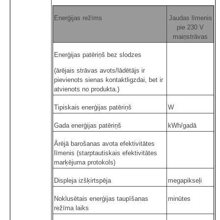
Enerģijas režīms
Jaudas līmenis
pie 230 V
maiņstrāvas
Enerģijas patēriņš bez slodzes
(ārējais strāvas avots/lādētājs ir
pievienots sienas kontaktligzdai, bet ir
atvienots no produkta.)
Tipiskais enerģijas patēriņš
W
Gada enerģijas patēriņš
kWh/gadā
Ārējā barošanas avota efektivitātes
līmenis (starptautiskais efektivitātes
marķējuma protokols)
Displeja izšķirtspēja
megapikseļi
Noklusētais enerģijas taupīšanas
minūtes
režīma laiks