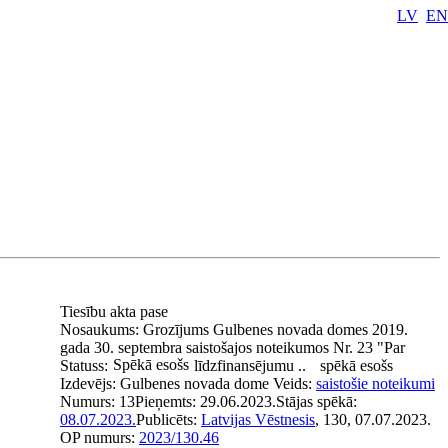
LV
EN
Tiesību akta pase
Nosaukums:
Grozījums Gulbenes novada domes 2019.
gada 30. septembra saistošajos noteikumos Nr. 23 "Par
Spēkā esošs
Statuss:
līdzfinansējumu ..
spēkā esošs
Izdevējs:
Gulbenes novada dome
Veids:
saistošie noteikumi
Numurs:
13
Pieņemts:
29.06.2023.
Stājas spēkā:
08.07.2023.
Publicēts:
Latvijas Vēstnesis
, 130, 07.07.2023.
OP numurs:
2023/130.46