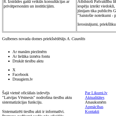
8. Izstrādes gaitā veiktās konsultācijas ar
Atbilstoši Pašvaldību li
privātpersonām un institūcijām.
iespēju izteikt viedokli
jūnijam tika publicēts 
"Saistošie noteikumi - p
Ierosinājumi, priekšlik
Gulbenes novada domes priekšsēdētājs
A. Caunītis
Ar manām piezīmēm
Ar lielāka izmēra fontu
Drukāt tiesību aktu
X
Facebook
Draugiem.lv
Šajā vietnē oficiālais izdevējs
Par Likumi.lv
"Latvijas Vēstnesis" nodrošina tiesību aktu
Aktualitātes
sistematizācijas funkciju.
Atsauksmēm
Apmācības
Sistematizēti tiesību akti ir informatīvi.
Kontakti