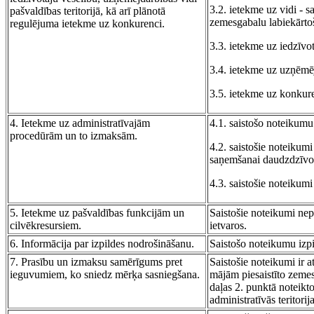
3.2. ietekme uz vidi - 
pašvaldības teritorijā, kā arī plānotā
zemesgabalu labiekārtoš
regulējuma ietekme uz konkurenci.
3.3. ietekme uz iedzīvot
3.4. ietekme uz uzņēmējd
3.5. ietekme uz konkure
4. Ietekme uz administratīvajām
4.1. saistošo noteikum
procedūrām un to izmaksām.
4.2. saistošie noteikum
saņemšanai daudzdzīvokļ
4.3. saistošie noteikum
5. Ietekme uz pašvaldības funkcijām un
Saistošie noteikumi nepa
cilvēkresursiem.
ietvaros.
6. Informācija par izpildes nodrošināšanu.
Saistošo noteikumu izp
7. Prasību un izmaksu samērīgums pret
Saistošie noteikumi ir 
ieguvumiem, ko sniedz mērķa sasniegšana.
mājām piesaistīto zemes
daļas 2. punktā noteikt
administratīvās teritorij