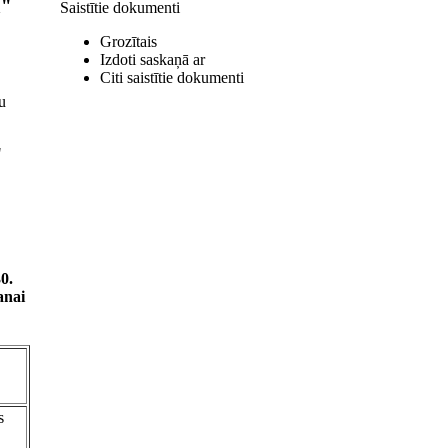
ā"
Saistītie dokumenti
Grozītais
Izdoti saskaņā ar
Citi saistītie dokumenti
u
"
0.
anai
s