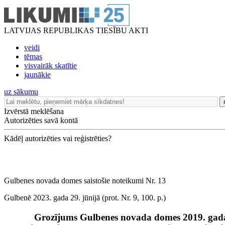
LATVIJAS REPUBLIKAS TIESĪBU AKTI
veidi
tēmas
visvairāk skatītie
jaunākie
uz sākumu
Izvērstā meklēšana
Autorizēties savā kontā
Kādēļ autorizēties vai reģistrēties?
Gulbenes novada domes saistošie noteikumi Nr. 13
Gulbenē 2023. gada 29. jūnijā (prot. Nr. 9, 100. p.)
Grozījums Gulbenes novada domes 2019. gada 