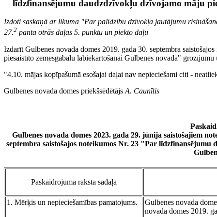
līdzfinansējumu daudzdzīvokļu dzīvojamo māju pie
Izdoti saskaņā ar likuma "Par palīdzību dzīvokļa jautājumu risināša
2
27.
panta otrās daļas 5. punktu un piekto daļu
Izdarīt Gulbenes novada domes 2019. gada 30. septembra saistošajo
piesaistīto zemesgabalu labiekārtošanai Gulbenes novadā" grozījumu u
"4.10. mājas kopīpašumā esošajai daļai nav nepieciešami citi - neatl
Gulbenes novada domes priekšsēdētājs
A. Caunītis
Paskaid
Gulbenes novada domes 2023. gada 29. jūnija saistošajiem n
septembra saistošajos noteikumos Nr. 23 "Par līdzfinansējumu 
Gulben
Paskaidrojuma raksta sadaļa
1. Mērķis un nepieciešamības pamatojums.
Gulbenes novada domes 
novada domes 2019. gad