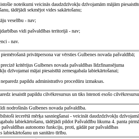
saistošie noteikumi veicinās daudzdzīvokļu dzīvojamām mājām piesaistīt
anu, tādējādi sekmējot vides sakārtošanu;
āju veselību - nav;
arbības vidi pašvaldības teritorijā - nav;
nci - nav.
u piemērošanā privātpersona var vērsties Gulbenes novada pašvaldībā;
i precizē kritērijus Gulbenes novada pašvaldības līdzfinansējuma
u dzīvojamai mājai piesaistītā zemesgabala labiekārtošanai;
i neparedz papildu administratīvo procedūru izmaksas.
redz iesaistīt papildu cilvēkresursus un tiks īstenoti esošo cilvēkresurs
ildi nodrošinās Gulbenes novada pašvaldība.
atbilstoši iecerētā mērķa sasniegšanai - veicināt daudzdzīvokļu dzīvoja
gabalu labiekārtošanu, tādējādi pildot Pašvaldību likuma 4. panta pirm
o pašvaldības autonomo funkciju, proti, gādāt par pašvaldības
as labiekārtošanu un sanitāro tīrību.