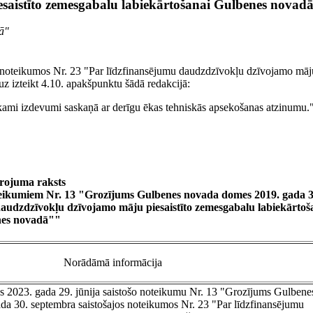
saistīto zemesgabalu labiekārtošanai Gulbenes novad
nā"
s noteikumos Nr. 23 "Par līdzfinansējumu daudzdzīvokļu dzīvojamo māj
z izteikt 4.10. apakšpunktu šādā redakcijā:
iekami izdevumi saskaņā ar derīgu ēkas tehniskās apsekošanas atzinumu.
rojuma raksts
oteikumiem Nr. 13 "Grozījums Gulbenes novada domes 2019. gada 3
daudzdzīvokļu dzīvojamo māju piesaistīto zemesgabalu labiekārtoš
es novadā""
Norādāmā informācija
2023. gada 29. jūnija saistošo noteikumu Nr. 13 "Grozījums Gulbene
a 30. septembra saistošajos noteikumos Nr. 23 "Par līdzfinansējumu