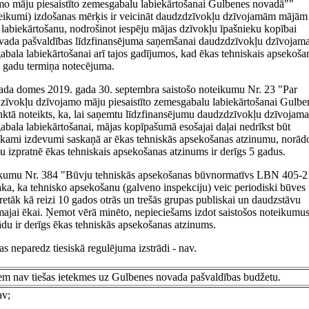
o māju piesaistīto zemesgabalu labiekārtošanai Gulbenes novadā""
oteikumi) izdošanas mērķis ir veicināt daudzdzīvokļu dzīvojamām mājām
 labiekārtošanu, nodrošinot iespēju mājas dzīvokļu īpašnieku kopībai
ovada pašvaldības līdzfinansējuma saņemšanai daudzdzīvokļu dzīvojama
gabala labiekārtošanai arī tajos gadījumos, kad ēkas tehniskais apsekoša
5 gadu termiņa notecējuma.
da domes 2019. gada 30. septembra saistošo noteikumu Nr. 23 "Par
zīvokļu dzīvojamo māju piesaistīto zemesgabalu labiekārtošanai Gulbe
ktā noteikts, ka, lai saņemtu līdzfinansējumu daudzdzīvokļu dzīvojama
gabala labiekārtošanai, mājas kopīpašumā esošajai daļai nedrīkst būt
iekami izdevumi saskaņā ar ēkas tehniskās apsekošanas atzinumu, norādo
u izpratnē ēkas tehniskais apsekošanas atzinums ir derīgs 5 gadus.
eikumu Nr. 384 "Būvju tehniskās apsekošanas būvnormatīvs LBN 405-2
ka, ka tehnisko apsekošanu (galveno inspekciju) veic periodiski būves
 retāk kā reizi 10 gados otrās un trešās grupas publiskai un daudzstāvu
ajai ēkai. Ņemot vērā minēto, nepieciešams izdot saistošos noteikumus
ādu ir derīgs ēkas tehniskās apsekošanas atzinums.
as neparedz tiesiskā regulējuma izstrādi - nav.
em nav tiešas ietekmes uz Gulbenes novada pašvaldības budžetu.
av;