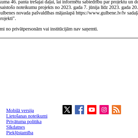
kuma 46. panta trešajai daļai, lai informētu sabiedrību par projektu un d
, saistošo noteikumu projekts no 2023. gada 7. jūnija līdz 2023. gada 20.
Gulbenes novada pašvaldības mājaslapā https://www.gulbene.lv/lv sadaļ
rojekti".
umi no privātpersonām vai institūcijām nav saņemti.
Mobilā versija
Lietošanas noteikumi
Privātuma politika
Sīkdatnes
Piekļūstamība