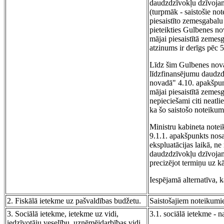
daudzdzīvokļu dzīvojam
(turpmāk - saistošie n
piesaistīto zemesgabalu
pieteikties Gulbenes n
mājai piesaistītā zemes
atzinums ir derīgs pēc 
Līdz šim Gulbenes nova
līdzfinansējumu daudzd
novadā" 4.10. apakšpun
mājai piesaistītā zemes
nepieciešami citi neatl
ka šo saistošo noteikum
Ministru kabineta not
9.1.1. apakšpunkts nosa
ekspluatācijas laikā, ne
daudzdzīvokļu dzīvojam
precizējot termiņu uz k
Iespējamā alternatīva, k
2. Fiskālā ietekme uz pašvaldības budžetu.
Saistošajiem noteikumi
3. Sociālā ietekme, ietekme uz vidi,
3.1. sociālā ietekme - n
iedzīvotāju veselību, uzņēmējdarbības vidi