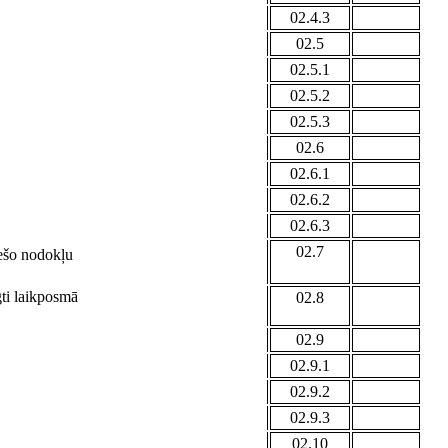
02.4.3
02.5
02.5.1
02.5.2
02.5.3
02.6
02.6.1
02.6.2
02.6.3
02.7
iešo nodokļu
gti laikposmā
02.8
02.9
02.9.1
02.9.2
02.9.3
02.10