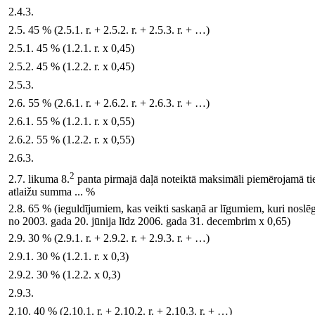
2.4.3.
2.5. 45 % (2.5.1. r. + 2.5.2. r. + 2.5.3. r. + …)
2.5.1. 45 % (1.2.1. r. x 0,45)
2.5.2. 45 % (1.2.2. r. x 0,45)
2.5.3.
2.6. 55 % (2.6.1. r. + 2.6.2. r. + 2.6.3. r. + …)
2.6.1. 55 % (1.2.1. r. x 0,55)
2.6.2. 55 % (1.2.2. r. x 0,55)
2.6.3.
2
2.7. likuma 8.
panta pirmajā daļā noteiktā maksimāli piemērojamā t
atlaižu summa ... %
2.8. 65 % (ieguldījumiem, kas veikti saskaņā ar līgumiem, kuri noslē
no 2003. gada 20. jūnija līdz 2006. gada 31. decembrim x 0,65)
2.9. 30 % (2.9.1. r. + 2.9.2. r. + 2.9.3. r. + …)
2.9.1. 30 % (1.2.1. r. x 0,3)
2.9.2. 30 % (1.2.2. x 0,3)
2.9.3.
2.10. 40 % (2.10.1. r. + 2.10.2. r. + 2.10.3. r. + …)