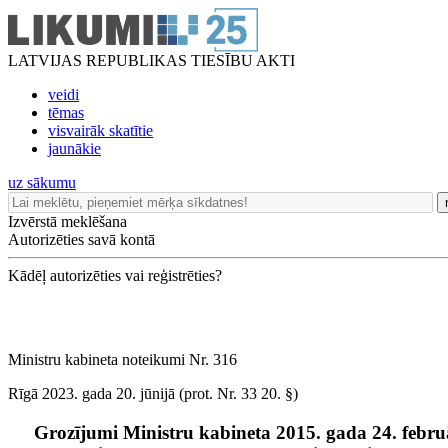
LATVIJAS REPUBLIKAS TIESĪBU AKTI
veidi
tēmas
visvairāk skatītie
jaunākie
uz sākumu
Izvērstā meklēšana
Autorizēties savā kontā
Kādēļ autorizēties vai reģistrēties?
Ministru kabineta noteikumi Nr. 316
Rīgā 2023. gada 20. jūnijā (prot. Nr. 33 20. §)
Grozījumi Ministru kabineta 2015. gada 24. febru