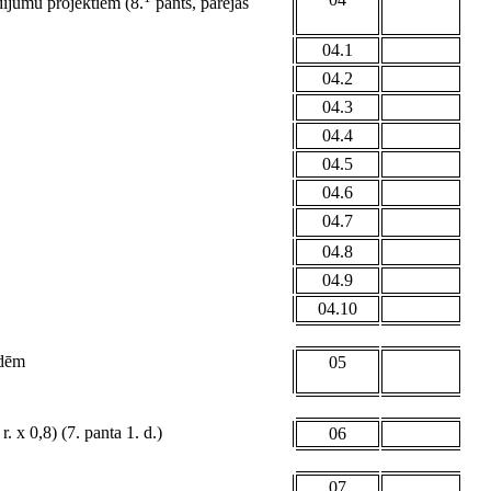
dījumu projektiem (8.
pants, pārejas
04.1
04.2
04.3
04.4
04.5
04.6
04.7
04.8
04.9
04.10
ndēm
05
 x 0,8) (7. panta 1. d.)
06
07