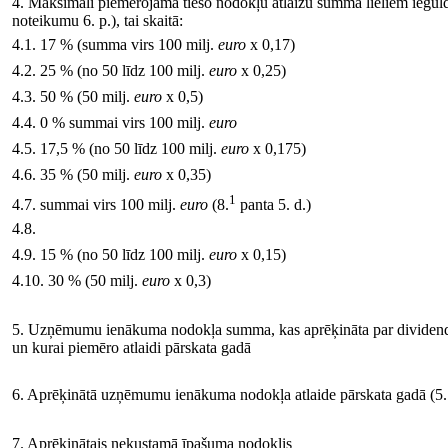
4. Maksimāli piemērojamā tiešo nodokļu atlaižu summa lieliem iegul
noteikumu 6. p.), tai skaitā:
4.1. 17 % (summa virs 100 milj.
euro
x 0,17)
4.2. 25 % (no 50 līdz 100 milj.
euro
x 0,25)
4.3. 50 % (50 milj.
euro
x 0,5)
4.4. 0 % summai virs 100 milj.
euro
4.5. 17,5 % (no 50 līdz 100 milj.
euro
x 0,175)
4.6. 35 % (50 milj.
euro
x 0,35)
1
4.7. summai virs 100 milj.
euro
(8.
panta 5. d.)
4.8.
4.9. 15 % (no 50 līdz 100 milj.
euro
x 0,15)
4.10. 30 % (50 milj.
euro
x 0,3)
5. Uzņēmumu ienākuma nodokļa summa, kas aprēķināta par divide
un kurai piemēro atlaidi pārskata gadā
6. Aprēķinātā uzņēmumu ienākuma nodokļa atlaide pārskata gadā (5. r.
7. Aprēķinātais nekustamā īpašuma nodoklis