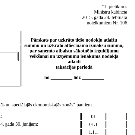
"1. pielikums
Ministru kabineta
2015. gada 24. februāra
noteikumiem Nr. 106
Pārskats par uzkrāto tiešo nodokļu atlaižu
summu un uzkrāto attiecināmo izmaksu summu,
par saņemto atbalstu sākotnējo ieguldījumu
veikšanai un uzņēmumu ienākuma nodokļa
atlaidi
taksācijas periodā
no _________ līdz _________
tās un speciālajās ekonomiskajās zonās" pantiem.
:
01
14. gada 30. jūnijam:
01.1
1.1.1