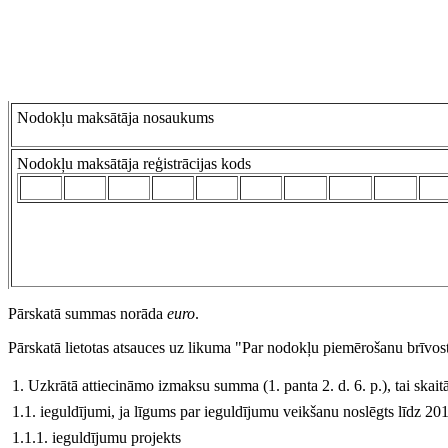
Nodokļu maksātāja nosaukums
Nodokļu maksātāja reģistrācijas kods
Pārskatā summas norāda
euro
.
Pārskatā lietotas atsauces uz likuma "Par nodokļu piemērošanu brīvos
1. Uzkrātā attiecināmo izmaksu summa (1. panta 2. d. 6. p.), tai skaitā
1.1. ieguldījumi, ja līgums par ieguldījumu veikšanu noslēgts līdz 20
1.1.1. ieguldījumu projekts