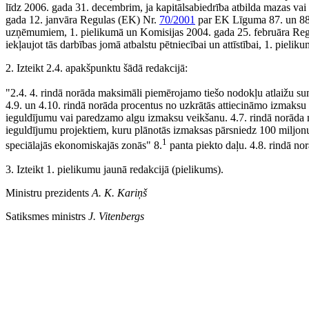
līdz 2006. gada 31. decembrim, ja kapitālsabiedrība atbilda mazas vai
gada 12. janvāra Regulas (EK) Nr.
70/2001
par EK Līguma 87. un 88.
uzņēmumiem, 1. pielikumā un Komisijas 2004. gada 25. februāra Re
iekļaujot tās darbības jomā atbalstu pētniecībai un attīstībai, 1. pieliku
2. Izteikt 2.4. apakšpunktu šādā redakcijā:
"2.4. 4. rindā norāda maksimāli piemērojamo tiešo nodokļu atlaižu summu
4.9. un 4.10. rindā norāda procentus no uzkrātās attiecināmo izmaks
ieguldījumu vai paredzamo algu izmaksu veikšanu. 4.7. rindā norāda 
ieguldījumu projektiem, kuru plānotās izmaksas pārsniedz 100 miljo
1
speciālajās ekonomiskajās zonās" 8.
panta piekto daļu. 4.8. rindā no
3. Izteikt 1. pielikumu jaunā redakcijā (
pielikums
).
Ministru prezidents
A. K. Kariņš
Satiksmes ministrs
J. Vitenbergs