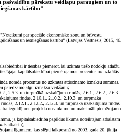
n pašvaldību pārskatu veidlapu paraugiem un to
niegšanas kārtību"
6 "Noteikumi par speciālo ekonomisko zonu un brīvostu
pildīšanas un iesniegšanas kārtību" (Latvijas Vēstnesis, 2015, 46.
abiedrībai ir tiesības piemērot, lai uzkrātā tiešo nodokļu atlaižu
tiecīgajai kapitālsabiedrībai piemērojamos procentus no uzkrātās
2.12. rindā norāda procentus no uzkrātās attiecināmo izmaksu summas,
vai paredzamo algu izmaksu veikšanu;
5.2., 2.5.3. un turpmākā uzskaitījuma rindās, 2.6.1., 2.6.2., 2.6.3.
skaitījuma rindās, 2.10.1., 2.10.2., 2.10.3. un turpmākā
 rindās, 2.12.1., 2.12.2., 2.12.3. un turpmākā uzskaitījuma rindās
t katra ieguldījumu projekta nosaukumu un maksimāli piemērojamo
ummu, ja kapitālsabiedrība papildus likumā noteiktajam atbalstam
imis
atbalstu);
rojami līgumiem, kas slēgti laikposmā no 2003. gada 20. jūnija