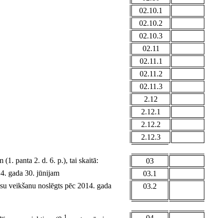
02.10.1
02.10.2
02.10.3
02.11
02.11.1
02.11.2
02.11.3
2.12
2.12.1
2.12.2
2.12.3
. panta 2. d. 6. p.), tai skaitā:
03
14. gada 30. jūnijam
03.1
ksu veikšanu noslēgts pēc 2014. gada
03.2
1
04