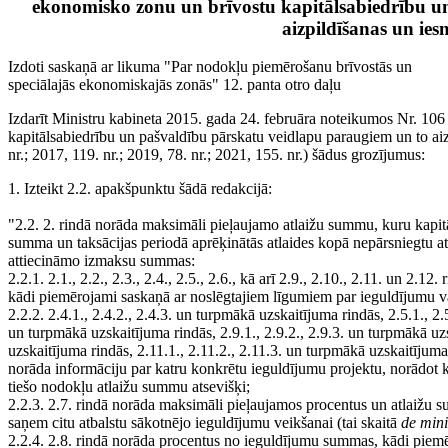
ekonomisko zonu un brīvostu kapitālsabiedrību u
aizpildīšanas un ies
Izdoti saskaņā ar likuma "Par nodokļu piemērošanu brīvostās un
speciālajās ekonomiskajās zonās" 12. panta otro daļu
Izdarīt Ministru kabineta 2015. gada 24. februāra noteikumos Nr. 10
kapitālsabiedrību un pašvaldību pārskatu veidlapu paraugiem un to aiz
nr.; 2017, 119. nr.; 2019, 78. nr.; 2021, 155. nr.) šādus grozījumus:
1. Izteikt 2.2. apakšpunktu šādā redakcijā:
"2.2. 2. rindā norāda maksimāli pieļaujamo atlaižu summu, kuru kapitāls
summa un taksācijas periodā aprēķinātās atlaides kopā nepārsniegtu at
attiecināmo izmaksu summas:
2.2.1. 2.1., 2.2., 2.3., 2.4., 2.5., 2.6., kā arī 2.9., 2.10., 2.11. un 
kādi piemērojami saskaņā ar noslēgtajiem līgumiem par ieguldījumu 
2.2.2. 2.4.1., 2.4.2., 2.4.3. un turpmākā uzskaitījuma rindās, 2.5.1., 2.
un turpmākā uzskaitījuma rindās, 2.9.1., 2.9.2., 2.9.3. un turpmākā uz
uzskaitījuma rindās, 2.11.1., 2.11.2., 2.11.3. un turpmākā uzskaitījuma
norāda informāciju par katru konkrētu ieguldījumu projektu, norādo
tiešo nodokļu atlaižu summu atsevišķi;
2.2.3. 2.7. rindā norāda maksimāli pieļaujamos procentus un atlaižu s
saņem citu atbalstu sākotnējo ieguldījumu veikšanai (tai skaitā
de min
2.2.4. 2.8. rindā norāda procentus no ieguldījumu summas, kādi piemē