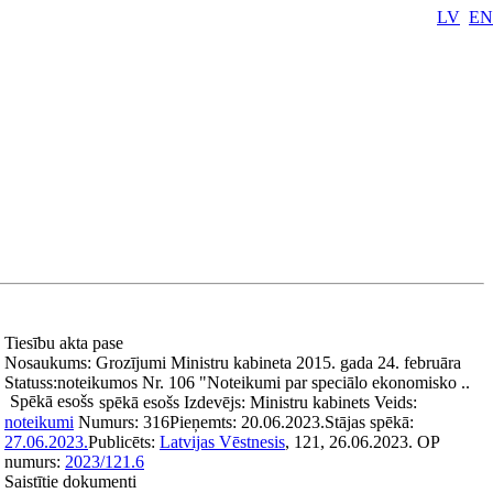
LV
EN
Tiesību akta pase
Nosaukums:
Grozījumi Ministru kabineta 2015. gada 24. februāra
Statuss:
noteikumos Nr. 106 "Noteikumi par speciālo ekonomisko ..
Spēkā esošs
spēkā esošs
Izdevējs:
Ministru kabinets
Veids:
noteikumi
Numurs:
316
Pieņemts:
20.06.2023.
Stājas spēkā:
27.06.2023.
Publicēts:
Latvijas Vēstnesis
, 121, 26.06.2023.
OP
numurs:
2023/121.6
Saistītie dokumenti