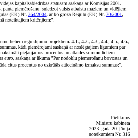
 vidējas kapitālsabiedrības statusam saskaņā ar Komisijas 2001.
 panta piemērošanu, sniedzot valsts atbalstu maziem un vidējiem
gulas (EK) Nr.
364/2004
, ar ko groza Regulu (EK) Nr.
70/2001
,
mā noteiktajiem kritērijiem;".
 lieliem ieguldījumu projektiem. 4.1., 4.2., 4.3., 4.4., 4.5., 4.6.,
u summas, kādi piemērojami saskaņā ar noslēgtajiem līgumiem par
maksimāli pieļaujamos procentus un atlaides summu lieliem
nus
euro
, saskaņā ar likuma "Par nodokļu piemērošanu brīvostās un
rāda citus procentus no uzkrātās attiecināmo izmaksu summas;".
Pielikums
Ministru kabineta
2023. gada 20. jūnija
noteikumiem Nr. 316