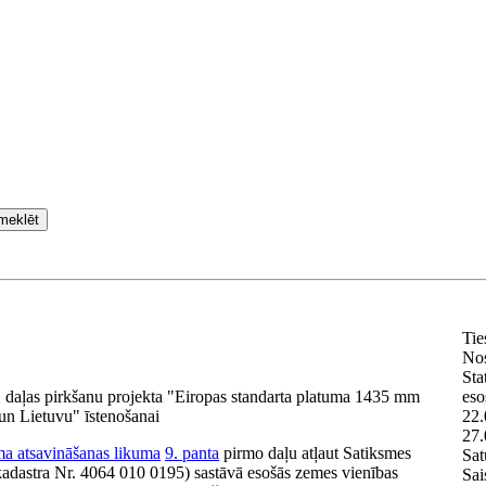
meklēt
Tie
No
Sta
 daļas pirkšanu projekta "Eiropas standarta platuma 1435 mm
eso
 un Lietuvu" īstenošanai
22.
27.
a atsavināšanas likuma
9. panta
pirmo daļu atļaut Satiksmes
Sat
kadastra Nr. 4064 010 0195) sastāvā esošās zemes vienības
Sai