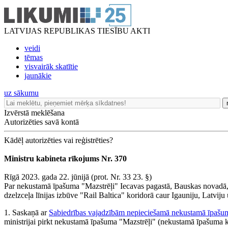
LATVIJAS REPUBLIKAS TIESĪBU AKTI
veidi
tēmas
visvairāk skatītie
jaunākie
uz sākumu
Izvērstā meklēšana
Autorizēties savā kontā
Kādēļ autorizēties vai reģistrēties?
Ministru kabineta rīkojums Nr. 370
Rīgā 2023. gada 22. jūnijā (prot. Nr. 33 23. §)
Par nekustamā īpašuma "Mazstrēļi" Iecavas pagastā, Bauskas novadā,
dzelzceļa līnijas izbūve "Rail Baltica" koridorā caur Igauniju, Latviju
1. Saskaņā ar
Sabiedrības vajadzībām nepieciešamā nekustamā īpašum
ministrijai pirkt nekustamā īpašuma "Mazstrēļi" (nekustamā īpašuma 