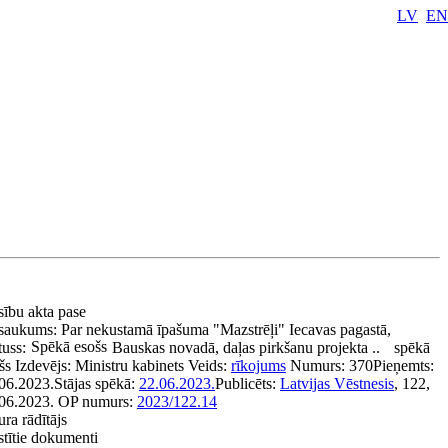
LV
EN
sību akta pase
saukums:
Par nekustamā īpašuma "Mazstrēļi" Iecavas pagastā,
Spēkā esošs
tuss:
Bauskas novadā, daļas pirkšanu projekta ..
spēkā
šs
Izdevējs:
Ministru kabinets
Veids:
rīkojums
Numurs:
370
Pieņemts:
06.2023.
Stājas spēkā:
22.06.2023.
Publicēts:
Latvijas Vēstnesis
, 122,
06.2023.
OP numurs:
2023/122.14
ura rādītājs
stītie dokumenti