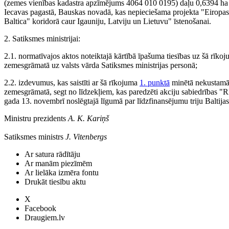
(zemes vienības kadastra apzīmējums 4064 010 0195) daļu 0,6394 ha pla
Iecavas pagastā, Bauskas novadā, kas nepieciešama projekta "Eiropas
Baltica" koridorā caur Igauniju, Latviju un Lietuvu" īstenošanai.
2. Satiksmes ministrijai:
2.1. normatīvajos aktos noteiktajā kārtībā īpašuma tiesības uz šā rīko
zemesgrāmatā uz valsts vārda Satiksmes ministrijas personā;
2.2. izdevumus, kas saistīti ar šā rīkojuma
1. punktā
minētā nekustamā 
zemesgrāmatā, segt no līdzekļiem, kas paredzēti akciju sabiedrības "R
gada 13. novembrī noslēgtajā līgumā par līdzfinansējumu triju Baltijas 
Ministru prezidents
A. K. Kariņš
Satiksmes ministrs
J. Vitenbergs
Ar satura rādītāju
Ar manām piezīmēm
Ar lielāka izmēra fontu
Drukāt tiesību aktu
X
Facebook
Draugiem.lv