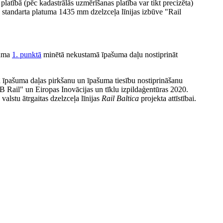
tībā (pēc kadastrālās uzmērīšanas platība var tikt precizēta)
 standarta platuma 1435 mm dzelzceļa līnijas izbūve "Rail
juma
1. punktā
minētā nekustamā īpašuma daļu nostiprināt
īpašuma daļas pirkšanu un īpašuma tiesību nostiprināšanu
B Rail" un Eiropas Inovācijas un tīklu izpildaģentūras 2020.
valstu ātrgaitas dzelzceļa līnijas
Rail Baltica
projekta attīstībai.