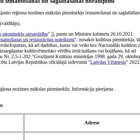
ļu izmantošanas un saglabāšanas norādījumi
ekļauto reģiona nozīmes mākslas pieminekļu izmantošanai un saglabāšan
valdītājs).
s pieminekļu aizsardzību
"
5.
pantu un Ministru kabineta 26.10.2021.
zmantošanas un restaurācijas noteikumi
", nosakot kultūras pieminekļa, tā 
erobežojumus, kā arī darbības, kuras var veikt bez Nacionālās kultūras
izsargājamo kultūrvēsturisko vērtību iznīcināšanu vai bojāšanu, kā arī
u Nr. 2.5-1-202 "Grozījumi Kultūras ministrijas 1998. gada 29. oktobr
cētu Latvijas Republikas oficiālajā izdevumā "
Latvijas Vēstnesis
" 2022
reģiona nozīmes mākslas piemineklis. Informācija pieejama
m:
Adrese