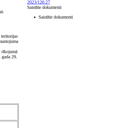
2023/120.27
Saistītie dokumenti
ai.
Saistītie dokumenti
teritorijas
 mantojuma
a rīkojumā
. gada 29.