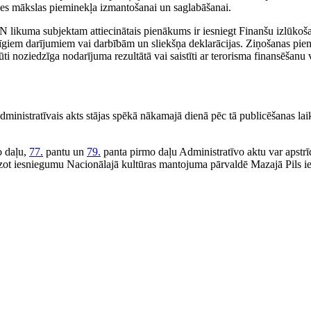
mes mākslas pieminekļa izmantošanai un saglabāšanai.
N likuma subjektam attiecinātais pienākums ir iesniegt Finanšu izlūkoš
mīgiem darījumiem vai darbībām un sliekšņa deklarācijas. Ziņošanas pi
egūti noziedzīga nodarījuma rezultātā vai saistīti ar terorisma finansēšanu
ministratīvais akts stājas spēkā nākamajā dienā pēc tā publicēšanas lai
o daļu,
77.
pantu un
79.
panta pirmo daļu Administratīvo aktu var apstrī
dzot iesniegumu Nacionālajā kultūras mantojuma pārvaldē Mazajā Pils ie