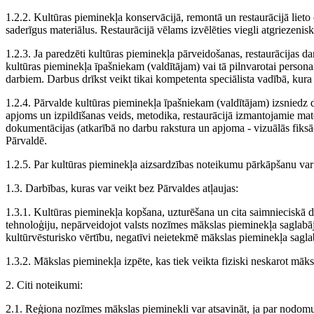
1.2.2. Kultūras pieminekļa konservācijā, remontā un restaurācijā lieto
saderīgus materiālus. Restaurācijā vēlams izvēlēties viegli atgriezenis
1.2.3. Ja paredzēti kultūras pieminekļa pārveidošanas, restaurācijas d
kultūras pieminekļa īpašniekam (valdītājam) vai tā pilnvarotai persona
darbiem. Darbus drīkst veikt tikai kompetenta speciālista vadībā, kur
1.2.4. Pārvalde kultūras pieminekļa īpašniekam (valdītājam) izsniedz 
apjoms un izpildīšanas veids, metodika, restaurācijā izmantojamie mate
dokumentācijas (atkarībā no darbu rakstura un apjoma - vizuālās fiks
Pārvaldē.
1.2.5. Par kultūras pieminekļa aizsardzības noteikumu pārkāpšanu var t
1.3. Darbības, kuras var veikt bez Pārvaldes atļaujas:
1.3.1. Kultūras pieminekļa kopšana, uzturēšana un cita saimnieciskā da
tehnoloģiju, nepārveidojot valsts nozīmes mākslas pieminekļa saglabā
kultūrvēsturisko vērtību, negatīvi neietekmē mākslas pieminekļa sagl
1.3.2. Mākslas pieminekļa izpēte, kas tiek veikta fiziski neskarot māk
2. Citi noteikumi:
2.1. Reģiona nozīmes mākslas pieminekli var atsavināt, ja par nodomu t