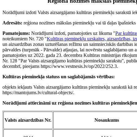
Reģiona nozīmes mākslas pieminek
Norādījumi izdoti Valsts aizsargājamo kultūras pieminekļu sarakstā i
Adresāts:
reģiona nozīmes mākslas pieminekļu vai tā daļas īpašnieks (
Pamatojums:
Norādījumi izdoti, pamatojoties uz likuma "
Par kultūra
noteikumiem Nr. 720 "
Kultūras pieminekļu uzskaites, aizsardzības, i
un aizsardzības zonas uzturēšanas režīmu un saimnieciskās darbības i
pārvaldes (turpmāk - Pārvalde) atļaujas, lai novērstu saglabājamo un a
pamatojoties uz 2022. gada 23. decembra Kultūras ministrijas rīkojum
Nr. 128 "Par Valsts aizsargājamo kultūras pieminekļu sarakstu", publi
decembrī, pieejams https://www.vestnesis.lv/op/2022/252.3.
Kultūras pieminekļa statuss un saglabājamās vērtības:
objekts iekļauts Valsts aizsargājamo kultūras pieminekļu sarakstā kā 
https://mantojums.lv/cultural-objects/.
Norādījumi attiecināmi uz reģiona nozīmes kultūras pieminekļie
Valsts aizsardzības Nr.
Nosaukums