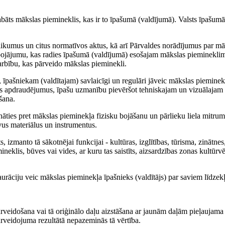
abāts mākslas piemineklis, kas ir to īpašumā (valdījumā). Valsts īpašum
likumus un citus normatīvos aktus, kā arī Pārvaldes norādījumus par mā
bojājumu, kas radies īpašumā (valdījumā) esošajam mākslas piemineklim
arbību, kas pārveido mākslas pieminekli.
 īpašniekam (valdītajam) savlaicīgi un regulāri jāveic mākslas pieminek
os apdraudējumus, īpašu uzmanību pievēršot tehniskajam un vizuālajam 
šana.
nāties pret mākslas pieminekļa fizisku bojāšanu un pārlieku liela mitru
us materiālus un instrumentus.
s, izmanto tā sākotnējai funkcijai - kultūras, izglītības, tūrisma, zinātnes
neklis, būves vai vides, ar kuru tas saistīts, aizsardzības zonas kultūrv
urāciju veic mākslas pieminekļa īpašnieks (valdītājs) par saviem līdzek
ārveidošana vai tā oriģinālo daļu aizstāšana ar jaunām daļām pieļaujama t
 pārveidojuma rezultātā nepazeminās tā vērtība.