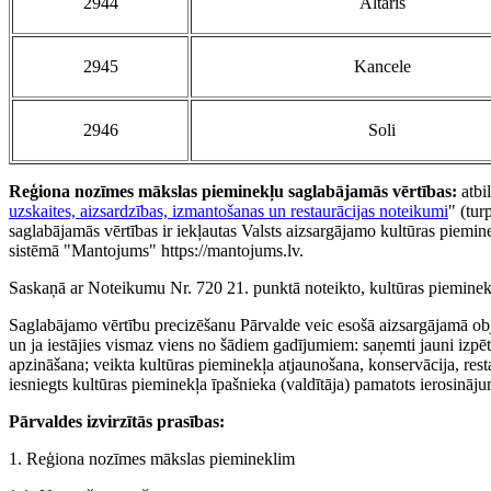
2944
Altāris
2945
Kancele
2946
Soli
Reģiona nozīmes mākslas pieminekļu saglabājamās vērtības:
atbi
uzskaites, aizsardzības, izmantošanas un restaurācijas noteikumi
" (tur
saglabājamās vērtības ir iekļautas Valsts aizsargājamo kultūras piemin
sistēmā "Mantojums" https://mantojums.lv.
Saskaņā ar Noteikumu Nr. 720 21. punktā noteikto, kultūras pieminekļ
Saglabājamo vērtību precizēšanu Pārvalde veic esošā aizsargājamā obje
un ja iestājies vismaz viens no šādiem gadījumiem: saņemti jauni izpēte
apzināšana; veikta kultūras pieminekļa atjaunošana, konservācija, rest
iesniegts kultūras pieminekļa īpašnieka (valdītāja) pamatots ierosināj
Pārvaldes izvirzītās prasības:
1. Reģiona nozīmes mākslas piemineklim