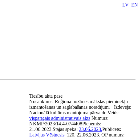
LV
EN
Tiesību akta pase
Nosaukums:
Reģiona nozīmes mākslas pieminekļu
izmantošanas un saglabāšanas norādījumi
Izdevējs:
Nacionālā kultūras mantojuma pārvalde
Veids:
vispārīgais administratīvais akts
Numurs:
NKMP/2023/14.4-07/4408
Pieņemts:
21.06.2023.
Stājas spēkā:
23.06.2023.
Publicēts:
Latvijas Vēstnesis
, 120, 22.06.2023.
OP numurs: