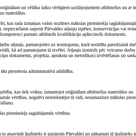
 oriģinālam un vēlāku laiku vērtīgiem uzslāņojumiem atbilstošus un ar t
kus materiālus.
arbi, kas rada izmaiņas valsts nozīmes mākslas pieminekļa saglabājamajā
i, nepieciešams saņemt Pārvaldes atļauju izpētes, konservācijas vai resta
a kompetenci pamato atbilstošs kvalifikāciju apliecinošs dokuments.
darbu atļauju, pamatojoties uz iesniegumu, kurā norādīta paredzamā dar
riāli, kā arī pamatojums tā izvēlei. Atļauju izsniedz pēc veicamo darbu
ācijas dokumentu, projekta, apraksta un metodikas) izvērtēšanas un sas
ikt piemērota administratīvā atbildība.
rbība, kas tiek veikta, izmantojot oriģinālam atbilstošus materiālus un
jamās vērtības, negatīvi neietekmējot tā vidi, nesamazinot mākslas piem
abāšanu.
slas pieminekļa saglabājamās vērtības.
o atsavināt īpašnieks ir paziņojis Pārvaldei un nākamais tā īpašnieks i