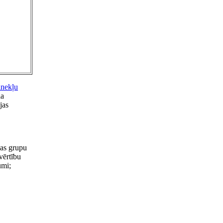
inekļu
ļa
jas
bas grupu
vērtību
umi;