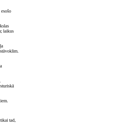
ā esošo
kslas
; laikus
ļa
stāvoklim.
ma
,
ēsturiskā
ļiem.
ikai tad,