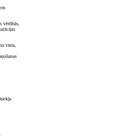
iem
s vērtībās,
urācijas
bu vieta,
kaņošanas
inekļa
r