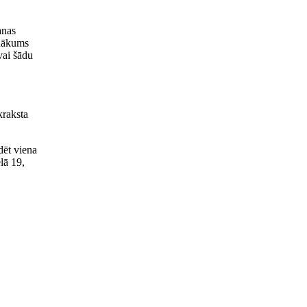
anas
enākums
 vai šādu
kraksta
dēt viena
lā 19,