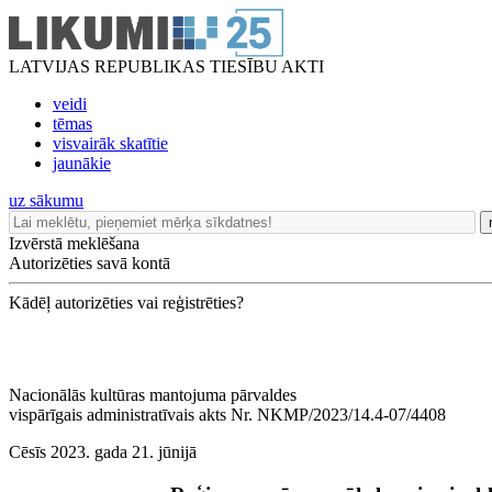
LATVIJAS REPUBLIKAS TIESĪBU AKTI
veidi
tēmas
visvairāk skatītie
jaunākie
uz sākumu
Izvērstā meklēšana
Autorizēties savā kontā
Kādēļ autorizēties vai reģistrēties?
Nacionālās kultūras mantojuma pārvaldes
vispārīgais administratīvais akts Nr. NKMP/2023/14.4-07/4408
Cēsīs 2023. gada 21. jūnijā