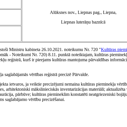
Alūksnes nov., Liepnas pag., Liepna,
Liepnas luterāņu baznīcā
lstoši Ministru kabineta 26.10.2021. noteikumu Nr. 720 "
Kultūras piem
pmāk - Noteikumi Nr. 720) 8.11. punktā noteiktajam, kultūras pieminek
ekļu reģistrā, kurš ir pieejams kultūras mantojuma pārvaldības informāci
a saglabājamās vērtības reģistrā precizē Pārvalde.
kta ietvaros, ja veiktie precizējumi nemaina kultūras pieminekļa vērtī
s, arhitektoniski mākslinieciskās inventarizācijas materiāli; aktualizēta 
aurācija, pārbūve; kultūras piemineklim konstatēti neatgriezeniski bojāj
ums saglabājamo vērtību precizēšanai.