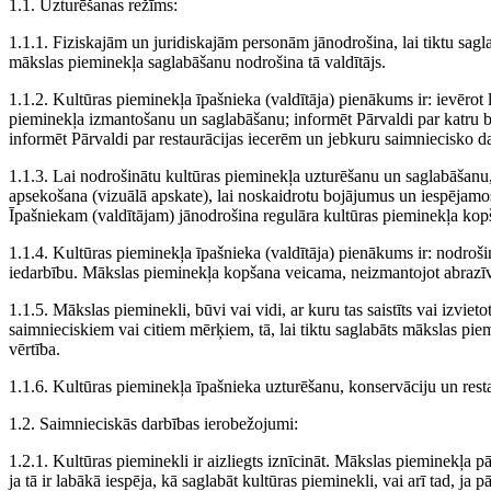
1.1. Uzturēšanas režīms:
1.1.1. Fiziskajām un juridiskajām personām jānodrošina, lai tiktu sagl
mākslas pieminekļa saglabāšanu nodrošina tā valdītājs.
1.1.2. Kultūras pieminekļa īpašnieka (valdītāja)
pienākums ir: ievērot 
pieminekļa izmantošanu un saglabāšanu; informēt Pārvaldi par katru 
informēt Pārvaldi par restaurācijas iecerēm un jebkuru saimniecisko d
1.1.3. Lai nodrošinātu kultūras pieminekļa uzturēšanu un saglabāšanu,
apsekošana (vizuālā apskate), lai noskaidrotu bojājumus un iespējam
Īpašniekam (valdītājam) jānodrošina regulāra kultūras pieminekļa kop
1.1.4. Kultūras pieminekļa īpašnieka
(valdītāja) pienākums ir: nodroši
iedarbību.
Mākslas pieminekļa
kopšana veicama, neizmantojot abrazīv
1.1.5. Mākslas pieminekli, būvi vai vidi, ar kuru tas saistīts vai izvietot
saimnieciskiem vai citiem mērķiem, tā, lai tiktu saglabāts mākslas piemi
vērtība.
1.1.6. Kultūras pieminekļa īpašnieka uzturēšanu, konservāciju un resta
1.2. Saimnieciskās darbības ierobežojumi:
1.2.1. Kultūras
pieminekli ir aizliegts iznīcināt. Mākslas pieminekļa p
ja tā ir labākā iespēja, kā saglabāt kultūras pieminekli, vai arī tad, ja