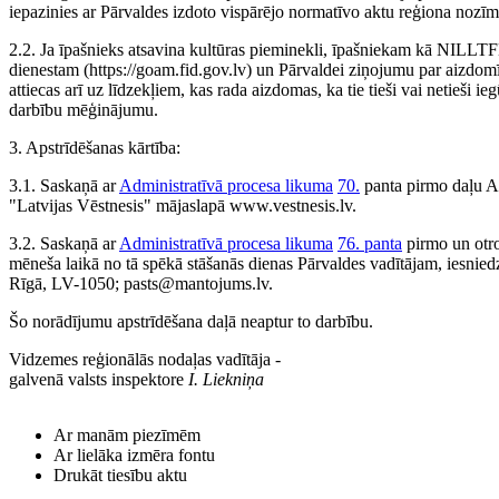
iepazinies ar Pārvaldes izdoto vispārējo normatīvo aktu reģiona nozī
2.2. Ja īpašnieks atsavina kultūras pieminekli, īpašniekam kā NILLTF
dienestam (https://goam.fid.gov.lv) un Pārvaldei ziņojumu par aizdo
attiecas arī uz līdzekļiem, kas rada aizdomas, ka tie tieši vai netieši i
darbību mēģinājumu.
3. Apstrīdēšanas kārtība:
3.1. Saskaņā ar
Administratīvā procesa likuma
70.
panta pirmo daļu Ad
"Latvijas Vēstnesis" mājaslapā www.vestnesis.lv.
3.2. Saskaņā ar
Administratīvā procesa likuma
76. panta
pirmo un otr
mēneša laikā no tā spēkā stāšanās dienas Pārvaldes vadītājam, iesnie
Rīgā, LV-1050; pasts@mantojums.lv.
Šo norādījumu apstrīdēšana daļā neaptur to darbību.
Vidzemes reģionālās nodaļas vadītāja -
galvenā valsts inspektore
I. Liekniņa
Ar manām piezīmēm
Ar lielāka izmēra fontu
Drukāt tiesību aktu