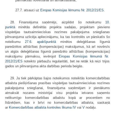
pārmaksas novēršanai un atmaksāšanai;
27.7. atsauci uz
Eiropas Komisijas lēmumu Nr.
2012/21/ES
.
28. Finansējuma saņēmējs, aizpildot šo noteikumu
10.
punktā
minētās definētās projekta sadaļas, projektam pievieno
vispārējas tautsaimnieciskas nozīmes pakalpojuma sniegšanas
pilnvarojuma uzlicēja apliecinājumu, ka tas kontrolēs un pārskatīs šo
noteikumu
27.6. apakšpunktā
minētos deleģēšanas līgumā
paredzētos atlīdzības (kompensācijas) maksājumus, kā arī novērsīs
un atgūs deleģēšanas līgumā paredzēto atlīdzības (kompensācijas)
maksājumu pārmaksu, ievērojot
Eiropas Komisijas lēmumā Nr.
2012/21/ES
noteikto pārbaužu regularitāti, bet ne retāk kā reizi trijos
gados un pilnvarojuma akta darbības perioda beigās.
29. Ja tiek pārkāptas šajos noteikumos noteiktās komercdarbības
atbalsta piešķiršanas prasības vispārējas tautsaimnieciskas nozīmes
pakalpojuma sniegšanai, finansējuma saņēmējam ir pienākums
atmaksāt nozares ministrijai visu projekta ietvaros saņemto
nelikumīgo komercdarbības atbalstu kopā ar procentiem no
līdzekļiem, kas ir brīvi no komercdarbības atbalsta, saskaņā
ar
Komercdarbības atbalsta kontroles likuma
IV
vai
V
nodaļu.