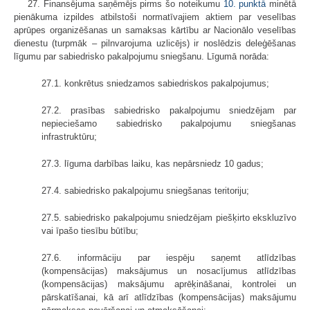
27. Finansējuma saņēmējs pirms šo noteikumu
10. punktā
minētā
pienākuma izpildes atbilstoši normatīvajiem aktiem par veselības
aprūpes organizēšanas un samaksas kārtību ar Nacionālo veselības
dienestu (turpmāk – pilnvarojuma uzlicējs) ir noslēdzis deleģēšanas
līgumu par sabiedrisko pakalpojumu sniegšanu. Līgumā norāda:
27.1. konkrētus sniedzamos sabiedriskos pakalpojumus;
27.2. prasības sabiedrisko pakalpojumu sniedzējam par
nepieciešamo sabiedrisko pakalpojumu sniegšanas
infrastruktūru;
27.3. līguma darbības laiku, kas nepārsniedz 10 gadus;
27.4. sabiedrisko pakalpojumu sniegšanas teritoriju;
27.5. sabiedrisko pakalpojumu sniedzējam piešķirto ekskluzīvo
vai īpašo tiesību būtību;
27.6. informāciju par iespēju saņemt atlīdzības
(kompensācijas) maksājumus un nosacījumus atlīdzības
(kompensācijas) maksājumu aprēķināšanai, kontrolei un
pārskatīšanai, kā arī atlīdzības (kompensācijas) maksājumu