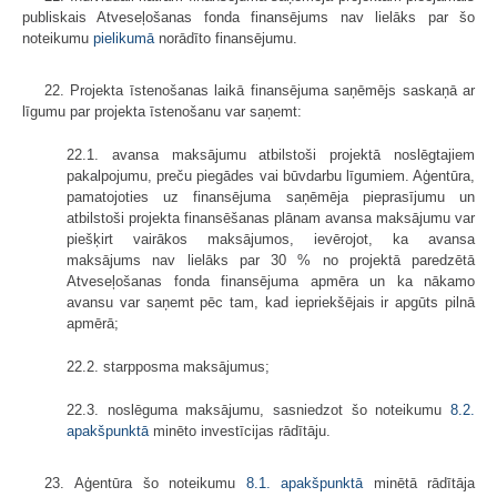
publiskais Atveseļošanas fonda finansējums nav lielāks par šo
noteikumu
​pielikumā
norādīto finansējumu.
22. Projekta īstenošanas laikā finansējuma saņēmējs saskaņā ar
līgumu par projekta īstenošanu var saņemt:
22.1. avansa maksājumu atbilstoši projektā noslēgtajiem
pakalpojumu, preču piegādes vai būvdarbu līgumiem. Aģentūra,
pamatojoties uz finansējuma saņēmēja pieprasījumu un
atbilstoši projekta finansēšanas plānam avansa maksājumu var
piešķirt vairākos maksājumos, ievērojot, ka avansa
maksājums nav lielāks par 30 % no projektā paredzētā
Atveseļošanas fonda finansējuma apmēra un ka nākamo
avansu var saņemt pēc tam, kad iepriekšējais ir apgūts pilnā
apmērā;
22.2. starpposma maksājumus;
22.3. noslēguma maksājumu, sasniedzot šo noteikumu
8.2.
apakšpunktā
minēto investīcijas rādītāju.
23. Aģentūra šo noteikumu
8.1. apakšpunktā
minētā rādītāja