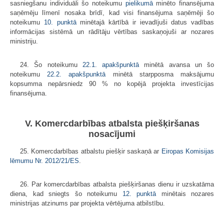
sasniegšanu individuāli šo noteikumu
​pielikumā
minēto finansējuma
saņēmēju līmenī nosaka brīdī, kad visi finansējuma saņēmēji šo
noteikumu
10. punktā
minētajā kārtībā ir ievadījuši datus vadības
informācijas sistēmā un rādītāju vērtības saskaņojuši ar nozares
ministriju.
24. Šo noteikumu
22.1. apakšpunktā
minētā avansa un šo
noteikumu
22.2. apakšpunktā
minētā starpposma maksājumu
kopsumma nepārsniedz 90 % no kopējā projekta investīcijas
finansējuma.
V. Komercdarbības atbalsta piešķiršanas
nosacījumi
25. Komercdarbības atbalstu piešķir saskaņā ar
Eiropas Komisijas
lēmumu Nr.
2012/21/ES
.
26. Par komercdarbības atbalsta piešķiršanas dienu ir uzskatāma
diena, kad sniegts šo noteikumu
12. punktā
minētais nozares
ministrijas atzinums par projekta vērtējuma atbilstību.