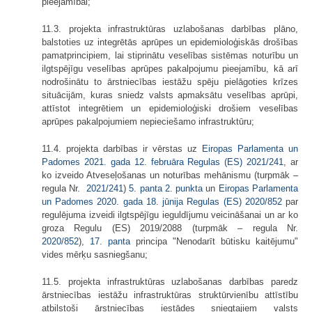
pieejamībai;
11.3. projekta infrastruktūras uzlabošanas darbības plāno,
balstoties uz integrētās aprūpes un epidemioloģiskās drošības
pamatprincipiem, lai stiprinātu veselības sistēmas noturību un
ilgtspējīgu veselības aprūpes pakalpojumu pieejamību, kā arī
nodrošinātu to ārstniecības iestāžu spēju pielāgoties krīzes
situācijām, kuras sniedz valsts apmaksātu veselības aprūpi,
attīstot integrētiem un epidemioloģiski drošiem veselības
aprūpes pakalpojumiem nepieciešamo infrastruktūru;
11.4. projekta darbības ir vērstas uz
Eiropas Parlamenta un
Padomes 2021. gada 12. februāra Regulas (ES)
2021/241
, ar
ko izveido Atveseļošanas un noturības mehānismu
(turpmāk –
regula Nr.
2021/241
)
5. panta 2. punkta
un
Eiropas Parlamenta
un Padomes 2020. gada 18. jūnija Regulas (ES)
2020/852
par
regulējuma izveidi ilgtspējīgu ieguldījumu veicināšanai un ar ko
groza Regulu (ES) 2019/2088
(turpmāk – regula Nr.
2020/852
),
17. panta
principa "Nenodarīt būtisku kaitējumu"
vides mērķu sasniegšanu;
11.5. projekta infrastruktūras uzlabošanas darbības paredz
ārstniecības iestāžu infrastruktūras struktūrvienību attīstību
atbilstoši ārstniecības iestādes sniegtajiem valsts