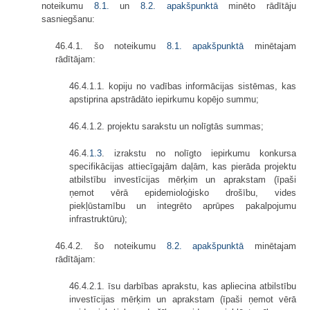
noteikumu
8.1.
un
8.2. apakšpunktā
minēto rādītāju
sasniegšanu:
46.4.1. šo noteikumu
8.1. apakšpunktā
minētajam
rādītājam:
46.4.1.1. kopiju no vadības informācijas sistēmas, kas
apstiprina apstrādāto iepirkumu kopējo summu;
46.4.1.2. projektu sarakstu un nolīgtās summas;
46.4.
1.3
. izrakstu no nolīgto iepirkumu konkursa
specifikācijas attiecīgajām daļām, kas pierāda projektu
atbilstību investīcijas mērķim un aprakstam (īpaši
ņemot vērā epidemioloģisko drošību, vides
piekļūstamību un integrēto aprūpes pakalpojumu
infrastruktūru);
46.4.2. šo noteikumu
8.2. apakšpunktā
minētajam
rādītājam:
46.4.2.1. īsu darbības aprakstu, kas apliecina atbilstību
investīcijas mērķim un aprakstam (īpaši ņemot vērā