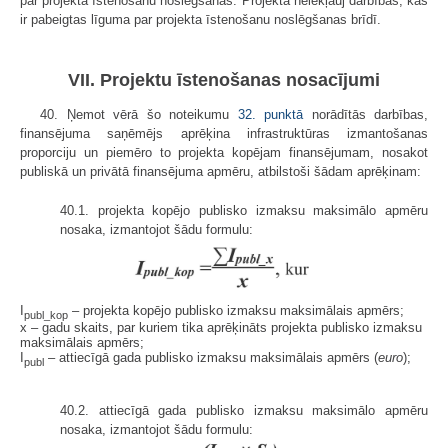
par projekta īstenošanu noslēgšanas. Projektā neiekļauj darbības, kas
ir pabeigtas līguma par projekta īstenošanu noslēgšanas brīdī.
VII. Projektu īstenošanas nosacījumi
40. Ņemot vērā šo noteikumu
32. punktā
norādītās darbības,
finansējuma saņēmējs aprēķina infrastruktūras izmantošanas
proporciju un piemēro to projekta kopējam finansējumam, nosakot
publiskā un privātā finansējuma apmēru, atbilstoši šādam aprēķinam:
40.1. projekta kopējo publisko izmaksu maksimālo apmēru
nosaka, izmantojot šādu formulu:
I
– projekta kopējo publisko izmaksu maksimālais apmērs;
publ_kop
x – gadu skaits, par kuriem tika aprēķināts projekta publisko izmaksu
maksimālais apmērs;
I
– attiecīgā gada publisko izmaksu maksimālais apmērs (
euro
);
publ
40.2. attiecīgā gada publisko izmaksu maksimālo apmēru
nosaka, izmantojot šādu formulu: