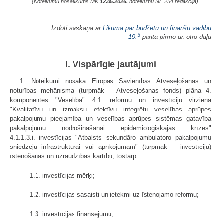
(Noteikumu nosaukums MK
12.05.2026.
noteikumu Nr. 254 redakcijā)
Izdoti saskaņā ar
Likuma par budžetu un finanšu vadību
3
19.
panta pirmo un otro daļu
I. Vispārīgie jautājumi
1. Noteikumi nosaka Eiropas Savienības Atveseļošanas un
noturības mehānisma (turpmāk – Atveseļošanas fonds) plāna 4.
komponentes "Veselība" 4.1. reformu un investīciju virziena
"Kvalitatīvu un izmaksu efektīvu integrētu veselības aprūpes
pakalpojumu pieejamība un veselības aprūpes sistēmas gatavība
pakalpojumu nodrošināšanai epidemioloģiskajās krīzēs"
4.1.1.3.i. investīcijas "Atbalsts sekundāro ambulatoro pakalpojumu
sniedzēju infrastruktūrai vai aprīkojumam" (turpmāk – investīcija)
īstenošanas un uzraudzības kārtību, tostarp:
1.1. investīcijas mērķi;
1.2. investīcijas sasaisti un ietekmi uz īstenojamo reformu;
1.3. investīcijas finansējumu;