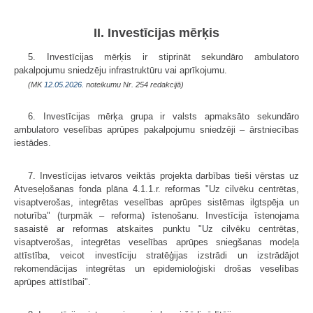
II. Investīcijas mērķis
5. Investīcijas mērķis ir stiprināt sekundāro ambulatoro
pakalpojumu sniedzēju infrastruktūru vai aprīkojumu.
(MK
12.05.2026.
noteikumu Nr. 254 redakcijā)
6. Investīcijas mērķa grupa ir valsts apmaksāto sekundāro
ambulatoro veselības aprūpes pakalpojumu sniedzēji – ārstniecības
iestādes.
7. Investīcijas ietvaros veiktās projekta darbības tieši vērstas uz
Atveseļošanas fonda plāna 4.1.1.r. reformas "Uz cilvēku centrētas,
visaptverošas, integrētas veselības aprūpes sistēmas ilgtspēja un
noturība" (turpmāk – reforma) īstenošanu. Investīcija īstenojama
sasaistē ar reformas atskaites punktu "Uz cilvēku centrētas,
visaptverošas, integrētas veselības aprūpes sniegšanas modeļa
attīstība, veicot investīciju stratēģijas izstrādi un izstrādājot
rekomendācijas integrētas un epidemioloģiski drošas veselības
aprūpes attīstībai".