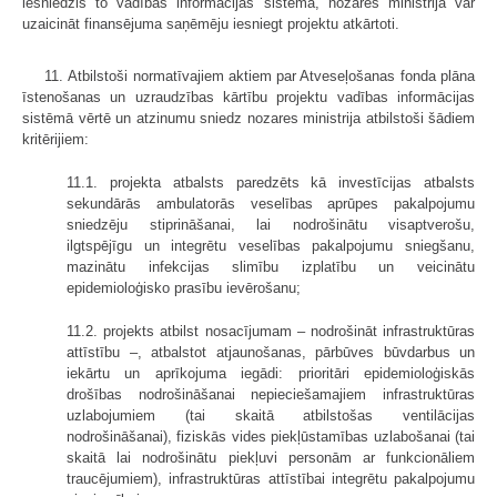
iesniedzis to vadības informācijas sistēmā, nozares ministrija var
uzaicināt finansējuma saņēmēju iesniegt projektu atkārtoti.
11. Atbilstoši normatīvajiem aktiem par Atveseļošanas fonda plāna
īstenošanas un uzraudzības kārtību projektu vadības informācijas
sistēmā vērtē un atzinumu sniedz nozares ministrija atbilstoši šādiem
kritērijiem:
11.1. projekta atbalsts paredzēts kā investīcijas atbalsts
sekundārās ambulatorās veselības aprūpes pakalpojumu
sniedzēju stiprināšanai, lai nodrošinātu visaptverošu,
ilgtspējīgu un integrētu veselības pakalpojumu sniegšanu,
mazinātu infekcijas slimību izplatību un veicinātu
epidemioloģisko prasību ievērošanu;
11.2. projekts atbilst nosacījumam – nodrošināt infrastruktūras
attīstību –, atbalstot atjaunošanas, pārbūves būvdarbus un
iekārtu un aprīkojuma iegādi: prioritāri epidemioloģiskās
drošības nodrošināšanai nepieciešamajiem infrastruktūras
uzlabojumiem (tai skaitā atbilstošas ventilācijas
nodrošināšanai), fiziskās vides piekļūstamības uzlabošanai (tai
skaitā lai nodrošinātu piekļuvi personām ar funkcionāliem
traucējumiem), infrastruktūras attīstībai integrētu pakalpojumu