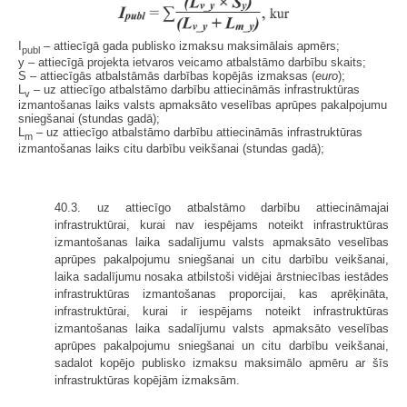
I
– attiecīgā gada publisko izmaksu maksimālais apmērs;
publ
y – attiecīgā projekta ietvaros veicamo atbalstāmo darbību skaits;
S – attiecīgās atbalstāmās darbības kopējās izmaksas (
euro
);
L
– uz attiecīgo atbalstāmo darbību attiecināmās infrastruktūras
v
izmantošanas laiks valsts apmaksāto veselības aprūpes pakalpojumu
sniegšanai (stundas gadā);
L
– uz attiecīgo atbalstāmo darbību attiecināmās infrastruktūras
m
izmantošanas laiks citu darbību veikšanai (stundas gadā);
40.3. uz attiecīgo atbalstāmo darbību attiecināmajai
infrastruktūrai, kurai nav iespējams noteikt infrastruktūras
izmantošanas laika sadalījumu valsts apmaksāto veselības
aprūpes pakalpojumu sniegšanai un citu darbību veikšanai,
laika sadalījumu nosaka atbilstoši vidējai ārstniecības iestādes
infrastruktūras izmantošanas proporcijai, kas aprēķināta,
infrastruktūrai, kurai ir iespējams noteikt infrastruktūras
izmantošanas laika sadalījumu valsts apmaksāto veselības
aprūpes pakalpojumu sniegšanai un citu darbību veikšanai,
sadalot kopējo publisko izmaksu maksimālo apmēru ar šīs
infrastruktūras kopējām izmaksām.