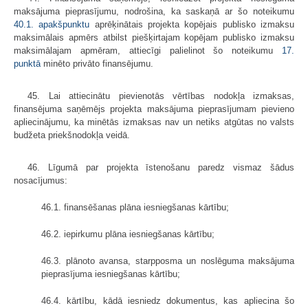
maksājuma pieprasījumu, nodrošina, ka saskaņā ar šo noteikumu
40.1. apakšpunktu
aprēķinātais projekta kopējais publisko izmaksu
maksimālais apmērs atbilst piešķirtajam kopējam publisko izmaksu
maksimālajam apmēram, attiecīgi palielinot šo noteikumu
17.
punktā
minēto privāto finansējumu.
45. Lai attiecinātu pievienotās vērtības nodokļa izmaksas,
finansējuma saņēmējs projekta maksājuma pieprasījumam pievieno
apliecinājumu, ka minētās izmaksas nav un netiks atgūtas no valsts
budžeta priekšnodokļa veidā.
46. Līgumā par projekta īstenošanu paredz vismaz šādus
nosacījumus:
46.1. finansēšanas plāna iesniegšanas kārtību;
46.2. iepirkumu plāna iesniegšanas kārtību;
46.3. plānoto avansa, starpposma un noslēguma maksājuma
pieprasījuma iesniegšanas kārtību;
46.4. kārtību, kādā iesniedz dokumentus, kas apliecina šo