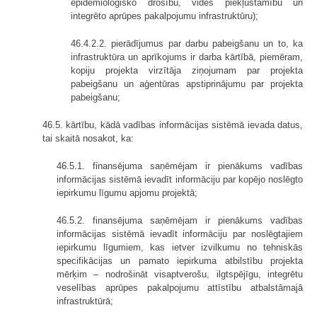
epidemioloģisko drošību, vides piekļūstamību un
integrēto aprūpes pakalpojumu infrastruktūru);
46.4.2.2. pierādījumus par darbu pabeigšanu un to, ka
infrastruktūra un aprīkojums ir darba kārtībā, piemēram,
kopiju projekta virzītāja ziņojumam par projekta
pabeigšanu un aģentūras apstiprinājumu par projekta
pabeigšanu;
46.5. kārtību, kādā vadības informācijas sistēmā ievada datus,
tai skaitā nosakot, ka:
46.5.1. finansējuma saņēmējam ir pienākums vadības
informācijas sistēmā ievadīt informāciju par kopējo noslēgto
iepirkumu līgumu apjomu projektā;
46.5.2. finansējuma saņēmējam ir pienākums vadības
informācijas sistēmā ievadīt informāciju par noslēgtajiem
iepirkumu līgumiem, kas ietver izvilkumu no tehniskās
specifikācijas un pamato iepirkuma atbilstību projekta
mērķim – nodrošināt visaptverošu, ilgtspējīgu, integrētu
veselības aprūpes pakalpojumu attīstību atbalstāmajā
infrastruktūrā;