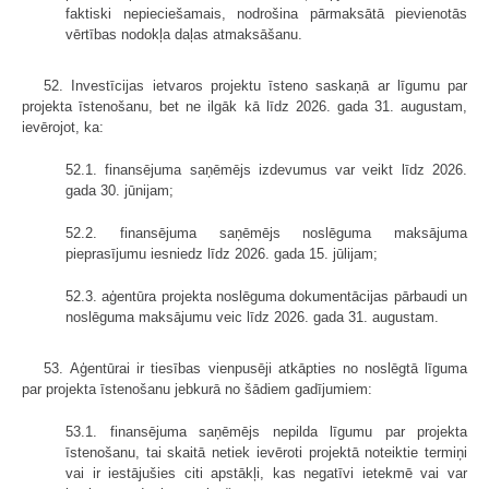
faktiski nepieciešamais, nodrošina pārmaksātā pievienotās
vērtības nodokļa daļas atmaksāšanu.
52. Investīcijas ietvaros projektu īsteno saskaņā ar līgumu par
projekta īstenošanu, bet ne ilgāk kā līdz 2026. gada 31. augustam,
ievērojot, ka:
52.1. finansējuma saņēmējs izdevumus var veikt līdz 2026.
gada 30. jūnijam;
52.2. finansējuma saņēmējs noslēguma maksājuma
pieprasījumu iesniedz līdz 2026. gada 15. jūlijam;
52.3. aģentūra projekta noslēguma dokumentācijas pārbaudi un
noslēguma maksājumu veic līdz 2026. gada 31. augustam.
53. Aģentūrai ir tiesības vienpusēji atkāpties no noslēgtā līguma
par projekta īstenošanu jebkurā no šādiem gadījumiem:
53.1. finansējuma saņēmējs nepilda līgumu par projekta
īstenošanu, tai skaitā netiek ievēroti projektā noteiktie termiņi
vai ir iestājušies citi apstākļi, kas negatīvi ietekmē vai var