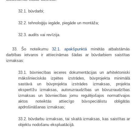
32.1. būvdarbi;
32.2. tehnoloģiju iegāde, piegāde un montāža;
32.3. audits vai revīzija.
33. Šo noteikumu
32.1. apakšpunktā
minētās atbalstāmās
darbības ietvaros ir attiecināmas šādas ar būvdarbiem saistītas
izmaksas:
33.1. būvniecības ieceres dokumentācijas un arhitektoniski
mākslinieciskās izpētes izstrādes, būvprojekta minimālā
sastāvā un būvprojekta izstrādes izmaksas, projekta
ekspertīžu izmaksas, autoruzraudzības un būvuzraudzības
izmaksas un būvniecības jomu regulējošajos normatīvajos
aktos noteiktās attiecīgo būvspeciālistu obligātās
apdrošināšanas izmaksas;
33.2. būvdarbu izmaksas, tai skaitā izmaksas, kas saistītas ar
objektu nodošanu ekspluatācijā.