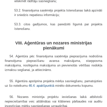
ietekmēt rādītāju sasniegšanu;
53.2. finansējuma saņēmējs projekta īstenošanas laikā apzināti
ir sniedzis nepatiesu informāciju;
53.3. citos gadījumos, kas paredzēti līgumā par projekta
īstenošanu.
VIII. Aģentūras un nozares ministrijas
pienākumi
54. Aģentūra pēc finansējuma saņēmēja pieprasījuma nodrošina
finansējuma pieprasīšanu avansa maksājuma, starpposma
maksājuma, noslēguma maksājuma un pievienotās vērtības nodokļa
izmaksu segšanai, ja attiecināms.
55. Aģentūra apstiprina projekta mērķa sasniegšanu, pamatojoties
uz šo noteikumu
46.4. apakšpunktā
minēto dokumentu kopumu.
56. Nozares ministrija projektu ieviešanas laikā atbilstoši
nepieciešamībai veic attālinātas vai klātienes pārbaudes vai auditu
investīcijas mērķu sasniegšanas uzraudzībai.