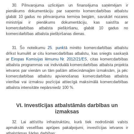
30. Pilnvarojuma uzlicējam un finansējuma saņēmējam ir
pienākums dokumentāciju par saņemto komercdarbības atbalstu
glabāt 10 gadus no pilnvarojuma termiņa beigām, savukārt nozares
ministrijai ir pienākums dokumentāciju, kas saistīta ar
komercdarbības atbalsta piešķiršanu, glabāt 10 gadus no
komercdarbības atbalsta piešķiršanas dienas.
31. Šo noteikumu
25. punktā
minēto komercdarbības atbalstu
drīkst kumulēt ar citu komercdarbības atbalstu, kas sniegts saskaņā
ar
Eiropas Komisijas lēmumu Nr.
2012/21/ES
, citas komercdarbības
atbalsta programmas vai individuālā komercdarbības atbalsta projekta
ietvaros par vienām un tām pašām attiecināmajām izmaksām, ja pēc
komercdarbības atbalstu apvienošanas komercdarbības atbalsta
vienībai vai izmaksu pozīcijai attiecīgā maksimālā komercdarbības
atbalsta intensitāte nepārsniedz 100 %.
VI. Investīcijas atbalstāmās darbības un
izmaksas
32. Lai attīstītu infrastruktūru, kurā tiek nodrošināti valsts
apmaksāti veselības aprūpes pakalpojumi, investīcijas ietvaros ir
atbalstāmas šādas darbības: