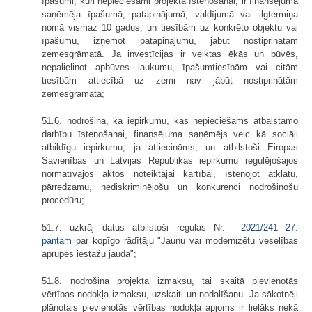
īpašumi, kuri nepieciešami projekta īstenošanai, ir finansējuma
saņēmēja īpašumā, patapinājumā, valdījumā vai ilgtermiņa
nomā vismaz 10 gadus, un tiesībām uz konkrēto objektu vai
īpašumu, izņemot patapinājumu, jābūt nostiprinātām
zemesgrāmatā. Ja investīcijas ir veiktas ēkās un būvēs,
nepalielinot apbūves laukumu, īpašumtiesībām vai citām
tiesībām attiecībā uz zemi nav jābūt nostiprinātām
zemesgrāmatā;
51.6. nodrošina, ka iepirkumu, kas nepieciešams atbalstāmo
darbību īstenošanai, finansējuma saņēmējs veic kā sociāli
atbildīgu iepirkumu, ja attiecināms, un atbilstoši Eiropas
Savienības un Latvijas Republikas iepirkumu regulējošajos
normatīvajos aktos noteiktajai kārtībai, īstenojot atklātu,
pārredzamu, nediskriminējošu un konkurenci nodrošinošu
procedūru;
51.7. uzkrāj datus atbilstoši regulas Nr.
2021/241
27.
pantam
par kopīgo rādītāju "Jaunu vai modernizētu veselības
aprūpes iestāžu jauda";
51.8. nodrošina projekta izmaksu, tai skaitā pievienotās
vērtības nodokļa izmaksu, uzskaiti un nodalīšanu. Ja sākotnēji
plānotais pievienotās vērtības nodokļa apjoms ir lielāks nekā