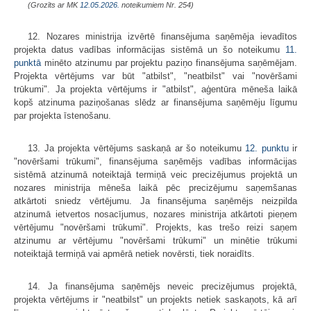
(Grozīts ar MK
12.05.2026.
noteikumiem Nr. 254)
12. Nozares ministrija izvērtē finansējuma saņēmēja ievadītos
projekta datus vadības informācijas sistēmā un šo noteikumu
11.
punktā
minēto atzinumu par projektu paziņo finansējuma saņēmējam.
Projekta vērtējums var būt "atbilst", "neatbilst" vai "novēršami
trūkumi". Ja projekta vērtējums ir "atbilst", aģentūra mēneša laikā
kopš atzinuma paziņošanas slēdz ar finansējuma saņēmēju līgumu
par projekta īstenošanu.
13. Ja projekta vērtējums saskaņā ar šo noteikumu
12. punktu
ir
"novēršami trūkumi", finansējuma saņēmējs vadības informācijas
sistēmā atzinumā noteiktajā termiņā veic precizējumus projektā un
nozares ministrija mēneša laikā pēc precizējumu saņemšanas
atkārtoti sniedz vērtējumu. Ja finansējuma saņēmējs neizpilda
atzinumā ietvertos nosacījumus, nozares ministrija atkārtoti pieņem
vērtējumu "novēršami trūkumi". Projekts, kas trešo reizi saņem
atzinumu ar vērtējumu "novēršami trūkumi" un minētie trūkumi
noteiktajā termiņā vai apmērā netiek novērsti, tiek noraidīts.
14. Ja finansējuma saņēmējs neveic precizējumus projektā,
projekta vērtējums ir "neatbilst" un projekts netiek saskaņots, kā arī