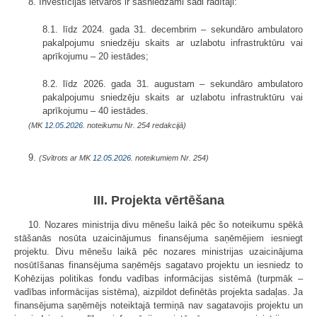
8. Investīcijas ietvaros ir sasniedzami šādi rādītāji:
8.1. līdz 2024. gada 31. decembrim – sekundāro ambulatoro
pakalpojumu sniedzēju skaits ar uzlabotu infrastruktūru vai
aprīkojumu – 20 iestādes;
8.2. līdz 2026. gada 31. augustam – sekundāro ambulatoro
pakalpojumu sniedzēju skaits ar uzlabotu infrastruktūru vai
aprīkojumu – 40 iestādes.
(MK
12.05.2026.
noteikumu Nr. 254 redakcijā)
9.
(Svītrots ar MK
12.05.2026.
noteikumiem Nr. 254)
III. Projekta vērtēšana
10. Nozares ministrija divu mēnešu laikā pēc šo noteikumu spēkā
stāšanās nosūta uzaicinājumus finansējuma saņēmējiem iesniegt
projektu. Divu mēnešu laikā pēc nozares ministrijas uzaicinājuma
nosūtīšanas finansējuma saņēmējs sagatavo projektu un iesniedz to
Kohēzijas politikas fondu vadības informācijas sistēmā (turpmāk –
vadības informācijas sistēma), aizpildot definētās projekta sadaļas. Ja
finansējuma saņēmējs noteiktajā termiņā nav sagatavojis projektu un