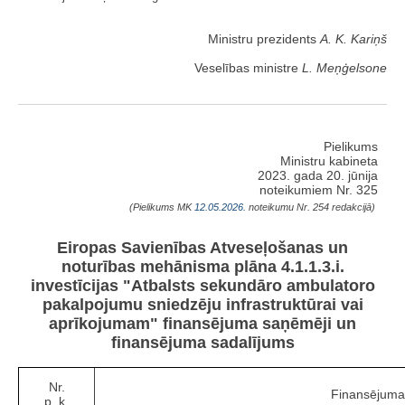
Ministru prezidents
A. K. Kariņš
Veselības ministre
L. Meņģelsone
Pielikums
Ministru kabineta
2023. gada 20. jūnija
noteikumiem Nr. 325
(Pielikums MK
12.05.2026.
noteikumu Nr. 254 redakcijā)
Eiropas Savienības Atveseļošanas un
noturības mehānisma plāna 4.1.1.3.i.
investīcijas "Atbalsts sekundāro ambulatoro
pakalpojumu sniedzēju infrastruktūrai vai
aprīkojumam" finansējuma saņēmēji un
finansējuma sadalījums
Nr.
Finansējuma
p. k.