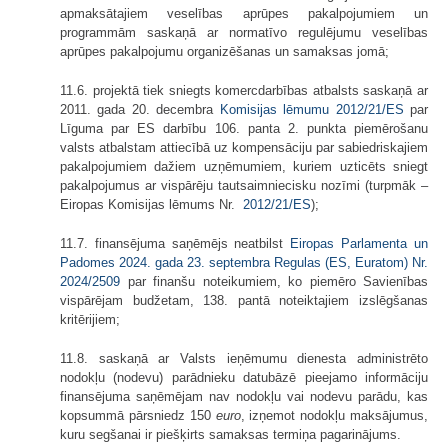
apmaksātajiem veselības aprūpes pakalpojumiem un
programmām saskaņā ar normatīvo regulējumu veselības
aprūpes pakalpojumu organizēšanas un samaksas jomā;
11.6. projektā tiek sniegts komercdarbības atbalsts saskaņā ar
2011. gada 20. decembra
Komisijas lēmumu
2012/21/ES
par
Līguma par ES darbību ​106. panta 2. punkta piemērošanu
valsts atbalstam attiecībā uz kompensāciju par sabiedriskajiem
pakalpojumiem dažiem uzņēmumiem, kuriem uzticēts sniegt
pakalpojumus ar vispārēju tautsaimniecisku nozīmi
(turpmāk –
Eiropas Komisijas lēmums Nr.
2012/21/ES
);
11.7. finansējuma saņēmējs neatbilst
Eiropas Parlamenta un
Padomes 2024. gada 23. septembra Regulas (ES, Euratom) Nr.
2024/2509
par finanšu noteikumiem, ko piemēro Savienības
vispārējam budžetam
, 138. pantā noteiktajiem izslēgšanas
kritērijiem;
11.8. saskaņā ar Valsts ieņēmumu dienesta administrēto
nodokļu (nodevu) parādnieku datubāzē pieejamo informāciju
finansējuma saņēmējam nav nodokļu vai nodevu parādu, kas
kopsummā pārsniedz 150
euro
, izņemot nodokļu maksājumus,
kuru segšanai ir piešķirts samaksas termiņa pagarinājums.