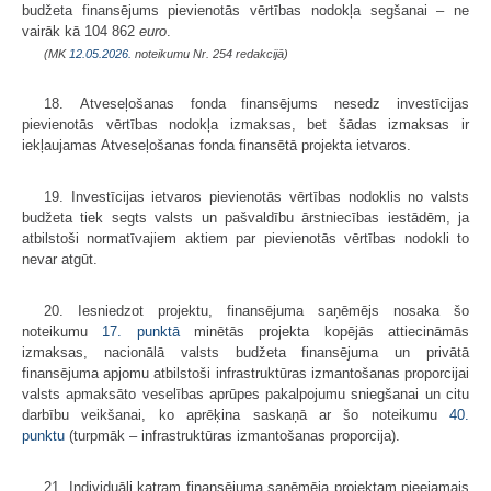
budžeta finansējums pievienotās vērtības nodokļa segšanai – ne
vairāk kā 104 862
euro
.
(MK
12.05.2026.
noteikumu Nr. 254 redakcijā)
18. Atveseļošanas fonda finansējums nesedz investīcijas
pievienotās vērtības nodokļa izmaksas, bet šādas izmaksas ir
iekļaujamas Atveseļošanas fonda finansētā projekta ietvaros.
19. Investīcijas ietvaros pievienotās vērtības nodoklis no valsts
budžeta tiek segts valsts un pašvaldību ārstniecības iestādēm, ja
atbilstoši normatīvajiem aktiem par pievienotās vērtības nodokli to
nevar atgūt.
20. Iesniedzot projektu, finansējuma saņēmējs nosaka šo
noteikumu
17. punktā
minētās projekta kopējās attiecināmās
izmaksas, nacionālā valsts budžeta finansējuma un privātā
finansējuma apjomu atbilstoši infrastruktūras izmantošanas proporcijai
valsts apmaksāto veselības aprūpes pakalpojumu sniegšanai un citu
darbību veikšanai, ko aprēķina saskaņā ar šo noteikumu
40.
punktu
(turpmāk – infrastruktūras izmantošanas proporcija).
21. Individuāli katram finansējuma saņēmēja projektam pieejamais