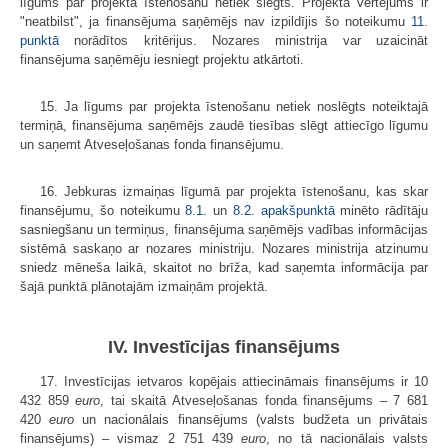
līgums par projekta īstenošanu netiek slēgts. Projekta vērtējums ir
"neatbilst", ja finansējuma saņēmējs nav izpildījis šo noteikumu
11.
punktā
norādītos kritērijus. Nozares ministrija var uzaicināt
finansējuma saņēmēju iesniegt projektu atkārtoti.
15. Ja līgums par projekta īstenošanu netiek noslēgts noteiktajā
termiņā, finansējuma saņēmējs zaudē tiesības slēgt attiecīgo līgumu
un saņemt Atveseļošanas fonda finansējumu.
16. Jebkuras izmaiņas līgumā par projekta īstenošanu, kas skar
finansējumu, šo noteikumu
8.1.
un
8.2. apakšpunktā
minēto rādītāju
sasniegšanu un termiņus, finansējuma saņēmējs vadības informācijas
sistēmā saskaņo ar nozares ministriju. Nozares ministrija atzinumu
sniedz mēneša laikā, skaitot no brīža, kad saņemta informācija par
šajā punktā plānotajām izmaiņām projektā.
IV. Investīcijas finansējums
17. Investīcijas ietvaros kopējais attiecināmais finansējums ir 10
432 859
euro
, tai skaitā Atveseļošanas fonda finansējums – 7 681
420
euro
un nacionālais finansējums (valsts budžeta un privātais
finansējums) – vismaz 2 751 439
euro
, no tā nacionālais valsts