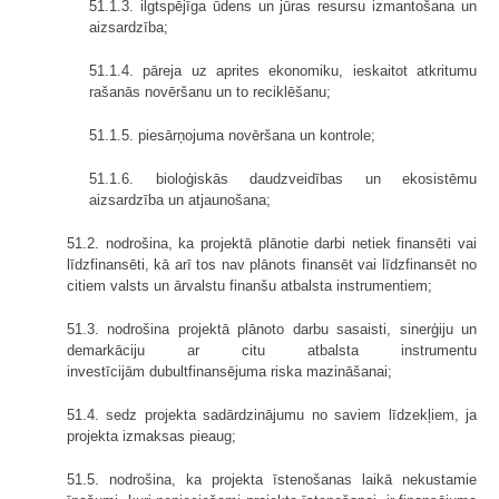
51.1.3. ilgtspējīga ūdens un jūras resursu izmantošana un
aizsardzība;
51.1.4. pāreja uz aprites ekonomiku, ieskaitot atkritumu
rašanās novēršanu un to reciklēšanu;
51.1.5. piesārņojuma novēršana un kontrole;
51.1.6. bioloģiskās daudzveidības un ekosistēmu
aizsardzība un atjaunošana;
51.2. nodrošina, ka projektā plānotie darbi netiek finansēti vai
līdzfinansēti, kā arī tos nav plānots finansēt vai līdzfinansēt no
citiem valsts un ārvalstu finanšu atbalsta instrumentiem;
51.3. nodrošina projektā plānoto darbu sasaisti, sinerģiju un
demarkāciju ar citu atbalsta instrumentu
investīcijām dubultfinansējuma riska mazināšanai;
51.4. sedz projekta sadārdzinājumu no saviem līdzekļiem, ja
projekta izmaksas pieaug;
51.5. nodrošina, ka projekta īstenošanas laikā nekustamie