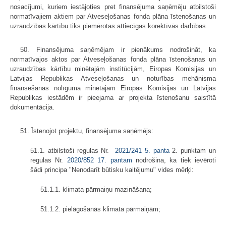
nosacījumi, kuriem iestājoties pret finansējuma saņēmēju atbilstoši
normatīvajiem aktiem par Atveseļošanas fonda plāna īstenošanas un
uzraudzības kārtību tiks piemērotas attiecīgas korektīvās darbības.
50. Finansējuma saņēmējam ir pienākums nodrošināt, ka
normatīvajos aktos par Atveseļošanas fonda plāna īstenošanas un
uzraudzības kārtību minētajām institūcijām, Eiropas Komisijas un
Latvijas Republikas Atveseļošanas un noturības mehānisma
finansēšanas nolīgumā minētajām Eiropas Komisijas un Latvijas
Republikas iestādēm ir pieejama ar projekta īstenošanu saistītā
dokumentācija.
51. Īstenojot projektu, finansējuma saņēmējs:
51.1. atbilstoši regulas Nr.
2021/241
5. panta
2. punktam un
regulas Nr.
2020/852
17. pantam
nodrošina, ka tiek ievēroti
šādi principa "Nenodarīt būtisku kaitējumu" vides mērķi:
51.1.1. klimata pārmaiņu mazināšana;
51.1.2. pielāgošanās klimata pārmaiņām;