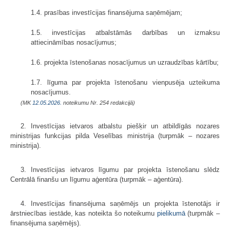
1.4. prasības investīcijas finansējuma saņēmējam;
1.5. investīcijas atbalstāmās darbības un izmaksu
attiecināmības nosacījumus;
1.6. projekta īstenošanas nosacījumus un uzraudzības kārtību;
1.7. līguma par projekta īstenošanu vienpusēja uzteikuma
nosacījumus.
(MK
12.05.2026.
noteikumu Nr. 254 redakcijā)
2. Investīcijas ietvaros atbalstu piešķir un atbildīgās nozares
ministrijas funkcijas pilda Veselības ministrija (turpmāk – nozares
ministrija).
3. Investīcijas ietvaros līgumu par projekta īstenošanu slēdz
Centrālā finanšu un līgumu aģentūra (turpmāk – aģentūra).
4. Investīcijas finansējuma saņēmējs un projekta īstenotājs ir
ārstniecības iestāde, kas noteikta šo noteikumu
​pielikumā
(turpmāk –
finansējuma saņēmējs).