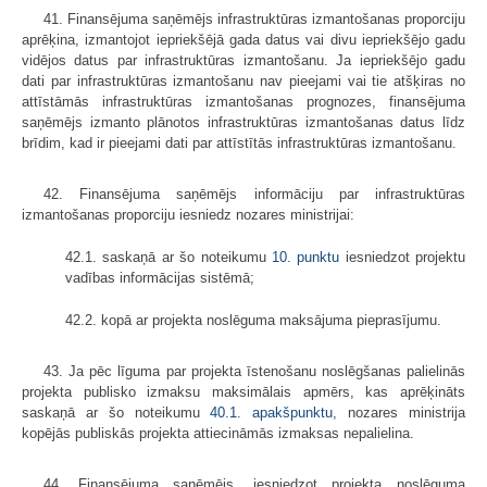
41. Finansējuma saņēmējs infrastruktūras izmantošanas proporciju
aprēķina, izmantojot iepriekšējā gada datus vai divu iepriekšējo gadu
vidējos datus par infrastruktūras izmantošanu. Ja iepriekšējo gadu
dati par infrastruktūras izmantošanu nav pieejami vai tie atšķiras no
attīstāmās infrastruktūras izmantošanas prognozes, finansējuma
saņēmējs izmanto plānotos infrastruktūras izmantošanas datus līdz
brīdim, kad ir pieejami dati par attīstītās infrastruktūras izmantošanu.
42. Finansējuma saņēmējs informāciju par infrastruktūras
izmantošanas proporciju iesniedz nozares ministrijai:
42.1. saskaņā ar šo noteikumu
10. punktu
iesniedzot projektu
vadības informācijas sistēmā;
42.2. kopā ar projekta noslēguma maksājuma pieprasījumu.
43. Ja pēc līguma par projekta īstenošanu noslēgšanas palielinās
projekta publisko izmaksu maksimālais apmērs, kas aprēķināts
saskaņā ar šo noteikumu
40.1. apakšpunktu
, nozares ministrija
kopējās publiskās projekta attiecināmās izmaksas nepalielina.
44. Finansējuma saņēmējs, iesniedzot projekta noslēguma