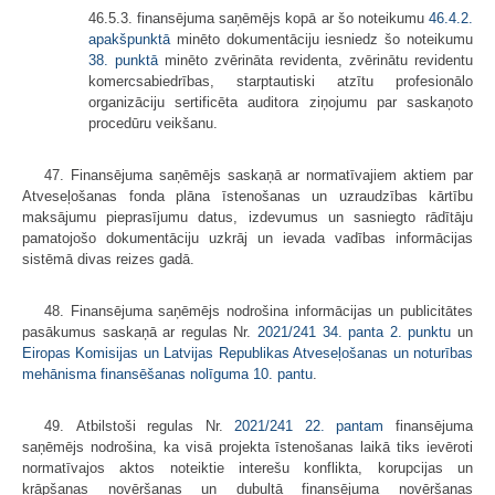
46.5.3. finansējuma saņēmējs kopā ar šo noteikumu
46.4.2.
apakšpunktā
minēto dokumentāciju iesniedz šo noteikumu
38. punktā
minēto zvērināta revidenta, zvērinātu revidentu
komercsabiedrības, starptautiski atzītu profesionālo
organizāciju sertificēta auditora ziņojumu par saskaņoto
procedūru veikšanu.
47. Finansējuma saņēmējs saskaņā ar normatīvajiem aktiem par
Atveseļošanas fonda plāna īstenošanas un uzraudzības kārtību
maksājumu pieprasījumu datus, izdevumus un sasniegto rādītāju
pamatojošo dokumentāciju uzkrāj un ievada vadības informācijas
sistēmā divas reizes gadā.
48. Finansējuma saņēmējs nodrošina informācijas un publicitātes
pasākumus saskaņā ar regulas Nr.
2021/241
34. panta 2. punktu
un
Eiropas Komisijas un Latvijas Republikas Atveseļošanas un noturības
mehānisma finansēšanas nolīguma 10. pantu
.
49. Atbilstoši regulas Nr.
2021/241
22. pantam
finansējuma
saņēmējs nodrošina, ka visā projekta īstenošanas laikā tiks ievēroti
normatīvajos aktos noteiktie interešu konflikta, korupcijas un
krāpšanas novēršanas un dubultā finansējuma novēršanas