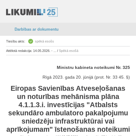
Darbības ar dokumentu
Tiesību akts:
spēkā esošs
Attēlotā redakcija: 14.05.2026. - ... /
Spēkā esošā
Ministru kabineta noteikumi Nr. 325
Rīgā 2023. gada 20. jūnijā (prot. Nr. 33 45. §)
Eiropas Savienības Atveseļošanas
un noturības mehānisma plāna
4.1.1.3.i. investīcijas "Atbalsts
sekundāro ambulatoro pakalpojumu
sniedzēju infrastruktūrai vai
aprīkojumam" īstenošanas noteikumi