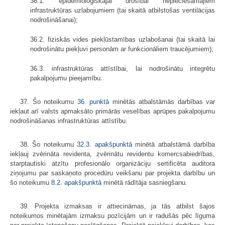
36.1. epidemioloģiskajai drošībai nepieciešamajiem
infrastruktūras uzlabojumiem (tai skaitā atbilstošas ventilācijas
nodrošināšanai);
36.2. fiziskās vides piekļūstamības uzlabošanai (tai skaitā lai
nodrošinātu piekļuvi personām ar funkcionāliem traucējumiem);
36.3. infrastruktūras attīstībai, lai nodrošinātu integrētu
pakalpojumu pieejamību.
37. Šo noteikumu
36. punktā
minētās atbalstāmās darbības var
iekļaut arī valsts apmaksāto primārās veselības aprūpes pakalpojumu
nodrošināšanas infrastruktūras attīstību.
38. Šo noteikumu
32.3. apakšpunktā
minētā atbalstāmā darbība
iekļauj zvērināta revidenta, zvērinātu revidentu komercsabiedrības,
starptautiski atzītu profesionālo organizāciju sertificēta auditora
ziņojumu par saskaņoto procedūru veikšanu par projekta darbību un
šo noteikumu
8.2. apakšpunktā
minētā rādītāja sasniegšanu.
39. Projekta izmaksas ir attiecināmas, ja tās atbilst šajos
noteikumos minētajām izmaksu pozīcijām un ir radušās pēc līguma