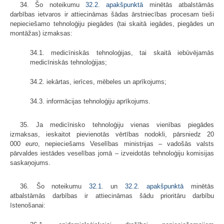
34. Šo noteikumu
32.2. apakšpunktā
minētās atbalstāmās
darbības ietvaros ir attiecināmas šādas ārstniecības procesam tieši
nepieciešamo tehnoloģiju piegādes (tai skaitā iegādes, piegādes un
montāžas) izmaksas:
34.1. medicīniskās tehnoloģijas, tai skaitā iebūvējamās
medicīniskās tehnoloģijas;
34.2. iekārtas, ierīces, mēbeles un aprīkojums;
34.3. informācijas tehnoloģiju aprīkojums.
35. Ja medicīnisko tehnoloģiju vienas vienības piegādes
izmaksas, ieskaitot pievienotās vērtības nodokli, pārsniedz 20
000
euro
, nepieciešams Veselības ministrijas – vadošās valsts
pārvaldes iestādes veselības jomā – izveidotās tehnoloģiju komisijas
saskaņojums.
36. Šo noteikumu
32.1.
un
32.2. apakšpunktā
minētās
atbalstāmās darbības ir attiecināmas šādu prioritāru darbību
īstenošanai: