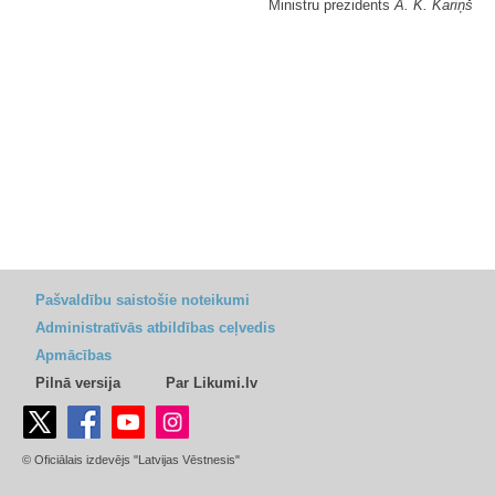
Ministru prezidents
A. K. Kariņš
Pašvaldību saistošie noteikumi
Administratīvās atbildības ceļvedis
Apmācības
Pilnā versija
Par Likumi.lv
© Oficiālais izdevējs "Latvijas Vēstnesis"