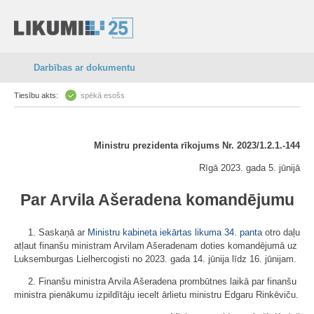
Darbības ar dokumentu
Tiesību akts:
spēkā esošs
Ministru prezidenta rīkojums Nr. 2023/1.2.1.-144
Rīgā 2023. gada 5. jūnijā
Par Arvila Ašeradena komandējumu
1. Saskaņā ar
Ministru kabineta iekārtas likuma
34. panta
otro daļu
atļaut finanšu ministram Arvilam Ašeradenam doties komandējumā uz
Luksemburgas Lielhercogisti no 2023. gada 14. jūnija līdz 16. jūnijam.
2. Finanšu ministra Arvila Ašeradena prombūtnes laikā par finanšu
ministra pienākumu izpildītāju iecelt ārlietu ministru Edgaru Rinkēviču.