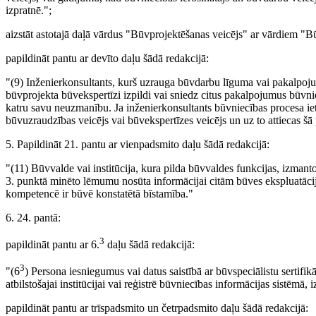
izpratnē.";
aizstāt astotajā daļā vārdus "Būvprojektēšanas veicējs" ar vārdiem "Bū
papildināt pantu ar devīto daļu šādā redakcijā:
"(9) Inženierkonsultants, kurš uzrauga būvdarbu līguma vai pakalpoj
būvprojekta būvekspertīzi izpildi vai sniedz citus pakalpojumus būvnie
katru savu neuzmanību. Ja inženierkonsultants būvniecības procesa iet
būvuzraudzības veicējs vai būvekspertīzes veicējs un uz to attiecas šā p
5. Papildināt 21. pantu ar vienpadsmito daļu šādā redakcijā:
"(11) Būvvalde vai institūcija, kura pilda būvvaldes funkcijas, izmanto
3. punktā minēto lēmumu nosūta informācijai citām būves ekspluatācij
kompetencē ir būvē konstatētā bīstamība."
6. 24. pantā:
3
papildināt pantu ar 6.
daļu šādā redakcijā:
3
"(6
) Persona iesniegumus vai datus saistībā ar būvspeciālistu sertifi
atbilstošajai institūcijai vai reģistrē būvniecības informācijas sistēmā
papildināt pantu ar trīspadsmito un četrpadsmito daļu šādā redakcijā: