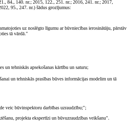
., 84., 140. nr.; 2015, 122., 251. nr.; 2016, 241. nr.; 2017,
2022, 95., 247. nr.) šādus grozījumus:
amatojoties uz noslēgto līgumu ar būvniecības ierosinātāju, pārstāv
ties tā vārdā."
es un tehniskās apsekošanas kārtību un saturu;
anai un tehniskās prasības būves informācijas modelim un tā
de veic būvinspektoru darbības uzraudzību;";
tēšanu, projekta ekspertīzi un būvuzraudzības veikšanu".