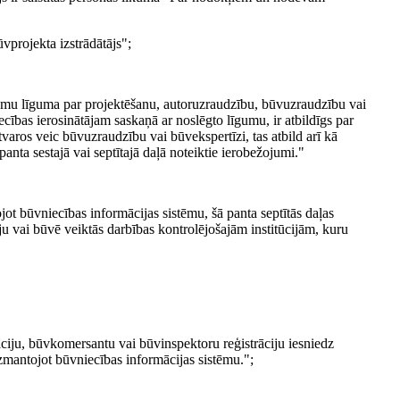
vprojekta izstrādātājs";
umu līguma par projektēšanu, autoruzraudzību, būvuzraudzību vai
cības ierosinātājam saskaņā ar noslēgto līgumu, ir atbildīgs par
varos veic būvuzraudzību vai būvekspertīzi, tas atbild arī kā
anta sestajā vai septītajā daļā noteiktie ierobežojumi."
jot būvniecības informācijas sistēmu, šā panta septītās daļas
u vai būvē veiktās darbības kontrolējošajām institūcijām, kuru
kāciju, būvkomersantu vai būvinspektoru reģistrāciju iesniedz
, izmantojot būvniecības informācijas sistēmu.";