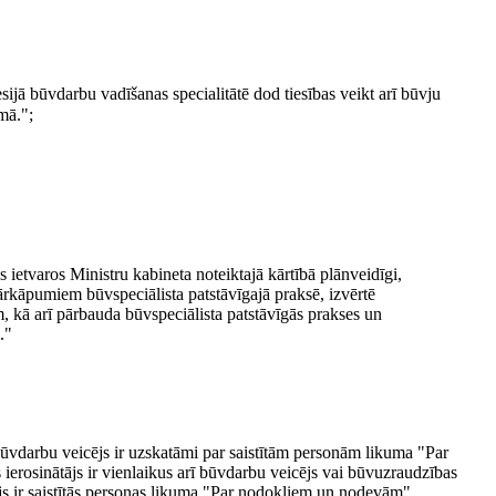
sijā būvdarbu vadīšanas specialitātē dod tiesības veikt arī būvju
mā.";
ietvaros Ministru kabineta noteiktajā kārtībā plānveidīgi,
rkāpumiem būvspeciālista patstāvīgajā praksē, izvērtē
, kā arī pārbauda būvspeciālista patstāvīgās prakses un
."
būvdarbu veicējs ir uzskatāmi par saistītām personām likuma "Par
rosinātājs ir vienlaikus arī būvdarbu veicējs vai būvuzraudzības
ējs ir saistītās personas likuma "Par nodokļiem un nodevām"