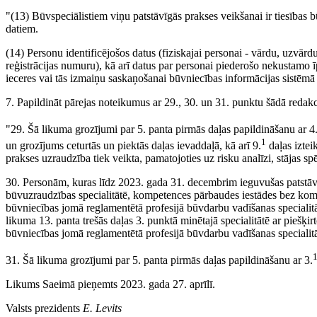
"(13) Būvspeciālistiem viņu patstāvīgās prakses veikšanai ir tiesības b
datiem.
(14) Personu identificējošos datus (fiziskajai personai - vārdu, uzvār
reģistrācijas numuru), kā arī datus par personai piederošo nekusta
ieceres vai tās izmaiņu saskaņošanai būvniecības informācijas sistēmā
7. Papildināt pārejas noteikumus ar 29., 30. un 31. punktu šādā redakc
"29. Šā likuma grozījumi par 5. panta pirmās daļas papildināšanu ar 4
1
un grozījums ceturtās un piektās daļas ievaddaļā, kā arī 9.
daļas iztei
prakses uzraudzība tiek veikta, pamatojoties uz risku analīzi, stājas sp
30. Personām, kuras līdz 2023. gada 31. decembrim ieguvušas patstāvī
būvuzraudzības specialitātē, kompetences pārbaudes iestādes bez komp
būvniecības jomā reglamentētā profesijā būvdarbu vadīšanas specialitātē
likuma 13. panta trešās daļas 3. punktā minētajā specialitātē ar piešķirto
būvniecības jomā reglamentētā profesijā būvdarbu vadīšanas specialitā
31. Šā likuma grozījumi par 5. panta pirmās daļas papildināšanu ar 3.
Likums Saeimā pieņemts 2023. gada 27. aprīlī.
Valsts prezidents
E. Levits