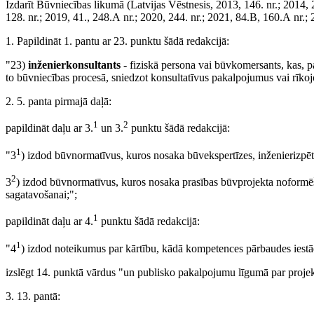
Izdarīt Būvniecības likumā (Latvijas Vēstnesis, 2013, 146. nr.; 2014, 21
128. nr.; 2019, 41., 248.A nr.; 2020, 244. nr.; 2021, 84.B, 160.A nr.; 
1. Papildināt 1. pantu ar 23. punktu šādā redakcijā:
"23)
inženierkonsultants
- fiziskā persona vai būvkomersants, kas, p
to būvniecības procesā, sniedzot konsultatīvus pakalpojumus vai rīkojo
2. 5. panta pirmajā daļā:
1
2
papildināt daļu ar 3.
un 3.
punktu šādā redakcijā:
1
"3
) izdod būvnormatīvus, kuros nosaka būvekspertīzes, inženierizpēt
2
3
) izdod būvnormatīvus, kuros nosaka prasības būvprojekta noformēš
sagatavošanai;";
1
papildināt daļu ar 4.
punktu šādā redakcijā:
1
"4
) izdod noteikumus par kārtību, kādā kompetences pārbaudes iestā
izslēgt 14. punktā vārdus "un publisko pakalpojumu līgumā par projek
3. 13. pantā: