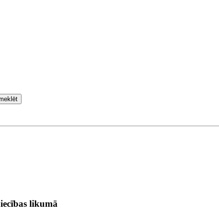
meklēt
iecības likumā