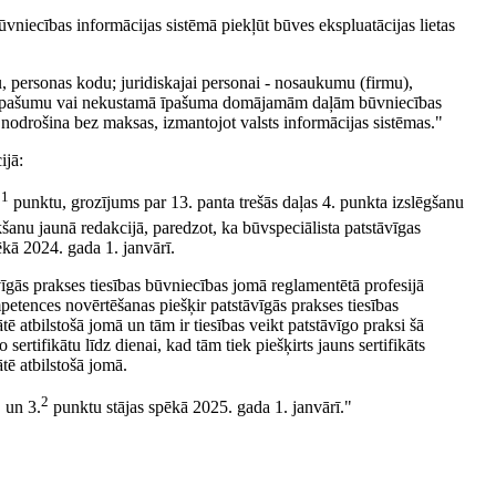
ūvniecības informācijas sistēmā piekļūt būves ekspluatācijas lietas
du, personas kodu; juridiskajai personai - nosaukumu (firmu),
mo īpašumu vai nekustamā īpašuma domājamām daļām būvniecības
 nodrošina bez maksas, izmantojot valsts informācijas sistēmas."
ijā:
1
.
punktu, grozījums par 13. panta trešās daļas 4. punkta izslēgšanu
kšanu jaunā redakcijā, paredzot, ka būvspeciālista patstāvīgas
ēkā 2024. gada 1. janvārī.
gās prakses tiesības būvniecības jomā reglamentētā profesijā
etences novērtēšanas piešķir patstāvīgās prakses tiesības
 atbilstošā jomā un tām ir tiesības veikt patstāvīgo praksi šā
 sertifikātu līdz dienai, kad tām tiek piešķirts jauns sertifikāts
tē atbilstošā jomā.
1
2
un 3.
punktu stājas spēkā 2025. gada 1. janvārī."