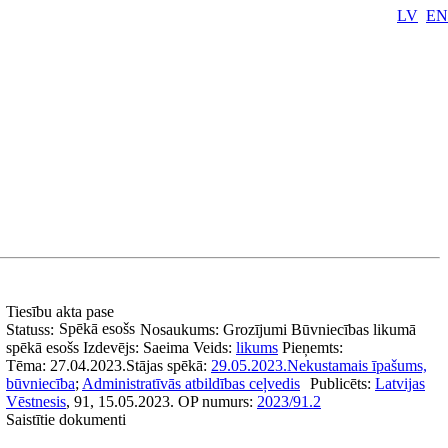
LV
EN
Tiesību akta pase
Spēkā esošs
Statuss:
Nosaukums:
Grozījumi Būvniecības likumā
spēkā esošs
Izdevējs:
Saeima
Veids:
likums
Pieņemts:
Tēma:
27.04.2023.
Stājas spēkā:
29.05.2023.
Nekustamais īpašums,
būvniecība
;
Administratīvās atbildības ceļvedis
Publicēts:
Latvijas
Vēstnesis
, 91, 15.05.2023.
OP numurs:
2023/91.2
Saistītie dokumenti