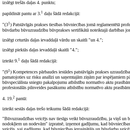
izslēgt trešās daļas 4. punktu;
1
papildināt pantu ar 3.
daļu šādā redakcijā:
1
"(3
) Patstāvīgās prakses tiesības būvniecības jomā reglamentētā profe
būvdarbu būvuzraudzību būvprakses sertifikātā noteiktajā darbības jo
izslēgt ceturtās daļas ievaddaļā vārdu un skaitli "un 4.";
izslēgt piektās daļas ievaddaļā skaitli "4.";
1
izteikt 9.
daļu šādā redakcijā:
1
"(9
) Kompetences pārbaudes iestādes patstāvīgās prakses uzraudzības 
pamatojoties uz risku analīzi un saņemtajām ziņām par iespējamiem pā
būvspeciālista sniegto pakalpojumu atbilstību normatīvo aktu prasībām
profesionālās pilnveides pasākumu atbilstību normatīvo aktu prasībām
2
4. 19.
pantā:
izteikt sestās daļas trešo teikumu šādā redakcijā:
"Būvuzraudzības veicējs nav tiesīgs veikt būvuzraudzību, ja viņš un 
nodokļiem un nodevām" izpratnē, izņemot gadījumu, kad būvniecības ie
veicējs, vai gadījumu, kad būvniecības ierosinātājs un būvdarbu veic