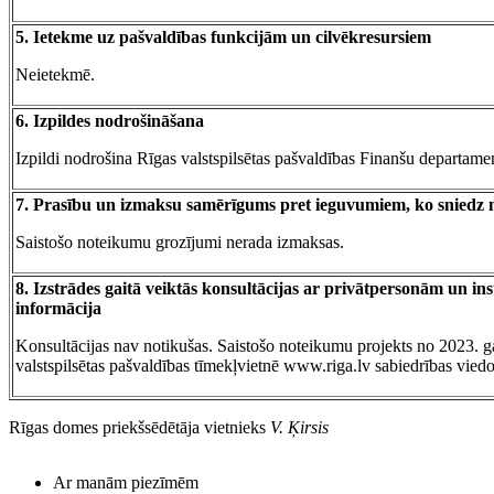
5. Ietekme uz pašvaldības funkcijām un cilvēkresursiem
Neietekmē.
6. Izpildes nodrošināšana
Izpildi nodrošina Rīgas valstspilsētas pašvaldības Finanšu departame
7. Prasību un izmaksu samērīgums pret ieguvumiem, ko sniedz 
Saistošo noteikumu grozījumi nerada izmaksas.
8. Izstrādes gaitā veiktās konsultācijas ar privātpersonām un in
informācija
Konsultācijas nav notikušas. Saistošo noteikumu projekts no 2023. g
valstspilsētas pašvaldības tīmekļvietnē www.riga.lv sabiedrības viedo
Rīgas domes priekšsēdētāja vietnieks
V. Ķirsis
Ar manām piezīmēm