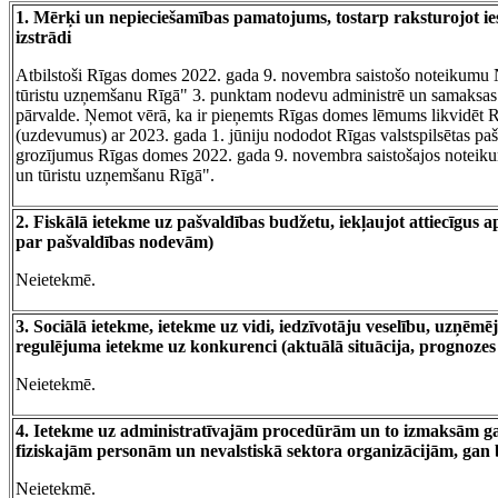
1. Mērķi un nepieciešamības pamatojums, tostarp raksturojot ie
izstrādi
Atbilstoši Rīgas domes 2022. gada 9. novembra saistošo noteikumu 
tūristu uzņemšanu Rīgā" 3. punktam nodevu administrē un samaksas
pārvalde. Ņemot vērā, ka ir pieņemts Rīgas domes lēmums likvidēt R
(uzdevumus) ar 2023. gada 1. jūniju nododot Rīgas valstspilsētas pa
grozījumus Rīgas domes 2022. gada 9. novembra saistošajos noteik
un tūristu uzņemšanu Rīgā".
2. Fiskālā ietekme uz pašvaldības budžetu, iekļaujot attiecīgus 
par pašvaldības nodevām)
Neietekmē.
3. Sociālā ietekme, ietekme uz vidi, iedzīvotāju veselību, uzņēmēj
regulējuma ietekme uz konkurenci (aktuālā situācija, prognozes 
Neietekmē.
4. Ietekme uz administratīvajām procedūrām un to izmaksām gan
fiziskajām personām un nevalstiskā sektora organizācijām, gan 
Neietekmē.