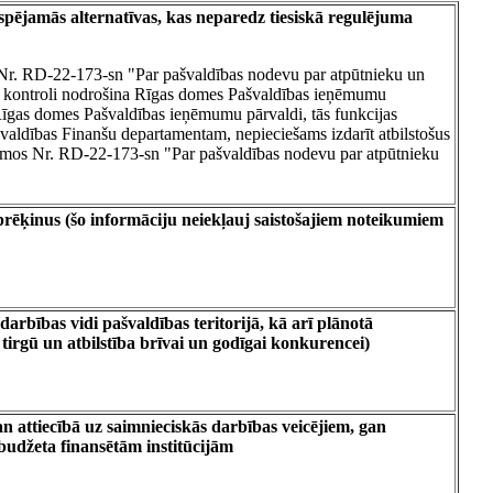
spējamās alternatīvas, kas neparedz tiesiskā regulējuma
Nr. RD-22-173-sn "Par pašvaldības nodevu par atpūtnieku un
 kontroli nodrošina Rīgas domes Pašvaldības ieņēmumu
īgas domes Pašvaldības ieņēmumu pārvaldi, tās funkcijas
švaldības Finanšu departamentam, nepieciešams izdarīt atbilstošus
umos Nr. RD-22-173-sn "Par pašvaldības nodevu par atpūtnieku
aprēķinus (šo informāciju neiekļauj saistošajiem noteikumiem
darbības vidi pašvaldības teritorijā, kā arī plānotā
tirgū un atbilstība brīvai un godīgai konkurencei)
 attiecībā uz saimnieciskās darbības veicējiem, gan
budžeta finansētām institūcijām