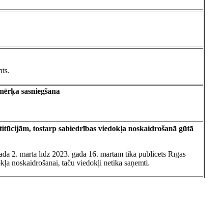
nts.
mērķa sasniegšana
stitūcijām, tostarp sabiedrības viedokļa noskaidrošanā gūtā
ada 2. marta līdz 2023. gada 16. martam tika publicēts Rīgas
kļa noskaidrošanai, taču viedokļi netika saņemti.