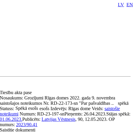
LV
EN
Tiesību akta pase
Nosaukums:
Grozījumi Rīgas domes 2022. gada 9. novembra
saistošajos noteikumos Nr. RD-22-173-sn "Par pašvaldības ..
spēkā
Spēkā esošs
Statuss:
esošs
Izdevējs:
Rīgas dome
Veids:
saistošie
noteikumi
Numurs:
RD-23-197-sn
Pieņemts:
26.04.2023.
Stājas spēkā:
01.06.2023.
Publicēts:
Latvijas Vēstnesis
, 90, 12.05.2023.
OP
numurs:
2023/90.41
Saistītie dokumenti