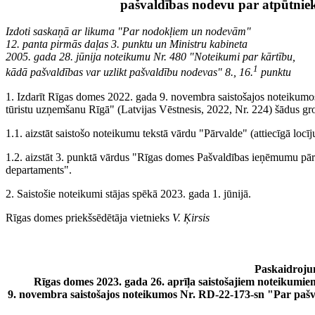
pašvaldības nodevu par atpūtnie
Izdoti saskaņā ar likuma "Par nodokļiem un nodevām"
12. panta pirmās daļas 3. punktu un Ministru kabineta
2005. gada 28. jūnija noteikumu Nr. 480 "Noteikumi par kārtību,
1
kādā pašvaldības var uzlikt pašvaldību nodevas" 8., 16.
punktu
1. Izdarīt Rīgas domes 2022. gada 9. novembra saistošajos noteikum
tūristu uzņemšanu Rīgā" (Latvijas Vēstnesis, 2022, Nr. 224) šādus gr
1.1. aizstāt saistošo noteikumu tekstā vārdu "Pārvalde" (attiecīgā loc
1.2. aizstāt 3. punktā vārdus "Rīgas domes Pašvaldības ieņēmumu pārv
departaments".
2. Saistošie noteikumi stājas spēkā 2023. gada 1. jūnijā.
Rīgas domes priekšsēdētāja vietnieks
V. Ķirsis
Paskaidroju
Rīgas domes 2023. gada 26. aprīļa saistošajiem noteikumi
9. novembra saistošajos noteikumos Nr. RD-22-173-sn "Par paš