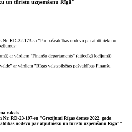
ku un tūristu uzņemšanu Rīgā"
os Nr. RD-22-173-sn "Par pašvaldības nodevu par atpūtnieku un
ozījumus:
ījumā) ar vārdiem "Finanšu departaments" (attiecīgā locījumā).
alde" ar vārdiem "Rīgas valstspilsētas pašvaldības Finanšu
ma raksts
em Nr. RD-23-197-sn "Grozījumi Rīgas domes 2022. gada
valdības nodevu par atpūtnieku un tūristu uzņemšanu Rīgā""