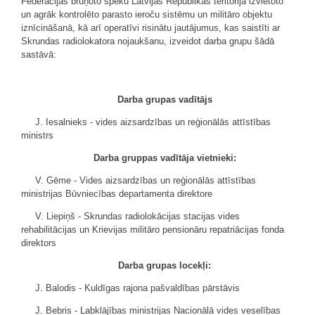
Federācijas bruņoto spēku Latvijas Republikas teritorijā izvietoto
un agrāk kontrolēto parasto ieroču sistēmu un militāro objektu
iznīcināšanā, kā arī operatīvi risinātu jautājumus, kas saistīti ar
Skrundas radiolokatora nojaukšanu, izveidot darba grupu šādā
sastāvā:
Darba grupas vadītājs
J. Iesalnieks - vides aizsardzības un reģionālās attīstības
ministrs
Darba gruppas vadītāja vietnieki:
V. Gēme - Vides aizsardzības un reģionālās attīstības
ministrijas Būvniecības departamenta direktore
V. Liepiņš - Skrundas radiolokācijas stacijas vides
rehabilitācijas un Krievijas militāro pensionāru repatriācijas fonda
direktors
Darba grupas locekļi:
J. Balodis - Kuldīgas rajona pašvaldības pārstāvis
J. Bebris - Labklājības ministrijas Nacionālā vides veselības