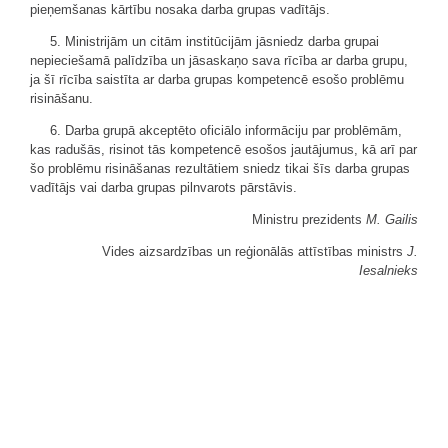
pieņemšanas kārtību nosaka darba grupas vadītājs.
5. Ministrijām un citām institūcijām jāsniedz darba grupai
nepieciešamā palīdzība un jāsaskaņo sava rīcība ar darba grupu,
ja šī rīcība saistīta ar darba grupas kompetencē esošo problēmu
risināšanu.
6. Darba grupā akceptēto oficiālo informāciju par problēmām,
kas radušās, risinot tās kompetencē esošos jautājumus, kā arī par
šo problēmu risināšanas rezultātiem sniedz tikai šīs darba grupas
vadītājs vai darba grupas pilnvarots pārstāvis.
Ministru prezidents
M. Gailis
Vides aizsardzības un reģionālās attīstības ministrs
J.
Iesalnieks