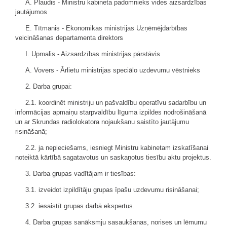
A. Plaudis - Ministru kabineta padomnieks vides aizsardzības
jautājumos
E. Tītmanis - Ekonomikas ministrijas Uzņēmējdarbības
veicināšanas departamenta direktors
I. Upmalis - Aizsardzības ministrijas pārstāvis
A. Vovers - Ārlietu ministrijas speciālo uzdevumu vēstnieks
2. Darba grupai:
2.1. koordinēt ministriju un pašvaldību operatīvu sadarbību un
informācijas apmaiņu starpvaldību līguma izpildes nodrošināšanā
un ar Skrundas radiolokatora nojaukšanu saistīto jautājumu
risināšanā;
2.2. ja nepieciešams, iesniegt Ministru kabinetam izskatīšanai
noteiktā kārtībā sagatavotus un saskaņotus tiesību aktu projektus.
3. Darba grupas vadītājam ir tiesības:
3.1. izveidot izpildītāju grupas īpašu uzdevumu risināšanai;
3.2. iesaistīt grupas darbā ekspertus.
4. Darba grupas sanāksmju sasaukšanas, norises un lēmumu