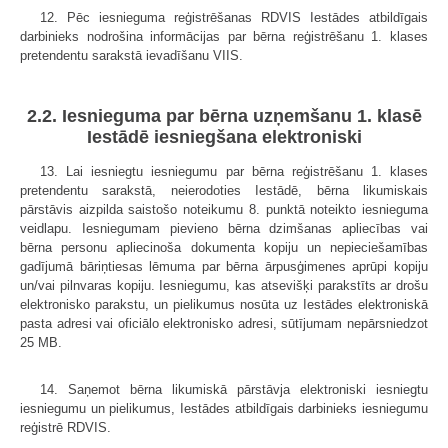
12. Pēc iesnieguma reģistrēšanas RDVIS Iestādes atbildīgais
darbinieks nodrošina informācijas par bērna reģistrēšanu 1. klases
pretendentu sarakstā ievadīšanu VIIS.
2.2. Iesnieguma par bērna uzņemšanu 1. klasē
Iestādē iesniegšana elektroniski
13. Lai iesniegtu iesniegumu par bērna reģistrēšanu 1. klases
pretendentu sarakstā, neierodoties Iestādē, bērna likumiskais
pārstāvis aizpilda saistošo noteikumu 8. punktā noteikto iesnieguma
veidlapu. Iesniegumam pievieno bērna dzimšanas apliecības vai
bērna personu apliecinoša dokumenta kopiju un nepieciešamības
gadījumā bāriņtiesas lēmuma par bērna ārpusģimenes aprūpi kopiju
un/vai pilnvaras kopiju. Iesniegumu, kas atsevišķi parakstīts ar drošu
elektronisko parakstu, un pielikumus nosūta uz Iestādes elektroniskā
pasta adresi vai oficiālo elektronisko adresi, sūtījumam nepārsniedzot
25 MB.
14. Saņemot bērna likumiskā pārstāvja elektroniski iesniegtu
iesniegumu un pielikumus, Iestādes atbildīgais darbinieks iesniegumu
reģistrē RDVIS.