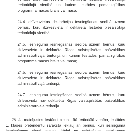
teritoriālajā vienībā un kuriem Iestādes pamatizglītības
programmā mācās brālis vai māsa;
24.4. dzīvesvietas deklarācijas iesniegšanas secībā uzņem
bērnus, kuru dzīvesvieta ir deklarēta Iestādei piesaistītajā
teritoriālajā vienībā;
24.5. iesniegumu iesniegšanas secībā uzņem bērnus, kuru
dzīvesvieta ir deklarēta Rīgas valstspilsētas pašvaldības
administratīvajā teritorijā un kuriem Iestādes pamatizglītības
programmā mācās brālis vai māsa;
24.6. iesniegumu iesniegšanas secībā uzņem bērnus, kuru
dzīvesvieta ir deklarēta Rīgas valstspilsētas pašvaldības
administratīvajā teritorijā;
24.7. iesniegumu iesniegšanas secībā uzņem bērnus, kuru
dzīvesvieta nav deklarēta Rīgas valstspilsētas pašvaldības
administratīvajā teritorijā.
25. Ja mainījusies Iestādei piesaistītā teritoriālā vienība, Iestādes
1. klases pretendentu sarakstā iekļauj arī bērnus, kuri iesnieguma
iesniegšanas dienā atbilda kādai no saistošajos noteikumos