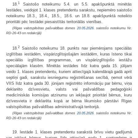
1
18.
Saistošo noteikumu 5.4. un 5.5. apakšpunktā minētās
Iestādes, veidojot 1. klases pretendentu sarakstu, nepiemēro saistošo
noteikumu 18.3., 18.4., 18.5., 18.6. un 18.8. apakšpunktā noteikto
prioritāti pēc Iestādei piesaistītās teritoriālās vienības.
(Rīgas valstspilsētas pašvaldības domes
20.05.2026.
saistošo noteikumu Nr.
RD-26-43-sn redakcijā)
2
18.
Saistošo noteikumu 18. punkts nav piemērojams speciālās
izglītības iestādēm, vispārizglītojošajām iestādēm, kuras īsteno tikai
speciālās izglītības programmas, un vispārizglītojošo iestāžu
speciālajām klasēm. Minētās iestādes līdz katra gada 15. jūlijam
veido 1. klases pretendentu, kuriem attiecīgajā kalendārajā gadā aprit
septiņi gadi, sarakstu iesniegumu reģistrēšanas secībā, ņemot vērā
VIIS līdz katra gada 30. jūnijam reģistrēto informāciju par bērnu, viņa
deklarēto dzīvesvietu, valsts vai pašvaldības pedagoģiski
medicīniskās komisijas atzinumu un iekļaujot prioritāri bērnus, kuru
dzīvesvieta ir deklarēta kopā ar bērna likumisko pārstāvi Rīgas
valstspilsētas pašvaldības administratīvajā teritorijā.
(Rīgas valstspilsētas pašvaldības domes
20.05.2026.
saistošo noteikumu Nr.
RD-26-43-sn redakcijā)
19. Iestāde 1. klases pretendentu sarakstā brīvu vietu gadījumā
var iekļaut bērnus, kuriem līdz attiecīgā gada 1. septembrim ir