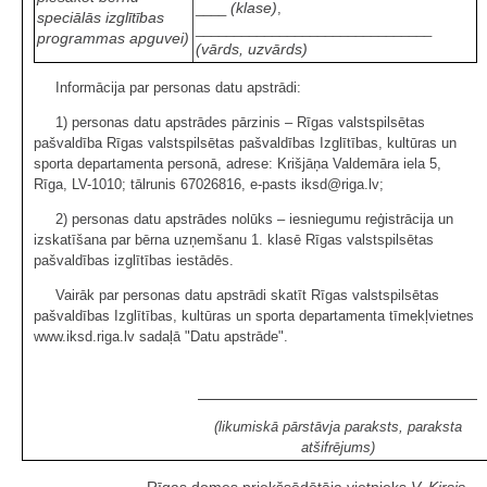
(klase)
____
,
speciālās izglītības
_______________________________
programmas apguvei)
(vārds, uzvārds)
Informācija par personas datu apstrādi:
1) personas datu apstrādes pārzinis – Rīgas valstspilsētas
pašvaldība Rīgas valstspilsētas pašvaldības Izglītības, kultūras un
sporta departamenta personā, adrese: Krišjāņa Valdemāra iela 5,
Rīga, LV-1010; tālrunis 67026816, e-pasts iksd@riga.lv;
2) personas datu apstrādes nolūks – iesniegumu reģistrācija un
izskatīšana par bērna uzņemšanu 1. klasē Rīgas valstspilsētas
pašvaldības izglītības iestādēs.
Vairāk par personas datu apstrādi skatīt Rīgas valstspilsētas
pašvaldības Izglītības, kultūras un sporta departamenta tīmekļvietnes
www.iksd.riga.lv sadaļā "Datu apstrāde".
(likumiskā pārstāvja paraksts, paraksta
atšifrējums)
Rīgas domes priekšsēdētāja vietnieks
V. Ķirsis