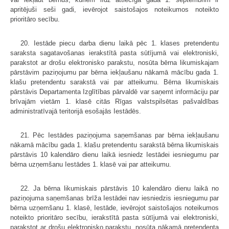
apritējuši seši gadi, ievērojot saistošajos noteikumos noteikto
prioritāro secību.
20. Iestāde piecu darba dienu laikā pēc 1. klases pretendentu
saraksta sagatavošanas ierakstītā pasta sūtījumā vai elektroniski,
parakstot ar drošu elektronisko parakstu, nosūta bērna likumiskajam
pārstāvim paziņojumu par bērna iekļaušanu nākamā mācību gada 1.
klašu pretendentu sarakstā vai par atteikumu. Bērna likumiskais
pārstāvis Departamenta Izglītības pārvaldē var saņemt informāciju par
brīvajām vietām 1. klasē citās Rīgas valstspilsētas pašvaldības
administratīvajā teritorijā esošajās Iestādēs.
21. Pēc Iestādes paziņojuma saņemšanas par bērna iekļaušanu
nākamā mācību gada 1. klašu pretendentu sarakstā bērna likumiskais
pārstāvis 10 kalendāro dienu laikā iesniedz Iestādei iesniegumu par
bērna uzņemšanu Iestādes 1. klasē vai par atteikumu.
22. Ja bērna likumiskais pārstāvis 10 kalendāro dienu laikā no
paziņojuma saņemšanas brīža Iestādei nav iesniedzis iesniegumu par
bērna uzņemšanu 1. klasē, Iestāde, ievērojot saistošajos noteikumos
noteikto prioritāro secību, ierakstītā pasta sūtījumā vai elektroniski,
parakstot ar drošu elektronisko parakstu, nosūta nākamā pretendenta