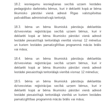
18.2. iesniegumu iesniegšanas secībā uzņem Iestādes
pedagoģisko darbinieku bērnus, kuri ir deklarēti kopā ar bērna
likumisko pārstāvi vienā adresē Rīgas valstspilsētas
pašvaldības administratīvajā teritorijā;
18.3. bērna un bērna likumiskā pārstāvja deklarētās
dzīvesvietas reģistrācijas secībā uzņem bērnus, kuri ir
deklarēti kopā ar bērna likumisko pārstāvi vienā adresē
Iestādei piesaistītajā teritoriālajā vienībā vismaz 12 mēnešus
un kuriem Iestādes pamatizglītības programmā mācās brālis
vai māsa;
18.4. bērna un bērna likumiskā pārstāvja deklarētās
dzīvesvietas reģistrācijas secībā uzņem bērnus, kuri ir
deklarēti kopā ar bērna likumisko pārstāvi vienā adresē
Iestādei piesaistītajā teritoriālajā vienībā vismaz 12 mēnešus;
18.5. bērna un bērna likumiskā pārstāvja deklarētās
dzīvesvietas reģistrācijas secībā uzņem bērnus, kuri ir
deklarēti kopā ar bērna likumisko pārstāvi vienā adresē
Iestādei piesaistītajā teritoriālajā vienībā un kuriem Iestādes
pamatizglītības programmā mācās brālis vai māsa;