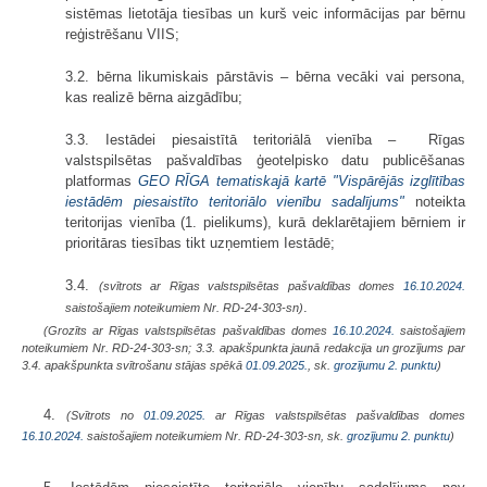
sistēmas lietotāja tiesības un kurš veic informācijas par bērnu
reģistrēšanu VIIS;
3.2. bērna likumiskais pārstāvis – bērna vecāki vai persona,
kas realizē bērna aizgādību;
3.3. Iestādei piesaistītā teritoriālā vienība – Rīgas
valstspilsētas pašvaldības ģeotelpisko datu publicēšanas
platformas
GEO RĪGA tematiskajā kartē "Vispārējās izglītības
iestādēm piesaistīto teritoriālo vienību sadalījums"
noteikta
teritorijas vienība (1. pielikums), kurā deklarētajiem bērniem ir
prioritāras tiesības tikt uzņemtiem Iestādē;
3.4.
(svītrots ar Rīgas valstspilsētas pašvaldības domes
16.10.2024.
.
saistošajiem noteikumiem Nr. RD-24-303-sn)
(Grozīts ar Rīgas valstspilsētas pašvaldības domes
16.10.2024.
saistošajiem
noteikumiem Nr. RD-24-303-sn; 3.3. apakšpunkta jaunā redakcija un grozījums par
3.4. apakšpunkta svītrošanu stājas spēkā
01.09.2025.
, sk.
grozījumu 2. punktu
)
4.
(Svītrots no
01.09.2025.
ar Rīgas valstspilsētas pašvaldības domes
16.10.2024.
saistošajiem noteikumiem Nr. RD-24-303-sn, sk.
grozījumu 2. punktu
)