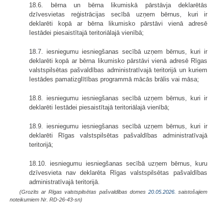
18.6. bērna un bērna likumiskā pārstāvja deklarētās
dzīvesvietas reģistrācijas secībā uzņem bērnus, kuri ir
deklarēti kopā ar bērna likumisko pārstāvi vienā adresē
Iestādei piesaistītajā teritoriālajā vienībā;
18.7. iesniegumu iesniegšanas secībā uzņem bērnus, kuri ir
deklarēti kopā ar bērna likumisko pārstāvi vienā adresē Rīgas
valstspilsētas pašvaldības administratīvajā teritorijā un kuriem
Iestādes pamatizglītības programmā mācās brālis vai māsa;
18.8. iesniegumu iesniegšanas secībā uzņem bērnus, kuri ir
deklarēti Iestādei piesaistītajā teritoriālajā vienībā;
18.9. iesniegumu iesniegšanas secībā uzņem bērnus, kuri ir
deklarēti Rīgas valstspilsētas pašvaldības administratīvajā
teritorijā;
18.10. iesniegumu iesniegšanas secībā uzņem bērnus, kuru
dzīvesvieta nav deklarēta Rīgas valstspilsētas pašvaldības
administratīvajā teritorijā.
(Grozīts ar Rīgas valstspilsētas pašvaldības domes
20.05.2026.
saistošajiem
noteikumiem Nr. RD-26-43-sn)