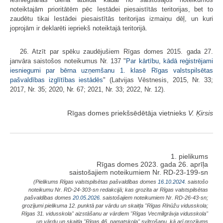
noteiktajām prioritātēm pēc Iestādei piesaistītās teritorijas, bet to
zaudētu tikai Iestādei piesaistītās teritorijas izmaiņu dēļ, un kuri
joprojām ir deklarēti iepriekš noteiktajā teritorijā.
26. Atzīt par spēku zaudējušiem Rīgas domes 2015. gada 27.
janvāra saistošos noteikumus Nr. 137 "
Par kārtību, kādā reģistrējami
iesniegumi par bērna uzņemšanu 1. klasē Rīgas valstspilsētas
pašvaldības izglītības iestādēs
" (Latvijas Vēstnesis, 2015, Nr. 33;
2017, Nr. 35; 2020, Nr. 67; 2021, Nr. 33; 2022, Nr. 12).
Rīgas domes priekšsēdētāja vietnieks
V. Ķirsis
1. pielikums
Rīgas domes 2023. gada 26. aprīļa
saistošajiem noteikumiem Nr. RD-23-199-sn
(Pielikums Rīgas valstspilsētas pašvaldības domes
16.10.2024.
saistošo
noteikumu Nr. RD-24-303-sn redakcijā; kas grozīta ar Rīgas valstspilsētas
pašvaldības domes
20.05.2026.
saistošajiem noteikumiem Nr. RD-26-43-sn;
grozījumi pielikuma 12. punktā par vārdu un skaitļa "Rīgas Rīnūžu vidusskola;
Rīgas 31. vidusskola" aizstāšanu ar vārdiem "Rīgas Vecmīlgrāvja vidusskola"
un vārdu un skaitļa "Rīgas 46. pamatskola" svītrošanu, kā arī grozījums