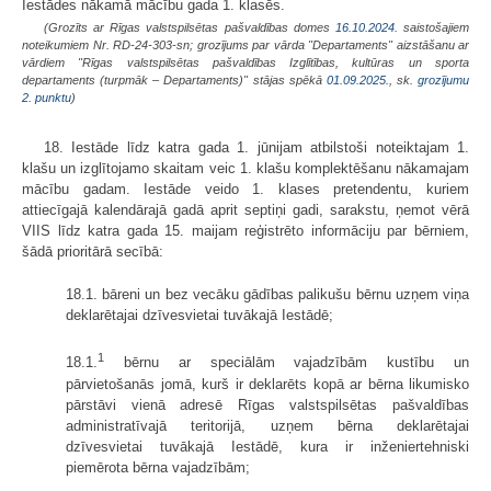
Iestādes nākamā mācību gada 1. klasēs.
(Grozīts ar Rīgas valstspilsētas pašvaldības domes
16.10.2024.
saistošajiem
noteikumiem Nr. RD-24-303-sn; grozījums par vārda "Departaments" aizstāšanu ar
vārdiem "Rīgas valstspilsētas pašvaldības Izglītības, kultūras un sporta
departaments (turpmāk – Departaments)" stājas spēkā
01.09.2025.
, sk.
grozījumu
2. punktu
)
18. Iestāde līdz katra gada 1. jūnijam atbilstoši noteiktajam 1.
klašu un izglītojamo skaitam veic 1. klašu komplektēšanu nākamajam
mācību gadam. Iestāde veido 1. klases pretendentu, kuriem
attiecīgajā kalendārajā gadā aprit septiņi gadi, sarakstu, ņemot vērā
VIIS līdz katra gada 15. maijam reģistrēto informāciju par bērniem,
šādā prioritārā secībā:
18.1. bāreni un bez vecāku gādības palikušu bērnu uzņem viņa
deklarētajai dzīvesvietai tuvākajā Iestādē;
1
18.1.
bērnu ar speciālām vajadzībām kustību un
pārvietošanās jomā, kurš ir deklarēts kopā ar bērna likumisko
pārstāvi vienā adresē Rīgas valstspilsētas pašvaldības
administratīvajā teritorijā, uzņem bērna deklarētajai
dzīvesvietai tuvākajā Iestādē, kura ir inženiertehniski
piemērota bērna vajadzībām;