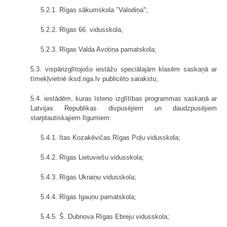
5.2.1. Rīgas sākumskola "Valodiņa";
5.2.2. Rīgas 66. vidusskola;
5.2.3. Rīgas Valda Avotiņa pamatskola;
5.3. vispārizglītojošo iestāžu speciālajām klasēm saskaņā ar
tīmekļvietnē iksd.riga.lv publicēto sarakstu;
5.4. iestādēm, kuras īsteno izglītības programmas saskaņā ar
Latvijas Republikas divpusējiem un daudzpusējiem
starptautiskajiem līgumiem:
5.4.1. Itas Kozakēvičas Rīgas Poļu vidusskola;
5.4.2. Rīgas Lietuviešu vidusskola;
5.4.3. Rīgas Ukraiņu vidusskola;
5.4.4. Rīgas Igauņu pamatskola;
5.4.5. Š. Dubnova Rīgas Ebreju vidusskola;