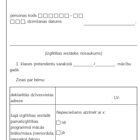
personas kods
–
, dzimšanas datums
,
(izglītības iestādes nosaukums)
1. klases pretendentu sarakstā _________./_________. mācību
gadā.
Ziņas par bērnu:
deklarētās dzīvesvietas
LV-
adrese
,
Nepieciešams atzīmēt ar x:
šajā izglītības iestādē
pamatizglītības
nē
programmā mācās
jā
(nenorāda,
brālis/māsa
piesakot bērnu