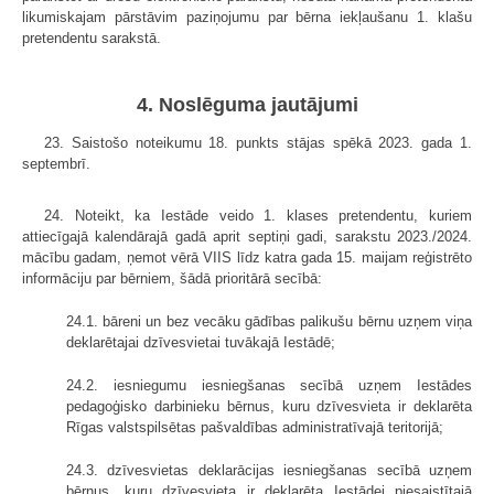
likumiskajam pārstāvim paziņojumu par bērna iekļaušanu 1. klašu
pretendentu sarakstā.
4. Noslēguma jautājumi
23. Saistošo noteikumu 18. punkts stājas spēkā 2023. gada 1.
septembrī.
24. Noteikt, ka Iestāde veido 1. klases pretendentu, kuriem
attiecīgajā kalendārajā gadā aprit septiņi gadi, sarakstu 2023./2024.
mācību gadam, ņemot vērā VIIS līdz katra gada 15. maijam reģistrēto
informāciju par bērniem, šādā prioritārā secībā:
24.1. bāreni un bez vecāku gādības palikušu bērnu uzņem viņa
deklarētajai dzīvesvietai tuvākajā Iestādē;
24.2. iesniegumu iesniegšanas secībā uzņem Iestādes
pedagoģisko darbinieku bērnus, kuru dzīvesvieta ir deklarēta
Rīgas valstspilsētas pašvaldības administratīvajā teritorijā;
24.3. dzīvesvietas deklarācijas iesniegšanas secībā uzņem
bērnus, kuru dzīvesvieta ir deklarēta Iestādei piesaistītajā