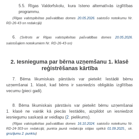
5.5. Rīgas Valdorfskolu, kura īsteno alternatīvās izglītības
programmu.
(Rīgas valstspilsētas pašvaldības domes
20.05.2026.
saistošo noteikumu Nr.
RD-26-43-sn redakcijā)
6.
(Svītrots ar Rīgas valstspilsētas pašvaldības domes
20.05.2026.
saistošajiem noteikumiem Nr. RD-26-43-sn)
2. Iesnieguma par bērna uzņemšanu 1. klasē
reģistrēšanas kārtība
7. Bērna likumiskais pārstāvis var pieteikt Iestādē bērnu
uzņemšanai 1. klasē, kad bērns ir sasniedzis obligātās izglītības
vecumu (pieci gadi).
8. Bērna likumiskais pārstāvis var pieteikt bērnu uzņemšanai
1. klasē ne vairāk kā piecās Iestādēs, aizpildot un iesniedzot
iesniegumu saskaņā ar veidlapu (
2.
pielikums).
(Rīgas valstspilsētas pašvaldības domes
16.10.2024.
saistošo noteikumu Nr.
RD-24-303-sn redakcijā; punkta jaunā redakcija stājas spēkā
01.09.2025.
, sk.
grozījumu 2. punktu
)