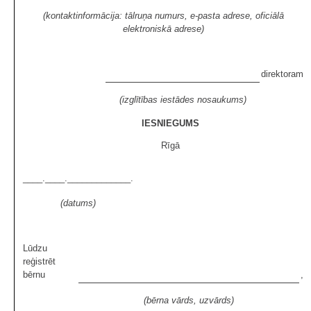
(kontaktinformācija: tālruņa numurs, e-pasta adrese, oficiālā
elektroniskā adrese)
direktoram
(izglītības iestādes nosaukums)
IESNIEGUMS
Rīgā
____.____._____________.
(datums)
Lūdzu
reģistrēt
bērnu
,
(bērna vārds, uzvārds)