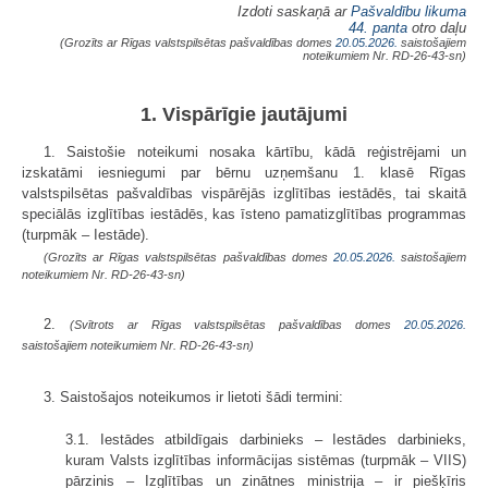
Izdoti saskaņā ar
Pašvaldību likuma
44. panta
otro daļu
(Grozīts ar Rīgas valstspilsētas pašvaldības domes
20.05.2026.
saistošajiem
noteikumiem Nr. RD-26-43-sn)
1. Vispārīgie jautājumi
1. Saistošie noteikumi nosaka kārtību, kādā reģistrējami un
izskatāmi iesniegumi par bērnu uzņemšanu 1. klasē Rīgas
valstspilsētas pašvaldības vispārējās izglītības iestādēs, tai skaitā
speciālās izglītības iestādēs, kas īsteno pamatizglītības programmas
(turpmāk – Iestāde).
(Grozīts ar Rīgas valstspilsētas pašvaldības domes
20.05.2026.
saistošajiem
noteikumiem Nr. RD-26-43-sn)
2.
(Svītrots ar Rīgas valstspilsētas pašvaldības domes
20.05.2026.
saistošajiem noteikumiem Nr. RD-26-43-sn)
3. Saistošajos noteikumos ir lietoti šādi termini:
3.1. Iestādes atbildīgais darbinieks – Iestādes darbinieks,
kuram Valsts izglītības informācijas sistēmas (turpmāk – VIIS)
pārzinis – Izglītības un zinātnes ministrija – ir piešķīris