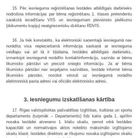
15. Pēc iesnieguma reģistrēšanas Iestādes atbildīgais darbinieks
nodrošina informācijas par bērna reģistrēšanu
1.
klases pretendentu
sarakstā ievadīšanu VIIS un iesniegumam pievienoto pielikumu
(dokumentu kopiju) neatgriezenisku dzēšanu RDVIS.
16. Ja tiek konstatēts, ka elektroniski saņemtajā iesniegumā nav
norādīta visa nepieciešamā informācija saskaņā ar iesnieguma
veidlapu vai arī tā ir kļūdaina, Iestādes atbildīgais darbinieks,
izmantojot iesniegumā norādīto kontaktinformāciju, sazinās ar bērna
likumisko pārstāvi un precizē sniegto informāciju. Ja ar bērna
likumisko pārstāvi nav iespējams sazināties, Iestāde informē bērna
likumisko pārstāvi, nosūtot vēstuli uz iesniegumā norādīto
elektroniskā pasta adresi vai oficiālo elektronisko adresi.
3. Iesniegumu izskatīšanas kārtība
17. Rīgas valstspilsētas pašvaldības Izglītības, kultūras un sporta
departaments (turpmāk – Departaments) līdz katra gada 1. aprīlim
nosaka Iestādei atveramo 1. klašu skaitu, ņemot vērā Iestādes
kapacitāti un normatīvajos aktos noteikto maksimālo izglītojamo
skaitu klasē. Iestādes direktors ar rīkojumu nosaka izglītojamo skaitu