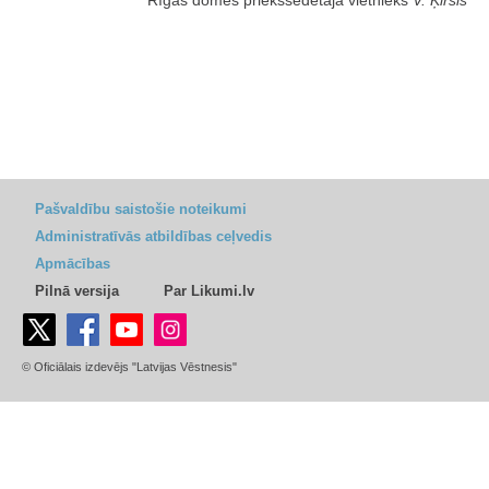
Pašvaldību saistošie noteikumi
Administratīvās atbildības ceļvedis
Apmācības
Pilnā versija
Par Likumi.lv
© Oficiālais izdevējs "Latvijas Vēstnesis"