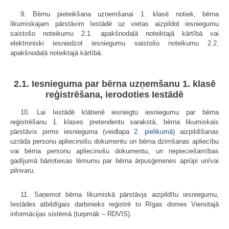
9. Bērnu pieteikšana uzņemšanai 1. klasē notiek, bērna
likumiskajam pārstāvim Iestādē uz vietas aizpildot iesniegumu
saistošo noteikumu 2.1. apakšnodaļā noteiktajā kārtībā vai
elektroniski iesniedzot iesniegumu saistošo noteikumu 2.2.
apakšnodaļā noteiktajā kārtībā.
2.1. Iesnieguma par bērna uzņemšanu 1. klasē
reģistrēšana, ierodoties Iestādē
10. Lai Iestādē klātienē iesniegtu iesniegumu par bērna
reģistrēšanu 1. klases pretendentu sarakstā, bērna likumiskais
pārstāvis pirms iesnieguma (veidlapa
2. pielikumā
) aizpildīšanas
uzrāda personu apliecinošu dokumentu un bērna dzimšanas apliecību
vai bērna personu apliecinošu dokumentu, un nepieciešamības
gadījumā bāriņtiesas lēmumu par bērna ārpusģimenes aprūpi un/vai
pilnvaru.
11. Saņemot bērna likumiskā pārstāvja aizpildītu iesniegumu,
Iestādes atbildīgais darbinieks reģistrē to Rīgas domes Vienotajā
informācijas sistēmā (turpmāk – RDVIS).