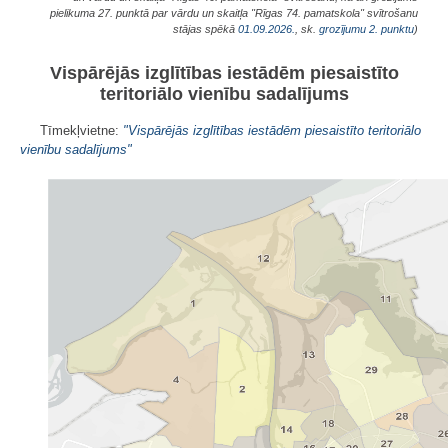
pielikuma 27. punktā par vārdu un skaitļa "Rīgas 74. pamatskola" svītrošanu
stājas spēkā
01.09.2026.
, sk.
grozījumu 2. punktu
)
Vispārējās izglītības iestādēm piesaistīto
teritoriālo vienību sadalījums
Tīmekļvietne:
"Vispārējās izglītības iestādēm piesaistīto teritoriālo
vienību sadalījums"