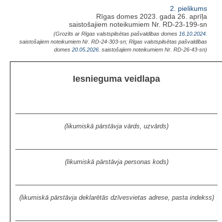
2. pielikums
Rīgas domes 2023. gada 26. aprīļa
saistošajiem noteikumiem Nr. RD-23-199-sn
(Grozīts ar Rīgas valstspilsētas pašvaldības domes
16.10.2024.
saistošajiem noteikumiem Nr. RD-24-303-sn; Rīgas valstspilsētas pašvaldības
domes
20.05.2026.
saistošajiem noteikumiem Nr. RD-26-43-sn)
Iesnieguma veidlapa
(likumiskā pārstāvja vārds, uzvārds)
(likumiskā pārstāvja personas kods)
(likumiskā pārstāvja deklarētās dzīvesvietas adrese, pasta indekss)