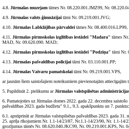
4.8.
Jūrmalas muzejam
tāmes Nr. 08.220.001.JMZ99, Nr. 08.220.
4.9.
Jūrmalas valsts ģimnāzijai
tāmi Nr. 09.219.001.JVG;
4.10.
Jūrmalas Labklājības pārvaldei
tāmes Nr. 08.400.016.LP99, 
4.11.
Jūrmalas pirmsskolas izglītības iestādei "Madara"
tāmes Nr.
MAD, Nr. 09.620.090. MAD;
4.12.
Jūrmalas pirmsskolas izglītības iestādei "Podziņa"
tāmi Nr.
4.13.
Jūrmalas pašvaldības policijai
tāmi Nr. 03.110.001.PP;
4.14.
Jūrmalas Vaivaru pamatskolai
tāmi Nr. 09.219.001.VPS,
ar jaunām šiem saistošajiem noteikumiem pievienotajām attiecīgajām
5. Papildināt 2. pielikumu ar
Jūrmalas valstspilsētas administrācija
6. Pamatojoties uz Jūrmalas domes 2022. gada 22. decembra saistošo 
pašvaldības 2023. gada budžetu" 9.1., 9.3. apakšpunktu un 7. punktu:
6.1. apstiprināt ar Jūrmalas valstspilsētas pašvaldības 2023. gada 31. m
25. aprīļa rīkojumiem Nr. 1.1-14/23/87, Nr.1.1-14/23/90, Nr. 1.1-14/2
grozījumus tāmēs Nr. 08.620.040.JKC99, Nr. 09.219.001.KPS, Nr. 0