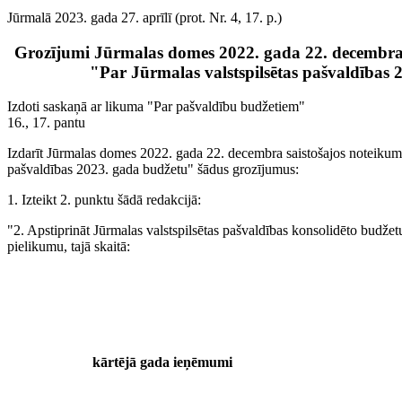
Jūrmalā 2023. gada 27. aprīlī (prot. Nr. 4, 17. p.)
Grozījumi Jūrmalas domes 2022. gada 22. decembra 
"Par Jūrmalas valstspilsētas pašvaldības
Izdoti saskaņā ar likuma "Par pašvaldību budžetiem"
16., 17. pantu
Izdarīt Jūrmalas domes 2022. gada 22. decembra saistošajos noteikumo
pašvaldības 2023. gada budžetu" šādus grozījumus:
1. Izteikt 2. punktu šādā redakcijā:
"2. Apstiprināt Jūrmalas valstspilsētas pašvaldības konsolidēto budžet
pielikumu, tajā skaitā:
kārtējā gada ieņēmumi