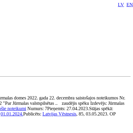
LV
EN
ūrmalas domes 2022. gada 22. decembra saistošajos noteikumos Nr.
2 "Par Jūrmalas valstspilsētas ..
zaudējis spēku
Izdevējs:
Jūrmalas
tošie noteikumi
Numurs:
7
Pieņemts:
27.04.2023.
Stājas spēkā:
:
01.01.2024.
Publicēts:
Latvijas Vēstnesis
, 85, 03.05.2023.
OP