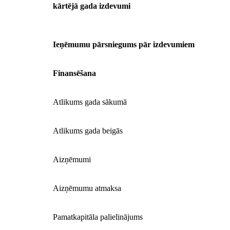
kārtējā gada izdevumi
Ieņēmumu pārsniegums pār izdevumiem
Finansēšana
Atlikums gada sākumā
Atlikums gada beigās
Aizņēmumi
Aizņēmumu atmaksa
Pamatkapitāla palielinājums