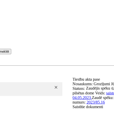
meklēt
Tiesību akta pase
Nosaukums:
Grozījumi J
Zaudējis spēku
Statuss:
6
pilsētas dome
Veids:
sais
04.05.2023.
Zaudē spēku
numurs:
2023/85.16
Saistītie dokumenti