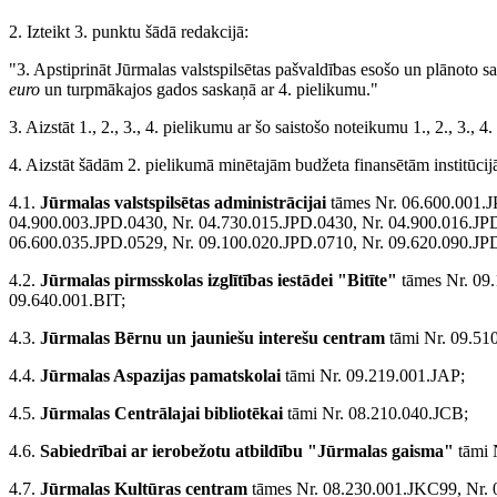
2. Izteikt 3. punktu šādā redakcijā:
"3. Apstiprināt Jūrmalas valstspilsētas pašvaldības esošo un plānoto 
euro
un turpmākajos gados saskaņā ar 4. pielikumu."
3. Aizstāt 1., 2., 3., 4. pielikumu ar šo saistošo noteikumu 1., 2., 3., 4
4. Aizstāt šādām 2. pielikumā minētajām budžeta finansētām institūcij
4.1.
Jūrmalas valstspilsētas administrācijai
tāmes Nr. 06.600.001.J
04.900.003.JPD.0430, Nr. 04.730.015.JPD.0430, Nr. 04.900.016.JPD
06.600.035.JPD.0529, Nr. 09.100.020.JPD.0710, Nr. 09.620.090.JP
4.2.
Jūrmalas pirmsskolas izglītības iestādei "Bitīte"
tāmes Nr. 09.
09.640.001.BIT;
4.3.
Jūrmalas Bērnu un jauniešu interešu centram
tāmi Nr. 09.51
4.4.
Jūrmalas Aspazijas pamatskolai
tāmi Nr. 09.219.001.JAP;
4.5.
Jūrmalas Centrālajai bibliotēkai
tāmi Nr. 08.210.040.JCB;
4.6.
Sabiedrībai ar ierobežotu atbildību "Jūrmalas gaisma"
tāmi 
4.7.
Jūrmalas Kultūras centram
tāmes Nr. 08.230.001.JKC99, Nr.