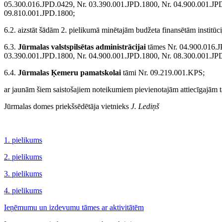
05.300.016.JPD.0429, Nr. 03.390.001.JPD.1800, Nr. 04.900.001.JPD
09.810.001.JPD.1800;
6.2. aizstāt šādām 2. pielikumā minētajām budžeta finansētām institūci
6.3.
Jūrmalas valstspilsētas administrācijai
tāmes Nr. 04.900.016.J
03.390.001.JPD.1800, Nr. 04.900.001.JPD.1800, Nr. 08.300.001.JP
6.4.
Jūrmalas Ķemeru pamatskolai
tāmi Nr. 09.219.001.KPS;
ar jaunām šiem saistošajiem noteikumiem pievienotajām attiecīgajām
Jūrmalas domes priekšsēdētāja vietnieks
J. Lediņš
1. pielikums
2. pielikums
3. pielikums
4. pielikums
Ieņēmumu un izdevumu tāmes ar aktivitātēm