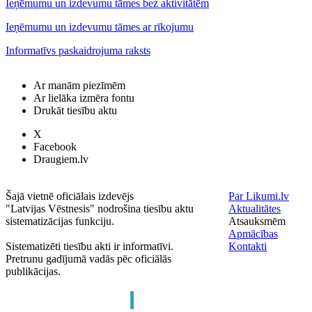
Ieņēmumu un izdevumu tāmes bez aktivitātēm
Ieņēmumu un izdevumu tāmes ar rīkojumu
Informatīvs paskaidrojuma raksts
Ar manām piezīmēm
Ar lielāka izmēra fontu
Drukāt tiesību aktu
X
Facebook
Draugiem.lv
Šajā vietnē oficiālais izdevējs
Par Likumi.lv
"Latvijas Vēstnesis" nodrošina tiesību aktu
Aktualitātes
sistematizācijas funkciju.
Atsauksmēm
Apmācības
Sistematizēti tiesību akti ir informatīvi.
Kontakti
Pretrunu gadījumā vadās pēc oficiālās
publikācijas.