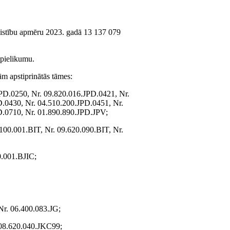
saistību apmēru 2023. gadā 13 137 079
. pielikumu.
ām apstiprinātās tāmes:
PD.0250, Nr. 09.820.016.JPD.0421, Nr.
.0430, Nr. 04.510.200.JPD.0451, Nr.
D.0710, Nr. 01.890.890.JPD.JPV;
100.001.BIT, Nr. 09.620.090.BIT, Nr.
0.001.BJIC;
Nr. 06.400.083.JG;
 08.620.040.JKC99;