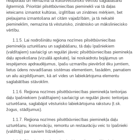
neapdraud un nemazina tā kultūrvēsturisko vērtību saglabāšanu
ilgtermiņā. Prioritāri pilsētbūvniecības pieminekli vai tā daļas
ieteicams izmantot kultūras, izglītības un zinātnes mērķiem, bet
pieļaujama izmantošana arī citām vajadzībām, ja tā nekaitē
piemineklim, nemazina tā vēsturisko, zinātnisko un māksliniecisko
vērtību.
1.1.5. Lai nodrošinātu reģiona nozīmes pilsētbūvniecības
pieminekļa uzturēšanu un saglabāšanu, tā daļu īpašniekiem
(valdītajiem) savlaicīgi un regulāri jāveic pilsētbūvniecības pieminekļa
daļu apsekošana (vizuālā apskate), lai noskaidrotu bojājumus un
iespējamos apdraudējumus, īpašu uzmanību pievēršot ēku jumtiem,
lietus ūdens novadīšanas sistēmas elementiem, fasādēm, pamatiem
un ailu aizpildījumam, kā arī vides un labiekārtojuma elementu
saglabātības stāvoklim.
1.1.6. Reģiona nozīmes pilsētbūvniecības pieminekļa teritorijas
daļu īpašniekiem (valdītajiem) savlaicīgi un regulāri jāveic teritorijas
uzturēšana, saglabājot vēsturisko labiekārtojuma raksturu (t.sk.
žogus, stādījumus).
1.1.7. Reģiona nozīmes pilsētbūvniecības pieminekļa daļu
uzturēšanu, konservāciju, remontu un restaurāciju veic to īpašnieki
(valdītāji) par saviem līdzekļiem.