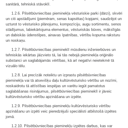
sanitārā, tehniskā stāvoklī.
1.2.6. Pilsētbūvniecības pieminekļa vēsturiskie parki (dārzi), skvēri
un citi apstādījumi (piemēram, senas kapsētas) kopjami, saudzējot un
uzturot to vēsturisko plānojumu, kompozīciju, augu sortimentu, senos
stādījumus, labiekārtojuma elementus, vēsturiskās būves, mākslīgās
un dabiskās ūdenstilpes, ainavas īpatnības, vērtību kopuma raksturu
un noskaņu.
1.2.7. Pilsētbūvniecības piemineklī mūsdienu inženierbūves un
tehniskās iekārtas jāizvieto tā, lai tās nebojā pieminekļa oriģinālo
substanci un saglabājamās vērtības, kā arī negatīvi neietekmē tā
vizuālo tēlu.
1.2.8. Lai precīzāk noteiktu un izprastu pilsētbūvniecības
pieminekļa vai tā atsevišķu daļu kultūrvēsturisko vērtību un nozīmi,
noskaidrotu tā attīstības iespējas un varētu iegūt pamatotus
saglabāšanas risinājumus, pilsētbūvniecības piemineklī ir jāveic
kultūrvēsturisko vērtību apzināšana un izpēte.
1.2.9. Pilsētbūvniecības pieminekļu kultūrvēsturisko vērtību
apzināšanu un izpēti veic pieredzējuši speciālisti atbilstošā izpētes
jomā.
1.2.10. Pilsētbūvniecības pieminekļu izpētes darbus, kas var