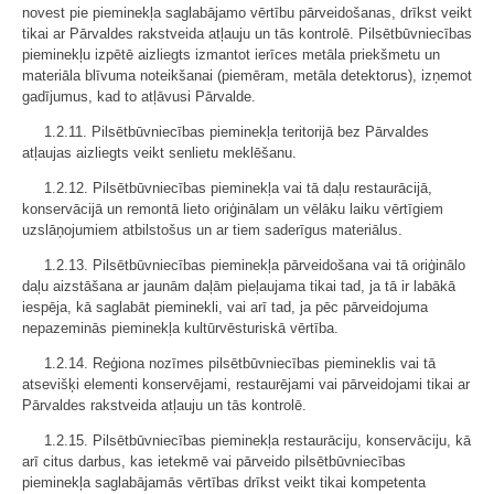
novest pie pieminekļa saglabājamo vērtību pārveidošanas, drīkst veikt
tikai ar Pārvaldes rakstveida atļauju un tās kontrolē. Pilsētbūvniecības
pieminekļu izpētē aizliegts izmantot ierīces metāla priekšmetu un
materiāla blīvuma noteikšanai (piemēram, metāla detektorus), izņemot
gadījumus, kad to atļāvusi Pārvalde.
1.2.11. Pilsētbūvniecības pieminekļa teritorijā bez Pārvaldes
atļaujas aizliegts veikt senlietu meklēšanu.
1.2.12. Pilsētbūvniecības pieminekļa vai tā daļu restaurācijā,
konservācijā un remontā lieto oriģinālam un vēlāku laiku vērtīgiem
uzslāņojumiem atbilstošus un ar tiem saderīgus materiālus.
1.2.13. Pilsētbūvniecības pieminekļa pārveidošana vai tā oriģinālo
daļu aizstāšana ar jaunām daļām pieļaujama tikai tad, ja tā ir labākā
iespēja, kā saglabāt pieminekli, vai arī tad, ja pēc pārveidojuma
nepazeminās pieminekļa kultūrvēsturiskā vērtība.
1.2.14. Reģiona nozīmes pilsētbūvniecības piemineklis vai tā
atsevišķi elementi konservējami, restaurējami vai pārveidojami tikai ar
Pārvaldes rakstveida atļauju un tās kontrolē.
1.2.15. Pilsētbūvniecības pieminekļa restaurāciju, konservāciju, kā
arī citus darbus, kas ietekmē vai pārveido pilsētbūvniecības
pieminekļa saglabājamās vērtības drīkst veikt tikai kompetenta