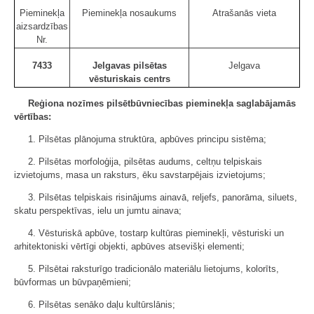
Pieminekļa
Pieminekļa nosaukums
Atrašanās vieta
aizsardzības
Nr.
7433
Jelgavas pilsētas
Jelgava
vēsturiskais centrs
Reģiona nozīmes pilsētbūvniecības pieminekļa saglabājamās
vērtības:
1. Pilsētas plānojuma struktūra, apbūves principu sistēma;
2. Pilsētas morfoloģija, pilsētas audums, celtņu telpiskais
izvietojums, masa un raksturs, ēku savstarpējais izvietojums;
3. Pilsētas telpiskais risinājums ainavā, reljefs, panorāma, siluets,
skatu perspektīvas, ielu un jumtu ainava;
4. Vēsturiskā apbūve, tostarp kultūras pieminekļi, vēsturiski un
arhitektoniski vērtīgi objekti, apbūves atsevišķi elementi;
5. Pilsētai raksturīgo tradicionālo materiālu lietojums, kolorīts,
būvformas un būvpaņēmieni;
6. Pilsētas senāko daļu kultūrslānis;