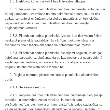
1.3. Darbības, kuras var veikt bez Pārvaldes atļaujas:
1.3.1. Reģiona nozīmes pilsētbūvniecības pieminekļa teritorijas vai
tā daļu kopšana, uzturēšana un cita saimnieciskā darbība, kas tiek
veikta, izmantojot oriģinālam atbilstošus materiālus un tehnoloģiju,
nepārveidojot valsts nozīmes pilsētbūvniecības pieminekļa
saglabājamās vērtības.
1.3.2. Pilsētbūvniecības pieminekļa izpēte, kas tiek veikta fiziski
neskarot pieminekļa saglabājamās vērtības, dokumentēšana ar
trīsdimensionālo lāzerskanēšanas vai fotogrametrijas metodi.
1.3.3. Pilsētbūvniecības piemineklī pieļaujami pagaidu, īslaicīgai
lietošanai paredzēti uzlabošanas darbi, kas neskar vai nepārveido tā
saglabājamās vērtības, oriģinālo substanci, ir atgriezeniskas un
negatīvi neietekmē pieminekļa vizuālo tēlu.
2. Reģiona nozīmes pilsētbūvniecības pieminekļa aizsardzības
zonā:
2.1. Uzturēšanas režīms:
2.1.1. Reģiona nozīmes pilsētbūvniecības pieminekļa pieguļošajā
teritorijā - aizsardzības zonas robežās, lai nodrošinātu
pilsētbūvniecības pieminekļa un tam raksturīgās vides saglabāšanu,
kā arī nepieļautu vai samazinātu dažāda veida negatīvu ietekmi uz