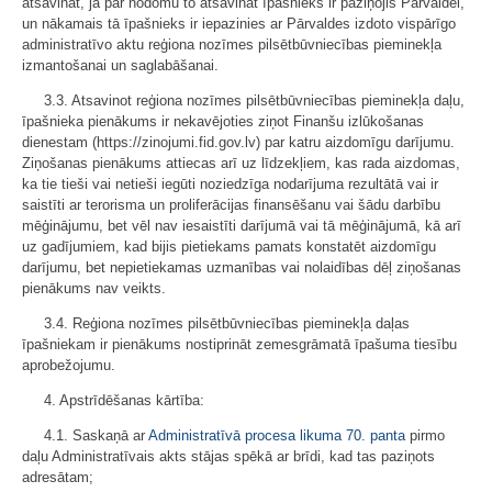
atsavināt, ja par nodomu to atsavināt īpašnieks ir paziņojis Pārvaldei,
un nākamais tā īpašnieks ir iepazinies ar Pārvaldes izdoto vispārīgo
administratīvo aktu reģiona nozīmes pilsētbūvniecības pieminekļa
izmantošanai un saglabāšanai.
3.3. Atsavinot reģiona nozīmes pilsētbūvniecības pieminekļa daļu,
īpašnieka pienākums ir nekavējoties ziņot Finanšu izlūkošanas
dienestam (https://zinojumi.fid.gov.lv) par katru aizdomīgu darījumu.
Ziņošanas pienākums attiecas arī uz līdzekļiem, kas rada aizdomas,
ka tie tieši vai netieši iegūti noziedzīga nodarījuma rezultātā vai ir
saistīti ar terorisma un proliferācijas finansēšanu vai šādu darbību
mēģinājumu, bet vēl nav iesaistīti darījumā vai tā mēģinājumā, kā arī
uz gadījumiem, kad bijis pietiekams pamats konstatēt aizdomīgu
darījumu, bet nepietiekamas uzmanības vai nolaidības dēļ ziņošanas
pienākums nav veikts.
3.4. Reģiona nozīmes pilsētbūvniecības pieminekļa daļas
īpašniekam ir pienākums nostiprināt zemesgrāmatā īpašuma tiesību
aprobežojumu.
4. Apstrīdēšanas kārtība:
4.1. Saskaņā ar
Administratīvā procesa likuma
70. panta
pirmo
daļu Administratīvais akts stājas spēkā ar brīdi, kad tas paziņots
adresātam;