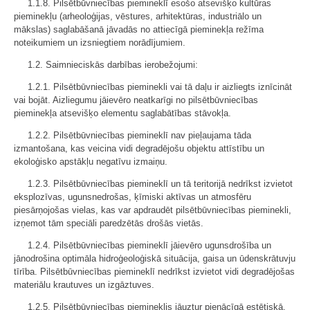
1.1.8. Pilsētbūvniecības piemineklī esošo atsevišķo kultūras
pieminekļu (arheoloģijas, vēstures, arhitektūras, industriālo un
mākslas) saglabāšanā jāvadās no attiecīgā pieminekļa režīma
noteikumiem un izsniegtiem norādījumiem.
1.2. Saimnieciskās darbības ierobežojumi:
1.2.1. Pilsētbūvniecības pieminekli vai tā daļu ir aizliegts iznīcināt
vai bojāt. Aizliegumu jāievēro neatkarīgi no pilsētbūvniecības
pieminekļa atsevišķo elementu saglabātības stāvokļa.
1.2.2. Pilsētbūvniecības piemineklī nav pieļaujama tāda
izmantošana, kas veicina vidi degradējošu objektu attīstību un
ekoloģisko apstākļu negatīvu izmaiņu.
1.2.3. Pilsētbūvniecības piemineklī un tā teritorijā nedrīkst izvietot
eksplozīvas, ugunsnedrošas, ķīmiski aktīvas un atmosfēru
piesārņojošas vielas, kas var apdraudēt pilsētbūvniecības pieminekli,
izņemot tām speciāli paredzētās drošās vietās.
1.2.4. Pilsētbūvniecības piemineklī jāievēro ugunsdrošība un
jānodrošina optimāla hidroģeoloģiskā situācija, gaisa un ūdenskrātuvju
tīrība. Pilsētbūvniecības piemineklī nedrīkst izvietot vidi degradējošas
materiālu krautuves un izgāztuves.
1.2.5. Pilsētbūvniecības piemineklis jāuztur pienācīgā estētiskā,