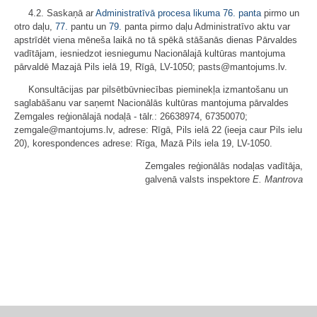
4.2. Saskaņā ar
Administratīvā procesa likuma
76. panta
pirmo un
otro daļu,
77.
pantu un
79.
panta pirmo daļu Administratīvo aktu var
apstrīdēt viena mēneša laikā no tā spēkā stāšanās dienas Pārvaldes
vadītājam, iesniedzot iesniegumu Nacionālajā kultūras mantojuma
pārvaldē Mazajā Pils ielā 19, Rīgā, LV-1050; pasts@mantojums.lv.
Konsultācijas par pilsētbūvniecības pieminekļa izmantošanu un
saglabāšanu var saņemt Nacionālās kultūras mantojuma pārvaldes
Zemgales reģionālajā nodaļā - tālr.: 26638974, 67350070;
zemgale@mantojums.lv, adrese: Rīgā, Pils ielā 22 (ieeja caur Pils ielu
20), korespondences adrese: Rīga, Mazā Pils iela 19, LV-1050.
Zemgales reģionālās nodaļas vadītāja,
galvenā valsts inspektore
E. Mantrova