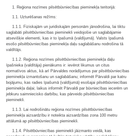
1. Reģiona nozīmes pilsētbūvniecības pieminekļa teritorijā:
1.1. Uzturēšanas režīms:
1.1.1. Fiziskajām un juridiskajām personām jānodrošina, lai tiktu
saglabāti pilsētbūvniecības pieminekli veidojošie un saglabājamie
atsevišķie elementi, kas ir to īpašumā (valdījumā). Valsts īpašumā
esošo pilsētbūvniecības pieminekļa daļu saglabāšanu nodrošina tā
valdītājs.
1.1.2. Reģiona nozīmes pilsētbūvniecības pieminekļa daļu
īpašnieka (valdītāja) pienākums ir: ievērot likumus un citus
normatīvos aktus, kā arī Pārvaldes norādījumus par pilsētbūvniecības
pieminekļa izmantošanu un saglabāšanu; informēt Pārvaldi par katru
bojājumu, kas radies īpašumā (valdījumā) esošajai pilsētbūvniecības
pieminekļa daļai; laikus informēt Pārvaldi par būvniecības iecerēm un
jebkuru saimniecisko darbību, kas pārveido pilsētbūvniecības
pieminekli.
1.1.3. Lai nodrošinātu reģiona nozīmes pilsētbūvniecības
pieminekļa aizsardzību ir noteikta aizsardzības zona 100 metru
attālumā ap pilsētbūvniecības pieminekli.
1.1.4. Pilsētbūvniecības pieminekli jāizmanto veidā, kas