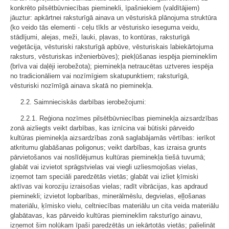
konkrēto pilsētbūvniecības pieminekli, īpašniekiem (valdītājiem)
jāuztur: apkārtnei raksturīgā ainava un vēsturiskā plānojuma struktūra
(ko veido tās elementi - ceļu tīkls ar vēsturisko ieseguma veidu,
stādījumi, alejas, meži, lauki, pļavas, to kontūras, raksturīgā
veģetācija, vēsturiski raksturīgā apbūve, vēsturiskais labiekārtojuma
raksturs, vēsturiskas inženierbūves); piekļūšanas iespēja piemineklim
(brīva vai daļēji ierobežota); pieminekļa netraucētas uztveres iespēja
no tradicionāliem vai nozīmīgiem skatupunktiem; raksturīgā,
vēsturiski nozīmīgā ainava skatā no pieminekļa.
2.2. Saimnieciskās darbības ierobežojumi:
2.2.1. Reģiona nozīmes pilsētbūvniecības pieminekļa aizsardzības
zonā aizliegts veikt darbības, kas iznīcina vai būtiski pārveido
kultūras pieminekļa aizsardzības zonā saglabājamās vērtības: ierīkot
atkritumu glabāšanas poligonus; veikt darbības, kas izraisa grunts
pārvietošanos vai noslīdējumus kultūras pieminekļa tiešā tuvumā;
glabāt vai izvietot sprāgstvielas vai viegli uzliesmojošas vielas,
izņemot tam speciāli paredzētās vietās; glabāt vai izliet ķīmiski
aktīvas vai koroziju izraisošas vielas; radīt vibrācijas, kas apdraud
pieminekli; izvietot lopbarības, minerālmēslu, degvielas, eļļošanas
materiālu, ķīmisko vielu, celtniecības materiālu un cita veida materiālu
glabātavas, kas pārveido kultūras piemineklim raksturīgo ainavu,
izņemot šim nolūkam īpaši paredzētās un iekārtotās vietās; palielināt