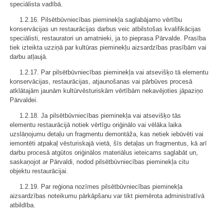
speciālista vadībā.
1.2.16. Pilsētbūvniecības pieminekļa saglabājamo vērtību
konservācijas un restaurācijas darbus veic atbilstošas kvalifikācijas
speciālisti, restauratori un amatnieki, ja to pieprasa Pārvalde. Prasība
tiek izteikta uzziņā par kultūras pieminekļu aizsardzības prasībām vai
darbu atļaujā.
1.2.17. Par pilsētbūvniecības pieminekļa vai atsevišķo tā elementu
konservācijas, restaurācijas, atjaunošanas vai pārbūves procesā
atklātajām jaunām kultūrvēsturiskām vērtībām nekavējoties jāpaziņo
Pārvaldei.
1.2.18. Ja pilsētbūvniecības pieminekļa vai atsevišķo tās
elementu restaurācijā notiek vērtīgu oriģinālo vai vēlāka laika
uzslāņojumu detaļu un fragmentu demontāža, kas netiek iebūvēti vai
iemontēti atpakaļ vēsturiskajā vietā, šīs detaļas un fragmentus, kā arī
darbu procesā atgūtos oriģinālos materiālus ieteicams saglabāt un,
saskaņojot ar Pārvaldi, nodod pilsētbūvniecības pieminekļa citu
objektu restaurācijai.
1.2.19. Par reģiona nozīmes pilsētbūvniecības pieminekļa
aizsardzības noteikumu pārkāpšanu var tikt piemērota administratīvā
atbildība.