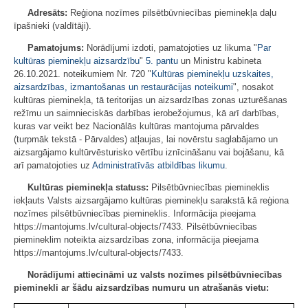
Adresāts:
Reģiona nozīmes pilsētbūvniecības pieminekļa daļu
īpašnieki (valdītāji).
Pamatojums:
Norādījumi izdoti, pamatojoties uz likuma "
Par
kultūras pieminekļu aizsardzību
"
5. pantu
un Ministru kabineta
26.10.2021. noteikumiem Nr. 720 "
Kultūras pieminekļu uzskaites,
aizsardzības, izmantošanas un restaurācijas noteikumi
", nosakot
kultūras pieminekļa, tā teritorijas un aizsardzības zonas uzturēšanas
režīmu un saimnieciskās darbības ierobežojumus, kā arī darbības,
kuras var veikt bez Nacionālās kultūras mantojuma pārvaldes
(turpmāk tekstā - Pārvaldes) atļaujas, lai novērstu saglabājamo un
aizsargājamo kultūrvēsturisko vērtību iznīcināšanu vai bojāšanu, kā
arī pamatojoties uz
Administratīvās atbildības likumu
.
Kultūras pieminekļa statuss:
Pilsētbūvniecības piemineklis
iekļauts Valsts aizsargājamo kultūras pieminekļu sarakstā kā reģiona
nozīmes pilsētbūvniecības piemineklis. Informācija pieejama
https://mantojums.lv/cultural-objects/7433. Pilsētbūvniecības
piemineklim noteikta aizsardzības zona, informācija pieejama
https://mantojums.lv/cultural-objects/7433.
Norādījumi attiecināmi uz valsts nozīmes pilsētbūvniecības
pieminekli ar šādu aizsardzības numuru un atrašanās vietu: