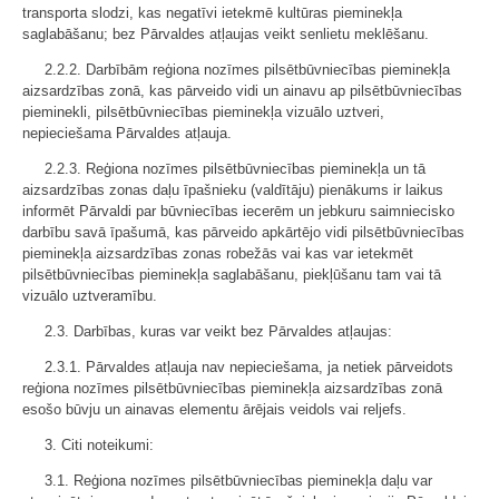
transporta slodzi, kas negatīvi ietekmē kultūras pieminekļa
saglabāšanu; bez Pārvaldes atļaujas veikt senlietu meklēšanu.
2.2.2. Darbībām reģiona nozīmes pilsētbūvniecības pieminekļa
aizsardzības zonā, kas pārveido vidi un ainavu ap pilsētbūvniecības
pieminekli, pilsētbūvniecības pieminekļa vizuālo uztveri,
nepieciešama Pārvaldes atļauja.
2.2.3. Reģiona nozīmes pilsētbūvniecības pieminekļa un tā
aizsardzības zonas daļu īpašnieku (valdītāju) pienākums ir laikus
informēt Pārvaldi par būvniecības iecerēm un jebkuru saimniecisko
darbību savā īpašumā, kas pārveido apkārtējo vidi pilsētbūvniecības
pieminekļa aizsardzības zonas robežās vai kas var ietekmēt
pilsētbūvniecības pieminekļa saglabāšanu, piekļūšanu tam vai tā
vizuālo uztveramību.
2.3. Darbības, kuras var veikt bez Pārvaldes atļaujas:
2.3.1. Pārvaldes atļauja nav nepieciešama, ja netiek pārveidots
reģiona nozīmes pilsētbūvniecības pieminekļa aizsardzības zonā
esošo būvju un ainavas elementu ārējais veidols vai reljefs.
3. Citi noteikumi:
3.1. Reģiona nozīmes pilsētbūvniecības pieminekļa daļu var