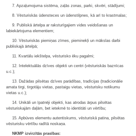
7. Apzaļumojuma sistēma, zaļās zonas, parki, skvēri, stādījumi;
8. Vēsturiskās ūdensteces un ūdenstilpnes, kā arī to krastmalas;
9. Publiskā ārtelpa ar raksturīgajiem vides veidošanas un
labiekārtojuma elementiem;
10. Vēsturiskās piemiņas zīmes, pieminekļi un mākslas darbi
publiskajā ārtelpā;
11. Kvartālu iekštelpa, vēsturisko ēku pagalmi;
12. Intelektuālās dzīves objekti un centri (vēsturiskās baznīcas
u.c.);
13. Dažādas pilsētas dzīves parādības, tradīcijas (tradicionālie
amata tirgi, tirgotāju vietas, pastaigu vietas, vēsturisku notikumu
vietas u.c.);
14. Unikāli un īpatnēji objekti, kas atrodas ārpus pilsētas
vēsturiskajām daļām, bet ietekmē to identitāti un vērtību;
15. Apbūves elementu autentiskums, vēsturiskā patina, pilsētas
vēsturisku vērtību radītā noskaņa.
NKMP izvirzītās prasības: