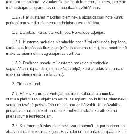
rakstura un apjoma - vizuālās fiksācijas dokumentu, izpētes, projekta,
restaurācijas programmas un metodikas) izvērtēšanas.
1.2.7. Par kustamā mākslas pieminekļa aizsardzības noteikumu
pārkāpšanu var tikt piemērota administratīvā atbildība.
1.3. Darbības, kuras var veikt bez Pārvaldes atļaujas:
1.3.1. Kustamā mākslas pieminekļa specifikai atbilstoša kopšana,
izmantojot kopšanas līdzekļus (mīksts audums utml.), kas neietekmē
mākslas pieminekļa saglabājamās vērtības.
1.3.2. Drošības pasākumi kustamā mākslas pieminekļa
saglabāšanai (apsardze, signalizācija telpā, kurā atrodas kustamais
mākslas piemineklis, seifs utml.).
2. Citi noteikumi:
2.1. Priekšlikumu par vietējās nozīmes kultūras pieminekļa
statusa piešķiršanu objektam vai tā izslēgšanu no kultūras pieminekļu
saraksta izvērtē pašvaldība un saskaņo ar Pārvaldi. Ja pašvaldība
priekšlikumam nepiekrīt, tā sniedz motivētu rakstisku atteikumu
priekšlikuma iesniedzējam.
2.2. Kustamo mākslas pieminekli var atsavināt, ja par nodomu to
atsavināt īpašnieks ir paziņojis Pārvaldei un nākamais tā īpašnieks ir