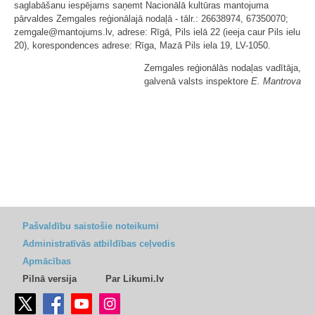
saglabāšanu iespējams saņemt Nacionālā kultūras mantojuma
pārvaldes Zemgales reģionālajā nodaļā - tālr.: 26638974, 67350070;
zemgale@mantojums.lv, adrese: Rīgā, Pils ielā 22 (ieeja caur Pils ielu
20), korespondences adrese: Rīga, Mazā Pils iela 19, LV-1050.
Zemgales reģionālās nodaļas vadītāja,
galvenā valsts inspektore
E. Mantrova
Pašvaldību saistošie noteikumi
Administratīvās atbildības ceļvedis
Apmācības
Pilnā versija
Par Likumi.lv