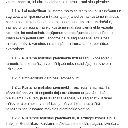
vai eksponē tā, lai tiktu saglabāts kustamais mākslas piemineklis.
1.1.4. Lai nodrošinātu kustamā mākslas pieminekļa uzturēšanu un
saglabāšanu, īpašniekam (valdītajam) jānodrošina kustamā mākslas
pieminekļa uzglabāšanas vai eksponēšanas apstākļi un drošība,
savlaicīgi un regulāri jāveic kustamā mākslas pieminekļa vizuālā
apskate, lai noskaidrotu bojājumus un iespējamos apdraudējumus,
īpašniekam (valdītājam) jānodrošina tā saglabāšanai atbilstošs
mikroklimats, izvairoties no straujām mitruma un temperatūras
svārstībām.
1.1.5. Kustamā mākslas pieminekļa uzturēšanu, konservāciju,
remontu un restaurāciju veic tā īpašnieks (valdītājs) par saviem
līdzekļiem.
1.2. Saimnieciskās darbības ierobežojumi:
1.2.1. Kustamo mākslas pieminekli ir aizliegts iznīcināt. Tā
pārveidošana vai tā oriģinālo daļu aizstāšana ar jaunām daļām
pieļaujama tikai tad, ja tā ir labākā iespēja, kā saglabāt kustamo
mākslas pieminekli, vai arī tad, ja pārveidojuma rezultātā
nepazeminās kustamā mākslas pieminekļa vērtība.
1.2.2. Kustamos mākslas pieminekļus, ir aizliegts izvest ārpus
Latvijas Republikas. Kustamo mākslas pieminekļu pagaidu izvešana