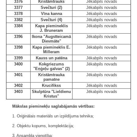
3376
Kristāmtrauks
Jēkabpils novads
3377
Svečturi (2)
Jēkabpils novads
3378
Vīna kanna
Jēkabpils novads
3382
Svečturi (4)
Jēkabpils novads
3384
Kapa piemineklis
Jēkabpils novads
J. Bruneram
3396
Ikona "Augstteicamā
Jēkabpils novads
Dievmāte"
3398
Kapa piemineklis E.
Jēkabpils novads
Milleram
3399
Kauss un patēna
Jēkabpils novads
3400
Kokgriezums
Jēkabpils novads
"Eņģeļu galvas" (2)
3401
Kristāmtrauka
Jēkabpils novads
pamatne
3402
Krucifikss
Jēkabpils novads
3403
Skulptūra "Lieldienu
Jēkabpils novads
Kristus"
Mākslas pieminekļu saglabājamās vērtības:
1. Oriģinālais materiāls un izpildījuma tehnika;
2. Objektu kopums, komplektācija;
3. Ansambļa vienotība;