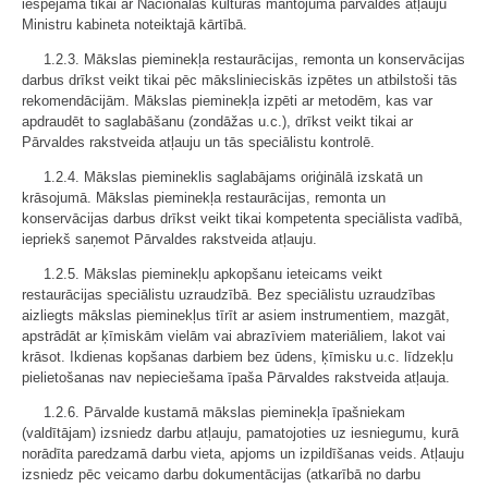
iespējama tikai ar Nacionālās kultūras mantojuma pārvaldes atļauju
Ministru kabineta noteiktajā kārtībā.
1.2.3. Mākslas pieminekļa restaurācijas, remonta un konservācijas
darbus drīkst veikt tikai pēc mākslinieciskās izpētes un atbilstoši tās
rekomendācijām. Mākslas pieminekļa izpēti ar metodēm, kas var
apdraudēt to saglabāšanu (zondāžas u.c.), drīkst veikt tikai ar
Pārvaldes rakstveida atļauju un tās speciālistu kontrolē.
1.2.4. Mākslas piemineklis saglabājams oriģinālā izskatā un
krāsojumā. Mākslas pieminekļa restaurācijas, remonta un
konservācijas darbus drīkst veikt tikai kompetenta speciālista vadībā,
iepriekš saņemot Pārvaldes rakstveida atļauju.
1.2.5. Mākslas pieminekļu apkopšanu ieteicams veikt
restaurācijas speciālistu uzraudzībā. Bez speciālistu uzraudzības
aizliegts mākslas pieminekļus tīrīt ar asiem instrumentiem, mazgāt,
apstrādāt ar ķīmiskām vielām vai abrazīviem materiāliem, lakot vai
krāsot. Ikdienas kopšanas darbiem bez ūdens, ķīmisku u.c. līdzekļu
pielietošanas nav nepieciešama īpaša Pārvaldes rakstveida atļauja.
1.2.6. Pārvalde kustamā mākslas pieminekļa īpašniekam
(valdītājam) izsniedz darbu atļauju, pamatojoties uz iesniegumu, kurā
norādīta paredzamā darbu vieta, apjoms un izpildīšanas veids. Atļauju
izsniedz pēc veicamo darbu dokumentācijas (atkarībā no darbu