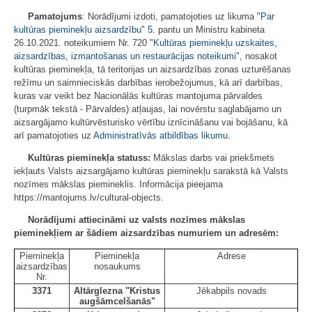
Pamatojums
: Norādījumi izdoti, pamatojoties uz likuma "
Par
kultūras pieminekļu aizsardzību
"
5.
pantu un Ministru kabineta
26.10.2021. noteikumiem Nr. 720 "
Kultūras pieminekļu uzskaites,
aizsardzības, izmantošanas un restaurācijas noteikumi
", nosakot
kultūras pieminekļa, tā teritorijas un aizsardzības zonas uzturēšanas
režīmu un saimnieciskās darbības ierobežojumus, kā arī darbības,
kuras var veikt bez Nacionālās kultūras mantojuma pārvaldes
(turpmāk tekstā - Pārvaldes) atļaujas, lai novērstu saglabājamo un
aizsargājamo kultūrvēsturisko vērtību iznīcināšanu vai bojāšanu, kā
arī pamatojoties uz
Administratīvās atbildības likumu
.
Kultūras pieminekļa statuss:
Mākslas darbs vai priekšmets
iekļauts Valsts aizsargājamo kultūras pieminekļu sarakstā kā Valsts
nozīmes mākslas piemineklis. Informācija pieejama
https://mantojums.lv/cultural-objects.
Norādījumi attiecināmi uz valsts nozīmes mākslas
pieminekļiem ar šādiem aizsardzības numuriem un adresēm:
Pieminekļa
Pieminekļa
Adrese
aizsardzības
nosaukums
Nr.
3371
Altārglezna "Kristus
Jēkabpils novads
augšāmcelšanās"