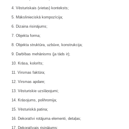
4. Vēsturiskais (vietas) konteksts;
5. Mākslinieciskā kompozīcija;
6. Dizaina risinājums;
7. Objekta forma;
8. Objekta struktūra, uzbūve, konstrukcija;
9. Darbības mehānisms (ja tāds ir);
10. Krāsa, kolorīts;
11. Virsmas faktūra;
12. Virsmas apdare;
13. Vēsturiskie uzslāņojumi;
14. Krāsojums, polihromija;
15. Vēsturiskā patina;
16. Dekoratīvi rotājuma elementi, detaļas;
17. Dekoratīvais risinājums;