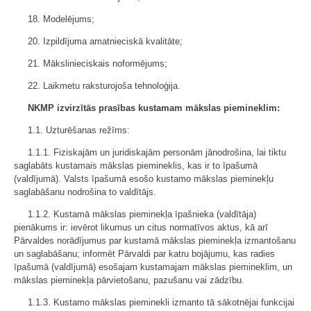
18. Modelējums;
20. Izpildījuma amatnieciskā kvalitāte;
21. Mākslinieciskais noformējums;
22. Laikmetu raksturojoša tehnoloģija.
NKMP izvirzītās prasības kustamam mākslas piemineklim:
1.1. Uzturēšanas režīms:
1.1.1. Fiziskajām un juridiskajām personām jānodrošina, lai tiktu
saglabāts kustamais mākslas piemineklis, kas ir to īpašumā
(valdījumā). Valsts īpašumā esošo kustamo mākslas pieminekļu
saglabāšanu nodrošina to valdītājs.
1.1.2. Kustamā mākslas pieminekļa īpašnieka (valdītāja)
pienākums ir: ievērot likumus un citus normatīvos aktus, kā arī
Pārvaldes norādījumus par kustamā mākslas pieminekļa izmantošanu
un saglabāšanu; informēt Pārvaldi par katru bojājumu, kas radies
īpašumā (valdījumā) esošajam kustamajam mākslas piemineklim, un
mākslas pieminekļa pārvietošanu, pazušanu vai zādzību.
1.1.3. Kustamo mākslas pieminekli izmanto tā sākotnējai funkcijai