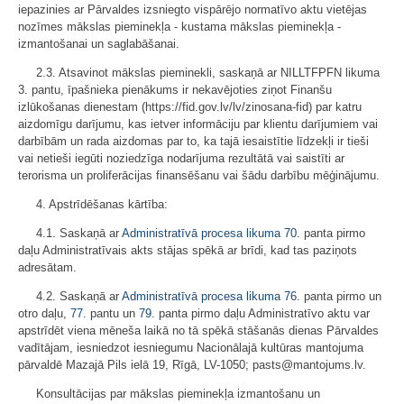
iepazinies ar Pārvaldes izsniegto vispārējo normatīvo aktu vietējas
nozīmes mākslas pieminekļa - kustama mākslas pieminekļa -
izmantošanai un saglabāšanai.
2.3. Atsavinot mākslas pieminekli, saskaņā ar NILLTFPFN likuma
3. pantu, īpašnieka pienākums ir nekavējoties ziņot Finanšu
izlūkošanas dienestam (https://fid.gov.lv/lv/zinosana-fid) par katru
aizdomīgu darījumu, kas ietver informāciju par klientu darījumiem vai
darbībām un rada aizdomas par to, ka tajā iesaistītie līdzekļi ir tieši
vai netieši iegūti noziedzīga nodarījuma rezultātā vai saistīti ar
terorisma un proliferācijas finansēšanu vai šādu darbību mēģinājumu.
4. Apstrīdēšanas kārtība:
4.1. Saskaņā ar
Administratīvā procesa likuma
70.
panta pirmo
daļu Administratīvais akts stājas spēkā ar brīdi, kad tas paziņots
adresātam.
4.2. Saskaņā ar
Administratīvā procesa likuma
76.
panta pirmo un
otro daļu,
77.
pantu un
79.
panta pirmo daļu Administratīvo aktu var
apstrīdēt viena mēneša laikā no tā spēkā stāšanās dienas Pārvaldes
vadītājam, iesniedzot iesniegumu Nacionālajā kultūras mantojuma
pārvaldē Mazajā Pils ielā 19, Rīgā, LV-1050; pasts@mantojums.lv.
Konsultācijas par mākslas pieminekļa izmantošanu un