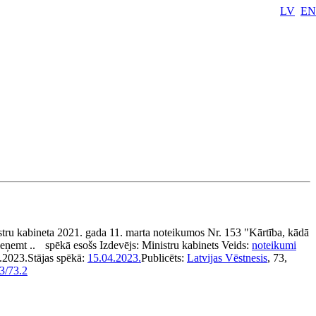
LV
EN
tru kabineta 2021. gada 11. marta noteikumos Nr. 153 "Kārtība, kādā
ieņemt ..
spēkā esošs
Izdevējs:
Ministru kabinets
Veids:
noteikumi
.2023.
Stājas spēkā:
15.04.2023.
Publicēts:
Latvijas Vēstnesis
, 73,
3/73.2