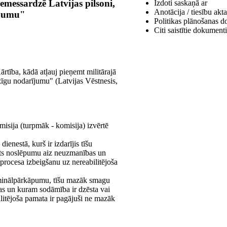
emessardzē Latvijas pilsoni,
Izdoti saskaņā ar
Anotācija / tiesību akta
ījumu"
Politikas plānošanas 
Citi saistītie dokumenti
rtība, kādā atļauj pieņemt militārajā
zīgu nodarījumu" (Latvijas Vēstnesis,
misija (turpmāk - komisija) izvērtē
ienestā, kurš ir izdarījis tīšu
sts noslēpumu aiz neuzmanības un
rocesa izbeigšanu uz nereabilitējoša
riminālpārkāpumu, tīšu mazāk smagu
as un kuram sodāmība ir dzēsta vai
itējoša pamata ir pagājuši ne mazāk