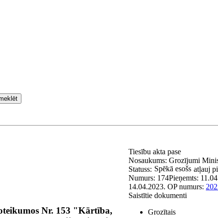
meklēt
Tiesību akta pase
Nosaukums:
Grozījumi Minis
Spēkā esošs
Statuss:
atļauj p
Numurs:
174
Pieņemts:
11.04
14.04.2023.
OP numurs:
202
Saistītie dokumenti
oteikumos Nr. 153 "Kārtība,
Grozītais