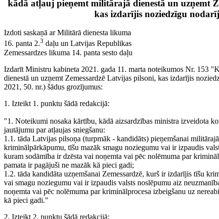
kādā atļauj pieņemt militārajā dienestā un uzņemt Z
kas izdarījis noziedzīgu nodar
Izdoti saskaņā ar Militārā dienesta likuma
3
16. panta 2.
daļu un Latvijas Republikas
Zemessardzes likuma 14. panta sesto daļu
Izdarīt Ministru kabineta 2021. gada 11. marta noteikumos Nr. 153 "Kā
dienestā un uzņemt Zemessardzē Latvijas pilsoni, kas izdarījis nozied
2021, 50. nr.) šādus grozījumus:
1. Izteikt 1. punktu šādā redakcijā:
"1. Noteikumi nosaka kārtību, kādā aizsardzības ministra izveidota ko
jautājumu par atļaujas sniegšanu:
1.1. tāda Latvijas pilsoņa (turpmāk - kandidāts) pieņemšanai militārajā d
kriminālpārkāpumu, tīšu mazāk smagu noziegumu vai ir izpaudis val
kuram sodāmība ir dzēsta vai noņemta vai pēc nolēmuma par kriminālp
pamata ir pagājuši ne mazāk kā pieci gadi;
1.2. tāda kandidāta uzņemšanai Zemessardzē, kurš ir izdarījis tīšu k
vai smagu noziegumu vai ir izpaudis valsts noslēpumu aiz neuzmanīb
noņemta vai pēc nolēmuma par kriminālprocesa izbeigšanu uz nereabil
kā pieci gadi."
2. Izteikt 2. punktu šādā redakcijā: