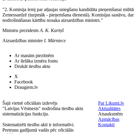
"2. Komisija lemj par atļaujas sniegšanu kandidāta pieņemšanai militā
Zemessardzē (turpmāk - pieņemšana dienestā). Komisijas sastāvu, dar
nodrošināšanas kārtību nosaka aizsardzības ministrs."
Ministru prezidents
A. K. Kariņš
Aizsardzības ministre
I. Mūrniece
Ar manām piezīmēm
Ar lielāka izmēra fontu
Drukāt tiesību aktu
X
Facebook
Draugiem.lv
Šajā vietnē oficiālais izdevējs
Par Likumi.lv
"Latvijas Vēstnesis" nodrošina tiesību aktu
Aktualitātes
sistematizācijas funkciju.
Atsauksmēm
Apmācības
Sistematizēti tiesību akti ir informatīvi.
Kontakti
Pretrunu gadījumā vadās pēc oficiālās