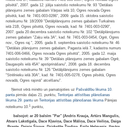
pilsētā", 2007. gada 12. jūlija saistošo noteikumu Nr. 93 "Detālais
plānojums zemes gabalam Vārpas ielā 10, Ogres novada Ogres
pilsētā, kad. Nr. 7401-003-0286", 2009. gada 15. oktobra saistošo
noteikumu Nr. 18/2009 "Detālplānojums zemes gabalam Turkalnes
ielā 21B, Ogres pilsētā, Ogres novadā, kad. Nr. 7401-003-0290",
2007. gada 20.decembra saistošo noteikumu Nr. 102 "Detālplānojums
zemes gabalam "Zaķu iela 3A", kad. Nr. 7401-003-0454, Ogrē, Ogres
nov., Ogres raj.", 2005. gada 8. septembra saistošo noteikumu Nr. 46
"Detālais plānojums zemes gabalam, Pagasta ielā 7, kadastra numurs
7401-006-0466, Ogres novada Ogres pilsētā", 2005. gada 12. maija
saistošo noteikumu Nr. 39 "Detālais plānojums zemes gabalam Ogrē,
Daugavpils ielā 45A" apstiprināšanu", 2008. gada 18. decembra
saistošo noteikumu Nr. 126 "Detālplānojums zemes gabalam
"Strēlnieku ielā 30A", kad. Nr. 7401-005-0278, Ogres pilsētā, Ogres
novadā, Ogres rajonā" atcelšanu".
Ņemot vērā minēto un pamatojoties uz
Pašvaldību likuma
10.
panta
pirmās daļas 21. punktu,
Teritorijas attīstības plānošanas
likuma
29. pantu
un
Teritorijas attīstības plānošanas likuma
Pārejas
1
noteikumu 10.
punktu,
balsojot: ar 20 balsīm "Par" (Andris Krauja, Artūrs Mangulis,
Atvars Lakstīgala, Dace Kļaviņa, Dace Māliņa, Dace Veiliņa, Daiga
Brante, Dainis Širovs, Dzirkstīte Žindiga, Egils Helmanis, Ilmārs