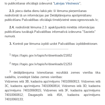
to publicēšanai oficiālajā izdevumā "
Latvijas Vēstnesis
";
2.3.
piecu darba dienu laikā pēc šī lēmuma pieņemšanas
nodrošināt tā un informācijas par Detālplānojuma apstiprināšanu
publicēšanu Pašvaldības oficiālajā tīmekļvietnē www.ogresnovads.lv;
2.4.
nodrošināt lēmuma 2.3. apakšpunktā minētās informācijas
publicēšanu tuvākajā Pašvaldības informatīvā izdevuma "Savietis"
numurā.
3.
Kontroli par lēmuma izpildi uzdot Pašvaldības izpilddirektoram.
1
https://tapis.gov.lv/tapis/lv/downloads/21652
2
https://tapis.gov.lv/tapis/lv/downloads/21253
3
detālplānojuma īstenošanas rezultātā zemes vienība tika
sadalīta, izveidojot šādas zemes vienības:
Vidzemes ielā 3B, kadastra apzīmējums 74010060813; Vidzemes ielā
3C, kadastra apzīmējums 74010060814; Vidzemes ielā 3D, kadastra
apzīmējums 74010060815; Vidzemes ielā 3F, kadastra apzīmējums
74010060812; Daugavpils ielā 45A, kadastra apzīmējums
74010060133;