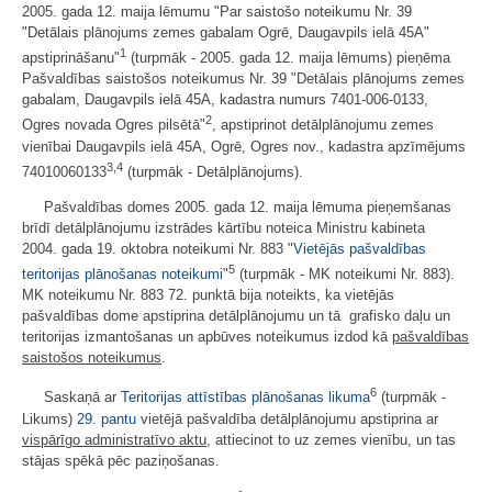
2005. gada 12. maija lēmumu "Par saistošo noteikumu Nr. 39
"Detālais plānojums zemes gabalam Ogrē, Daugavpils ielā 45A"
1
apstiprināšanu"
(turpmāk - 2005. gada 12. maija lēmums) pieņēma
Pašvaldības saistošos noteikumus Nr. 39 "Detālais plānojums zemes
gabalam, Daugavpils ielā 45A, kadastra numurs 7401-006-0133,
2
Ogres novada Ogres pilsētā"
, apstiprinot detālplānojumu zemes
vienībai Daugavpils ielā 45A, Ogrē, Ogres nov., kadastra apzīmējums
3,4
74010060133
(turpmāk - Detālplānojums).
Pašvaldības domes 2005. gada 12. maija lēmuma pieņemšanas
brīdī detālplānojumu izstrādes kārtību noteica Ministru kabineta
2004. gada 19. oktobra noteikumi Nr. 883 "
Vietējās pašvaldības
5
teritorijas plānošanas noteikumi
"
(turpmāk - MK noteikumi Nr. 883).
MK noteikumu Nr. 883 72. punktā bija noteikts, ka vietējās
pašvaldības dome apstiprina detālplānojumu un tā grafisko daļu un
teritorijas izmantošanas un apbūves noteikumus izdod kā
pašvaldības
saistošos noteikumus
.
6
Saskaņā ar
Teritorijas attīstības plānošanas likuma
(turpmāk -
Likums)
29. pantu
vietējā pašvaldība detālplānojumu apstiprina ar
vispārīgo administratīvo aktu
, attiecinot to uz zemes vienību, un tas
stājas spēkā pēc paziņošanas.