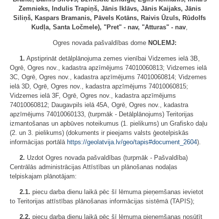
Zemnieks, Indulis Trapiņš, Jānis Iklāvs, Jānis Kaijaks, Jānis
Siliņš, Kaspars Bramanis, Pāvels Kotāns, Raivis Ūzuls, Rūdolfs
Kudļa, Santa Ločmele), "Pret" - nav, "Atturas" - nav
,
Ogres novada pašvaldības dome
NOLEMJ:
1.
Apstiprināt detālplānojuma zemes vienībai Vidzemes ielā 3B,
Ogrē, Ogres nov., kadastra apzīmējums 74010060813; Vidzemes ielā
3C, Ogrē, Ogres nov., kadastra apzīmējums 74010060814; Vidzemes
ielā 3D, Ogrē, Ogres nov., kadastra apzīmējums 74010060815;
Vidzemes ielā 3F, Ogrē, Ogres nov., kadastra apzīmējums
74010060812; Daugavpils ielā 45A, Ogrē, Ogres nov., kadastra
apzīmējums 74010060133, (turpmāk - Detālplānojums) Teritorijas
izmantošanas un apbūves noteikumus (1. pielikums) un Grafisko daļu
(2. un 3. pielikums) (dokuments ir pieejams valsts ģeotelpiskās
informācijas portālā
https://geolatvija.lv/geo/tapis#document_2604
).
2.
Uzdot Ogres novada pašvaldības (turpmāk - Pašvaldība)
Centrālās administrācijas Attīstības un plānošanas nodaļas
telpiskajam plānotājam:
2.1.
piecu darba dienu laikā pēc šī lēmuma pieņemšanas ievietot
to Teritorijas attīstības plānošanas informācijas sistēmā (TAPIS);
2.2.
piecu darba dienu laikā pēc šī lēmuma pieņemšanas nosūtīt