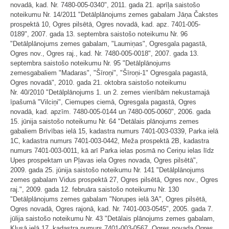
novadā, kad. Nr. 7480-005-0340", 2011. gada 21. aprīļa saistošo
noteikumu Nr. 14/2011 "Detālplānojums zemes gabalam Jāņa Čakstes
prospektā 10, Ogres pilsētā, Ogres novadā, kad. apz. 7401-005-
0189", 2007. gada 13. septembra saistošo noteikumu Nr. 96
"Detālplānojums zemes gabalam, "Laumiņas", Ogresgala pagastā,
Ogres nov., Ogres raj., kad. Nr. 7480-005-0018", 2007. gada 13.
septembra saistošo noteikumu Nr. 95 "Detālplānojums
zemesgabaliem "Madaras", "Šīroņi", "Šīroņi-1" Ogresgala pagastā,
Ogres novadā", 2010. gada 21. oktobra saistošo noteikumu
Nr. 40/2010 "Detālplānojums 1. un 2. zemes vienībām nekustamajā
īpašumā "Vilciņi", Ciemupes ciemā, Ogresgala pagastā, Ogres
novadā, kad. apzīm. 7480-005-0144 un 7480-005-0060", 2006. gada
15. jūnija saistošo noteikumu Nr. 64 "Detālais plānojums zemes
gabaliem Brīvības ielā 15, kadastra numurs 7401-003-0339, Parka ielā
1C, kadastra numurs 7401-003-0442, Meža prospektā 2B, kadastra
numurs 7401-003-0011, kā arī Parka ielas posmā no Ceriņu ielas līdz
Upes prospektam un Pļavas iela Ogres novada, Ogres pilsētā",
2009. gada 25. jūnija saistošo noteikumu Nr. 141 "Detālplānojums
zemes gabalam Vidus prospektā 27, Ogres pilsētā, Ogres nov., Ogres
raj.", 2009. gada 12. februāra saistošo noteikumu Nr. 130
"Detālplānojums zemes gabalam "Norupes ielā 3A", Ogres pilsētā,
Ogres novadā, Ogres rajonā, kad. Nr. 7401-003-0545", 2005. gada 7.
jūlija saistošo noteikumu Nr. 43 "Detālais plānojums zemes gabalam,
Klusā ielā 17, kadastra numurs 7401-003-0567, Ogres novada Ogres