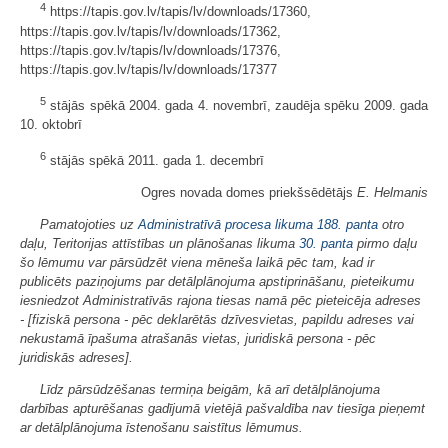
4
https://tapis.gov.lv/tapis/lv/downloads/17360,
https://tapis.gov.lv/tapis/lv/downloads/17362,
https://tapis.gov.lv/tapis/lv/downloads/17376,
https://tapis.gov.lv/tapis/lv/downloads/17377
5
stājās spēkā 2004. gada 4. novembrī, zaudēja spēku 2009. gada
10. oktobrī
6
stājās spēkā 2011. gada 1. decembrī
Ogres novada domes priekšsēdētājs
E. Helmanis
Pamatojoties uz
Administratīvā procesa likuma
188. panta
otro
daļu, Teritorijas attīstības un plānošanas likuma
30. panta
pirmo daļu
šo lēmumu var pārsūdzēt viena mēneša laikā pēc tam, kad ir
publicēts paziņojums par detālplānojuma apstiprināšanu, pieteikumu
iesniedzot Administratīvās rajona tiesas namā pēc pieteicēja adreses
- [
fiziskā persona - pēc deklarētās dzīvesvietas, papildu adreses vai
nekustamā īpašuma atrašanās vietas, juridiskā persona - pēc
juridiskās adreses].
Līdz pārsūdzēšanas termiņa beigām, kā arī detālplānojuma
darbības apturēšanas gadījumā vietējā pašvaldība nav tiesīga pieņemt
ar detālplānojuma īstenošanu saistītus lēmumus.