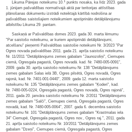
1
Likuma Pārejas noteikumu 10.
punkts nosaka, ka līdz 2023. gada
1. jūnijam pašvaldības normatīvajā aktā par teritorijas attīstības
plānošanas dokumentu izstrādi noteiktajā kārtībā nodrošina ar
pašvaldības saistošajiem noteikumiem apstiprināto detālplānojumu
atbilstību Likuma 29. pantam.
Saskaņā ar Pašvaldības domes 2023. gada 30. marta lēmumu
"Par saistošo noteikumu, ar kuriem apstiprināti detālplānojumi,
atcelšanu" pieņemti Pašvaldības saistošie noteikumi Nr. 3/2023 "Par
Ogres novada pašvaldības 2011. gada 21. aprīļa saistošo noteikumu
Nr. 11/2011 "Detālplānojums zemes gabalam "Jaunozoliņi", Ciemupes
ciemā, Ogresgala pagastā, Ogres novadā. kad. Nr. 7480-005-0091",
2009. gada 30. aprīļa saistošo noteikumu Nr. 138 "Detālplānojums
zemes gabalam Salas ielā 3B, Ogres pilsētā, Ogres novadā, Ogres
rajonā, kad. Nr. 7401-001-0440", 2009. gada 12. marta saistošo
noteikumu Nr. 135 "Detālplānojums zemes gabalam "Ķoderi", kad.
Nr. 7480-005-0224, Ogresgala pagastā, Ogres novadā, Ogres rajonā",
2011. gada 20. janvāra saistošo noteikumu Nr. 2/2011 "Detālplānojums
zemes gabalam "Salči", Ciemupes ciemā, Ogresgala pagastā, Ogres
novadā, kad. Nr. 7480-005-0064", 2007. gada 6. decembra saistošo
noteikumu Nr. 101 "Detālplānojums zemes gabalam "Krastmalas iela
34" Ciemupē, Ogresgala pagastā, Ogres nov., Ogres raj.", 2011. gada
21. aprīļa saistošo noteikumu Nr. 10/2011 "Detālplānojums zemes
gabalam "Dzeņi", Ciemupes ciemā, Ogresgala pagastā, Ogres