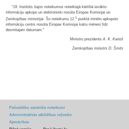
"19. Institūts šajos noteikumos noteiktajā kārtībā ievākto
informāciju apkopo un elektroniski nosūta Eiropas Komisijai un
1
Zemkopības ministrijai. Šo noteikumu 12.
punktā minēto apkopoto
informāciju centrs nosūta Eiropas Komisijai katru mēnesi līdz
desmitajam datumam."
Ministru prezidents
A. K. Kariņš
Zemkopības ministrs
D. Šmits
Pašvaldību saistošie noteikumi
Administratīvās atbildības ceļvedis
Apmācības