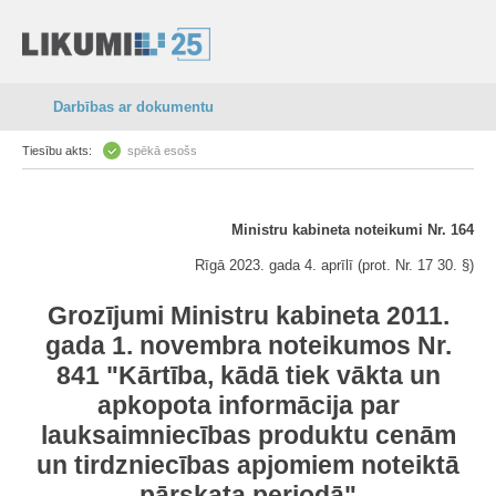
Darbības ar dokumentu
Tiesību akts:
spēkā esošs
Ministru kabineta noteikumi Nr. 164
Rīgā 2023. gada 4. aprīlī (prot. Nr. 17 30. §)
Grozījumi Ministru kabineta 2011.
gada 1. novembra noteikumos Nr.
841 "Kārtība, kādā tiek vākta un
apkopota informācija par
lauksaimniecības produktu cenām
un tirdzniecības apjomiem noteiktā
pārskata periodā"