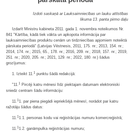
Izdoti saskaņā ar Lauksaimniecības un lauku attīstības
likuma 13. panta pirmo daļu
Izdarīt Ministru kabineta 2011. gada 1. novembra noteikumos Nr.
841 "Kārtība, kādā tiek vākta un apkopota informācija par
lauksaimniecības produktu cenām un tirdzniecības apjomiem noteiktā
pārskata periodā" (Latvijas Vēstnesis, 2011, 175. nr.; 2013, 154. nr.;
2014, 174. nr.; 2015, 65., 178. nr.; 2016, 209. nr.; 2018, 157. nr.; 2019,
251. nr.; 2020, 205. nr.; 2021, 129. nr.; 2022, 180. nr.) šādus
grozījumus:
1
1. Izteikt 11.
punktu šādā redakcijā:
1
"11.
Pircēji katru mēnesi līdz piektajam datumam elektroniski
sniedz centram šādu informāciju:
1
11.
1. par piena piegādi iepriekšējā mēnesī, norādot par katru
ražotāju šādus datus:
1
11.
1.1. personas kodu vai reģistrācijas numuru komercreģistrā;
1
11.
1.2. ganāmpulka reģistrācijas numuru;