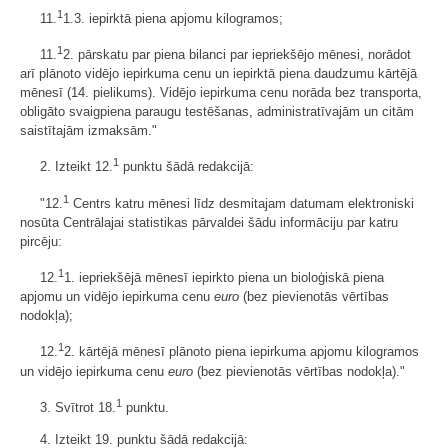
1
11.
1.3. iepirktā piena apjomu kilogramos;
1
11.
2. pārskatu par piena bilanci par iepriekšējo mēnesi, norādot
arī plānoto vidējo iepirkuma cenu un iepirktā piena daudzumu kārtējā
mēnesī (14. pielikums). Vidējo iepirkuma cenu norāda bez transporta,
obligāto svaigpiena paraugu testēšanas, administratīvajām un citām
saistītajām izmaksām."
1
2. Izteikt 12.
punktu šādā redakcijā:
1
"12.
Centrs katru mēnesi līdz desmitajam datumam elektroniski
nosūta Centrālajai statistikas pārvaldei šādu informāciju par katru
pircēju:
1
12.
1. iepriekšējā mēnesī iepirkto piena un bioloģiskā piena
apjomu un vidējo iepirkuma cenu
euro
(bez pievienotās vērtības
nodokļa);
1
12.
2. kārtējā mēnesī plānoto piena iepirkuma apjomu kilogramos
un vidējo iepirkuma cenu
euro
(bez pievienotās vērtības nodokļa)."
1
3. Svītrot 18.
punktu.
4. Izteikt 19. punktu šādā redakcijā: