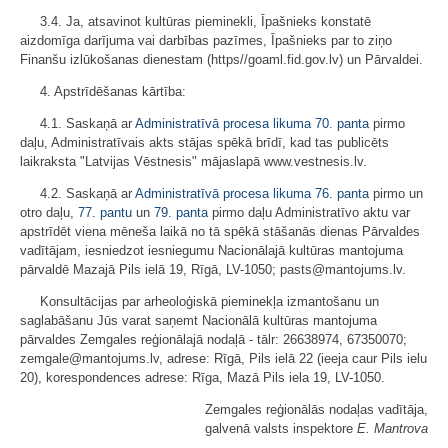
3.4. Ja, atsavinot kultūras pieminekli, Īpašnieks konstatē
aizdomīga darījuma vai darbības pazīmes, Īpašnieks par to ziņo
Finanšu izlūkošanas dienestam (https//goaml.fid.gov.lv) un Pārvaldei.
4. Apstrīdēšanas kārtība:
4.1. Saskaņā ar
Administratīvā procesa likuma
70. panta
pirmo
daļu, Administratīvais akts stājas spēkā brīdī, kad tas publicēts
laikraksta "Latvijas Vēstnesis" mājaslapā www.vestnesis.lv.
4.2. Saskaņā ar
Administratīvā procesa likuma
76. panta
pirmo un
otro daļu,
77. pantu
un
79. panta
pirmo daļu Administratīvo aktu var
apstrīdēt viena mēneša laikā no tā spēkā stāšanās dienas Pārvaldes
vadītājam, iesniedzot iesniegumu Nacionālajā kultūras mantojuma
pārvaldē Mazajā Pils ielā 19, Rīgā, LV-1050; pasts@mantojums.lv.
Konsultācijas par arheoloģiskā pieminekļa izmantošanu un
saglabāšanu Jūs varat saņemt Nacionālā kultūras mantojuma
pārvaldes Zemgales reģionālajā nodaļā - tālr: 26638974, 67350070;
zemgale@mantojums.lv, adrese: Rīgā, Pils ielā 22 (ieeja caur Pils ielu
20), korespondences adrese: Rīga, Mazā Pils iela 19, LV-1050.
Zemgales reģionālās nodaļas vadītāja,
galvenā valsts inspektore
E. Mantrova