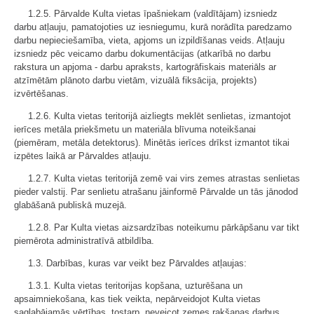
1.2.5. Pārvalde Kulta vietas īpašniekam (valdītājam) izsniedz
darbu atļauju, pamatojoties uz iesniegumu, kurā norādīta paredzamo
darbu nepieciešamība, vieta, apjoms un izpildīšanas veids. Atļauju
izsniedz pēc veicamo darbu dokumentācijas (atkarībā no darbu
rakstura un apjoma - darbu apraksts, kartogrāfiskais materiāls ar
atzīmētām plānoto darbu vietām, vizuālā fiksācija, projekts)
izvērtēšanas.
1.2.6. Kulta vietas teritorijā aizliegts meklēt senlietas, izmantojot
ierīces metāla priekšmetu un materiāla blīvuma noteikšanai
(piemēram, metāla detektorus). Minētās ierīces drīkst izmantot tikai
izpētes laikā ar Pārvaldes atļauju.
1.2.7. Kulta vietas teritorijā zemē vai virs zemes atrastas senlietas
pieder valstij. Par senlietu atrašanu jāinformē Pārvalde un tās jānodod
glabāšanā publiskā muzejā.
1.2.8. Par Kulta vietas aizsardzības noteikumu pārkāpšanu var tikt
piemērota administratīvā atbildība.
1.3. Darbības, kuras var veikt bez Pārvaldes atļaujas:
1.3.1. Kulta vietas teritorijas kopšana, uzturēšana un
apsaimniekošana, kas tiek veikta, nepārveidojot Kulta vietas
saglabājamās vērtības, tostarp, neveicot zemes rakšanas darbus.