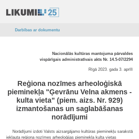
Darbības ar dokumentu
Nacionālās kultūras mantojuma pārvaldes
vispārīgais administratīvais akts Nr. 14.5-07/2294
Rīgā 2023. gada 3. aprīlī
Reģiona nozīmes arheoloģiskā
pieminekļa "Ģevrānu Velna akmens -
kulta vieta" (piem. aizs. Nr. 929)
izmantošanas un saglabāšanas
norādījumi
Norādījumi izdoti Valsts aizsargājamo kultūras pieminekļu sarakstā
iekļauta reģiona nozīmes arheoloģijas pieminekļa kulta vietas