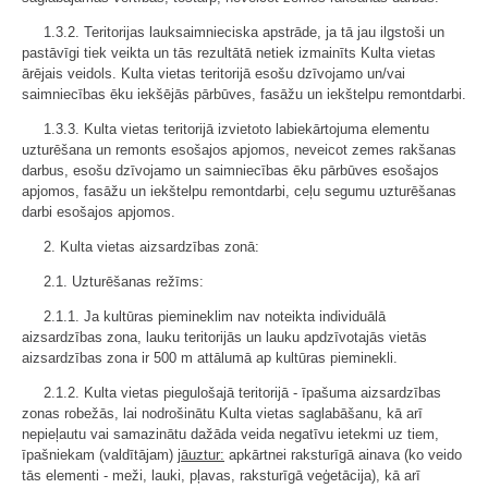
1.3.2. Teritorijas lauksaimnieciska apstrāde, ja tā jau ilgstoši un
pastāvīgi tiek veikta un tās rezultātā netiek izmainīts Kulta vietas
ārējais veidols. Kulta vietas teritorijā esošu dzīvojamo un/vai
saimniecības ēku iekšējās pārbūves, fasāžu un iekštelpu remontdarbi.
1.3.3. Kulta vietas teritorijā izvietoto labiekārtojuma elementu
uzturēšana un remonts esošajos apjomos, neveicot zemes rakšanas
darbus, esošu dzīvojamo un saimniecības ēku pārbūves esošajos
apjomos, fasāžu un iekštelpu remontdarbi, ceļu segumu uzturēšanas
darbi esošajos apjomos.
2. Kulta vietas aizsardzības zonā:
2.1. Uzturēšanas režīms:
2.1.1. Ja kultūras piemineklim nav noteikta individuālā
aizsardzības zona, lauku teritorijās un lauku apdzīvotajās vietās
aizsardzības zona ir 500 m attālumā ap kultūras pieminekli.
2.1.2. Kulta vietas piegulošajā teritorijā - īpašuma aizsardzības
zonas robežās, lai nodrošinātu Kulta vietas saglabāšanu, kā arī
nepieļautu vai samazinātu dažāda veida negatīvu ietekmi uz tiem,
īpašniekam (valdītājam)
jāuztur:
apkārtnei raksturīgā ainava (ko veido
tās elementi - meži, lauki, pļavas, raksturīgā veģetācija), kā arī