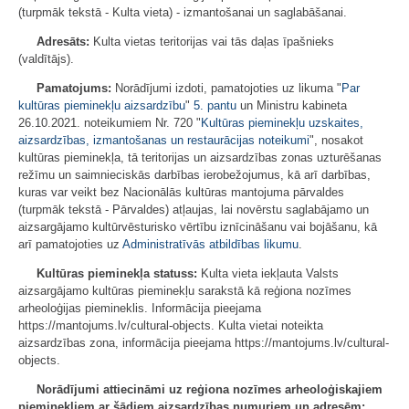
(turpmāk tekstā - Kulta vieta) - izmantošanai un saglabāšanai.
Adresāts:
Kulta vietas teritorijas vai tās daļas īpašnieks
(valdītājs).
Pamatojums:
Norādījumi izdoti, pamatojoties uz likuma "
Par
kultūras pieminekļu aizsardzību
"
5. pantu
un Ministru kabineta
26.10.2021. noteikumiem Nr. 720 "
Kultūras pieminekļu uzskaites,
aizsardzības, izmantošanas un restaurācijas noteikumi
", nosakot
kultūras pieminekļa, tā teritorijas un aizsardzības zonas uzturēšanas
režīmu un saimnieciskās darbības ierobežojumus, kā arī darbības,
kuras var veikt bez Nacionālās kultūras mantojuma pārvaldes
(turpmāk tekstā - Pārvaldes) atļaujas, lai novērstu saglabājamo un
aizsargājamo kultūrvēsturisko vērtību iznīcināšanu vai bojāšanu, kā
arī pamatojoties uz
Administratīvās atbildības likumu
.
Kultūras pieminekļa statuss:
Kulta vieta iekļauta Valsts
aizsargājamo kultūras pieminekļu sarakstā kā reģiona nozīmes
arheoloģijas piemineklis. Informācija pieejama
https://mantojums.lv/cultural-objects. Kulta vietai noteikta
aizsardzības zona, informācija pieejama https://mantojums.lv/cultural-
objects.
Norādījumi attiecināmi uz reģiona nozīmes arheoloģiskajiem
pieminekļiem ar šādiem aizsardzības numuriem un adresēm: