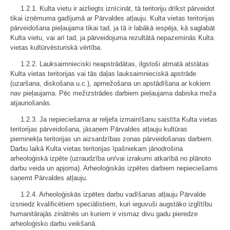
1.2.1. Kulta vietu ir aizliegts iznīcināt, tā teritoriju drīkst pārveidot
tikai izņēmuma gadījumā ar Pārvaldes atļauju. Kulta vietas teritorijas
pārveidošana pieļaujama tikai tad, ja tā ir labākā iespēja, kā saglabāt
Kulta vietu, vai arī tad, ja pārveidojuma rezultātā nepazeminās Kulta
vietas kultūrvēsturiskā vērtība.
1.2.2. Lauksaimnieciski neapstrādātas, ilgstoši atmatā atstātas
Kulta vietas teritorijas vai tās daļas lauksaimnieciskā apstrāde
(uzaršana, diskošana u.c.), apmežošana un apstādīšana ar kokiem
nav pieļaujama. Pēc mežizstrādes darbiem pieļaujama dabiska meža
atjaunošanās.
1.2.3. Ja nepieciešama ar reljefa izmainīšanu saistīta Kulta vietas
teritorijas pārveidošana, jāsaņem Pārvaldes atļauju kultūras
pieminekļa teritorijas un aizsardzības zonas pārveidošanas darbiem.
Darbu laikā Kulta vietas teritorijas īpašniekam jānodrošina
arheoloģiskā izpēte (uzraudzība un/vai izrakumi atkarībā no plānoto
darbu veida un apjoma). Arheoloģiskās izpētes darbiem nepieciešams
saņemt Pārvaldes atļauju.
1.2.4. Arheoloģiskās izpētes darbu vadīšanas atļauju Pārvalde
izsniedz kvalificētiem speciālistiem, kuri ieguvuši augstāko izglītību
humanitārajās zinātnēs un kuriem ir vismaz divu gadu pieredze
arheoloģisko darbu veikšanā.