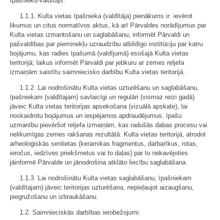
īpašnieks/valdītājs.
1.1.1. Kulta vietas īpašnieka (valdītāja) pienākums ir: ievērot
likumus un citus normatīvos aktus, kā arī Pārvaldes norādījumus par
Kulta vietas izmantošanu un saglabāšanu; informēt Pārvaldi un
pašvaldības par pieminekļu uzraudzību atbildīgo institūciju par katru
bojājumu, kas radies īpašumā (valdījumā) esošajā Kulta vietas
teritorijā; laikus informēt Pārvaldi par jebkuru ar zemes reljefa
izmaiņām saistītu saimniecisko darbību Kulta vietas teritorijā.
1.1.2. Lai nodrošinātu Kulta vietas uzturēšanu un saglabāšanu,
īpašniekam (valdītajam) savlaicīgi un regulāri (vismaz reizi gadā)
jāveic Kulta vietas teritorijas apsekošana (vizuālā apskate), lai
noskaidrotu bojājumus un iespējamos apdraudējumus, īpašu
uzmanību pievēršot reljefa izmaiņām, kas radušās dabas procesu vai
nelikumīgas zemes rakšanas rezultātā. Kulta vietas teritorijā, atrodot
arheoloģiskās senlietas (keramikas fragmentus, darbarīkus, rotas,
ieročus, iedzīves priekšmetus vai to daļas) par to nekavējoties
jāinformē Pārvalde un jānodrošina atklāto liecību saglabāšana.
1.1.3. Lai nodrošinātu Kulta vietas saglabāšanu, īpašniekam
(valdītajam) jāveic teritorijas uzturēšana, nepieļaujot aizaugšanu,
piegružošanu un izbraukāšanu.
1.2. Saimnieciskās darbības ierobežojumi: