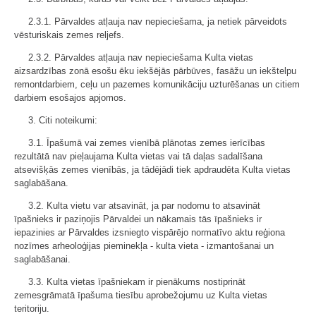
2.3.1. Pārvaldes atļauja nav nepieciešama, ja netiek pārveidots
vēsturiskais zemes reljefs.
2.3.2. Pārvaldes atļauja nav nepieciešama Kulta vietas
aizsardzības zonā esošu ēku iekšējās pārbūves, fasāžu un iekštelpu
remontdarbiem, ceļu un pazemes komunikāciju uzturēšanas un citiem
darbiem esošajos apjomos.
3. Citi noteikumi:
3.1. Īpašumā vai zemes vienībā plānotas zemes ierīcības
rezultātā nav pieļaujama Kulta vietas vai tā daļas sadalīšana
atsevišķās zemes vienībās, ja tādējādi tiek apdraudēta Kulta vietas
saglabāšana.
3.2. Kulta vietu var atsavināt, ja par nodomu to atsavināt
īpašnieks ir paziņojis Pārvaldei un nākamais tās īpašnieks ir
iepazinies ar Pārvaldes izsniegto vispārējo normatīvo aktu reģiona
nozīmes arheoloģijas pieminekļa - kulta vieta - izmantošanai un
saglabāšanai.
3.3. Kulta vietas īpašniekam ir pienākums nostiprināt
zemesgrāmatā īpašuma tiesību aprobežojumu uz Kulta vietas
teritoriju.