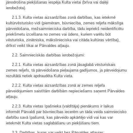
jānodrošina piekļūšanas iespēja Kulta vietai (brīva vai daļēji
ierobežota).
2.1.3. Kulta vietas aizsardzības zonā darbības, kas ietekmē
kultūrvēsturisko vidi (piemēram, būvniecība, zemes reljefa mākslīga
pārveidošana, mežsaimnieciska darbība, tādu iepriekš neidentificētu
priekšmetu izcelšana no zemes vai ūdens, kuriem varētu būt
vēsturiska, zinātniska, mākslinieciska vai citāda kultūras vērtība),
drīkst veikt tikai ar Pārvaldes atļauju.
2.2. Saimnieciskās darbības ierobežojumi:
2.2.1. Kulta vietas aizsardzības zonā jāsaglabā vēsturiskais
zemes reljefs, tā pārveidošana pieļaujama gadījumos, ja pārveidojumu
rezultātā netiek apdraudēta Kulta vieta.
2.2.2. Kulta vietas aizsardzības zonā ar zemes reljefa
pārveidojumiem saistītām darbībām nepieciešams saņemt Pārvaldes
atļauju.
2.2.3. Kulta vietas īpašnieka (valdītāja) pienākums ir laikus
informēt Pārvaldi par būvniecības iecerēm un tāda veida saimniecisko
darbību savā īpašumā, kas pārveido apkārtējo vidi vai kas var
ietekmēt Kulta vietas saglabāšanu un piekļūšanu tiem.
2.3. Darbības, kuras var veikt bez Pārvaldes atļaujas: