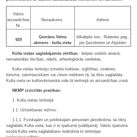
Valsts
aizsardzības
Nosaukums.
Adrese
Nr.
Ģevrānu Velna
Jēkabpils nov., Rubenes pag.,
929
akmens - kulta vieta
pie Ģevrāniem un Atpūtām
Kulta vietas saglabājamās vērtības
- ārējais veidols ainavā,
nemateriālās liecības, reljefs, arheoloģiskās senlietas.
Kulta vietas teritoriju izmanto kultūras, izglītības, zinātnes,
tūrisma, saimnieciskiem vai citiem mērķiem tā, lai tiktu saglabāta
Kulta vieta un kultūrvēsturiskā vide tā teritorijā un aizsardzības zonā.
NKMP izvirzītās prasības:
1. Kulta vietas teritorijā:
1.1. Uzturēšanas režīms:
1.1.1. Fiziskajām un juridiskajām personām jānodrošina, lai tiktu
saglabāts Kulta vieta, kas ir to īpašumā (valdījumā). Valsts īpašumā
esošā Kulta vieta saglabāšanu nodrošina to teritorijas