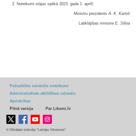
2. Noteikumi stājas spēkā 2023. gada 1. aprīlī.
Ministru prezidents
A. K. Kariņš
Labklājības ministre
E. Siliņa
Pašvaldību saistošie noteikumi
Administratīvās atbildības ceļvedis
Apmācības
Pilnā versija
Par Likumi.lv
© Oficiālais izdevējs "Latvijas Vēstnesis"