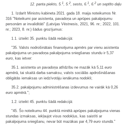
1
2
1
2
12. panta piekto, 5.
, 5.
, sesto, 6.
, 6.
un septīto daļu
1. Izdarīt Ministru kabineta 2021. gada 18. maija noteikumos Nr.
316 "Noteikumi par asistenta, pavadoņa un aprūpes pakalpojumu
personām ar invaliditāti" (Latvijas Vēstnesis, 2021, 96. nr.; 2022, 101.
nr.; 2023, 8. nr.) šādus grozījumus:
1.1. izteikt 35. punktu šādā redakcijā:
"35. Valsts nodrošinātais finansējuma apmērs par vienu asistenta
pakalpojuma un pavadoņa pakalpojuma sniegšanas stundu ir 5,37
euro
, kas ietver:
35.1. asistenta un pavadoņa atlīdzību ne mazāk kā 5,11
euro
apmērā, tai skaitā darba samaksu, valsts sociālās apdrošināšanas
obligātās iemaksas un iedzīvotāju ienākuma nodokli;
35.2. pakalpojumu administrēšanas izdevumus ne vairāk kā 0,26
euro
apmērā.";
1.2. izteikt 45. punktu šādā redakcijā:
"45. Šo noteikumu 44. punktā minētā aprūpes pakalpojuma vienas
stundas izmaksas, iekļaujot visus nodokļus, kas saistīti ar
pakalpojuma sniegšanu, nevar būt mazākas par 4,79
euro
stundā."