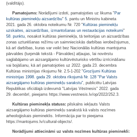
(valdītājs).
Pamatojums:
Norādījumi izdoti, pamatojoties uz likuma "
Par
kultūras pieminekļu aizsardzību
"
5.
pantu un Ministru kabineta
2021. gada 26. oktobra noteikumu Nr. 720 "
Kultūras pieminekļu
uzskaites, aizsardzības, izmantošanas un restaurācijas noteikumi
"
58. punktu
, nosakot kultūras pieminekļa, tā teritorijas un aizsardzības
zonas uzturēšanas režīmu un saimnieciskās darbības ierobežojumus,
kā arī darbības, kuras var veikt bez Nacionālās kultūras mantojuma
pārvaldes (turpmāk tekstā - Pārvaldes) atļaujas, lai novērstu
saglabājamo un aizsargājamo kultūrvēsturisko vērtību iznīcināšanu
vai bojāšanu, kā arī pamatojoties uz 2022. gada 23. decembra
Kultūras ministrijas rīkojumu Nr. 2.5-1-202 "
Grozījumi Kultūras
ministrijas 1998. gada 29. oktobra rīkojumā Nr. 128 "Par Valsts
aizsargājamo kultūras pieminekļu sarakstu"
, publicētu Latvijas
Republikas oficiālajā izdevumā "Latvijas Vēstnesis" 2022. gada
29. decembrī, pieejams https://www.vestnesis.lv/op/2022/252.3.
Kultūras pieminekļa statuss:
pilskalns iekļauts Valsts
aizsargājamo kultūras pieminekļu sarakstā kā valsts nozīmes
arheoloģiskais piemineklis. Informācija par to pieejama
https://mantojums.lv/cultural-objects/.
Norādījumi attiecināmi uz valsts nozīmes kultūras pieminekli: