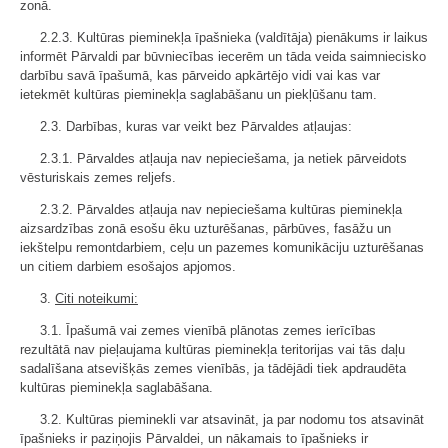
zonā.
2.2.3. Kultūras pieminekļa īpašnieka (valdītāja) pienākums ir laikus
informēt Pārvaldi par būvniecības iecerēm un tāda veida saimniecisko
darbību savā īpašumā, kas pārveido apkārtējo vidi vai kas var
ietekmēt kultūras pieminekļa saglabāšanu un piekļūšanu tam.
2.3. Darbības, kuras var veikt bez Pārvaldes atļaujas:
2.3.1. Pārvaldes atļauja nav nepieciešama, ja netiek pārveidots
vēsturiskais zemes reljefs.
2.3.2. Pārvaldes atļauja nav nepieciešama kultūras pieminekļa
aizsardzības zonā esošu ēku uzturēšanas, pārbūves, fasāžu un
iekštelpu remontdarbiem, ceļu un pazemes komunikāciju uzturēšanas
un citiem darbiem esošajos apjomos.
3.
Citi noteikumi:
3.1. Īpašumā vai zemes vienībā plānotas zemes ierīcības
rezultātā nav pieļaujama kultūras pieminekļa teritorijas vai tās daļu
sadalīšana atsevišķās zemes vienībās, ja tādējādi tiek apdraudēta
kultūras pieminekļa saglabāšana.
3.2. Kultūras pieminekli var atsavināt, ja par nodomu tos atsavināt
īpašnieks ir paziņojis Pārvaldei, un nākamais to īpašnieks ir