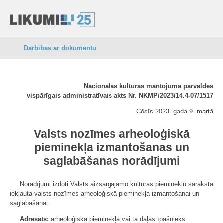
Darbības ar dokumentu
Nacionālās kultūras mantojuma pārvaldes
vispārīgais administratīvais akts Nr. NKMP/2023/14.4-07/1517
Cēsīs 2023. gada 9. martā
Valsts nozīmes arheoloģiskā
pieminekļa izmantošanas un
saglabāšanas norādījumi
Norādījumi izdoti Valsts aizsargājamo kultūras pieminekļu sarakstā
iekļauta valsts nozīmes arheoloģiskā pieminekļa izmantošanai un
saglabāšanai.
Adresāts:
arheoloģiskā pieminekļa vai tā daļas īpašnieks