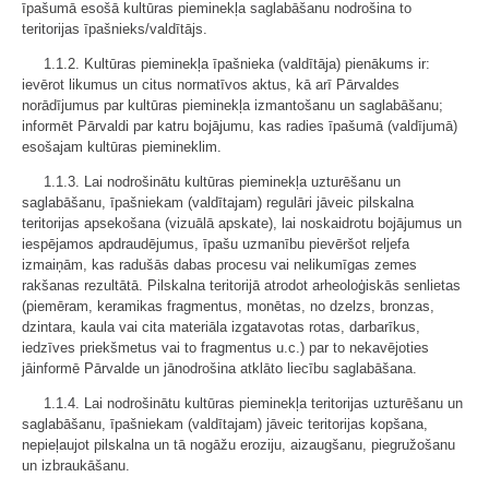
īpašumā esošā kultūras pieminekļa saglabāšanu nodrošina to
teritorijas īpašnieks/valdītājs.
1.1.2. Kultūras pieminekļa īpašnieka (valdītāja) pienākums ir:
ievērot likumus un citus normatīvos aktus, kā arī Pārvaldes
norādījumus par kultūras pieminekļa izmantošanu un saglabāšanu;
informēt Pārvaldi par katru bojājumu, kas radies īpašumā (valdījumā)
esošajam kultūras piemineklim.
1.1.3. Lai nodrošinātu kultūras pieminekļa uzturēšanu un
saglabāšanu, īpašniekam (valdītajam) regulāri jāveic pilskalna
teritorijas apsekošana (vizuālā apskate), lai noskaidrotu bojājumus un
iespējamos apdraudējumus, īpašu uzmanību pievēršot reljefa
izmaiņām, kas radušās dabas procesu vai nelikumīgas zemes
rakšanas rezultātā. Pilskalna teritorijā atrodot arheoloģiskās senlietas
(piemēram, keramikas fragmentus, monētas, no dzelzs, bronzas,
dzintara, kaula vai cita materiāla izgatavotas rotas, darbarīkus,
iedzīves priekšmetus vai to fragmentus u.c.) par to nekavējoties
jāinformē Pārvalde un jānodrošina atklāto liecību saglabāšana.
1.1.4. Lai nodrošinātu kultūras pieminekļa teritorijas uzturēšanu un
saglabāšanu, īpašniekam (valdītajam) jāveic teritorijas kopšana,
nepieļaujot pilskalna un tā nogāžu eroziju, aizaugšanu, piegružošanu
un izbraukāšanu.