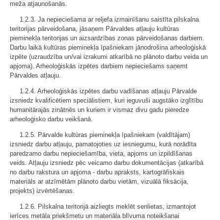
meža atjaunošanās.
1.2.3. Ja nepieciešama ar reljefa izmainīšanu saistīta pilskalna
teritorijas pārveidošana, jāsaņem Pārvaldes atļauju kultūras
pieminekļa teritorijas un aizsardzības zonas pārveidošanas darbiem.
Darbu laikā kultūras pieminekļa īpašniekam jānodrošina arheoloģiskā
izpēte (uzraudzība un/vai izrakumi atkarībā no plānoto darbu veida un
apjoma). Arheoloģiskās izpētes darbiem nepieciešams saņemt
Pārvaldes atļauju.
1.2.4. Arheoloģiskās izpētes darbu vadīšanas atļauju Pārvalde
izsniedz kvalificētiem speciālistiem, kuri ieguvuši augstāko izglītību
humanitārajās zinātnēs un kuriem ir vismaz divu gadu pieredze
arheoloģisko darbu veikšanā.
1.2.5. Pārvalde kultūras pieminekļa īpašniekam (valdītājam)
izsniedz darbu atļauju, pamatojoties uz iesniegumu, kurā norādīta
paredzamo darbu nepieciešamība, vieta, apjoms un izpildīšanas
veids. Atļauju izsniedz pēc veicamo darbu dokumentācijas (atkarībā
no darbu rakstura un apjoma - darbu apraksts, kartogrāfiskais
materiāls ar atzīmētām plānoto darbu vietām, vizuālā fiksācija,
projekts) izvērtēšanas.
1.2.6. Pilskalna teritorijā aizliegts meklēt senlietas, izmantojot
ierīces metāla priekšmetu un materiāla blīvuma noteikšanai