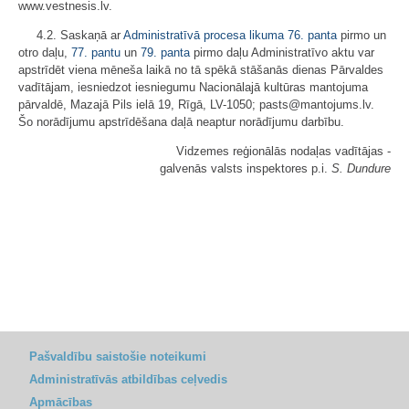
www.vestnesis.lv.
4.2. Saskaņā ar
Administratīvā procesa likuma
76. panta
pirmo un
otro daļu,
77. pantu
un
79. panta
pirmo daļu Administratīvo aktu var
apstrīdēt viena mēneša laikā no tā spēkā stāšanās dienas Pārvaldes
vadītājam, iesniedzot iesniegumu Nacionālajā kultūras mantojuma
pārvaldē, Mazajā Pils ielā 19, Rīgā, LV-1050; pasts@mantojums.lv.
Šo norādījumu apstrīdēšana daļā neaptur norādījumu darbību.
Vidzemes reģionālās nodaļas vadītājas -
galvenās valsts inspektores p.i.
S. Dundure
Pašvaldību saistošie noteikumi
Administratīvās atbildības ceļvedis
Apmācības