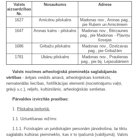
Valsts
Nosaukums
Adrese
aizsardzības
Nr.
1627
Arnicēnu pilskalns
Madonas nov., Aronas pag.,
pie Ruļiem un Arnicēniem
1647
Aronas kalns - pilskalns
Madonas nov., Bērzaunes
pag., pie Madonas - Pļaviņu
šosejas
1686
Gribažu pilskalns
Madonas nov., Dzelzavas
pag., pie Gribažām
1781
Ubānu pilskalns
Madonas nov., Praulienas
pag., pie bij. Lejasubāniem
Valsts nozīmes arheoloģiskā pieminekļa saglabājamās
vērtības
- ārējais veidols ainavā, arheoloģiskais konteksts,
nemateriālās liecības, fortifikācijas elementi (nocietinājumu vaļņi,
grāvji u.c.), reljefs, kultūrslānis, arheoloģiskās senlietas.
Pārvaldes izvirzītās prasības:
1.
Pilskalna teritorijā:
1.1. Uzturēšanas režīms:
1.1.1. Fiziskajām un juridiskajām personām jānodrošina, lai tiktu
saglabāts kultūras piemineklis, kas ir to īpašumā (valdījumā). Valsts