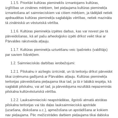
1.1.5. Prioritāri kultūras piemineklis izmantojams kultūras,
izglītības un zinātnes mērķiem, bet pieļaujama kultūras pieminekļa
izmantošana arī saimnieciskiem vai citiem mērķiem, ja tādējādi netiek
apdraudētas kultūras pieminekļa saglabājās vērtības, netiek mazināta
tā zinātniskā un vēsturiskā vērtība.
1.1.6. Kultūras pieminekļa izpētes darbus, kas var novest pie tā
pārveidošanas, kā arī pašu arheoloģisko izpēti drīkst veikt tikai ar
Pārvaldes rakstveida atļauju.
1.1.7. Kultūras pieminekļa uzturēšanu veic īpašnieks (valdītājs)
par saviem līdzekļiem.
1.2. Saimnieciskās darbības ierobežojumi:
1.2.1. Pilskalnu ir aizliegts iznīcināt, un tā teritoriju drīkst pārveidot
tikai izņēmuma gadījumā ar Pārvaldes atļauju. Kultūras pieminekļa
teritorijas pārveidošana pieļaujama tikai tad, ja tā ir labākā iespēja, kā
saglabāt pilskalnu, vai arī tad, ja pārveidojuma rezultātā nepazeminās
pilskalna kultūrvēsturiskā vērtība.
1.2.2. Lauksaimnieciski neapstrādātas, ilgstoši atmatā atstātas
pilskalna teritorijas vai tās daļas lauksaimnieciskā apstrāde
(uzaršana, diskošana u.c.), apmežošana un apstādīšana ar kokiem
nav pieļaujama. Pēc mežizstrādes darbiem pieļaujama tikai dabiska