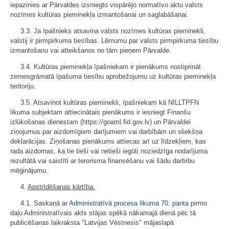
iepazinies ar Pārvaldes izsniegto vispārējo normatīvo aktu valsts
nozīmes kultūras pieminekļa izmantošanai un saglabāšanai.
3.3. Ja īpašnieks atsavina valsts nozīmes kultūras pieminekli,
valstij ir pirmpirkuma tiesības. Lēmumu par valsts pirmpirkuma tiesību
izmantošanu vai atteikšanos no tām pieņem Pārvalde.
3.4. Kultūras pieminekļa īpašniekam ir pienākums nostiprināt
zemesgrāmatā īpašuma tiesību aprobežojumu uz kultūras pieminekļa
teritoriju.
3.5. Atsavinot kultūras pieminekli, īpašniekam kā NILLTPFN
likuma subjektam attiecinātais pienākums ir iesniegt Finanšu
izlūkošanas dienestam (https://goaml.fid.gov.lv) un Pārvaldei
ziņojumus par aizdomīgiem darījumiem vai darbībām un sliekšņa
deklarācijas. Ziņošanas pienākums attiecas arī uz līdzekļiem, kas
rada aizdomas, ka tie tieši vai netieši iegūti noziedzīga nodarījuma
rezultātā vai saistīti ar terorisma finansēšanu vai šādu darbību
mēģinājumu.
4.
Apstrīdēšanas kārtība:
4.1. Saskaņā ar
Administratīvā procesa likuma
70. panta
pirmo
daļu Administratīvais akts stājas spēkā nākamajā dienā pēc tā
publicēšanas laikraksta "Latvijas Vēstnesis" mājaslapā