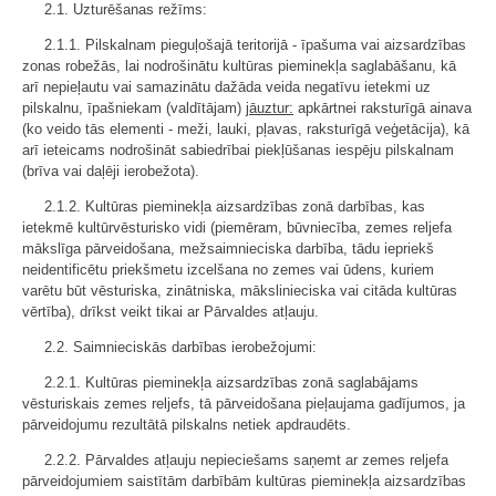
2.1. Uzturēšanas režīms:
2.1.1. Pilskalnam pieguļošajā teritorijā - īpašuma vai aizsardzības
zonas robežās, lai nodrošinātu kultūras pieminekļa saglabāšanu, kā
arī nepieļautu vai samazinātu dažāda veida negatīvu ietekmi uz
pilskalnu, īpašniekam (valdītājam)
jāuztur:
apkārtnei raksturīgā ainava
(ko veido tās elementi - meži, lauki, pļavas, raksturīgā veģetācija), kā
arī ieteicams nodrošināt sabiedrībai piekļūšanas iespēju pilskalnam
(brīva vai daļēji ierobežota).
2.1.2. Kultūras pieminekļa aizsardzības zonā darbības, kas
ietekmē kultūrvēsturisko vidi (piemēram, būvniecība, zemes reljefa
mākslīga pārveidošana, mežsaimnieciska darbība, tādu iepriekš
neidentificētu priekšmetu izcelšana no zemes vai ūdens, kuriem
varētu būt vēsturiska, zinātniska, mākslinieciska vai citāda kultūras
vērtība), drīkst veikt tikai ar Pārvaldes atļauju.
2.2. Saimnieciskās darbības ierobežojumi:
2.2.1. Kultūras pieminekļa aizsardzības zonā saglabājams
vēsturiskais zemes reljefs, tā pārveidošana pieļaujama gadījumos, ja
pārveidojumu rezultātā pilskalns netiek apdraudēts.
2.2.2. Pārvaldes atļauju nepieciešams saņemt ar zemes reljefa
pārveidojumiem saistītām darbībām kultūras pieminekļa aizsardzības