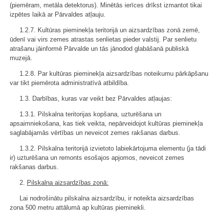
(piemēram, metāla detektorus). Minētās ierīces drīkst izmantot tikai
izpētes laikā ar Pārvaldes atļauju.
1.2.7. Kultūras pieminekļa teritorijā un aizsardzības zonā zemē,
ūdenī vai virs zemes atrastas senlietas pieder valstij. Par senlietu
atrašanu jāinformē Pārvalde un tās jānodod glabāšanā publiskā
muzejā.
1.2.8. Par kultūras pieminekļa aizsardzības noteikumu pārkāpšanu
var tikt piemērota administratīvā atbildība.
1.3. Darbības, kuras var veikt bez Pārvaldes atļaujas:
1.3.1. Pilskalna teritorijas kopšana, uzturēšana un
apsaimniekošana, kas tiek veikta, nepārveidojot kultūras pieminekļa
saglabājamās vērtības un neveicot zemes rakšanas darbus.
1.3.2. Pilskalna teritorijā izvietoto labiekārtojuma elementu (ja tādi
ir) uzturēšana un remonts esošajos apjomos, neveicot zemes
rakšanas darbus.
2.
Pilskalna aizsardzības zonā:
Lai nodrošinātu pilskalna aizsardzību, ir noteikta aizsardzības
zona 500 metru attālumā ap kultūras pieminekli.