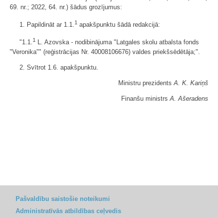
69. nr.; 2022, 64. nr.) šādus grozījumus:
1
1. Papildināt ar 1.1.
apakšpunktu šādā redakcijā:
1
"1.1.
L. Azovska - nodibinājuma "Latgales skolu atbalsta fonds
"Veronika"" (reģistrācijas Nr. 40008106676) valdes priekšsēdētāja;".
2. Svītrot 1.6. apakšpunktu.
Ministru prezidents
A. K. Kariņš
Finanšu ministrs
A. Ašeradens
Pašvaldību saistošie noteikumi
Administratīvās atbildības ceļvedis