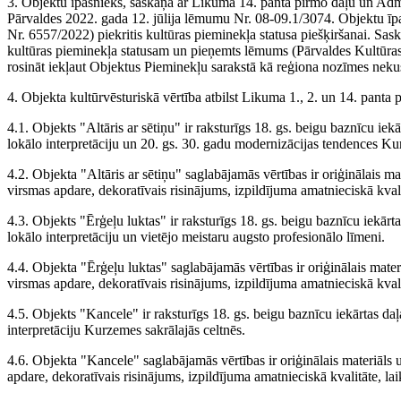
3. Objektu īpašnieks, saskaņā ar Likuma 14. panta pirmo daļu un Admi
Pārvaldes 2022. gada 12. jūlija lēmumu Nr. 08-09.1/3074. Objektu īpašn
Nr. 6557/2022) piekritis kultūras pieminekļa statusa piešķiršanai. Sas
kultūras pieminekļa statusam un pieņemts lēmums (Pārvaldes Kultūras 
rosināt iekļaut Objektus Pieminekļu sarakstā kā reģiona nozīmes nek
4. Objekta kultūrvēsturiskā vērtība atbilst Likuma 1., 2. un 14. panta
4.1. Objekts "Altāris ar sētiņu" ir raksturīgs 18. gs. beigu baznīcu ie
lokālo interpretāciju un 20. gs. 30. gadu modernizācijas tendences Ku
4.2. Objekta "Altāris ar sētiņu" saglabājamās vērtības ir oriģinālais m
virsmas apdare, dekoratīvais risinājums, izpildījuma amatnieciskā kvali
4.3. Objekts "Ērģeļu luktas" ir raksturīgs 18. gs. beigu baznīcu iekārt
lokālo interpretāciju un vietējo meistaru augsto profesionālo līmeni.
4.4. Objekta "Ērģeļu luktas" saglabājamās vērtības ir oriģinālais mate
virsmas apdare, dekoratīvais risinājums, izpildījuma amatnieciskā kvali
4.5. Objekts "Kancele" ir raksturīgs 18. gs. beigu baznīcu iekārtas da
interpretāciju Kurzemes sakrālajās celtnēs.
4.6. Objekta "Kancele" saglabājamās vērtības ir oriģinālais materiāls 
apdare, dekoratīvais risinājums, izpildījuma amatnieciskā kvalitāte, la