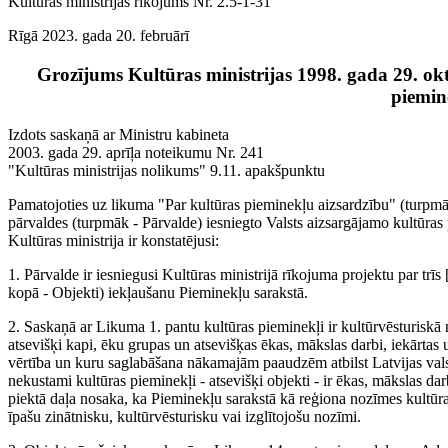
Kultūras ministrijas rīkojums Nr. 2.5-1-31
Rīgā 2023. gada 20. februārī
Grozījums Kultūras ministrijas 1998. gada 29. ok
piemin
Izdots saskaņā ar Ministru kabineta
2003. gada 29. aprīļa noteikumu Nr. 241
"Kultūras ministrijas nolikums" 9.11. apakšpunktu
Pamatojoties uz likuma "Par kultūras pieminekļu aizsardzību" (turpmā
pārvaldes (turpmāk - Pārvalde) iesniegto Valsts aizsargājamo kultūras
Kultūras ministrija ir konstatējusi:
1. Pārvalde ir iesniegusi Kultūras ministrijā rīkojuma projektu par trīs [
kopā - Objekti) iekļaušanu Pieminekļu sarakstā.
2. Saskaņā ar Likuma 1. pantu kultūras pieminekļi ir kultūrvēsturiskā m
atsevišķi kapi, ēku grupas un atsevišķas ēkas, mākslas darbi, iekārtas u
vērtība un kuru saglabāšana nākamajām paaudzēm atbilst Latvijas valst
nekustami kultūras pieminekļi - atsevišķi objekti - ir ēkas, mākslas da
piektā daļa nosaka, ka Pieminekļu sarakstā kā reģiona nozīmes kultūra
īpašu zinātnisku, kultūrvēsturisku vai izglītojošu nozīmi.