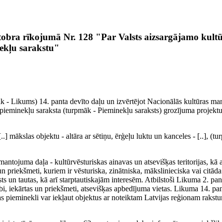
tobra rīkojumā Nr. 128 "Par Valsts aizsargājamo kult
ekļu sarakstu"
k - Likums) 14. panta devīto daļu un izvērtējot Nacionālās kultūras m
 pieminekļu saraksta (turpmāk - Pieminekļu saraksts) grozījuma projektu
..] mākslas objektu - altāra ar sētiņu, ērģeļu luktu un kanceles - [..], (t
antojuma daļa - kultūrvēsturiskas ainavas un atsevišķas teritorijas, kā a
n priekšmeti, kuriem ir vēsturiska, zinātniska, mākslinieciska vai citāda
s un tautas, kā arī starptautiskajām interesēm. Atbilstoši Likuma 2. pa
rbi, iekārtas un priekšmeti, atsevišķas apbedījuma vietas. Likuma 14. pa
s pieminekli var iekļaut objektus ar noteiktam Latvijas reģionam rakstu