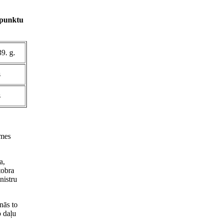
 punktu
39. g.
s
s
īmes
a,
tobra
nistru
nās to
o daļu