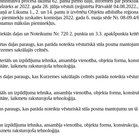
nistratīvā procesa likuma 62. panta pirmo daļu, informēts par priekšli
ieks ar 2022. gada 28. jūlija vēstuli (reģistrēta Pārvaldē 04.08.2022.,
kaņā ar Likuma 1., 2. un 14. pantu ir izvērtēta Objektu atbilstība reģion
pieminekļu uzskaites komisijas 2022. gada 6. maija sēde Nr. 08-09.4/6
ustamus mākslas pieminekļus.
 piektās daļas un Noteikumu Nr. 720 2. punkta un 3.3. apakšpunkta kritē
kārtas daļas paraugs, kas parāda noteikta vēsturiskā stila posma mantojum
rzemes sakrālajās celtnēs.
ateriāls un izpildījuma tehnika, ansambļa vienotība, objekta forma, konst
tāte, laikmetu raksturojoša tehnoloģija.
as daļas paraugs, kas Kurzemes sakrālajās celtnēs parāda noteikta vēsturi
riāls un izpildījuma tehnika, ansambļa vienotība, objekta forma, konstruk
tāte, laikmetu raksturojoša tehnoloģija.
ļas paraugs, kas parāda noteikta vēsturiskā stila posma mantojumu un tā
un izpildījuma tehnika, ansambļa vienotība, objekta forma, konstrukcija
ikmetu raksturojoša tehnoloģija.