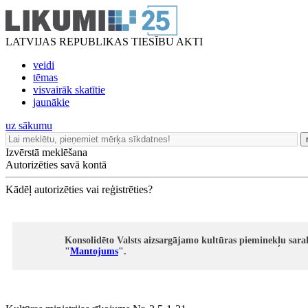
LATVIJAS REPUBLIKAS TIESĪBU AKTI
veidi
tēmas
visvairāk skatītie
jaunākie
uz sākumu
Izvērstā meklēšana
Autorizēties savā kontā
Kādēļ autorizēties vai reģistrēties?
Konsolidēto Valsts aizsargājamo kultūras pieminekļu sara
"
Mantojums
".