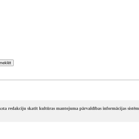
meklēt
ksta redakciju skatīt kultūras mantojuma pārvaldības informācijas sistē