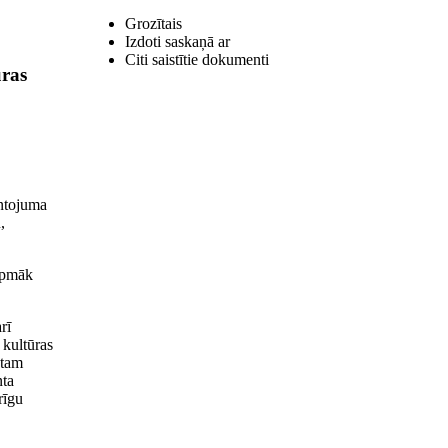
Grozītais
Izdoti saskaņā ar
Citi saistītie dokumenti
ūras
antojuma
,
urpmāk
rī
 kultūras
ntam
nta
rīgu