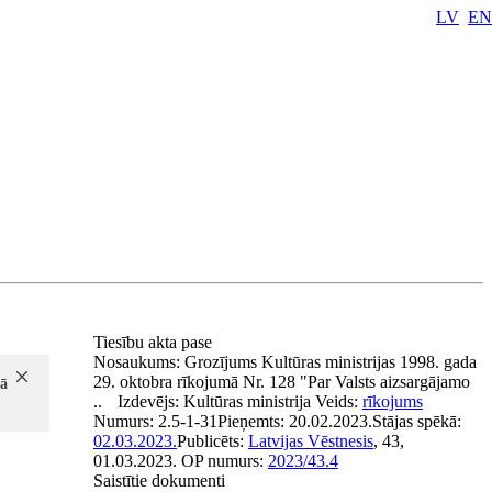
LV
EN
Tiesību akta pase
Nosaukums:
Grozījums Kultūras ministrijas 1998. gada
29. oktobra rīkojumā Nr. 128 "Par Valsts aizsargājamo
mā
..
Izdevējs:
Kultūras ministrija
Veids:
rīkojums
Numurs:
2.5-1-31
Pieņemts:
20.02.2023.
Stājas spēkā:
02.03.2023.
Publicēts:
Latvijas Vēstnesis
, 43,
01.03.2023.
OP numurs:
2023/43.4
Saistītie dokumenti