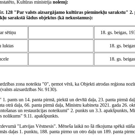
nstatēto, Kultūras ministrija
nolemj:
 Nr. 128 "Par valsts aizsargājamo kultūras pieminekļu sarakstu" 2.
ekļu sarakstā šādus objektus (kā nekustamus):
 ar sētiņu
18. gs. beigas, 19
 luktas
18. gs. beiga
cele
18. gs. beiga
sardzības zona noteikta "0", ņemot vērā, ka Objekti atrodas reģiona noz
(valsts aizsardzības Nr. 9130).
. pants un 14. panta pirmā, piektā un devītā daļa, 23. panta pirmā daļ
ta otrā daļa, 66. panta pirmā daļa, Ministru kabineta 2021. gada 26. ok
ntošanas un restaurācijas noteikumi" 2. punkts un 3.3. apakšpunkts, Mi
as nolikums" 9.11. apakšpunkts.
izdevumā "Latvijas Vēstnesis". Mēneša laikā no šā rīkojuma spēkā stāša
rmās daļas 1. punktu, 188. panta pirmo un otro daļu un 189. panta pirm