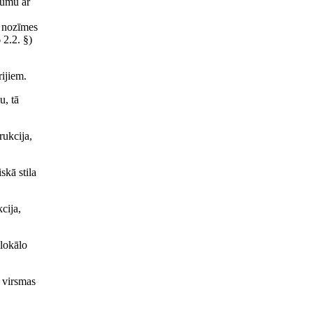
kumu ar
a nozīmes
 2.2. §)
rijiem.
u, tā
rukcija,
skā stila
cija,
 lokālo
, virsmas