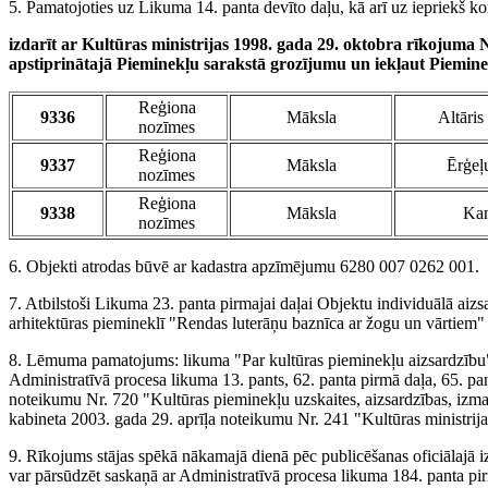
5. Pamatojoties uz Likuma 14. panta devīto daļu, kā arī uz iepriekš ko
izdarīt ar Kultūras ministrijas 1998. gada 29. oktobra rīkojuma
apstiprinātajā Pieminekļu sarakstā grozījumu un iekļaut Piemin
Reģiona
9336
Māksla
Altāris
nozīmes
Reģiona
9337
Māksla
Ērģeļu
nozīmes
Reģiona
9338
Māksla
Kan
nozīmes
6. Objekti atrodas būvē ar kadastra apzīmējumu 6280 007 0262 001.
7. Atbilstoši Likuma 23. panta pirmajai daļai Objektu individuālā aiz
arhitektūras piemineklī "Rendas luterāņu baznīca ar žogu un vārtiem" 
8. Lēmuma pamatojums: likuma "Par kultūras pieminekļu aizsardzību" 1
Administratīvā procesa likuma 13. pants, 62. panta pirmā daļa, 65. pan
noteikumu Nr. 720 "Kultūras pieminekļu uzskaites, aizsardzības, izma
kabineta 2003. gada 29. aprīļa noteikumu Nr. 241 "Kultūras ministrij
9. Rīkojums stājas spēkā nākamajā dienā pēc publicēšanas oficiālajā 
var pārsūdzēt saskaņā ar Administratīvā procesa likuma 184. panta pi