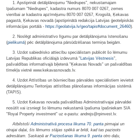
1. Apstiprināt detālplānojumu "Niedrupes", nekustamajam
īpašumam "Niedrupes", kadastra numurs 8070 007 0267, zemes
vienībai ar kadastra apzīmējumu 8070 007 0267, Krogsilā, Ķekavas
pagastā, Ķekavas novadā (apstiprinātā redakcija Latvijas ģeotelpiskās
informācijas portālā -
https://geolatvija.lv/geo/tapis#document_26460
).
2. Noslēgt administratīvo līgumu par detālplānojuma īstenošanu
(
pielikumā
) pēc detālplānojuma pārsūdzēšanas termiņa beigām.
3. Uzdot sabiedrisko attiecību speciālistam publicēt šo lēmumu
Latvijas Republikas oficiālajā izdevumā "
Latvijas Vēstnesis
",
pašvaldības informatīvajā biļetenā "Ķekavas Novads" un pašvaldības
tīmekļa vietnē www.kekavasnovads.lv.
4. Uzdot Attīstības un būvniecības pārvaldes speciālistiem ievietot
detālplānojumu Teritorijas attīstības plānošanas informācijas sistēmā
(TAPIS).
5. Uzdot Ķekavas novada pašvaldības Administratīvajai pārvaldei
nosūtīt vai izsniegt šo lēmumu nekustamā īpašuma īpašniekam SIA
"Royal Property investment" uz e-pastu: andrejs@rpinvest.lv.
Atbilstoši
Administratīvā procesa likuma
70. panta
pirmajai un
otrajai daļai, šis lēmums stājas spēkā ar brīdi, kad tas paziņots
adresātam. Saskaņā ar
Paziņošanas likuma
9. panta
otro daļu,