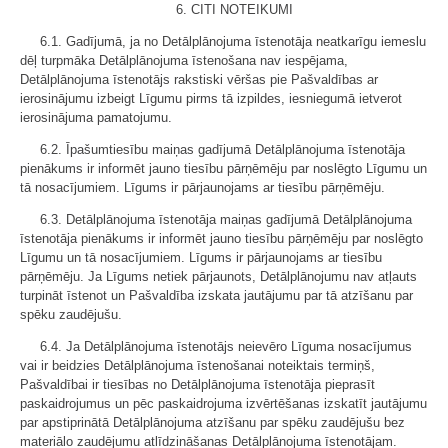
6. CITI NOTEIKUMI
6.1. Gadījumā, ja no Detālplānojuma īstenotāja neatkarīgu iemeslu
dēļ turpmāka Detālplānojuma īstenošana nav iespējama,
Detālplānojuma īstenotājs rakstiski vēršas pie Pašvaldības ar
ierosinājumu izbeigt Līgumu pirms tā izpildes, iesniegumā ietverot
ierosinājuma pamatojumu.
6.2. Īpašumtiesību maiņas gadījumā Detālplānojuma īstenotāja
pienākums ir informēt jauno tiesību pārņēmēju par noslēgto Līgumu un
tā nosacījumiem. Līgums ir pārjaunojams ar tiesību pārņēmēju.
6.3. Detālplānojuma īstenotāja maiņas gadījumā Detālplānojuma
īstenotāja pienākums ir informēt jauno tiesību pārņēmēju par noslēgto
Līgumu un tā nosacījumiem. Līgums ir pārjaunojams ar tiesību
pārņēmēju. Ja Līgums netiek pārjaunots, Detālplānojumu nav atļauts
turpināt īstenot un Pašvaldība izskata jautājumu par tā atzīšanu par
spēku zaudējušu.
6.4. Ja Detālplānojuma īstenotājs neievēro Līguma nosacījumus
vai ir beidzies Detālplānojuma īstenošanai noteiktais termiņš,
Pašvaldībai ir tiesības no Detālplānojuma īstenotāja pieprasīt
paskaidrojumus un pēc paskaidrojuma izvērtēšanas izskatīt jautājumu
par apstiprinātā Detālplānojuma atzīšanu par spēku zaudējušu bez
materiālo zaudējumu atlīdzināšanas Detālplānojuma īstenotājam.