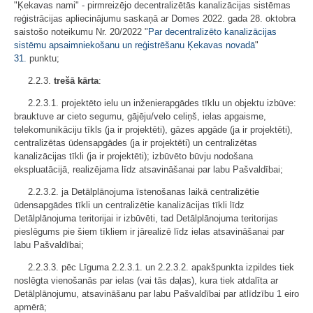
"Ķekavas nami" - pirmreizējo decentralizētās kanalizācijas sistēmas
reģistrācijas apliecinājumu saskaņā ar Domes 2022. gada 28. oktobra
saistošo noteikumu Nr. 20/2022 "
Par decentralizēto kanalizācijas
sistēmu apsaimniekošanu un reģistrēšanu Ķekavas novadā
"
31.
punktu;
2.2.3.
trešā kārta
:
2.2.3.1. projektēto ielu un inženierapgādes tīklu un objektu izbūve:
brauktuve ar cieto segumu, gājēju/velo celiņš, ielas apgaisme,
telekomunikāciju tīkls (ja ir projektēti), gāzes apgāde (ja ir projektēti),
centralizētas ūdensapgādes (ja ir projektēti) un centralizētas
kanalizācijas tīkli (ja ir projektēti); izbūvēto būvju nodošana
ekspluatācijā, realizējama līdz atsavināšanai par labu Pašvaldībai;
2.2.3.2. ja Detālplānojuma īstenošanas laikā centralizētie
ūdensapgādes tīkli un centralizētie kanalizācijas tīkli līdz
Detālplānojuma teritorijai ir izbūvēti, tad Detālplānojuma teritorijas
pieslēgums pie šiem tīkliem ir jārealizē līdz ielas atsavināšanai par
labu Pašvaldībai;
2.2.3.3. pēc Līguma 2.2.3.1. un 2.2.3.2. apakšpunkta izpildes tiek
noslēgta vienošanās par ielas (vai tās daļas), kura tiek atdalīta ar
Detālplānojumu, atsavināšanu par labu Pašvaldībai par atlīdzību 1 eiro
apmērā;