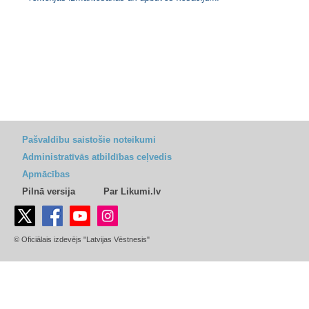
Pašvaldību saistošie noteikumi
Administratīvās atbildības ceļvedis
Apmācības
Pilnā versija
Par Likumi.lv
© Oficiālais izdevējs "Latvijas Vēstnesis"