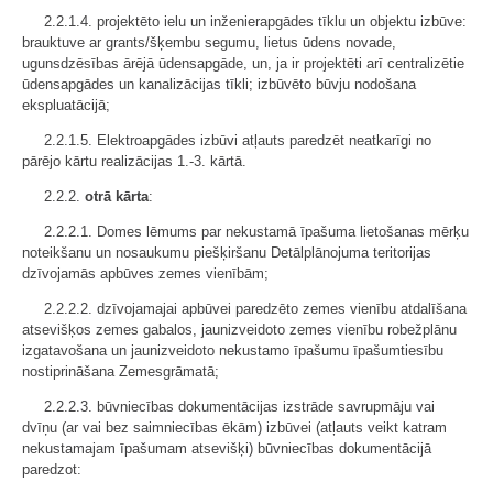
2.2.1.4. projektēto ielu un inženierapgādes tīklu un objektu izbūve:
brauktuve ar grants/šķembu segumu, lietus ūdens novade,
ugunsdzēsības ārējā ūdensapgāde, un, ja ir projektēti arī centralizētie
ūdensapgādes un kanalizācijas tīkli; izbūvēto būvju nodošana
ekspluatācijā;
2.2.1.5. Elektroapgādes izbūvi atļauts paredzēt neatkarīgi no
pārējo kārtu realizācijas 1.-3. kārtā.
2.2.2.
otrā kārta
:
2.2.2.1. Domes lēmums par nekustamā īpašuma lietošanas mērķu
noteikšanu un nosaukumu piešķiršanu Detālplānojuma teritorijas
dzīvojamās apbūves zemes vienībām;
2.2.2.2. dzīvojamajai apbūvei paredzēto zemes vienību atdalīšana
atsevišķos zemes gabalos, jaunizveidoto zemes vienību robežplānu
izgatavošana un jaunizveidoto nekustamo īpašumu īpašumtiesību
nostiprināšana Zemesgrāmatā;
2.2.2.3. būvniecības dokumentācijas izstrāde savrupmāju vai
dvīņu (ar vai bez saimniecības ēkām) izbūvei (atļauts veikt katram
nekustamajam īpašumam atsevišķi) būvniecības dokumentācijā
paredzot: