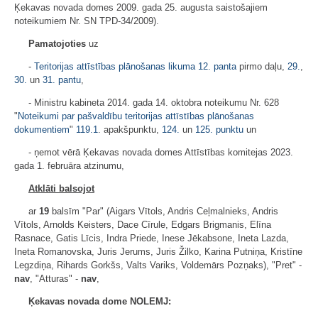
Ķekavas novada domes 2009. gada 25. augusta saistošajiem
noteikumiem Nr. SN TPD-34/2009).
Pamatojoties
uz
-
Teritorijas attīstības plānošanas likuma
12. panta
pirmo daļu,
29.
,
30.
un
31. pantu
,
- Ministru kabineta 2014. gada 14. oktobra noteikumu Nr. 628
"
Noteikumi par pašvaldību teritorijas attīstības plānošanas
dokumentiem
"
119.1
. apakšpunktu,
124.
un
125. punktu
un
- ņemot vērā Ķekavas novada domes Attīstības komitejas 2023.
gada 1. februāra atzinumu,
Atklāti balsojot
ar
19
balsīm "Par" (Aigars Vītols, Andris Ceļmalnieks, Andris
Vītols, Arnolds Keisters, Dace Cīrule, Edgars Brigmanis, Elīna
Rasnace, Gatis Līcis, Indra Priede, Inese Jēkabsone, Ineta Lazda,
Ineta Romanovska, Juris Jerums, Juris Žilko, Karina Putniņa, Kristīne
Legzdiņa, Rihards Gorkšs, Valts Variks, Voldemārs Pozņaks), "Pret" -
nav
, "Atturas" -
nav
,
Ķekavas novada dome NOLEMJ: