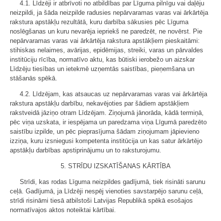
4.1. Līdzēji ir atbrīvoti no atbildības par Līguma pilnīgu vai daļēju
neizpildi, ja šāda neizpilde radusies nepārvaramas varas vai ārkārtēja
rakstura apstākļu rezultātā, kuru darbība sākusies pēc Līguma
noslēgšanas un kuru nevarēja iepriekš ne paredzēt, ne novērst. Pie
nepārvaramas varas vai ārkārtēja rakstura apstākļiem pieskaitāmi:
stihiskas nelaimes, avārijas, epidēmijas, streiki, varas un pārvaldes
institūciju rīcība, normatīvo aktu, kas būtiski ierobežo un aizskar
Līdzēju tiesības un ietekmē uzņemtās saistības, pieņemšana un
stāšanās spēkā.
4.2. Līdzējam, kas atsaucas uz nepārvaramas varas vai ārkārtēja
rakstura apstākļu darbību, nekavējoties par šādiem apstākļiem
rakstveidā jāziņo otram Līdzējam. Ziņojumā jānorāda, kādā termiņā,
pēc viņa uzskata, ir iespējama un paredzama viņa Līgumā paredzēto
saistību izpilde, un pēc pieprasījuma šādam ziņojumam jāpievieno
izziņa, kuru izsniegusi kompetenta institūcija un kas satur ārkārtējo
apstākļu darbības apstiprinājumu un to raksturojumu.
5. STRĪDU IZSKATĪŠANAS KĀRTĪBA
Strīdi, kas rodas Līguma neizpildes gadījumā, tiek risināti sarunu
ceļā. Gadījumā, ja Līdzēji nespēj vienoties savstarpējo sarunu ceļā,
strīdi risināmi tiesā atbilstoši Latvijas Republikā spēkā esošajos
normatīvajos aktos noteiktai kārtībai.