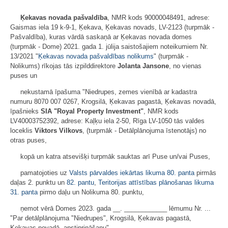
Ķekavas novada pašvaldība
, NMR kods 90000048491, adrese:
Gaismas iela 19 k-9-1, Ķekava, Ķekavas novads, LV-2123 (turpmāk -
Pašvaldība), kuras vārdā saskaņā ar Ķekavas novada domes
(turpmāk - Dome) 2021. gada 1. jūlija saistošajiem noteikumiem Nr.
13/2021 "
Ķekavas novada pašvaldības nolikums
" (turpmāk -
Nolikums) rīkojas tās izpilddirektore
Jolanta Jansone
, no vienas
puses un
nekustamā īpašuma "Niedrupes, zemes vienībā ar kadastra
numuru 8070 007 0267, Krogsilā, Ķekavas pagastā, Ķekavas novadā,
īpašnieks
SIA "Royal Property Investment"
, NMR kods
LV40003752392, adrese: Kaļķu iela 2-50, Rīga LV-1050 tās valdes
loceklis
Viktors Vilkovs
, (turpmāk - Detālplānojuma īstenotājs) no
otras puses,
kopā un katra atsevišķi turpmāk sauktas arī Puse un/vai Puses,
pamatojoties uz
Valsts pārvaldes iekārtas likuma
80. panta
pirmās
daļas 2. punktu un
82. pantu
,
Teritorijas attīstības plānošanas likuma
31. panta
pirmo daļu un Nolikuma 80. punktu,
ņemot vērā Domes 2023. gada __. ____________ lēmumu Nr. ...
"Par detālplānojuma "Niedrupes", Krogsilā, Ķekavas pagastā,
Ķekavas novadā, apstiprināšanu",