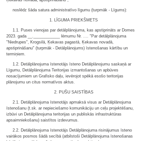
noslēdz šāda satura administratīvo līgumu (turpmāk - Līgums):
1. LĪGUMA PRIEKŠMETS
1.1. Puses vienojas par detālplānojuma, kas apstiprināts ar Domes
2023. gada __.____________ lēmumu Nr. …. "Par detālplānojuma
"Niedrupes", Krogsilā, Ķekavas pagastā, Ķekavas novadā,
apstiprināšanu" (turpmāk - Detālplānojums) īstenošanas kārtību un
termiņiem.
1.2. Detālplānojuma īstenotājs īsteno Detālplānojumu saskaņā ar
Līgumu, Detālplānojuma Teritorijas izmantošanas un apbūves
nosacījumiem un Grafisko daļu, ievērojot spēkā esošo teritorijas
plānojumu un citus normatīvos aktus.
2. PUŠU SAISTĪBAS
2.1. Detālplānojuma īstenotājs apmaksā visus ar Detālplānojuma
īstenošanu (t.sk. ar nepieciešamo komunikāciju un ceļu projektēšanu,
izbūvi un Detālplānojuma teritorijas un publiskās infrastruktūras
apsaimniekošanu) saistītos izdevumus.
2.2. Detālplānojuma īstenotājs Detālplānojuma risinājumus īsteno
vairākos posmos šādā secībā (atbilstoši Detālplānojuma īstenošanas