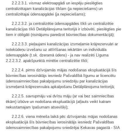
2.2.2.3.1. vismaz elektroapgādi un iespēju pieslēgties
centralizētajam kanalizācijas tīklam (ja nepieciešams) un
centralizētajai ūdensapgādei (ja nepieciešams);
2.2.2.3.2. ja centralizētie ūdensapgādes tīkli un centralizētie
kanalizācijas tīkli Detālplānojuma teritorijā ir izbūvēti, pieslēgties pie
tiem ir obligāti (risinājumu paredzot būvniecības dokumentācijā);
2.2.2.3.3. pieļaujami kanalizācijas izsmeļamie krājrezervuāri ar
notekūdeņu izvešanu uz attīrīšanas iekārtām un individuāla
ūdensapgāde (t.sk. dzeramā ūdens) - ja nav realizēti Līguma
2.2.2.3.2. apakšpunktā minētie centralizētie tīkli;
2.2.2.4. pirms dzīvojamās mājas nodošanas ekspluatācijā šīs
būvniecības ierosinātājs iesniedz Pašvaldībā līgumu ar licencētu
ūdenssaimniecības pakalpojumu sniedzēju par kanalizācijas
izsmeļamā krājrezervuāra apkalpošanu Detālplānojuma teritorijā;
2.2.2.5. savrupmāju vai dvīņu māju (ar vai bez saimniecības
ēkām) izbūve un nodošana ekspluatācijā (atļauts veikt katram
nekustamajam īpašumam atsevišķi);
2.2.2.6. viena mēneša laikā pēc dzīvojamās mājas nodošanas
ekspluatācijā šīs būvniecības ierosinātājs iesniedz Pašvaldības
ūdenssaimniecības pakalpojumu sniedzējai Ķekavas pagastā - SIA