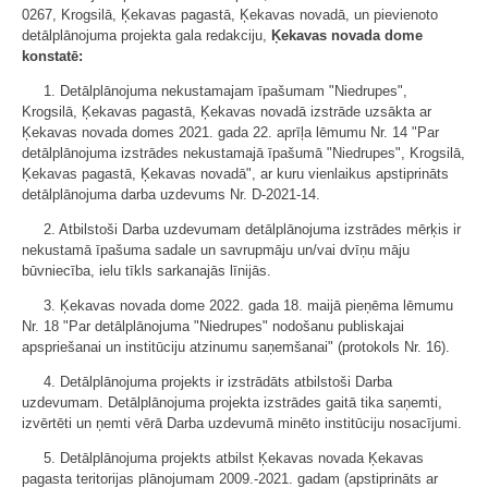
0267, Krogsilā, Ķekavas pagastā, Ķekavas novadā, un pievienoto
detālplānojuma projekta gala redakciju,
Ķekavas novada dome
konstatē:
1. Detālplānojuma nekustamajam īpašumam "Niedrupes",
Krogsilā, Ķekavas pagastā, Ķekavas novadā izstrāde uzsākta ar
Ķekavas novada domes 2021. gada 22. aprīļa lēmumu Nr. 14 "Par
detālplānojuma izstrādes nekustamajā īpašumā "Niedrupes", Krogsilā,
Ķekavas pagastā, Ķekavas novadā", ar kuru vienlaikus apstiprināts
detālplānojuma darba uzdevums Nr. D-2021-14.
2. Atbilstoši Darba uzdevumam detālplānojuma izstrādes mērķis ir
nekustamā īpašuma sadale un savrupmāju un/vai dvīņu māju
būvniecība, ielu tīkls sarkanajās līnijās.
3. Ķekavas novada dome 2022. gada 18. maijā pieņēma lēmumu
Nr. 18 "Par detālplānojuma "Niedrupes" nodošanu publiskajai
apspriešanai un institūciju atzinumu saņemšanai" (protokols Nr. 16).
4. Detālplānojuma projekts ir izstrādāts atbilstoši Darba
uzdevumam. Detālplānojuma projekta izstrādes gaitā tika saņemti,
izvērtēti un ņemti vērā Darba uzdevumā minēto institūciju nosacījumi.
5. Detālplānojuma projekts atbilst Ķekavas novada Ķekavas
pagasta teritorijas plānojumam 2009.-2021. gadam (apstiprināts ar