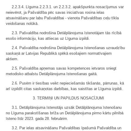
2.2.3.4. Līguma 2.2.3.1. un 2.2.3.2. apakšpunkta nosacījumus var
neievērot, ja Pašvaldība pēc savas iniciatīvas rosina ielas
atsavināšanu par labu Pašvaldībai - vienota Pašvaldības ceļu tīkla
veidošanas nolūkā.
2.3. Pašvaldība nodrošina Detālplānojuma īstenotājam tās rīcībā
esošo informāciju, kas attiecas uz Līguma izpildi.
2.4. Pašvaldība nodrošina Detālplānojuma īstenošanas uzraudzību
saskaņā ar Latvijas Republikā spēkā esošajiem normatīvajiem
aktiem.
2.5. Pašvaldība apņemas savas kompetences ietvaros sniegt
metodisko atbalstu Detālplānojuma īstenošanas gaitā.
2.6. Pusēm ir tiesības veikt nepieciešamās tikšanās, pārrunas, kā
arī izpildīt citas saskaņotas darbības, kas saistītas ar Līguma izpildi.
3. TERMIŅI UN PAPILDUS NOSACĪJUMI
3.1. Detālplānojuma īstenotājs uzsāk Detālplānojuma īstenošanu
no Līguma parakstīšanas brīža un Detālplānojuma pirmo kārtu pilnībā
īsteno līdz 2023. gada 28. februārim.
3.2. Par ielas atsavināšanu Pašvaldības īpašumā Pašvaldība un