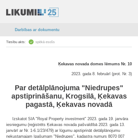
Darbības ar dokumentu
Tiesību akts:
spēkā esošs
Ķekavas novada domes lēmums Nr. 10
2023. gada 8. februārī (prot. Nr. 3)
Par detālplānojuma "Niedrupes"
apstiprināšanu, Krogsilā, Ķekavas
pagastā, Ķekavas novadā
Izskatot SIA "Royal Property investment" 2023. gada 19. janvāra
iesniegumu (reģistrēts Ķekavas novada pašvaldībā 2023. gada 13.
janvārī ar Nr. 1-6.1/23/479) ar lūgumu apstiprināt detālplānojumu
nekustamajam īpašumam "Niedrupes", kadastra numurs 8070 007