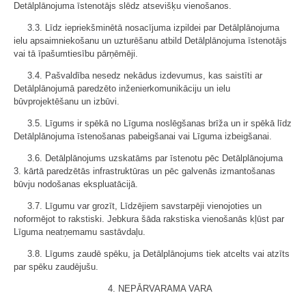
Detālplānojuma īstenotājs slēdz atsevišķu vienošanos.
3.3. Līdz iepriekšminētā nosacījuma izpildei par Detālplānojuma
ielu apsaimniekošanu un uzturēšanu atbild Detālplānojuma īstenotājs
vai tā īpašumtiesību pārņēmēji.
3.4. Pašvaldība nesedz nekādus izdevumus, kas saistīti ar
Detālplānojumā paredzēto inženierkomunikāciju un ielu
būvprojektēšanu un izbūvi.
3.5. Līgums ir spēkā no Līguma noslēgšanas brīža un ir spēkā līdz
Detālplānojuma īstenošanas pabeigšanai vai Līguma izbeigšanai.
3.6. Detālplānojums uzskatāms par īstenotu pēc Detālplānojuma
3. kārtā paredzētās infrastruktūras un pēc galvenās izmantošanas
būvju nodošanas ekspluatācijā.
3.7. Līgumu var grozīt, Līdzējiem savstarpēji vienojoties un
noformējot to rakstiski. Jebkura šāda rakstiska vienošanās kļūst par
Līguma neatņemamu sastāvdaļu.
3.8. Līgums zaudē spēku, ja Detālplānojums tiek atcelts vai atzīts
par spēku zaudējušu.
4. NEPĀRVARAMA VARA