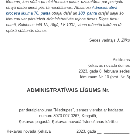
lēmums, kas sūtīts pa elektronisko pastu, uzskatāms par paziņotu
otrajā darba dienā pēc tā nosūtīšanas. Atbilstoši
Administratīvā
procesa likuma
76. panta
otrajai daļai un
188. panta
otrajai daļai šo
lēmumu var pārsūdzēt Administratīvās rajona tiesas Rīgas tiesu
namā, Baldones ielā 1A, Rīgā, LV-1007, viena mēneša laikā no tā
spēkā stāšanās dienas.
Sēdes vadītājs
J. Žilko
Pielikums
Ķekavas novada domes
2023. gada 8. februāra sēdes
lēmumam Nr. 10 (prot. Nr. 3)
ADMINISTRATĪVAIS LĪGUMS Nr.
________________
par detālplānojuma "Niedrupes", zemes vienībā ar kadastra
numuru 8070 007 0267, Krogsilā,
Ķekavas pagastā, Ķekavas novadā īstenošanas kārtību
Ķekavas novada Ķekavā
2023. gada __. ____________