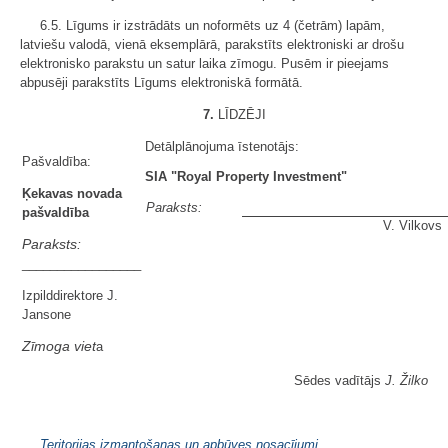
6.5. Līgums ir izstrādāts un noformēts uz 4 (četrām) lapām,
latviešu valodā, vienā eksemplārā, parakstīts elektroniski ar drošu
elektronisko parakstu un satur laika zīmogu. Pusēm ir pieejams
abpusēji parakstīts Līgums elektroniskā formātā.
7.
LĪDZĒJI
Detālplānojuma īstenotājs:
Pašvaldība:
SIA "Royal Property Investment"
Ķekavas novada
Paraksts:
pašvaldība
V. Vilkovs
Paraksts:
_________________
Izpilddirektore J.
Jansone
Zīmoga viet
a
Sēdes vadītājs
J. Žilko
Teritorijas izmantošanas un apbūves nosacījumi