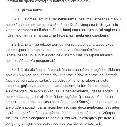
kārtībai un spēkā esošajiem normatīvajiem aktiem):
2.2.1.
pirmā kārta
:
2.2.1.1. Domes lēmums par nekustamā īpašuma lietošanas mērķu
noteikšanu un nosaukumu piešķiršanu Detālplānojuma teritorijas ielu
zemes vienībām (atlikušajai Detālplānojuma teritorijas daļai saglabājot
līdzšinējo nekustamā īpašuma lietošanas mērķi un nosaukumu);
2.2.1.2. ielām paredzēto zemes vienību atdalīšana atsevišķos
zemes gabalos, jaunizveidoto zemes vienību robežplānu
izgatavošana un jaunizveidoto nekustamo īpašumu īpašumtiesību
nostiprināšana Zemesgrāmatā;
2.2.1.3. detālplānojumā paredzēto ielu un inženierapgādes tīklu un
objektu būvniecības ieceres dokumentācija/dokumentācijas izstrāde
(būvniecību sadalot kārtās), paredzot pilnu ielas izbūvi ar cieto
segumu, gājēju/velo celiņu, ielas apgaismi, lietus ūdens novadi,
elektroapgādi, telekomunikācijas (ja nepieciešams), gāzes apgādi (ja
nepieciešams), centralizētas ūdensapgādes (ja nepieciešams) un
centralizētas kanalizācijas tīklus (ja nepieciešams) un ugunsdzēsības
ārējo ūdensapgādi. Ja minētās būvniecības dokumentācijas izstrādes
laikā centralizētie ūdensapgādes tīkli un centralizētie kanalizācijas
tīkli līdz Detālplānojuma teritorijai ir izbūvēti, pieslēgties pie tiem ir
obligāti (risinājumu paredzot būvniecības dokumentācijā );