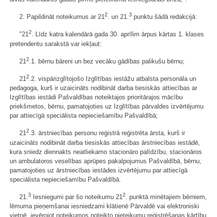
2
3
2. Papildināt noteikumus ar 21
. un 21.
punktu šādā redakcijā:
2
"21
. Līdz katra kalendārā gada 30. aprīlim ārpus kārtas 1. klases
pretendentu sarakstā var iekļaut:
2
21
.1. bērnu bāreni un bez vecāku gādības palikušu bērnu;
2
21
.2. vispārizglītojošo Izglītības iestāžu atbalsta personāla un
pedagoga, kurš ir uzaicināts nodibināt darba tiesiskās attiecības ar
Izglītības iestādi Pašvaldības noteiktajos prioritārajos mācību
priekšmetos, bērnu, pamatojoties uz Izglītības pārvaldes izvērtējumu
par attiecīgā speciālista nepieciešamību Pašvaldībā;
2
21
.3. ārstniecības personu reģistrā reģistrēta ārsta, kurš ir
uzaicināts nodibināt darba tiesiskās attiecības ārstniecības iestādē,
kura sniedz diennakts neatliekamo stacionāro palīdzību, stacionāros
un ambulatoros veselības aprūpes pakalpojumus Pašvaldībā, bērnu,
pamatojoties uz ārstniecības iestādes izvērtējumu par attiecīgā
speciālista nepieciešamību Pašvaldībā.
3
2
21.
Iesniegumi par šo noteikumu 21
. punktā minētajiem bērniem,
lēmuma pieņemšanai iesniedzami klātienē Pārvaldē vai elektroniski
vietnē, ievērojot noteikumos noteikto pieteikumu reģistrēšanas kārtību