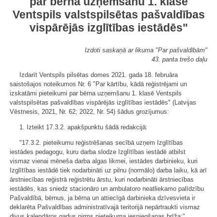
par bērna uzņemšanu 1. klasē
Ventspils valstspilsētas pašvaldības
vispārējās izglītības iestādēs"
Izdoti saskaņā ar likuma "Par pašvaldībām"
43. panta trešo daļu
Izdarīt Ventspils pilsētas domes 2021. gada 18. februāra
saistošajos noteikumos Nr. 6 "Par kārtību, kādā reģistrējami un
izskatāmi pieteikumi par bērna uzņemšanu 1. klasē Ventspils
valstspilsētas pašvaldības vispārējās izglītības iestādēs" (Latvijas
Vēstnesis, 2021, Nr. 62; 2022, Nr. 54) šādus grozījumus:
1. Izteikt 17.3.2. apakšpunktu šādā redakcijā:
"17.3.2. pieteikumu reģistrēšanas secībā uzņem Izglītības
iestādes pedagogu, kuru darba slodze Izglītības iestādē atbilst
vismaz vienai mēneša darba algas likmei, iestādes darbinieku, kuri
Izglītības iestādē tiek nodarbināti uz pilnu (normālo) darba laiku, kā arī
ārstniecības reģistrā reģistrētu ārstu, kuri nodarbināti ārstniecības
iestādēs, kas sniedz stacionāro un ambulatoro neatliekamo palīdzību
Pašvaldībā, bērnus, ja bērna un attiecīgā darbinieka dzīvesvieta ir
deklarēta Pašvaldības administratīvajā teritorijā nepārtraukti vismaz
divus kalendāros gadus pirms pieteikuma iesniegšanas brīža;".