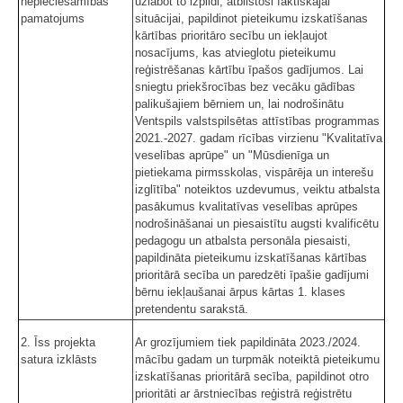
nepieciešamības
uzlabot to izpildi, atbilstoši faktiskajai
pamatojums
situācijai, papildinot pieteikumu izskatīšanas
kārtības prioritāro secību un iekļaujot
nosacījums, kas atvieglotu pieteikumu
reģistrēšanas kārtību īpašos gadījumos. Lai
sniegtu priekšrocības bez vecāku gādības
palikušajiem bērniem un, lai nodrošinātu
Ventspils valstspilsētas attīstības programmas
2021.-2027. gadam rīcības virzienu "Kvalitatīva
veselības aprūpe" un "Mūsdienīga un
pietiekama pirmsskolas, vispārēja un interešu
izglītība" noteiktos uzdevumus, veiktu atbalsta
pasākumus kvalitatīvas veselības aprūpes
nodrošināšanai un piesaistītu augsti kvalificētu
pedagogu un atbalsta personāla piesaisti,
papildināta pieteikumu izskatīšanas kārtības
prioritārā secība un paredzēti īpašie gadījumi
bērnu iekļaušanai ārpus kārtas 1. klases
pretendentu sarakstā.
2. Īss projekta
Ar grozījumiem tiek papildināta 2023./2024.
satura izklāsts
mācību gadam un turpmāk noteiktā pieteikumu
izskatīšanas prioritārā secība, papildinot otro
prioritāti ar ārstniecības reģistrā reģistrētu