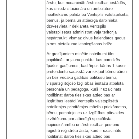
ārstu, kuri nodarbināti ārstniecības iestādēs,
kas sniedz stacionāro un ambulatoro
neatliekamo palīdzību Ventspils valstspilsētā,
bērnus, ja bērna un attiecīgā darbinieka
dzīvesvieta ir deklarēta Ventspils
valstspilsētas administratīvajā teritorijā
nepārtraukti vismaz divus kalendāros gadus
pirms pieteikuma iesniegšanas brīža.
Ar grozījumiem minētie noteikumi tiks
papildināti ar jaunu punktu, kas paredzēs
īpašos gadījumos, kad ārpus kārtas 1.kases
pretendentu sarakstā var iekļaut bērnu bāreni
un bez vecāku gādības palikušu bērnu,
vispārizglītojošo Izglītības iestāžu atbalsta
personāla un pedagoga, kurš ir uzaicināts
nodibināt darba tiesiskās attiecības ar
Izglītības iestādi Ventspils valstspilsētā
noteiktajos prioritārajos mācību priekšmetos,
bērnu, pamatojoties uz Izglītības pārvaldes
izvērtējumu par attiecīgā speciālista
nepieciešamību un ārstniecības personu
reģistrā reģistrēta ārsta, kurš ir uzaicināts
nodibināt darba tiesiskās attiecības