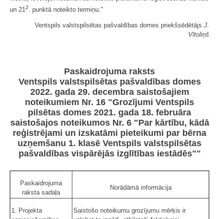
2
un 21
. punktā noteikto termiņu."
Ventspils valstspilsētas pašvaldības domes priekšsēdētājs
J.
Vītoliņš
Paskaidrojuma raksts
Ventspils valstspilsētas pašvaldības domes
2022. gada 29. decembra saistošajiem
noteikumiem Nr. 16 "Grozījumi Ventspils
pilsētas domes 2021. gada 18. februāra
saistošajos noteikumos Nr. 6 "Par kārtību, kādā
reģistrējami un izskatāmi pieteikumi par bērna
uzņemšanu 1. klasē Ventspils valstspilsētas
pašvaldības vispārējās izglītības iestādēs""
Paskaidrojuma
Norādāmā informācija
raksta sadaļa
1. Projekta
Saistošo noteikumu grozījumu mērķis ir