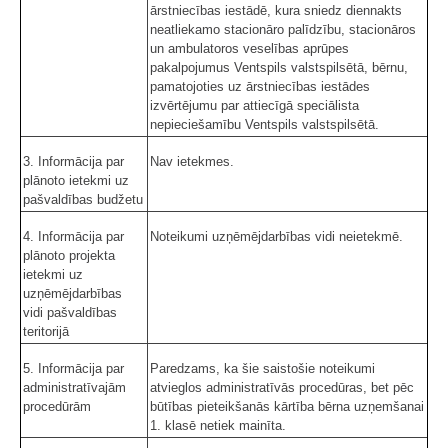
ārstniecības iestādē, kura sniedz diennakts
neatliekamo stacionāro palīdzību, stacionāros
un ambulatoros veselības aprūpes
pakalpojumus Ventspils valstspilsētā, bērnu,
pamatojoties uz ārstniecības iestādes
izvērtējumu par attiecīgā speciālista
nepieciešamību Ventspils valstspilsētā.
3. Informācija par
Nav ietekmes.
plānoto ietekmi uz
pašvaldības budžetu
4. Informācija par
Noteikumi uzņēmējdarbības vidi neietekmē.
plānoto projekta
ietekmi uz
uzņēmējdarbības
vidi pašvaldības
teritorijā
5. Informācija par
Paredzams, ka šie saistošie noteikumi
administratīvajām
atvieglos administratīvās procedūras, bet pēc
procedūrām
būtības pieteikšanās kārtība bērna uzņemšanai
1. klasē netiek mainīta.