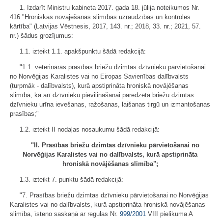
1. Izdarīt Ministru kabineta 2017. gada 18. jūlija noteikumos Nr.
416 "Hroniskās novājēšanas slimības uzraudzības un kontroles
kārtība" (Latvijas Vēstnesis, 2017, 143. nr.; 2018, 33. nr.; 2021, 57.
nr.) šādus grozījumus:
1.1. izteikt 1.1. apakšpunktu šādā redakcijā:
"1.1. veterinārās prasības briežu dzimtas dzīvnieku pārvietošanai
no Norvēģijas Karalistes vai no Eiropas Savienības dalībvalsts
(turpmāk - dalībvalsts), kurā apstiprināta hroniskā novājēšanas
slimība, kā arī dzīvnieku pievilināšanai paredzēta briežu dzimtas
dzīvnieku urīna ievešanas, ražošanas, laišanas tirgū un izmantošanas
prasības;"
1.2. izteikt II nodaļas nosaukumu šādā redakcijā:
"II. Prasības briežu dzimtas dzīvnieku pārvietošanai no
Norvēģijas Karalistes vai no dalībvalsts, kurā apstiprināta
hroniskā novājēšanas slimība";
1.3. izteikt 7. punktu šādā redakcijā:
"7. Prasības briežu dzimtas dzīvnieku pārvietošanai no Norvēģijas
Karalistes vai no dalībvalsts, kurā apstiprināta hroniskā novājēšanas
slimība, īsteno saskaņā ar regulas Nr.
999/2001
VIII pielikuma A