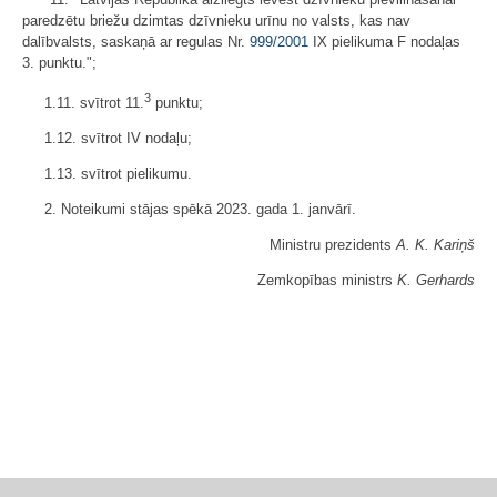
paredzētu briežu dzimtas dzīvnieku urīnu no valsts, kas nav
dalībvalsts, saskaņā ar regulas Nr.
999/2001
IX pielikuma F nodaļas
3. punktu.";
3
1.11. svītrot 11.
punktu;
1.12. svītrot IV nodaļu;
1.13. svītrot pielikumu.
2. Noteikumi stājas spēkā 2023. gada 1. janvārī.
Ministru prezidents
A. K. Kariņš
Zemkopības ministrs
K. Gerhards