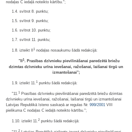
nodaļas C iedaļā noteikto kārtību.";
1.4. svītrot 8. punktu;
1.5. svītrot 9. punktu;
1.6. svītrot 10. punktu;
1.7. svītrot 11. punktu;
1
1.8. izteikt II
nodaļas nosaukumu šādā redakcijā:
1
"II
. Prasības dzīvnieku pievilināšanai paredzētā briežu
dzimtas dzīvnieku urīna ievešanai, ražošanai, laišanai tirgū un
izmantošanai";
1
1.9. izteikt 11.
punktu šādā redakcijā:
1
"11.
Prasības dzīvnieku pievilināšanai paredzētā briežu dzimtas
dzīvnieku urīna ievešanai, ražošanai, laišanai tirgū un izmantošanai
Latvijas Republikā īsteno saskaņā ar regulas Nr.
999/2001
VIII
pielikuma C nodaļas C iedaļā noteikto kārtību.";
2
1.10. izteikt 11.
punktu šādā redakcijā:
2
"11.
Latvijas Republikā aizliegts ievest dzīvnieku pievilināšanai