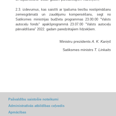
2.3. izdevumus, kas saistīti ar īpašuma tiesību nostiprināšanu
zemesgrāmatā un zaudējumu kompensēšanu, segt no
Satiksmes ministrijas budžeta programmas 23.00.00 "Valsts
autoceļu fonds" apakšprogrammā 23.07.00 "Valsts autoceļu
pārvaldīšana" 2022. gadam paredzētajiem līdzekļiem.
Ministru prezidents
A. K. Kariņš
Satiksmes ministrs
T. Linkaits
Pašvaldību saistošie noteikumi
Administratīvās atbildības ceļvedis
Apmācības