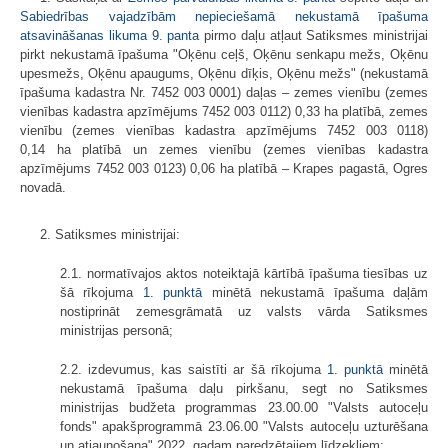
Sabiedrības vajadzībām nepieciešamā nekustamā īpašuma
atsavināšanas likuma
​​​​​​
9. panta
pirmo daļu atļaut Satiksmes ministrijai
pirkt nekustamā īpašuma "Oķēnu ceļš, Oķēnu senkapu mežs, Oķēnu
upesmežs, Oķēnu apaugums, Oķēnu dīķis, Oķēnu mežs" (nekustamā
īpašuma kadastra Nr. 7452 003 0001) daļas – zemes vienību (zemes
vienības kadastra apzīmējums 7452 003 0112) 0,33 ha platībā, zemes
vienību (zemes vienības kadastra apzīmējums 7452 003 0118)
0,14 ha platībā un zemes vienību (zemes vienības kadastra
apzīmējums 7452 003 0123) 0,06 ha platībā – Krapes pagastā, Ogres
novadā.
2. Satiksmes ministrijai:
2.1. normatīvajos aktos noteiktajā kārtībā īpašuma tiesības uz
šā rīkojuma
1. punktā
minētā nekustamā īpašuma daļām
nostiprināt zemesgrāmatā uz valsts vārda Satiksmes
ministrijas personā;
2.2. izdevumus, kas saistīti ar šā rīkojuma
1. punktā
minētā
nekustamā īpašuma daļu pirkšanu, segt no Satiksmes
ministrijas budžeta programmas 23.00.00 "Valsts autoceļu
fonds" apakšprogrammā 23.06.00 "Valsts autoceļu uzturēšana
un atjaunošana" 2022. gadam paredzētajiem līdzekļiem;