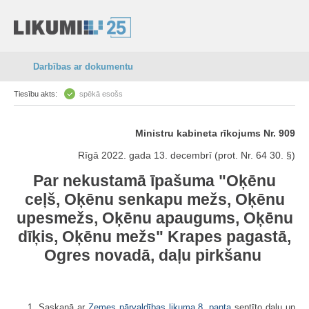
Darbības ar dokumentu
Tiesību akts:
spēkā esošs
Ministru kabineta rīkojums Nr. 909
Rīgā 2022. gada 13. decembrī (prot. Nr. 64 30. §)
Par nekustamā īpašuma "Oķēnu
ceļš, Oķēnu senkapu mežs, Oķēnu
upesmežs, Oķēnu apaugums, Oķēnu
dīķis, Oķēnu mežs" Krapes pagastā,
Ogres novadā, daļu pirkšanu
1. Saskaņā ar
Zemes pārvaldības likuma
8. panta
septīto daļu un