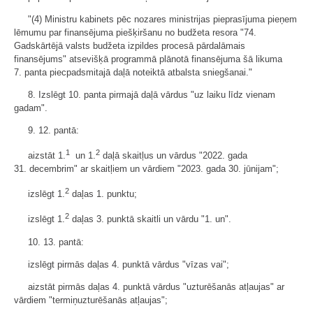
"(4) Ministru kabinets pēc nozares ministrijas pieprasījuma pieņem
lēmumu par finansējuma piešķiršanu no budžeta resora "74.
Gadskārtējā valsts budžeta izpildes procesā pārdalāmais
finansējums" atsevišķā programmā plānotā finansējuma šā likuma
7. panta piecpadsmitajā daļā noteiktā atbalsta sniegšanai."
8. Izslēgt 10. panta pirmajā daļā vārdus "uz laiku līdz vienam
gadam".
9. 12. pantā:
1
2
aizstāt 1.
un 1.
daļā skaitļus un vārdus "2022. gada
31. decembrim" ar skaitļiem un vārdiem "2023. gada 30. jūnijam";
2
izslēgt 1.
daļas 1. punktu;
2
izslēgt 1.
daļas 3. punktā skaitli un vārdu "1. un".
10. 13. pantā:
izslēgt pirmās daļas 4. punktā vārdus "vīzas vai";
aizstāt pirmās daļas 4. punktā vārdus "uzturēšanās atļaujas" ar
vārdiem "termiņuzturēšanās atļaujas";