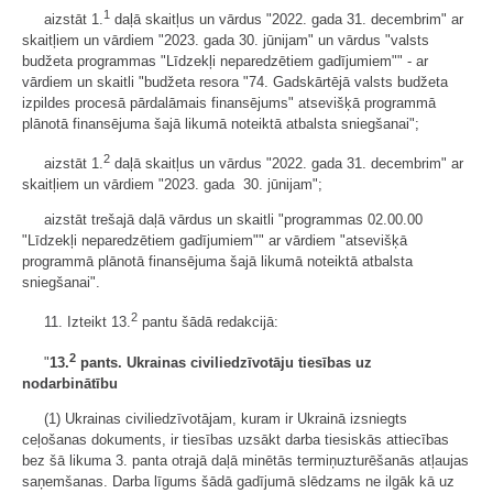
1
aizstāt 1.
daļā skaitļus un vārdus "2022. gada 31. decembrim" ar
skaitļiem un vārdiem "2023. gada 30. jūnijam" un vārdus "valsts
budžeta programmas "Līdzekļi neparedzētiem gadījumiem"" - ar
vārdiem un skaitli "budžeta resora "74. Gadskārtējā valsts budžeta
izpildes procesā pārdalāmais finansējums" atsevišķā programmā
plānotā finansējuma šajā likumā noteiktā atbalsta sniegšanai";
2
aizstāt 1.
daļā skaitļus un vārdus "2022. gada 31. decembrim" ar
skaitļiem un vārdiem "2023. gada 30. jūnijam";
aizstāt trešajā daļā vārdus un skaitli "programmas 02.00.00
"Līdzekļi neparedzētiem gadījumiem"" ar vārdiem "atsevišķā
programmā plānotā finansējuma šajā likumā noteiktā atbalsta
sniegšanai".
2
11. Izteikt 13.
pantu šādā redakcijā:
2
"
13.
pants.
Ukrainas civiliedzīvotāju tiesības uz
nodarbinātību
(1) Ukrainas civiliedzīvotājam, kuram ir Ukrainā izsniegts
ceļošanas dokuments, ir tiesības uzsākt darba tiesiskās attiecības
bez šā likuma 3. panta otrajā daļā minētās termiņuzturēšanās atļaujas
saņemšanas. Darba līgums šādā gadījumā slēdzams ne ilgāk kā uz