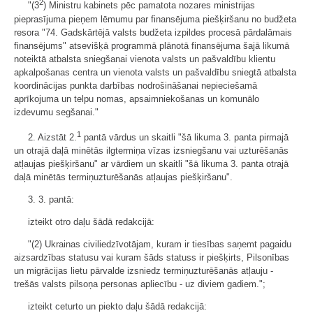
2
"(3
) Ministru kabinets pēc pamatota nozares ministrijas
pieprasījuma pieņem lēmumu par finansējuma piešķiršanu no budžeta
resora "74. Gadskārtējā valsts budžeta izpildes procesā pārdalāmais
finansējums" atsevišķā programmā plānotā finansējuma šajā likumā
noteiktā atbalsta sniegšanai vienota valsts un pašvaldību klientu
apkalpošanas centra un vienota valsts un pašvaldību sniegtā atbalsta
koordinācijas punkta darbības nodrošināšanai nepieciešamā
aprīkojuma un telpu nomas, apsaimniekošanas un komunālo
izdevumu segšanai."
1
2. Aizstāt 2.
pantā vārdus un skaitli "šā likuma 3. panta pirmajā
un otrajā daļā minētās ilgtermiņa vīzas izsniegšanu vai uzturēšanās
atļaujas piešķiršanu" ar vārdiem un skaitli "šā likuma 3. panta otrajā
daļā minētās termiņuzturēšanās atļaujas piešķiršanu".
3. 3. pantā:
izteikt otro daļu šādā redakcijā:
"(2) Ukrainas civiliedzīvotājam, kuram ir tiesības saņemt pagaidu
aizsardzības statusu vai kuram šāds statuss ir piešķirts, Pilsonības
un migrācijas lietu pārvalde izsniedz termiņuzturēšanās atļauju -
trešās valsts pilsoņa personas apliecību - uz diviem gadiem.";
izteikt ceturto un piekto daļu šādā redakcijā: