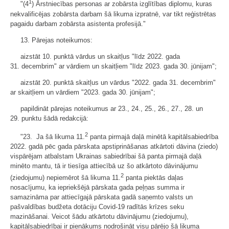
1
"(4
) Ārstniecības personas ar zobārsta izglītības diplomu, kuras
nekvalificējas zobārsta darbam šā likuma izpratnē, var tikt reģistrētas
pagaidu darbam zobārsta asistenta profesijā."
13. Pārejas noteikumos:
aizstāt 10. punktā vārdus un skaitļus "līdz 2022. gada
31. decembrim" ar vārdiem un skaitļiem "līdz 2023. gada 30. jūnijam";
aizstāt 20. punktā skaitļus un vārdus "2022. gada 31. decembrim"
ar skaitļiem un vārdiem "2023. gada 30. jūnijam";
papildināt pārejas noteikumus ar 23., 24., 25., 26., 27., 28. un
29. punktu šādā redakcijā:
2
"23. Ja šā likuma 11.
panta pirmajā daļā minētā kapitālsabiedrība
2022. gadā pēc gada pārskata apstiprināšanas atkārtoti dāvina (ziedo)
vispārējam atbalstam Ukrainas sabiedrībai šā panta pirmajā daļā
minēto mantu, tā ir tiesīga attiecībā uz šo atkārtoto dāvinājumu
2
(ziedojumu) nepiemērot šā likuma 11.
panta piektās daļas
nosacījumu, ka iepriekšējā pārskata gada peļņas summa ir
samazināma par attiecīgajā pārskata gadā saņemto valsts un
pašvaldības budžeta dotāciju Covid-19 radītās krīzes seku
mazināšanai. Veicot šādu atkārtotu dāvinājumu (ziedojumu),
kapitālsabiedrībai ir pienākums nodrošināt visu pārējo šā likuma