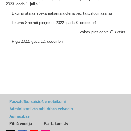
2023. gada 1. jūlijā."
Likums stājas spēkā nākamajā dienā pēc tā izsludināšanas.
Likums Saeimā pieņemts 2022. gada 8. decembrī.
Valsts prezidents
E. Levits
Rīgā 2022. gada 12. decembrī
Pašvaldību saistošie noteikumi
Administratīvās atbildības ceļvedis
Apmācības
Pilnā versija
Par Likumi.lv