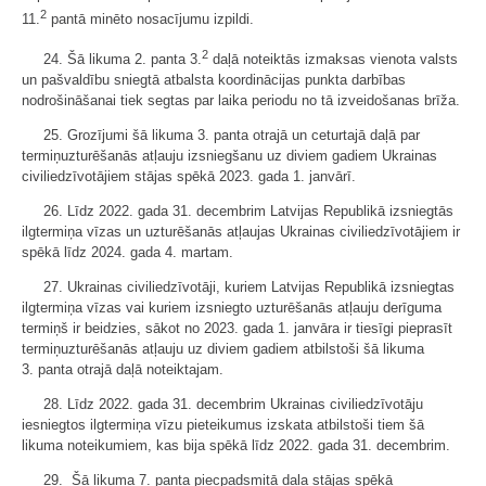
2
11.
pantā minēto nosacījumu izpildi.
2
24. Šā likuma 2. panta 3.
daļā noteiktās izmaksas vienota valsts
un pašvaldību sniegtā atbalsta koordinācijas punkta darbības
nodrošināšanai tiek segtas par laika periodu no tā izveidošanas brīža.
25. Grozījumi šā likuma 3. panta otrajā un ceturtajā daļā par
termiņuzturēšanās atļauju izsniegšanu uz diviem gadiem Ukrainas
civiliedzīvotājiem stājas spēkā 2023. gada 1. janvārī.
26. Līdz 2022. gada 31. decembrim Latvijas Republikā izsniegtās
ilgtermiņa vīzas un uzturēšanās atļaujas Ukrainas civiliedzīvotājiem ir
spēkā līdz 2024. gada 4. martam.
27. Ukrainas civiliedzīvotāji, kuriem Latvijas Republikā izsniegtas
ilgtermiņa vīzas vai kuriem izsniegto uzturēšanās atļauju derīguma
termiņš ir beidzies, sākot no 2023. gada 1. janvāra ir tiesīgi pieprasīt
termiņuzturēšanās atļauju uz diviem gadiem atbilstoši šā likuma
3. panta otrajā daļā noteiktajam.
28. Līdz 2022. gada 31. decembrim Ukrainas civiliedzīvotāju
iesniegtos ilgtermiņa vīzu pieteikumus izskata atbilstoši tiem šā
likuma noteikumiem, kas bija spēkā līdz 2022. gada 31. decembrim.
29. Šā likuma 7. panta piecpadsmitā daļa stājas spēkā