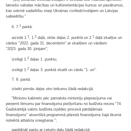
latviešu valodas mācības un kultūrorientācijas kursus un pasākumus,
kas sekmē sadarbību starp Ukrainas civiliedzīvotājiem un Latvijas
sabiedrību."
1
6. 7.
pantā:
1
2
1
aizstāt 1.
, 1.
daļā, otrās daļas 2. punktā un 2.
daļā skaitļus un
vārdus "2022. gada 31. decembrim" ar skaitļiem un vārdiem
"2023. gada 30. jūnijam";
2
izslēgt 1.
daļas 1. punktu;
2
izslēgt 1.
daļas 3. punktā skaitli un vārdu "1. un".
7. 8. pantā:
izteikt pirmās daļas otro teikumu šādā redakcijā:
"Ministru kabinets pēc pamatota ministriju pieprasījuma var
pieņemt lēmumu par finansējuma piešķiršanu no budžeta resora "74.
Gadskārtējā valsts budžeta izpildes procesā pārdalāmais
finansējums" atsevišķā programmā plānotā finansējuma šajā likumā
noteiktā atbalsta sniegšanai.";
papildināt pantu ar ceturto daļu šādā redakcijā: