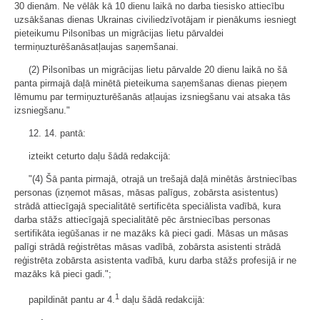
30 dienām. Ne vēlāk kā 10 dienu laikā no darba tiesisko attiecību
uzsākšanas dienas Ukrainas civiliedzīvotājam ir pienākums iesniegt
pieteikumu Pilsonības un migrācijas lietu pārvaldei
termiņuzturēšanāsatļaujas saņemšanai.
(2) Pilsonības un migrācijas lietu pārvalde 20 dienu laikā no šā
panta pirmajā daļā minētā pieteikuma saņemšanas dienas pieņem
lēmumu par termiņuzturēšanās atļaujas izsniegšanu vai atsaka tās
izsniegšanu."
12. 14. pantā:
izteikt ceturto daļu šādā redakcijā:
"(4) Šā panta pirmajā, otrajā un trešajā daļā minētās ārstniecības
personas (izņemot māsas, māsas palīgus, zobārsta asistentus)
strādā attiecīgajā specialitātē sertificēta speciālista vadībā, kura
darba stāžs attiecīgajā specialitātē pēc ārstniecības personas
sertifikāta iegūšanas ir ne mazāks kā pieci gadi. Māsas un māsas
palīgi strādā reģistrētas māsas vadībā, zobārsta asistenti strādā
reģistrēta zobārsta asistenta vadībā, kuru darba stāžs profesijā ir ne
mazāks kā pieci gadi.";
1
papildināt pantu ar 4.
daļu šādā redakcijā: