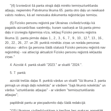
"(4) Izsniedzot šā panta otrajā daļā minēto termiņuzturēšanās
atļauju, nepiemēro Patvēruma likuma 65. panta otro daļu un neiekasē
valsts nodevu, kā arī nenosaka dokumenta reģistrācijas termiņu.
(5) Fizisko personu reģistrā par Ukrainas civiliedzīvotāju kā
pagaidu aizsardzības saņēmēju, kuram saskaņā ar šā panta pirmo
daļu ir izsniegta ilgtermiņa vīza, iekļauj Fizisko personu reģistra
1
likuma 11. panta pirmās daļas 1., 2., 3., 6., 7., 9., 10., 12.
, 13., 16.,
20., 22., 26., 27. un 28. punktā minētās ziņas un norāda personas
statusu - aktīvs (ja persona šādā statusā Fizisko personu reģistrā nav
reģistrēta) - vai attiecīgi aktualizē Fizisko personu reģistrā iekļautās
ziņas."
4. Aizstāt 4. pantā skaitli "2023." ar skaitli "2024.".
5. 7. pantā:
aizstāt trešās daļas 8. punktā vārdus un skaitli "šā likuma 3. panta
pirmajā un otrajā daļā noteiktās" ar vārdiem "šajā likumā noteiktās" un
vārdus "uzturēšanās atļaujas" - ar vārdiem "termiņuzturēšanās
atļaujas";
papildināt pantu ar piecpadsmito daļu šādā redakcijā:
"(15) Ukrainas civiliedzīvotājam ir tiesības bez maksas apmeklēt