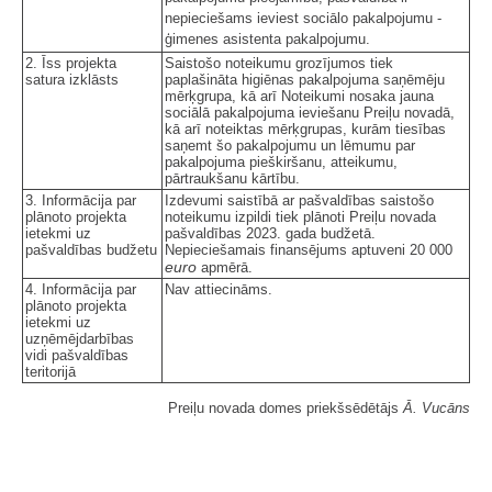
nepieciešams ieviest sociālo pakalpojumu -
ģimenes asistenta pakalpojumu.
2. Īss projekta
Saistošo noteikumu grozījumos tiek
satura izklāsts
paplašināta higiēnas pakalpojuma saņēmēju
mērķgrupa, kā arī Noteikumi nosaka jauna
sociālā pakalpojuma ieviešanu Preiļu novadā,
kā arī noteiktas mērķgrupas, kurām tiesības
saņemt šo pakalpojumu un lēmumu par
pakalpojuma pieškiršanu, atteikumu,
pārtraukšanu kārtību.
3. Informācija par
Izdevumi saistībā ar pašvaldības saistošo
plānoto projekta
noteikumu izpildi tiek plānoti Preiļu novada
ietekmi uz
pašvaldības 2023. gada budžetā.
pašvaldības budžetu
Nepieciešamais finansējums aptuveni 20 000
euro
apmērā.
4. Informācija par
Nav attiecināms.
plānoto projekta
ietekmi uz
uzņēmējdarbības
vidi pašvaldības
teritorijā
Preiļu novada domes priekšsēdētājs
Ā. Vucāns