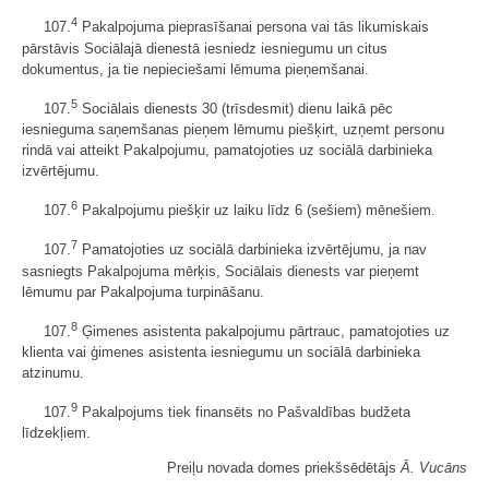
4
107.
Pakalpojuma pieprasīšanai persona vai tās likumiskais
pārstāvis Sociālajā dienestā iesniedz iesniegumu un citus
dokumentus, ja tie nepieciešami lēmuma pieņemšanai.
5
107.
Sociālais dienests 30 (trīsdesmit) dienu laikā pēc
iesnieguma saņemšanas pieņem lēmumu piešķirt, uzņemt personu
rindā vai atteikt Pakalpojumu, pamatojoties uz sociālā darbinieka
izvērtējumu.
6
107.
Pakalpojumu piešķir uz laiku līdz 6 (sešiem) mēnešiem.
7
107.
Pamatojoties uz sociālā darbinieka izvērtējumu, ja nav
sasniegts Pakalpojuma mērķis, Sociālais dienests var pieņemt
lēmumu par Pakalpojuma turpināšanu.
8
107.
Ģimenes asistenta pakalpojumu pārtrauc, pamatojoties uz
klienta vai ģimenes asistenta iesniegumu un sociālā darbinieka
atzinumu.
9
107.
Pakalpojums tiek finansēts no Pašvaldības budžeta
līdzekļiem.
Preiļu novada domes priekšsēdētājs
Ā. Vucāns