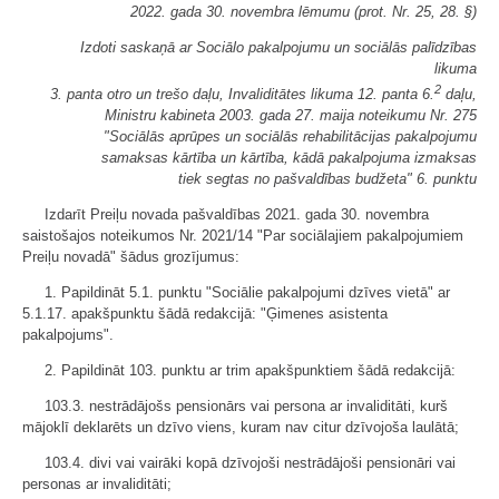
2022. gada 30. novembra lēmumu (prot. Nr. 25, 28. §)
Izdoti saskaņā ar Sociālo pakalpojumu un sociālās palīdzības
likuma
2
3. panta otro un trešo daļu, Invaliditātes likuma 12. panta 6.
daļu,
Ministru kabineta 2003. gada 27. maija noteikumu Nr. 275
"Sociālās aprūpes un sociālās rehabilitācijas pakalpojumu
samaksas kārtība un kārtība, kādā pakalpojuma izmaksas
tiek segtas no pašvaldības budžeta" 6. punktu
Izdarīt Preiļu novada pašvaldības 2021. gada 30. novembra
saistošajos noteikumos Nr. 2021/14 "Par sociālajiem pakalpojumiem
Preiļu novadā" šādus grozījumus:
1. Papildināt 5.1. punktu "Sociālie pakalpojumi dzīves vietā" ar
5.1.17. apakšpunktu šādā redakcijā: "Ģimenes asistenta
pakalpojums".
2. Papildināt 103. punktu ar trim apakšpunktiem šādā redakcijā:
103.3. nestrādājošs pensionārs vai persona ar invaliditāti, kurš
mājoklī deklarēts un dzīvo viens, kuram nav citur dzīvojoša laulātā;
103.4. divi vai vairāki kopā dzīvojoši nestrādājoši pensionāri vai
personas ar invaliditāti;