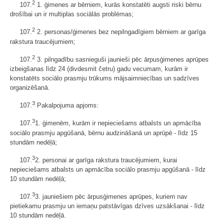
2
107.
1. ģimenes ar bērniem, kurās konstatēti augsti riski bērnu
drošībai un ir multiplas sociālās problēmas;
2
107.
2. personas/ģimenes bez nepilngadīgiem bērniem ar garīga
rakstura traucējumiem;
2
107.
3. pilngadību sasnieguši jaunieši pēc ārpusģimenes aprūpes
izbeigšanas līdz 24 (divdesmit četru) gadu vecumam, kurām ir
konstatēts sociālo prasmju trūkums mājsaimniecības un sadzīves
organizēšanā.
3
107.
Pakalpojuma apjoms:
3
107.
1. ģimenēm, kurām ir nepieciešams atbalsts un apmācība
sociālo prasmju apgūšanā, bērnu audzināšanā un aprūpē - līdz 15
stundām nedēļā;
3
107.
2. personai ar garīga rakstura traucējumiem, kurai
nepieciešams atbalsts un apmācība sociālo prasmju apgūšanā - līdz
10 stundām nedēļā;
3
107.
3. jauniešiem pēc ārpusģimenes aprūpes, kuriem nav
pietiekamu prasmju un iemaņu patstāvīgas dzīves uzsākšanai - līdz
10 stundām nedēļā.