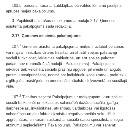
103.5. persona, kurai ar Labklājības pārvaldes lēmumu piešķirts
aprūpes mājās pakalpojums.
3. Papildināt saistošos noteikumus ar nodaļu 2.17. Ģimenes
asistenta pakalpojums šādā redakcijā:
2.17. Ģimenes asistenta pakalpojums
1
107.
Ģimenes asistenta pakalpojuma mērķis ir uzlabot personas
vai mājsaimniecības dzīves kvalitāti un attīstīt spējas patstāvīgi
sociāli funkcionēt, iekļauties sabiedrībā, attīstīt spējas palīdzēt
pašam sev (turpmāk šajā nodaļā - Pakalpojums). Pakalpojuma
ietvaros tiek veicināta sociālo prasmju apguve, pilnveide un apgūto
prasmju nostiprināšana, nodrošinot individuālu konsultatīvu, praktisku,
izglītojošu, asistējošu un emocionālu atbalstu dzīvesvietā un sociālajā
vidē.
2
107.
Tiesības saņemt Pakalpojumu ir mērķgrupām, kuru spējas
sociāli funkcionēt un iekļauties sabiedrībā dažādu sociālu, garīgu,
darbnespējas, invaliditātes, atkarības, vardarbības vai ilgstošas
nabadzības un citu faktoru izraisīto negatīvo sociālo seku dēļ ir
apgrūtinātas, un kuram saskaņā ar sociālā darba speciālista sniegto
atzinumu nepieciešams Pakalpojums. Pakalpojumu var saņemt: