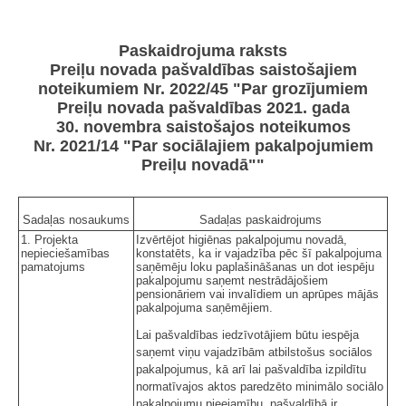
Paskaidrojuma raksts
Preiļu novada pašvaldības saistošajiem
noteikumiem Nr. 2022/45 "Par grozījumiem
Preiļu novada pašvaldības 2021. gada
30. novembra saistošajos noteikumos
Nr. 2021/14 "Par sociālajiem pakalpojumiem
Preiļu novadā""
Sadaļas nosaukums
Sadaļas paskaidrojums
1. Projekta
Izvērtējot higiēnas pakalpojumu novadā,
nepieciešamības
konstatēts, ka ir vajadzība pēc šī pakalpojuma
pamatojums
saņēmēju loku paplašināšanas un dot iespēju
pakalpojumu saņemt nestrādājošiem
pensionāriem vai invalīdiem un aprūpes mājās
pakalpojuma saņēmējiem.
Lai pašvaldības iedzīvotājiem būtu iespēja
saņemt viņu vajadzībām atbilstošus sociālos
pakalpojumus, kā arī lai pašvaldība izpildītu
normatīvajos aktos paredzēto minimālo sociālo
pakalpojumu pieejamību, pašvaldībā ir